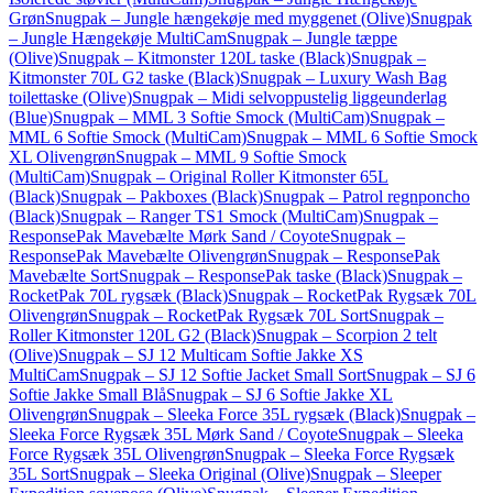
Grøn
Snugpak – Jungle hængekøje med myggenet (Olive)
Snugpak
– Jungle Hængekøje MultiCam
Snugpak – Jungle tæppe
(Olive)
Snugpak – Kitmonster 120L taske (Black)
Snugpak –
Kitmonster 70L G2 taske (Black)
Snugpak – Luxury Wash Bag
toilettaske (Olive)
Snugpak – Midi selvoppustelig liggeunderlag
(Blue)
Snugpak – MML 3 Softie Smock (MultiCam)
Snugpak –
MML 6 Softie Smock (MultiCam)
Snugpak – MML 6 Softie Smock
XL Olivengrøn
Snugpak – MML 9 Softie Smock
(MultiCam)
Snugpak – Original Roller Kitmonster 65L
(Black)
Snugpak – Pakboxes (Black)
Snugpak – Patrol regnponcho
(Black)
Snugpak – Ranger TS1 Smock (MultiCam)
Snugpak –
ResponsePak Mavebælte Mørk Sand / Coyote
Snugpak –
ResponsePak Mavebælte Olivengrøn
Snugpak – ResponsePak
Mavebælte Sort
Snugpak – ResponsePak taske (Black)
Snugpak –
RocketPak 70L rygsæk (Black)
Snugpak – RocketPak Rygsæk 70L
Olivengrøn
Snugpak – RocketPak Rygsæk 70L Sort
Snugpak –
Roller Kitmonster 120L G2 (Black)
Snugpak – Scorpion 2 telt
(Olive)
Snugpak – SJ 12 Multicam Softie Jakke XS
MultiCam
Snugpak – SJ 12 Softie Jacket Small Sort
Snugpak – SJ 6
Softie Jakke Small Blå
Snugpak – SJ 6 Softie Jakke XL
Olivengrøn
Snugpak – Sleeka Force 35L rygsæk (Black)
Snugpak –
Sleeka Force Rygsæk 35L Mørk Sand / Coyote
Snugpak – Sleeka
Force Rygsæk 35L Olivengrøn
Snugpak – Sleeka Force Rygsæk
35L Sort
Snugpak – Sleeka Original (Olive)
Snugpak – Sleeper