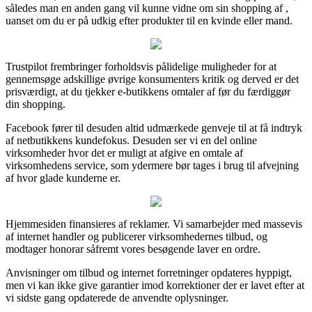
således man en anden gang vil kunne vidne om sin shopping af ,
uanset om du er på udkig efter produkter til en kvinde eller mand.
Trustpilot frembringer forholdsvis pålidelige muligheder for at
gennemsøge adskillige øvrige konsumenters kritik og derved er det
prisværdigt, at du tjekker e-butikkens omtaler af før du færdiggør
din shopping.
Facebook fører til desuden altid udmærkede genveje til at få indtryk
af netbutikkens kundefokus. Desuden ser vi en del online
virksomheder hvor det er muligt at afgive en omtale af
virksomhedens service, som ydermere bør tages i brug til afvejning
af hvor glade kunderne er.
Hjemmesiden finansieres af reklamer. Vi samarbejder med massevis
af internet handler og publicerer virksomhedernes tilbud, og
modtager honorar såfremt vores besøgende laver en ordre.
Anvisninger om tilbud og internet forretninger opdateres hyppigt,
men vi kan ikke give garantier imod korrektioner der er lavet efter at
vi sidste gang opdaterede de anvendte oplysninger.