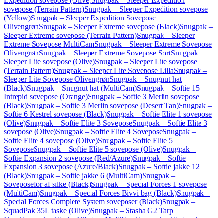
Expedition sovepose (Olive)
Snugpak – Sleeper Expedition
sovepose (Terrain Pattern)
Snugpak – Sleeper Expedition sovepose
(Yellow)
Snugpak – Sleeper Expedition Sovepose
Olivengrøn
Snugpak – Sleeper Extreme sovepose (Black)
Snugpak –
Sleeper Extreme sovepose (Terrain Pattern)
Snugpak – Sleeper
Extreme Sovepose MultiCam
Snugpak – Sleeper Extreme Sovepose
Olivengrøn
Snugpak – Sleeper Extreme Sovepose Sort
Snugpak –
Sleeper Lite sovepose (Olive)
Snugpak – Sleeper Lite sovepose
(Terrain Pattern)
Snugpak – Sleeper Lite Sovepose Lilla
Snugpak –
Sleeper Lite Sovepose Olivengrøn
Snugpak – Snugnut hat
(Black)
Snugpak – Snugnut hat (MultiCam)
Snugpak – Softie 15
Intrepid sovepose (Orange)
Snugpak – Softie 3 Merlin sovepose
(Black)
Snugpak – Softie 3 Merlin sovepose (Desert Tan)
Snugpak –
Softie 6 Kestrel sovepose (Black)
Snugpak – Softie Elite 1 sovepose
(Olive)
Snugpak – Softie Elite 3 Sovepose
Snugpak – Softie Elite 3
sovepose (Olive)
Snugpak – Softie Elite 4 Sovepose
Snugpak –
Softie Elite 4 sovepose (Olive)
Snugpak – Softie Elite 5
Sovepose
Snugpak – Softie Elite 5 sovepose (Olive)
Snugpak –
Softie Expansion 2 sovepose (Red/Azure)
Snugpak – Softie
Expansion 3 sovepose (Azure/Black)
Snugpak – Softie jakke 12
(Black)
Snugpak – Softie jakke 6 (MultiCam)
Snugpak –
Soveposefor af silke (Black)
Snugpak – Special Forces 1 sovepose
(MultiCam)
Snugpak – Special Forces Bivvi bag (Black)
Snugpak –
Special Forces Complete System soveposer (Black)
Snugpak –
SquadPak 35L taske (Olive)
Snugpak – Stasha G2 Tarp