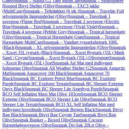
Grøn
Snugpak – Stasha G2 Tarp MultiCam
Snugpak – Stratosphere
Hooped Bivvi Shelter (Olive)
Snugpak – TAC3 jakke
(MultiCam)
Snugpak – Teltpløkker (6 stk.)
Snugpak – Travelite Full
selvoppustelig liggeunderlag (Olive)
Snugpak – Travelpak 1
sovepose (Flame Red)
Snugpak – Travelpak 2 sovepose (Electric
Blue)
Snugpak – Travelpak 3 sovepose (Vivid Violet)
Snugpak –
Travelpak 4 sovepose (Pebble Grey)
Snugpak – Tropical hængekøje
(Olive)
Snugpak – Tropical Hængekøje Grøn
Snugpak – Tropical
Hængekøje MultiCam
Snugpak – Vandtæt rygsæksbetræk 100L
(Black)
Snugpak – XL selvoppustelig liggeunderlag (Olive)
Snugpak
– Xocet 35L rygsæk (Black)
Snugpak – Xocet Rygsæk (35L) Mørk
Sand / Coyote
Snugpak – Xocet Rygsæk (35L) Olivengrøn
Snugpak
– Xocet Rygsæk (35L) Sort
Snugpak Air Mat med indbygget
fodpumpe Olive
Snugpak All Weather Shelter G2
Snugpak Antarctic
Mat
Snugpak Aquacover 100 Black
Snugpak Aquacover 70
Black
Snugpak BC Explorer Petrol Blue
Snugpak BC Explorer
Purple
Snugpak BC Explorer Terrain
Snugpak BC Sleeper Extreme
Onyx Black
Snugpak BC Sleeper Lite Amethyst Purple
Snugpak
BCO Self Inflating Maxi Mat Olive 183cm
Snugpak BCO Sleeper
Extreme Olive
Snugpak BCO Sleeper Lite Olive
Snugpak BCO
Sleeper Lite Terrain
Snugpak BCO XL Self Inflating Mat med
indbygget hovedpude Olive
Snugpak Bergen Black
Snugpak Bivvi
Bag Black
Snugpak Bivvi Bag Coyote Tan
Snugpak Bivvi Bag
Olive
Snugpak Bunker – Boxed Olive
Snugpak Cocoon
Hængekøjesovepose Olive
Snugpak Dri-Sak 20Ltr Olive –