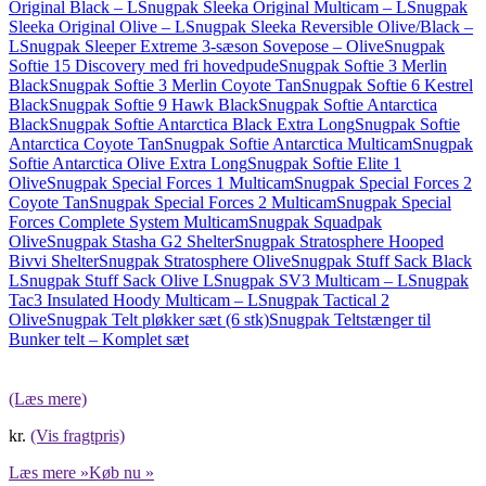
Original Black – L
Snugpak Sleeka Original Multicam – L
Snugpak
Sleeka Original Olive – L
Snugpak Sleeka Reversible Olive/Black –
L
Snugpak Sleeper Extreme 3-sæson Sovepose – Olive
Snugpak
Softie 15 Discovery med fri hovedpude
Snugpak Softie 3 Merlin
Black
Snugpak Softie 3 Merlin Coyote Tan
Snugpak Softie 6 Kestrel
Black
Snugpak Softie 9 Hawk Black
Snugpak Softie Antarctica
Black
Snugpak Softie Antarctica Black Extra Long
Snugpak Softie
Antarctica Coyote Tan
Snugpak Softie Antarctica Multicam
Snugpak
Softie Antarctica Olive Extra Long
Snugpak Softie Elite 1
Olive
Snugpak Special Forces 1 Multicam
Snugpak Special Forces 2
Coyote Tan
Snugpak Special Forces 2 Multicam
Snugpak Special
Forces Complete System Multicam
Snugpak Squadpak
Olive
Snugpak Stasha G2 Shelter
Snugpak Stratosphere Hooped
Bivvi Shelter
Snugpak Stratosphere Olive
Snugpak Stuff Sack Black
L
Snugpak Stuff Sack Olive L
Snugpak SV3 Multicam – L
Snugpak
Tac3 Insulated Hoody Multicam – L
Snugpak Tactical 2
Olive
Snugpak Telt pløkker sæt (6 stk)
Snugpak Teltstænger til
Bunker telt – Komplet sæt
(Læs mere)
kr.
(Vis fragtpris)
Læs mere »
Køb nu »