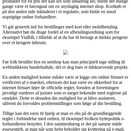
produkter for en pris der kan ses som umådelig lav, burde det mange
gange være et faresignal om en snydagtig internet shop. Kortkøb er
på den anden side inkluderet i et regulativ, som bistår en imod
uoprigtige online forhandlere.
Vi går generelt ind for bestillinger med kort eller mobilbetaling.
Alternativt bør du drage fordel af en afbetalingsordning som for
eksempel ViaBill, i tilfælde af at du har til hensigt at dække pengene
over et længere tidsrum.
Før folk bestiller hos en netshop kan man principielt tage stilling til
webbutikkens handelsaftale, det er dog bare et tidskrævende projekt.
En anden mulighed kunne måske være at kigge om online firmaet er
verificeret af e-mærket, eftersom det kan være en sikkerhed for at
internet firmaet føjer de officielle regler, foruden at forretningen
jævnligt vurderes af jurister som er meget bekendte med reglerne på
området. Dette er desuden din mulighed for at blive assisteret,
såfremt du forvoldes problemstillinger som følge af din bestilling.
Tillige kan det være til hjælp at man er obs på de grundlæggende
regler i forbindelse med ordren, til eksempel hvilken byttepolitik e-
forhandleren benytter. I den sammenhæng er det på samme måde
essesentielt, at man når som helst beholder sin kvittering på e-mail,