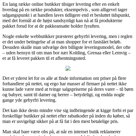
En lang række online butikker tilsiger levering efter en enkelt
hverdag på en række produkter, eksempelvis , som alligevel tager
udgangspunkt i at handlen laves tidligere end et besluttet tidspunkt,
med det formål at de højst sandsynligt kan nå at få produkterne
pakket forud for at de pakkeansatte holder fyraften.
Nogle enkelte webbutikker præsterer gebyrfri levering, men i reglen
er det under betingelse af at man shopper for et fastslået beløb.
Desuden skulle man udvælge den billigste leveringsmodel, der ofte
– uden hensyn til om man bor nær Kolding, Grenaa eller Lemvig –
er at få leveret pakken til et afhentningssted.
Det er yderst let for os alle at finde information om priser på flere
forhandlere på nettet, og ergo har masser af firmaer på nettet ikke
kunne lade være med at tvinge salgspriserne på deres varer – til børn
og babyer, samt til damer og herrer – betydeligt, og endda nogle
gange yde gebyrfri levering.
Det kan ikke desto mindre vise sig indbringende at kigge forbi et par
forskellige butikker på nettet efter rabatkoder på inden du køber, så
man er usvigeligt sikker på at få fat i den mest betalelige pris.
Man skal bare være obs på, at når en internet butik reklamerer