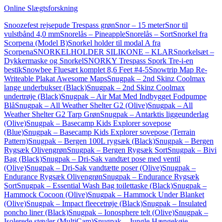
Online Slægtsforskning
Snoozefest rejsepude Trespass grøn
Snor – 15 meter
Snor til
vulstbånd 4,0 mm
Snorelås – Pineapple
Snorelås – Sort
Snorkel fra
Scorpena (Model B)
Snorkel holder til modal A fra
Scorpena
SNORKELHOLDER SILIKONE – KLAR
Snorkelsæt –
Dykkermaske og Snorkel
SNORKY Trespass Spork Tre-i-en
bestik
Snowbee Fluesæt komplet 8,6 Feet #4-5
Snowtrip Map Re-
Writeable Plakat Awesome Maps
Snugpak – 2nd Skinz Coolmax
lange underbukser (Black)
Snugpak – 2nd Skinz Coolmax
undertrøje (Black)
Snugpak – Air Mat Med Indbygget Fodpumpe
Blå
Snugpak – All Weather Shelter G2 (Olive)
Snugpak – All
Weather Shelter G2 Tarp Grøn
Snugpak – Antarktis liggeunderlag
(Olive)
Snugpak – Basecamp Kids Explorer sovepose
(Blue)
Snugpak – Basecamp Kids Explorer sovepose (Terrain
Pattern)
Snugpak – Bergen 100L rygsæk (Black)
Snugpak – Bergen
Rygsæk Olivengrøn
Snugpak – Bergen Rygsæk Sort
Snugpak – Bivi
Bag (Black)
Snugpak – Dri-Sak vandtæt pose med ventil
(Olive)
Snugpak – Dri-Sak vandtætte poser (Olive)
Snugpak –
Endurance Rygsæk Olivengrøn
Snugpak – Endurance Rygsæk
Sort
Snugpak – Essential Wash Bag toilettaske (Black)
Snugpak –
Hammock Cocoon (Olive)
Snugpak – Hammock Under Blanket
(Olive)
Snugpak – Impact fleecetrøje (Black)
Snugpak – Insulated
poncho liner (Black)
Snugpak – Ionosphere telt (Olive)
Snugpak –
Isolerede støvler (MultiCam)
Snugpak – Jungle Hængekøje