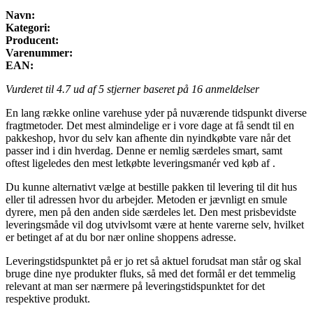
Navn:
Kategori:
Producent:
Varenummer:
EAN:
Vurderet til
4.7
ud af 5 stjerner baseret på
16
anmeldelser
En lang række online varehuse yder på nuværende tidspunkt diverse
fragtmetoder. Det mest almindelige er i vore dage at få sendt til en
pakkeshop, hvor du selv kan afhente din nyindkøbte vare når det
passer ind i din hverdag. Denne er nemlig særdeles smart, samt
oftest ligeledes den mest letkøbte leveringsmanér ved køb af .
Du kunne alternativt vælge at bestille pakken til levering til dit hus
eller til adressen hvor du arbejder. Metoden er jævnligt en smule
dyrere, men på den anden side særdeles let. Den mest prisbevidste
leveringsmåde vil dog utvivlsomt være at hente varerne selv, hvilket
er betinget af at du bor nær online shoppens adresse.
Leveringstidspunktet på er jo ret så aktuel forudsat man står og skal
bruge dine nye produkter fluks, så med det formål er det temmelig
relevant at man ser nærmere på leveringstidspunktet for det
respektive produkt.