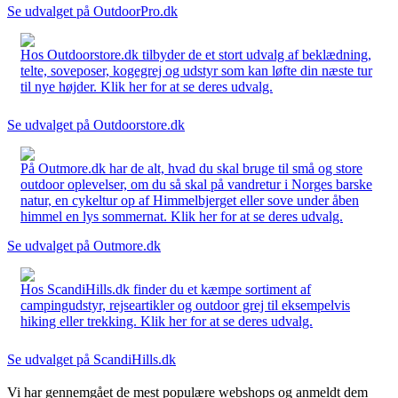
Se udvalget på OutdoorPro.dk
Hos Outdoorstore.dk tilbyder de et stort udvalg af beklædning,
telte, soveposer, kogegrej og udstyr som kan løfte din næste tur
til nye højder. Klik her for at se deres udvalg.
Se udvalget på Outdoorstore.dk
På Outmore.dk har de alt, hvad du skal bruge til små og store
outdoor oplevelser, om du så skal på vandretur i Norges barske
natur, en cykeltur op af Himmelbjerget eller sove under åben
himmel en lys sommernat. Klik her for at se deres udvalg.
Se udvalget på Outmore.dk
Hos ScandiHills.dk finder du et kæmpe sortiment af
campingudstyr, rejseartikler og outdoor grej til eksempelvis
hiking eller trekking. Klik her for at se deres udvalg.
Se udvalget på ScandiHills.dk
Vi har gennemgået de mest populære webshops og anmeldt dem