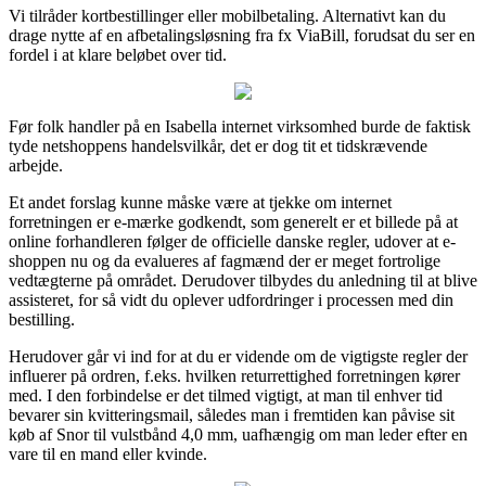
Vi tilråder kortbestillinger eller mobilbetaling. Alternativt kan du
drage nytte af en afbetalingsløsning fra fx ViaBill, forudsat du ser en
fordel i at klare beløbet over tid.
Før folk handler på en Isabella internet virksomhed burde de faktisk
tyde netshoppens handelsvilkår, det er dog tit et tidskrævende
arbejde.
Et andet forslag kunne måske være at tjekke om internet
forretningen er e-mærke godkendt, som generelt er et billede på at
online forhandleren følger de officielle danske regler, udover at e-
shoppen nu og da evalueres af fagmænd der er meget fortrolige
vedtægterne på området. Derudover tilbydes du anledning til at blive
assisteret, for så vidt du oplever udfordringer i processen med din
bestilling.
Herudover går vi ind for at du er vidende om de vigtigste regler der
influerer på ordren, f.eks. hvilken returrettighed forretningen kører
med. I den forbindelse er det tilmed vigtigt, at man til enhver tid
bevarer sin kvitteringsmail, således man i fremtiden kan påvise sit
køb af Snor til vulstbånd 4,0 mm, uafhængig om man leder efter en
vare til en mand eller kvinde.