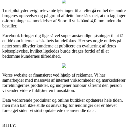
Trustpilot yder evigt relevante løsninger til at eftergå en hel del andre
brugeres oplevelser og på grund af dette foreslåes det, at du iagttager
e-forretningens anmeldelser af Snor til vulstbånd 4,0 mm inden du
bestiller.
Facebook bringer dig lige så vel super anstændige løsninger til at få
en idé om internet selskabets kundefokus. Her ses nogle outlets på
nettet som tilbyder kunderne at publicere en evaluering af deres
købsoplevelse, hvilket ligeledes burde drages fordel af til at
bedømme kundernes tilfredshed.
Vores website er finansieret ved hjælp af reklamer. Vi har
samarbejder med massevis af internet virksomheder og markedsfører
forretningernes produkter, og indtjener honorar såfremt den person
vi sender videre fuldfører en transaktion.
Data vedrørende produkter og online butikker opdateres hele tiden,
men man kan ikke stille os ansvarlig for ændringer der er blevet
foretaget siden vi sidst opdaterede de anvendte data.
BITLY: