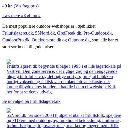
40
kr.
(Vis fragtpris)
Læs mere »
Køb nu »
De mest populære outdoor-webshops er i øjeblikket
Friluftslageret.dk
,
55Nord.dk
,
GrejFreak.dk
,
Pro-Outdoor.dk
,
OutdoorPro.dk
,
Outdoorstore.dk
og
Outmore.dk
, som alle har et
stort sortiment til gode priser.
Friluftslageret.dk begyndte tilbage i 1995 i et lille lagerlokale på
Vestfyn. Den gode service, det rigtige grej og den engagerede
tilgang til friluftsliv og det rigtige udstyr gjorde, at butikken
hurtigt voksede og faktisk var de blandt de allerførste, der
kunne tilbyde deres kunder at handle i en reel webshop. Klik
her for at se deres udvalg.
Se udvalget på Friluftslageret.dk
55Nord.dk har siden 2003 hjulpet et utal af friluftsfolk, spejdere
og FDFere med outdoorgrej, funktionel beklædning, uniformer,
forbundsskjorter, logovarer, telte, mærker og meget mere. Klik