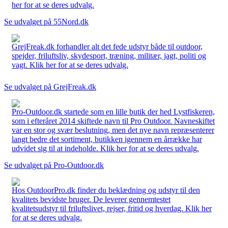
her for at se deres udvalg.
Se udvalget på 55Nord.dk
GrejFreak.dk forhandler alt det fede udstyr både til outdoor,
spejder, friluftsliv, skydesport, træning, militær, jagt, politi og
vagt. Klik her for at se deres udvalg.
Se udvalget på GrejFreak.dk
Pro-Outdoor.dk startede som en lille butik der hed Lystfiskeren,
som i efteråret 2014 skiftede navn til Pro Outdoor. Navneskiftet
var en stor og svær beslutning, men det nye navn repræsenterer
langt bedre det sortiment, butikken igennem en årrække har
udvidet sig til at indeholde. Klik her for at se deres udvalg.
Se udvalget på Pro-Outdoor.dk
Hos OutdoorPro.dk finder du beklædning og udstyr til den
kvalitets bevidste bruger. De leverer gennemtestet
kvalitetsudstyr til friluftslivet, rejser, fritid og hverdag. Klik her
for at se deres udvalg.