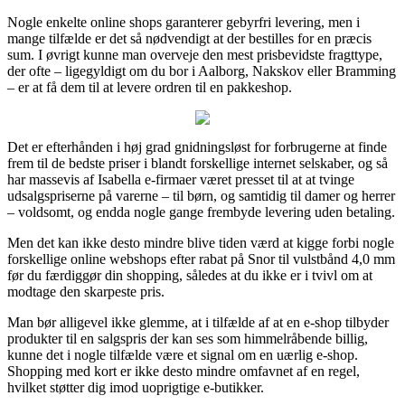
Nogle enkelte online shops garanterer gebyrfri levering, men i
mange tilfælde er det så nødvendigt at der bestilles for en præcis
sum. I øvrigt kunne man overveje den mest prisbevidste fragttype,
der ofte – ligegyldigt om du bor i Aalborg, Nakskov eller Bramming
– er at få dem til at levere ordren til en pakkeshop.
Det er efterhånden i høj grad gnidningsløst for forbrugerne at finde
frem til de bedste priser i blandt forskellige internet selskaber, og så
har massevis af Isabella e-firmaer været presset til at at tvinge
udsalgspriserne på varerne – til børn, og samtidig til damer og herrer
– voldsomt, og endda nogle gange frembyde levering uden betaling.
Men det kan ikke desto mindre blive tiden værd at kigge forbi nogle
forskellige online webshops efter rabat på Snor til vulstbånd 4,0 mm
før du færdiggør din shopping, således at du ikke er i tvivl om at
modtage den skarpeste pris.
Man bør alligevel ikke glemme, at i tilfælde af at en e-shop tilbyder
produkter til en salgspris der kan ses som himmelråbende billig,
kunne det i nogle tilfælde være et signal om en uærlig e-shop.
Shopping med kort er ikke desto mindre omfavnet af en regel,
hvilket støtter dig imod uoprigtige e-butikker.