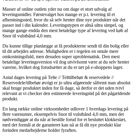
Masser af online outlets yder nu om dage et stort udvalg af
leveringsmidler. Førstevalget hos mange er p.t. levering til et
afhentningssted, hvor du så selv henter dine nye produkter når det
passer ind i din kalender. Leveringstypen er altså ultra simpel, og
mange gange endda den mest betalelige type af levering ved køb af
Snor til vulstbånd 4,0 mm.
Du kunne tillige planlægge at få produkterne sendt til din bolig eller
til dit arbejdes adresse. Muligheden er i regelen en smule mere
omkostningsfuld, men desuden super uproblematisk. Den mest
betalelige leveringsversion vil dog utvivlsomt være at du selv henter
varerne, hvilket dog forudsætter at du er tæt på e-shoppens lager.
Antal dages levering på Telte // Telttilbehør & reservedele //
Reservedele/tilbehør øvrigt er jo ultra afgørende såfremt man absolut
skal bruge produktet inden for få dage, så derfor er det uden tvivl
relevant at vi checker den estimerede leveringstid på det pågældende
produkt.
En lang række online virksomheder udlover 1 hverdags levering på
flere varenumre, eksempelvis Snor til vulstbånd 4,0 mm, men det
nødvendiggør at du når at bestille forud for et besluttet klokkeslæt,
med det formål at de garanteret kan nå at få dit nye produkt klar
forinden medarbejderne holder fyraften.