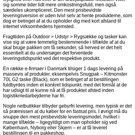
sig somme tider lidt mere omkostningsfuld, men også
særdeles ukompliceret. Den mest prisbevidste
leveringsversion er uden tvivl selv at hente produkterne, som
dog er betinget af at du opholder dig med kort afstand til
internet virksomhedens hjemsted.
Fragttiden på Outdoor > Udstyr > Rygsække og tasker kan
vise sig at være temmelig bestemmende i tilfælde af at du
skal bruge pakken om få sekunder, så herved er det helt
essentielt at du undersøger det forventede
leveringstidspunkt ved det respektive produkt.
En række e-firmaer i Danmark tilsiger 1 dags levering på
massevis af produkter, eksempelvis Snugpak – Kitmonster
70L G2 taske (Black), som er betinget af at bestillingen
fuldbyrdes inden et konkret tidspunkt, med det formål at de
har udsigt til at kunne nå at få produktet afsted inden
logistikmedarbejderne har fri.
Nogle netbutikker tilbyder gebyrfri levering, men typisk er det
så præmissen at du køber for en fastsat pris. I øvrigt må du
snuppe den mest prisbevidste leveringsmodel, hvilket i
mange tilfælde – ligegyldigt om man opholder sig ved
København, Nyborg eller Skjern – er at få leveret
bestillingen til en pakkeshop.