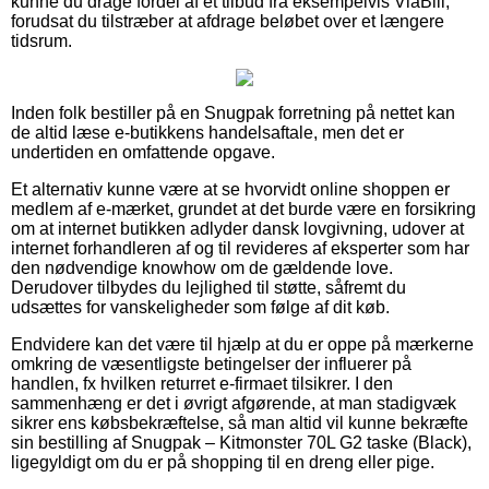
kunne du drage fordel af et tilbud fra eksempelvis ViaBill,
forudsat du tilstræber at afdrage beløbet over et længere
tidsrum.
Inden folk bestiller på en Snugpak forretning på nettet kan
de altid læse e-butikkens handelsaftale, men det er
undertiden en omfattende opgave.
Et alternativ kunne være at se hvorvidt online shoppen er
medlem af e-mærket, grundet at det burde være en forsikring
om at internet butikken adlyder dansk lovgivning, udover at
internet forhandleren af og til revideres af eksperter som har
den nødvendige knowhow om de gældende love.
Derudover tilbydes du lejlighed til støtte, såfremt du
udsættes for vanskeligheder som følge af dit køb.
Endvidere kan det være til hjælp at du er oppe på mærkerne
omkring de væsentligste betingelser der influerer på
handlen, fx hvilken returret e-firmaet tilsikrer. I den
sammenhæng er det i øvrigt afgørende, at man stadigvæk
sikrer ens købsbekræftelse, så man altid vil kunne bekræfte
sin bestilling af Snugpak – Kitmonster 70L G2 taske (Black),
ligegyldigt om du er på shopping til en dreng eller pige.