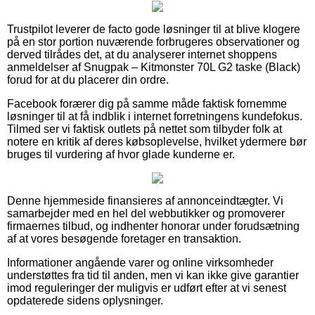
Trustpilot leverer de facto gode løsninger til at blive klogere
på en stor portion nuværende forbrugeres observationer og
derved tilrådes det, at du analyserer internet shoppens
anmeldelser af Snugpak – Kitmonster 70L G2 taske (Black)
forud for at du placerer din ordre.
Facebook forærer dig på samme måde faktisk fornemme
løsninger til at få indblik i internet forretningens kundefokus.
Tilmed ser vi faktisk outlets på nettet som tilbyder folk at
notere en kritik af deres købsoplevelse, hvilket ydermere bør
bruges til vurdering af hvor glade kunderne er.
Denne hjemmeside finansieres af annonceindtægter. Vi
samarbejder med en hel del webbutikker og promoverer
firmaernes tilbud, og indhenter honorar under forudsætning
af at vores besøgende foretager en transaktion.
Informationer angående varer og online virksomheder
understøttes fra tid til anden, men vi kan ikke give garantier
imod reguleringer der muligvis er udført efter at vi senest
opdaterede sidens oplysninger.