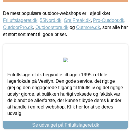
De mest populære outdoor-webshops er i øjeblikket
Friluftslageret.dk
,
55Nord.dk
,
GrejFreak.dk
,
Pro-Outdoor.dk
,
OutdoorPro.dk
,
Outdoorstore.dk
og
Outmore.dk
, som alle har
et stort sortiment til gode priser.
Friluftslageret.dk begyndte tilbage i 1995 i et lille
lagerlokale på Vestfyn. Den gode service, det rigtige
grej og den engagerede tilgang til friluftsliv og det rigtige
udstyr gjorde, at butikken hurtigt voksede og faktisk var
de blandt de allerførste, der kunne tilbyde deres kunder
at handle i en reel webshop. Klik her for at se deres
udvalg.
Se udvalget på Friluftslageret.dk