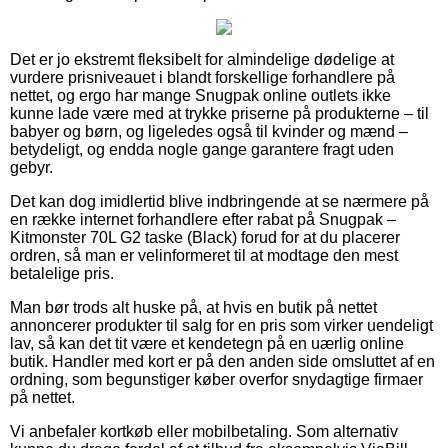
Det er jo ekstremt fleksibelt for almindelige dødelige at
vurdere prisniveauet i blandt forskellige forhandlere på
nettet, og ergo har mange Snugpak online outlets ikke
kunne lade være med at trykke priserne på produkterne – til
babyer og børn, og ligeledes også til kvinder og mænd –
betydeligt, og endda nogle gange garantere fragt uden
gebyr.
Det kan dog imidlertid blive indbringende at se nærmere på
en række internet forhandlere efter rabat på Snugpak –
Kitmonster 70L G2 taske (Black) forud for at du placerer
ordren, så man er velinformeret til at modtage den mest
betalelige pris.
Man bør trods alt huske på, at hvis en butik på nettet
annoncerer produkter til salg for en pris som virker uendeligt
lav, så kan det tit være et kendetegn på en uærlig online
butik. Handler med kort er på den anden side omsluttet af en
ordning, som begunstiger køber overfor snydagtige firmaer
på nettet.
Vi anbefaler kortkøb eller mobilbetaling. Som alternativ