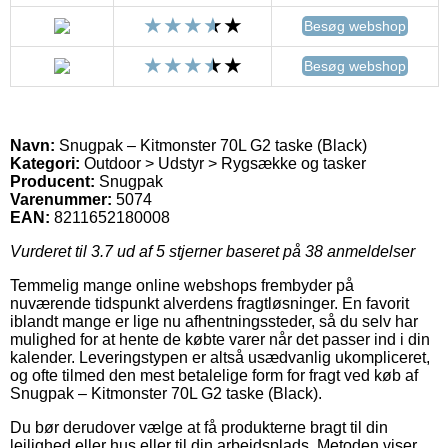
Besøg webshop
Besøg webshop
Navn:
Snugpak – Kitmonster 70L G2 taske (Black)
Kategori:
Outdoor > Udstyr > Rygsække og tasker
Producent:
Snugpak
Varenummer:
5074
EAN:
8211652180008
Vurderet til
3.7
ud af 5 stjerner baseret på
38
anmeldelser
Temmelig mange online webshops frembyder på
nuværende tidspunkt alverdens fragtløsninger. En favorit
iblandt mange er lige nu afhentningssteder, så du selv har
mulighed for at hente de købte varer når det passer ind i din
kalender. Leveringstypen er altså usædvanlig ukompliceret,
og ofte tilmed den mest betalelige form for fragt ved køb af
Snugpak – Kitmonster 70L G2 taske (Black).
Du bør derudover vælge at få produkterne bragt til din
lejlighed eller hus eller til din arbejdsplads. Metoden viser