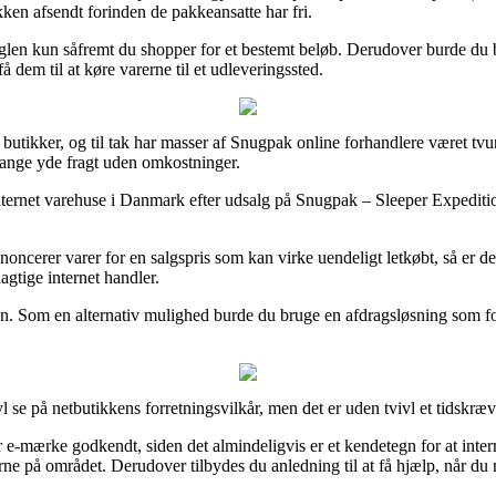
kken afsendt forinden de pakkeansatte har fri.
glen kun såfremt du shopper for et bestemt beløb. Derudover burde du be
 dem til at køre varerne til et udleveringssted.
utikker, og til tak har masser af Snugpak online forhandlere været tvunge
 gange yde fragt uden omkostninger.
nternet varehuse i Danmark efter udsalg på Snugpak – Sleeper Expedition
noncerer varer for en salgspris som kan virke uendeligt letkøbt, så er de
gtige internet handler.
n. Som en alternativ mulighed burde du bruge en afdragsløsning som for 
l se på netbutikkens forretningsvilkår, men det er uden tvivl et tidskræ
r e-mærke godkendt, siden det almindeligvis er et kendetegn for at in
erne på området. Derudover tilbydes du anledning til at få hjælp, når du