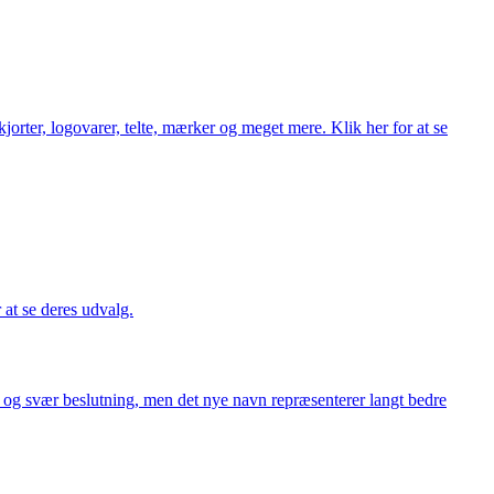
orter, logovarer, telte, mærker og meget mere. Klik her for at se
r at se deres udvalg.
or og svær beslutning, men det nye navn repræsenterer langt bedre