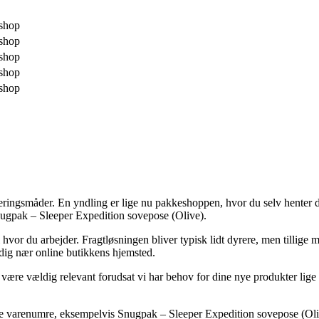
shop
shop
shop
shop
shop
veringsmåder. En yndling er lige nu pakkeshoppen, hvor du selv henter de
Snugpak – Sleeper Expedition sovepose (Olive).
l hvor du arbejder. Fragtløsningen bliver typisk lidt dyrere, men tillige
 dig nær online butikkens hjemsted.
ære vældig relevant forudsat vi har behov for dine nye produkter lige o
 varenumre, eksempelvis Snugpak – Sleeper Expedition sovepose (Olive)