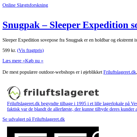
Online Slægtsforskning
Snugpak – Sleeper Expedition s
Sleeper Expedition sovepose fra Snugpak er en holdbar og ekstremt iso
599
kr.
(Vis fragtpris)
Læs mere »
Køb nu »
De mest populære outdoor-webshops er i øjeblikket
Friluftslageret.dk
Friluftslageret.dk begyndte tilbage i 1995 i et lille lagerlokale på V
faktisk var de blandt de allerførste, der kunne tilbyde deres kunder 
Se udvalget på Friluftslageret.dk