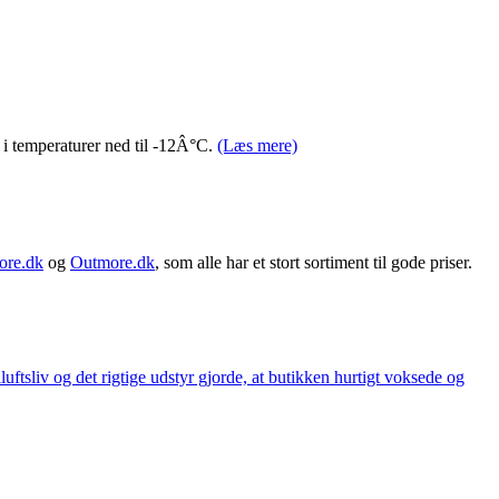
 i temperaturer ned til -12Â°C.
(Læs mere)
ore.dk
og
Outmore.dk
, som alle har et stort sortiment til gode priser.
iluftsliv og det rigtige udstyr gjorde, at butikken hurtigt voksede og