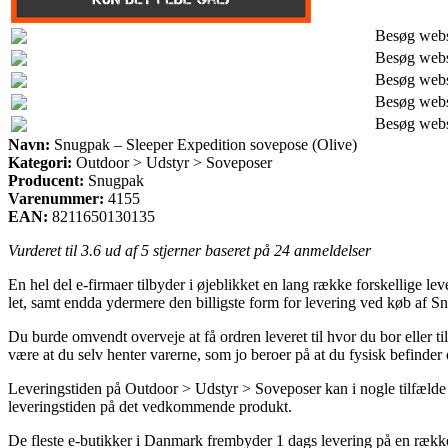
Besøg web
Besøg web
Besøg web
Besøg web
Besøg web
Navn:
Snugpak – Sleeper Expedition sovepose (Olive)
Kategori:
Outdoor > Udstyr > Soveposer
Producent:
Snugpak
Varenummer:
4155
EAN:
8211650130135
Vurderet til
3.6
ud af 5 stjerner baseret på
24
anmeldelser
En hel del e-firmaer tilbyder i øjeblikket en lang række forskellige le
let, samt endda ydermere den billigste form for levering ved køb af 
Du burde omvendt overveje at få ordren leveret til hvor du bor eller ti
være at du selv henter varerne, som jo beroer på at du fysisk befinder
Leveringstiden på Outdoor > Udstyr > Soveposer kan i nogle tilfælde v
leveringstiden på det vedkommende produkt.
De fleste e-butikker i Danmark frembyder 1 dags levering på en række