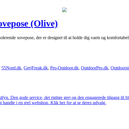
ovepose (Olive)
lerende sovepose, der er designet til at holde dig varm og komfortabel
,
55Nord.dk
,
GrejFreak.dk
,
Pro-Outdoor.dk
,
OutdoorPro.dk
,
Outdoorst
estfyn. Den gode service, det rigtige grej og den engagerede tilgang til fr
at handle i en reel webshop. Klik her for at se deres udvalg.