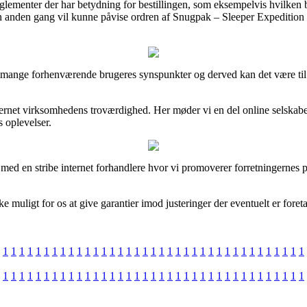
lementer der har betydning for bestillingen, som eksempelvis hvilken byt
en anden gang vil kunne påvise ordren af Snugpak – Sleeper Expedition 
re på mange forhenværende brugeres synspunkter og derved kan det være t
i internet virksomhedens troværdighed. Her møder vi en del online selsk
s oplevelser.
d en stribe internet forhandlere hvor vi promoverer forretningernes pro
 muligt for os at give garantier imod justeringer der eventuelt er foret
1
1
1
1
1
1
1
1
1
1
1
1
1
1
1
1
1
1
1
1
1
1
1
1
1
1
1
1
1
1
1
1
1
1
1
1
1
1
1
1
1
1
1
1
1
1
1
1
1
1
1
1
1
1
1
1
1
1
1
1
1
1
1
1
1
1
1
1
1
1
1
1
1
1