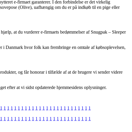
teret e-firmaet garanterer. I den forbindelse er det virkelig
sovepose (Olive), uafhængig om du er på indkøb til en pige eller
il hjælp, at du vurderer e-firmaets bedømmelser af Snugpak – Sleeper
aber i Danmark hvor folk kan frembringe en omtale af købsoplevelsen,
dukter, og får honorar i tilfælde af at de brugere vi sender videre
aget efter at vi sidst opdaterede hjemmesidens oplysninger.
1
1
1
1
1
1
1
1
1
1
1
1
1
1
1
1
1
1
1
1
1
1
1
1
1
1
1
1
1
1
1
1
1
1
1
1
1
1
1
1
1
1
1
1
1
1
1
1
1
1
1
1