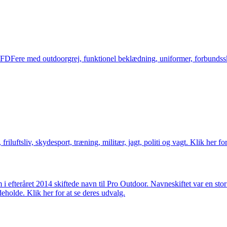
og FDFere med outdoorgrej, funktionel beklædning, uniformer, forbundsskj
friluftsliv, skydesport, træning, militær, jagt, politi og vagt. Klik her fo
m i efteråret 2014 skiftede navn til Pro Outdoor. Navneskiftet var en st
deholde. Klik her for at se deres udvalg.