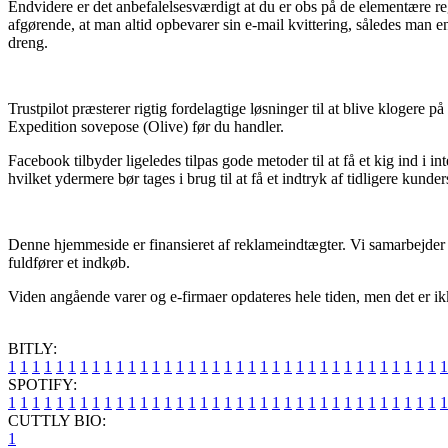
Endvidere er det anbefalelsesværdigt at du er obs på de elementære reg
afgørende, at man altid opbevarer sin e-mail kvittering, således man 
dreng.
Trustpilot præsterer rigtig fordelagtige løsninger til at blive kloge
Expedition sovepose (Olive) før du handler.
Facebook tilbyder ligeledes tilpas gode metoder til at få et kig ind 
hvilket ydermere bør tages i brug til at få et indtryk af tidligere kunder
Denne hjemmeside er finansieret af reklameindtægter. Vi samarbejder me
fuldfører et indkøb.
Viden angående varer og e-firmaer opdateres hele tiden, men det er ikke
BITLY:
1
1
1
1
1
1
1
1
1
1
1
1
1
1
1
1
1
1
1
1
1
1
1
1
1
1
1
1
1
1
1
1
1
1
1
1
1
SPOTIFY:
1
1
1
1
1
1
1
1
1
1
1
1
1
1
1
1
1
1
1
1
1
1
1
1
1
1
1
1
1
1
1
1
1
1
1
1
1
CUTTLY BIO:
1