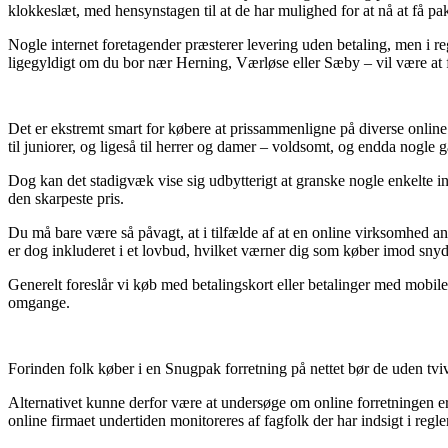
klokkeslæt, med hensynstagen til at de har mulighed for at nå at få pa
Nogle internet foretagender præsterer levering uden betaling, men i re
ligegyldigt om du bor nær Herning, Værløse eller Sæby – vil være at få
Det er ekstremt smart for købere at prissammenligne på diverse online b
til juniorer, og ligeså til herrer og damer – voldsomt, og endda nogle
Dog kan det stadigvæk vise sig udbytterigt at granske nogle enkelte i
den skarpeste pris.
Du må bare være så påvagt, at i tilfælde af at en online virksomhed an
er dog inkluderet i et lovbud, hvilket værner dig som køber imod snyda
Generelt foreslår vi køb med betalingskort eller betalinger med mobile
omgange.
Forinden folk køber i en Snugpak forretning på nettet bør de uden tviv
Alternativet kunne derfor være at undersøge om online forretningen e
online firmaet undertiden monitoreres af fagfolk der har indsigt i regl