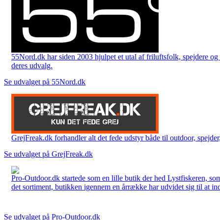
55Nord.dk har siden 2003 hjulpet et utal af friluftsfolk, spejdere 
deres udvalg.
Se udvalget på 55Nord.dk
GrejFreak.dk forhandler alt det fede udstyr både til outdoor, spejder, 
Se udvalget på GrejFreak.dk
Pro-Outdoor.dk startede som en lille butik der hed Lystfiskeren, so
det sortiment, butikken igennem en årrække har udvidet sig til at in
Se udvalget på Pro-Outdoor.dk