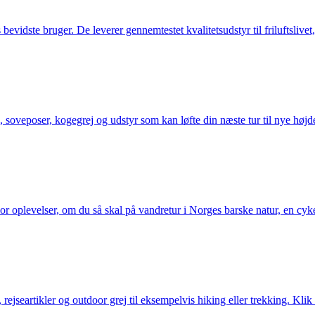
idste bruger. De leverer gennemtestet kvalitetsudstyr til friluftslivet, 
 soveposer, kogegrej og udstyr som kan løfte din næste tur til nye højde
or oplevelser, om du så skal på vandretur i Norges barske natur, en cy
jseartikler og outdoor grej til eksempelvis hiking eller trekking. Klik 