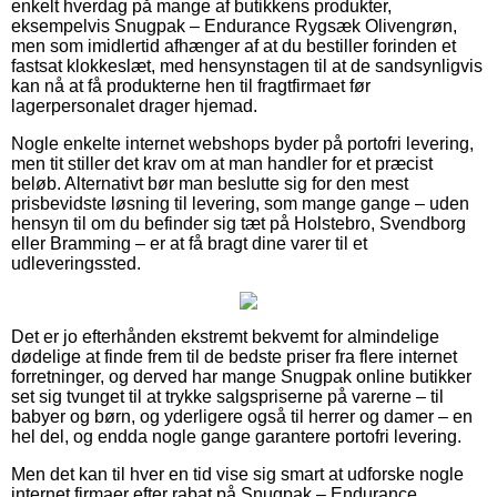
enkelt hverdag på mange af butikkens produkter,
eksempelvis Snugpak – Endurance Rygsæk Olivengrøn,
men som imidlertid afhænger af at du bestiller forinden et
fastsat klokkeslæt, med hensynstagen til at de sandsynligvis
kan nå at få produkterne hen til fragtfirmaet før
lagerpersonalet drager hjemad.
Nogle enkelte internet webshops byder på portofri levering,
men tit stiller det krav om at man handler for et præcist
beløb. Alternativt bør man beslutte sig for den mest
prisbevidste løsning til levering, som mange gange – uden
hensyn til om du befinder sig tæt på Holstebro, Svendborg
eller Bramming – er at få bragt dine varer til et
udleveringssted.
Det er jo efterhånden ekstremt bekvemt for almindelige
dødelige at finde frem til de bedste priser fra flere internet
forretninger, og derved har mange Snugpak online butikker
set sig tvunget til at trykke salgspriserne på varerne – til
babyer og børn, og yderligere også til herrer og damer – en
hel del, og endda nogle gange garantere portofri levering.
Men det kan til hver en tid vise sig smart at udforske nogle
internet firmaer efter rabat på Snugpak – Endurance