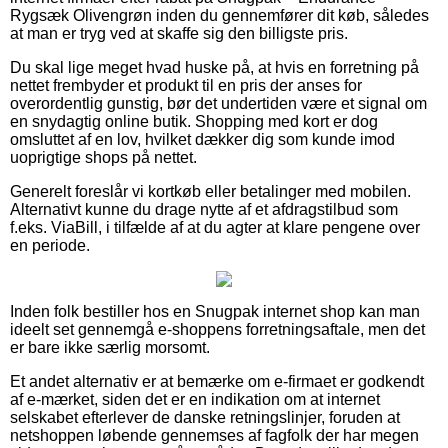
Rygsæk Olivengrøn inden du gennemfører dit køb, således
at man er tryg ved at skaffe sig den billigste pris.
Du skal lige meget hvad huske på, at hvis en forretning på
nettet frembyder et produkt til en pris der anses for
overordentlig gunstig, bør det undertiden være et signal om
en snydagtig online butik. Shopping med kort er dog
omsluttet af en lov, hvilket dækker dig som kunde imod
uoprigtige shops på nettet.
Generelt foreslår vi kortkøb eller betalinger med mobilen.
Alternativt kunne du drage nytte af et afdragstilbud som
f.eks. ViaBill, i tilfælde af at du agter at klare pengene over
en periode.
Inden folk bestiller hos en Snugpak internet shop kan man
ideelt set gennemgå e-shoppens forretningsaftale, men det
er bare ikke særlig morsomt.
Et andet alternativ er at bemærke om e-firmaet er godkendt
af e-mærket, siden det er en indikation om at internet
selskabet efterlever de danske retningslinjer, foruden at
netshoppen løbende gennemses af fagfolk der har megen