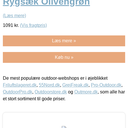
Rygsæk Olivengrøn
(Læs mere)
1091
kr.
(Vis fragtpris)
Læs mere »
Køb nu »
De mest populære outdoor-webshops er i øjeblikket
Friluftslageret.dk
,
55Nord.dk
,
GrejFreak.dk
,
Pro-Outdoor.dk
,
OutdoorPro.dk
,
Outdoorstore.dk
og
Outmore.dk
, som alle har
et stort sortiment til gode priser.