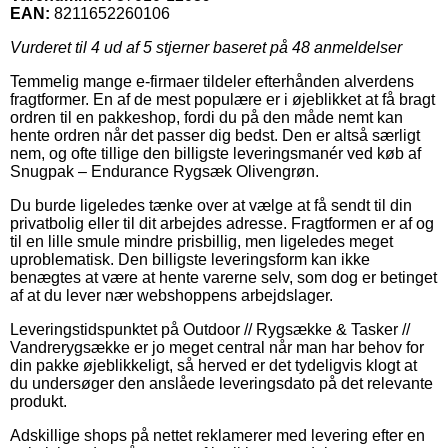
EAN:
8211652260106
Vurderet til
4
ud af 5 stjerner baseret på
48
anmeldelser
Temmelig mange e-firmaer tildeler efterhånden alverdens
fragtformer. En af de mest populære er i øjeblikket at få bragt
ordren til en pakkeshop, fordi du på den måde nemt kan
hente ordren når det passer dig bedst. Den er altså særligt
nem, og ofte tillige den billigste leveringsmanér ved køb af
Snugpak – Endurance Rygsæk Olivengrøn.
Du burde ligeledes tænke over at vælge at få sendt til din
privatbolig eller til dit arbejdes adresse. Fragtformen er af og
til en lille smule mindre prisbillig, men ligeledes meget
uproblematisk. Den billigste leveringsform kan ikke
benægtes at være at hente varerne selv, som dog er betinget
af at du lever nær webshoppens arbejdslager.
Leveringstidspunktet på Outdoor // Rygsække & Tasker //
Vandrerygsække er jo meget central når man har behov for
din pakke øjeblikkeligt, så herved er det tydeligvis klogt at
du undersøger den anslåede leveringsdato på det relevante
produkt.
Adskillige shops på nettet reklamerer med levering efter en