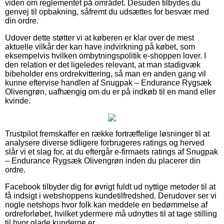
viden om reglementet på området. Desuden tilbydes du
genvej til opbakning, såfremt du udsættes for besvær med
din ordre.
Udover dette støtter vi at køberen er klar over de mest
aktuelle vilkår der kan have indvirkning på købet, som
eksempelvis hvilken ombytningspolitik e-shoppen lover. I
den relation er det ligeledes relevant, at man stadigvæk
bibeholder ens ordrekvittering, så man en anden gang vil
kunne eftervise handlen af Snugpak – Endurance Rygsæk
Olivengrøn, uafhængig om du er på indkøb til en mand eller
kvinde.
Trustpilot fremskaffer en række fortræffelige løsninger til at
analysere diverse tidligere forbrugeres ratings og herved
slår vi et slag for, at du eftergår e-firmaets ratings af Snugpak
– Endurance Rygsæk Olivengrøn inden du placerer din
ordre.
Facebook tilbyder dig for øvrigt fuldt ud nyttige metoder til at
få indsigt i webshoppens kundetilfredshed. Derudover ser vi
nogle netshops hvor folk kan meddele en bedømmelse af
ordreforløbet, hvilket ydermere må udnyttes til at tage stilling
til hvor glade kunderne er.