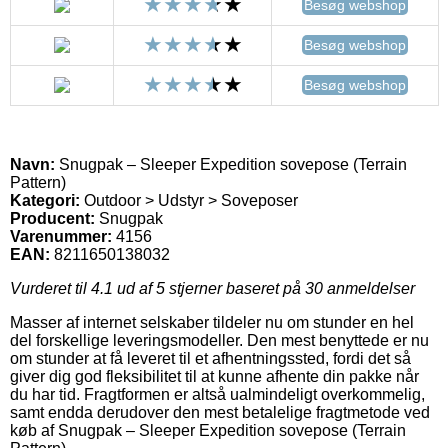
Besøg webshop
Besøg webshop
Besøg webshop
Navn:
Snugpak – Sleeper Expedition sovepose (Terrain
Pattern)
Kategori:
Outdoor > Udstyr > Soveposer
Producent:
Snugpak
Varenummer:
4156
EAN:
8211650138032
Vurderet til
4.1
ud af 5 stjerner baseret på
30
anmeldelser
Masser af internet selskaber tildeler nu om stunder en hel
del forskellige leveringsmodeller. Den mest benyttede er nu
om stunder at få leveret til et afhentningssted, fordi det så
giver dig god fleksibilitet til at kunne afhente din pakke når
du har tid. Fragtformen er altså ualmindeligt overkommelig,
samt endda derudover den mest betalelige fragtmetode ved
køb af Snugpak – Sleeper Expedition sovepose (Terrain