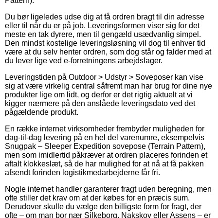
Pattern).
Du bør ligeledes udse dig at få ordren bragt til din adresse
eller til når du er på job. Leveringsformen viser sig for det
meste en tak dyrere, men til gengæld usædvanlig simpel.
Den mindst kostelige leveringsløsning vil dog til enhver tid
være at du selv henter ordren, som dog står og falder med at
du lever lige ved e-forretningens arbejdslager.
Leveringstiden på Outdoor > Udstyr > Soveposer kan vise
sig at være virkelig central såfremt man har brug for dine nye
produkter lige om lidt, og derfor er det rigtig aktuelt at vi
kigger nærmere på den anslåede leveringsdato ved det
pågældende produkt.
En række internet virksomheder frembyder muligheden for
dag-til-dag levering på en hel del varenumre, eksempelvis
Snugpak – Sleeper Expedition sovepose (Terrain Pattern),
men som imidlertid påkræver at ordren placeres forinden et
aftalt klokkeslæt, så de har mulighed for at nå at få pakken
afsendt forinden logistikmedarbejderne får fri.
Nogle internet handler garanterer fragt uden beregning, men
ofte stiller det krav om at der købes for en præcis sum.
Derudover skulle du vælge den billigste form for fragt, der
ofte – om man bor nær Silkeborg, Nakskov eller Assens – er