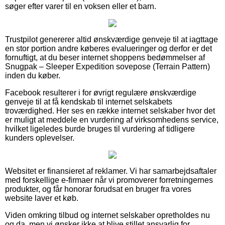
søger efter varer til en voksen eller et barn.
Trustpilot genererer altid ønskværdige genveje til at iagttage
en stor portion andre køberes evalueringer og derfor er det
fornuftigt, at du beser internet shoppens bedømmelser af
Snugpak – Sleeper Expedition sovepose (Terrain Pattern)
inden du køber.
Facebook resulterer i for øvrigt regulære ønskværdige
genveje til at få kendskab til internet selskabets
troværdighed. Her ses en række internet selskaber hvor det
er muligt at meddele en vurdering af virksomhedens service,
hvilket ligeledes burde bruges til vurdering af tidligere
kunders oplevelser.
Websitet er finansieret af reklamer. Vi har samarbejdsaftaler
med forskellige e-firmaer når vi promoverer forretningernes
produkter, og får honorar forudsat en bruger fra vores
website laver et køb.
Viden omkring tilbud og internet selskaber opretholdes nu
og da, men vi ønsker ikke at blive stillet ansvarlig for