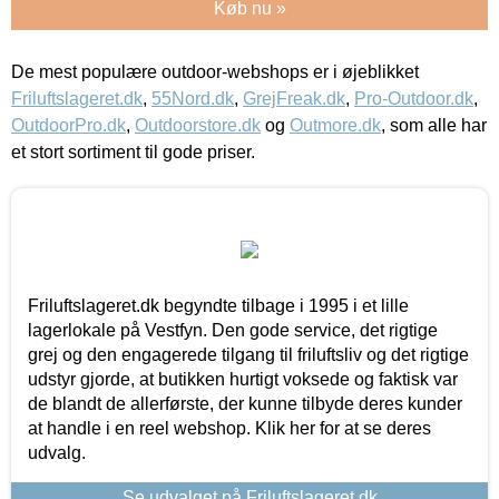
Køb nu »
De mest populære outdoor-webshops er i øjeblikket
Friluftslageret.dk
,
55Nord.dk
,
GrejFreak.dk
,
Pro-Outdoor.dk
,
OutdoorPro.dk
,
Outdoorstore.dk
og
Outmore.dk
, som alle har
et stort sortiment til gode priser.
Friluftslageret.dk begyndte tilbage i 1995 i et lille
lagerlokale på Vestfyn. Den gode service, det rigtige
grej og den engagerede tilgang til friluftsliv og det rigtige
udstyr gjorde, at butikken hurtigt voksede og faktisk var
de blandt de allerførste, der kunne tilbyde deres kunder
at handle i en reel webshop. Klik her for at se deres
udvalg.
Se udvalget på Friluftslageret.dk