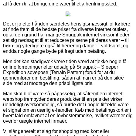
at få dem til at bringe dine varer til et afhentningssted.
Det er jo efterhånden særdeles hensigtsmæssigt for købere
at finde frem til de bedste priser fra diverse internet outlets,
og af den grund har mange Snugpak internet virksomheder
set sig nødsaget til at reducere priserne på deres varer – til
børn, og yderligere også til herrer og damer – voldsomt, og
endda nogle gange byde på fragt uden betaling.
Men det kan stadigvæk være tiden værd at tjekke nogle få
online forretninger efter udsalg på Snugpak – Sleeper
Expedition sovepose (Terrain Pattern) forud for at du
gennemfører din bestilling, sådan at man er på den sikre
side med at modtage den prisbilligste pris.
Man skal blot være så påpasselig, at såfremt en internet
webshop frembyder deres produkter til en pris der virker
uendeligt overkommelig, så burde det i nogle tilfælde være
et signal om en uærlig e-handler. Køb med betalingskort er i
hvert fald omfavnet af en lovbestemmelse, hvilket værner dig
overfor uægte internet firmaer.
Vi slår generelt et slag for shopping med kort eller