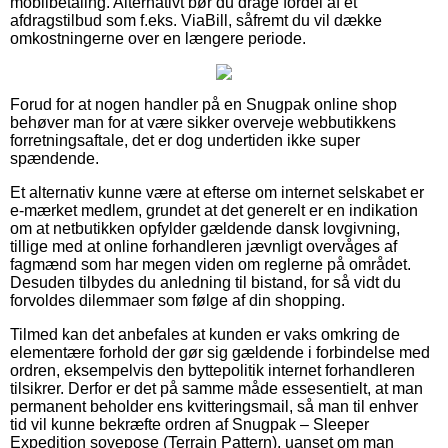
mobilbetaling. Alternativt bør du drage fordel af et
afdragstilbud som f.eks. ViaBill, såfremt du vil dække
omkostningerne over en længere periode.
Forud for at nogen handler på en Snugpak online shop
behøver man for at være sikker overveje webbutikkens
forretningsaftale, det er dog undertiden ikke super
spændende.
Et alternativ kunne være at efterse om internet selskabet er
e-mærket medlem, grundet at det generelt er en indikation
om at netbutikken opfylder gældende dansk lovgivning,
tillige med at online forhandleren jævnligt overvåges af
fagmænd som har megen viden om reglerne på området.
Desuden tilbydes du anledning til bistand, for så vidt du
forvoldes dilemmaer som følge af din shopping.
Tilmed kan det anbefales at kunden er vaks omkring de
elementære forhold der gør sig gældende i forbindelse med
ordren, eksempelvis den byttepolitik internet forhandleren
tilsikrer. Derfor er det på samme måde essesentielt, at man
permanent beholder ens kvitteringsmail, så man til enhver
tid vil kunne bekræfte ordren af Snugpak – Sleeper
Expedition sovepose (Terrain Pattern), uanset om man