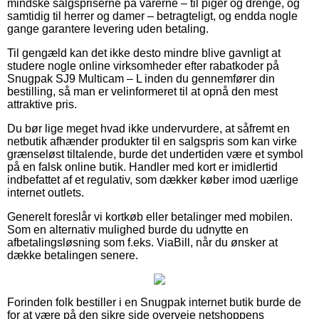
mindske salgspriserne på varerne – til piger og drenge, og
samtidig til herrer og damer – betragteligt, og endda nogle
gange garantere levering uden betaling.
Til gengæld kan det ikke desto mindre blive gavnligt at
studere nogle online virksomheder efter rabatkoder på
Snugpak SJ9 Multicam – L inden du gennemfører din
bestilling, så man er velinformeret til at opnå den mest
attraktive pris.
Du bør lige meget hvad ikke undervurdere, at såfremt en
netbutik afhænder produkter til en salgspris som kan virke
grænseløst tiltalende, burde det undertiden være et symbol
på en falsk online butik. Handler med kort er imidlertid
indbefattet af et regulativ, som dækker køber imod uærlige
internet outlets.
Generelt foreslår vi kortkøb eller betalinger med mobilen.
Som en alternativ mulighed burde du udnytte en
afbetalingsløsning som f.eks. ViaBill, når du ønsker at
dække betalingen senere.
Forinden folk bestiller i en Snugpak internet butik burde de
for at være på den sikre side overveje netshoppens