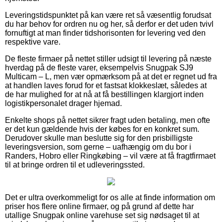
Leveringstidspunktet på kan være ret så væsentlig forudsat
du har behov for ordren nu og her, så derfor er det uden tvivl
fornuftigt at man finder tidshorisonten for levering ved den
respektive vare.
De fleste firmaer på nettet stiller udsigt til levering på næste
hverdag på de fleste varer, eksempelvis Snugpak SJ9
Multicam – L, men vær opmærksom på at det er regnet ud fra
at handlen laves forud for et fastsat klokkeslæt, således at
de har mulighed for at nå at få bestillingen klargjort inden
logistikpersonalet drager hjemad.
Enkelte shops på nettet sikrer fragt uden betaling, men ofte
er det kun gældende hvis der købes for en konkret sum.
Derudover skulle man beslutte sig for den prisbilligste
leveringsversion, som gerne – uafhængig om du bor i
Randers, Hobro eller Ringkøbing – vil være at få fragtfirmaet
til at bringe ordren til et udleveringssted.
Det er ultra overkommeligt for os alle at finde information om
priser hos flere online firmaer, og på grund af dette har
utallige Snugpak online varehuse set sig nødsaget til at