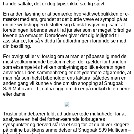
handelsaftale, det er dog typisk ikke særlig sjovt.
En anden løsning er at bemærke hvorvidt webbutikken er e-
mærket medlem, grundet at det burde være et sympol på at
online webshoppen tilslutter sig dansk lovgivning, samt at
forretningen løbende ses til af jurister som er meget fortrolige
lovene på området. Derudover giver det dig lejlighed til
assistance, for så vidt du får udfordringer i forbindelse med
din bestilling.
For øvrigt stiller vi forslag om at man er påpasselig med de
mest vedkommende bestemmelser der gælder for handlen,
som eksempelvis hvilken ombytningspolitik e-forretningen
anvender. I den sammenhæng er det ydermere afgørende, at
man når som helst bibeholder ens faktura, således man en
anden gang vil kunne vidne om sin shopping af Snugpak
SJ9 Multicam – L, uafhængig om du er på indkøb til en herre
eller dame.
Trustpilot indebærer fuldt ud udmærkede muligheder for at
analysere en hel del forhenværende forbrugeres
synspunkter og derved slår vi et slag for, at du bliver klogere
på online butikkens anmeldelser af Snugpak SJ9 Multicam –