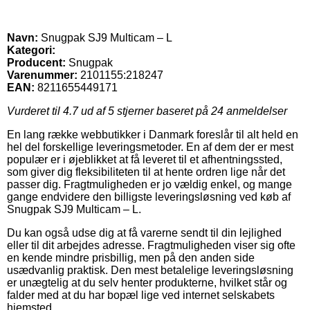
Navn:
Snugpak SJ9 Multicam – L
Kategori:
Producent:
Snugpak
Varenummer:
2101155:218247
EAN:
8211655449171
Vurderet til
4.7
ud af 5 stjerner baseret på
24
anmeldelser
En lang række webbutikker i Danmark foreslår til alt held en
hel del forskellige leveringsmetoder. En af dem der er mest
populær er i øjeblikket at få leveret til et afhentningssted,
som giver dig fleksibiliteten til at hente ordren lige når det
passer dig. Fragtmuligheden er jo vældig enkel, og mange
gange endvidere den billigste leveringsløsning ved køb af
Snugpak SJ9 Multicam – L.
Du kan også udse dig at få varerne sendt til din lejlighed
eller til dit arbejdes adresse. Fragtmuligheden viser sig ofte
en kende mindre prisbillig, men på den anden side
usædvanlig praktisk. Den mest betalelige leveringsløsning
er unægtelig at du selv henter produkterne, hvilket står og
falder med at du har bopæl lige ved internet selskabets
hjemsted.