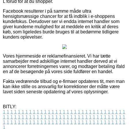
L forud for at du shopper.
Facebook resulterer i på samme måde ultra
hensigtsmæssige chancer for at få indblik i e-shoppens
kundefokus. Derudover ser vi endda internet handler som
giver kunderne mulighed for at meddele en kritik af deres
køb, som ligeledes burde bruges til at bedømme tidligere
kunders oplevelser.
Vores hjemmeside er reklamefinansieret. Vi har tætte
samarbejder med adskillige internet handler derved at vi
annoncerer forretningernes varer, og modtager betaling ifald
en af de besøgende på vores side fuldfører en handel.
Fakta vedrørende tilbud og e-firmaer opdateres tit, men man
kan ikke stille os ansvarlig for korrektioner der måtte være
lavet siden seneste opdatering af vores oplysninger.
BITLY:
1
1
1
1
1
1
1
1
1
1
1
1
1
1
1
1
1
1
1
1
1
1
1
1
1
1
1
1
1
1
1
1
1
1
1
1
1
1
1
1
1
1
1
1
1
1
1
1
1
1
1
1
1
1
1
1
1
1
1
1
1
1
1
1
1
1
1
1
1
1
1
1
1
1
1
1
1
1
1
1
1
1
1
1
1
1
1
1
1
1
1
1
1
1
1
1
1
1
1
1