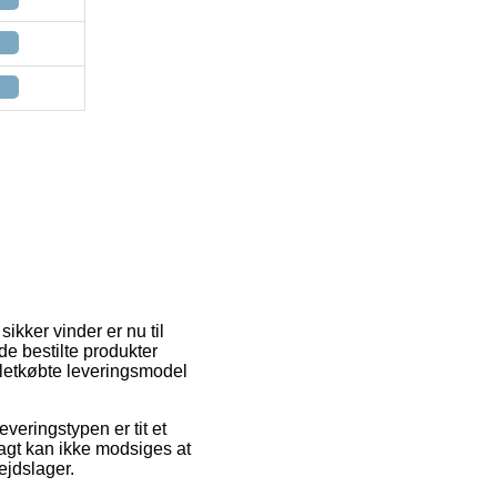
sikker vinder er nu til
 de bestilte produkter
 letkøbte leveringsmodel
everingstypen er tit et
agt kan ikke modsiges at
ejdslager.