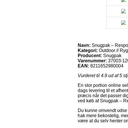
Navn:
Snugpak – Respo
Kategori:
Outdoor // Ry
Producent:
Snugpak
Varenummer:
37003-12
EAN:
8211652980004
Vurderet til
4.9
ud af 5 st
En stor portion online sel
dags levering til et afhen
præcis når det passer di
ved køb af Snugpak – R
Du kunne omvendt udse dig 
hak mere bekostelig, men
være at du selv henter o