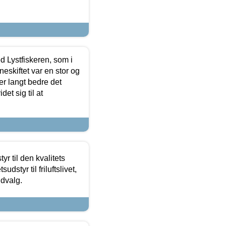
d Lystfiskeren, som i
neskiftet var en stor og
r langt bedre det
et sig til at
r til den kvalitets
dstyr til friluftslivet,
udvalg.