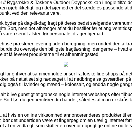
 // Rygsække & Tasker // Outdoor Daypacks kan i nogle tilfæld
kken øjeblikkeligt, og i det øjemed er det særdeles passende at
punkt ved den relevante vare.
ark byder på dag-til-dag fragt på deres bedst sælgende varenu
Sort, men det afhænger af at du bestiller før et angivent tidsp
få varen sendt afsted før personalet drager hjemad.
rehuse præsterer levering uden beregning, men undertiden afkr
rs burde du overveje den billigste fragtløsning, der gerne – hva
ve at få leveret produkterne til et afhentningssted.
gt for enhver at sammenholde priser fra forskellige shops på net
er på nettet set sig nødsaget til at nedbringe salgsværdien på d
dig også til kvinder og mænd – kolossalt, og endda nogle gange l
 alt blive gunstigt at granske nogle internet webshops efter til
ort før du gennemfører din handel, således at man er skråsik
å, at hvis en online virksomhed annoncerer deres produkter til e
ktiv, bør det undertiden være et fingerpeg om en uærlig internet f
ttet af en vedtægt, som støtter en overfor uoprigtige online outlets