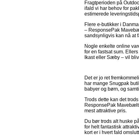
Fragtperioden på Outdoor
ifald vi har behov for pa
estimerede leveringstids
Flere e-butikker i Danm
– ResponsePak Mavebælte 
sandsynligvis kan nå at 
Nogle enkelte online va
for en fastsat sum. Elle
Ikast eller Sæby – vil bli
Det er jo ret fremkommeli
har mange Snugpak butikk
babyer og børn, og samti
Trods dette kan det trods
ResponsePak Mavebælte S
mest attraktive pris.
Du bør trods alt huske p
for helt fantastisk attra
kort er i hvert fald omslu