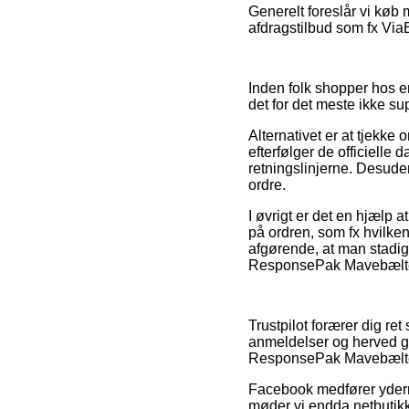
Generelt foreslår vi køb 
afdragstilbud som fx ViaB
Inden folk shopper hos e
det for det meste ikke 
Alternativet er at tjekke
efterfølger de officielle 
retningslinjerne. Desuden
ordre.
I øvrigt er det en hjælp
på ordren, som fx hvilke
afgørende, at man stadig
ResponsePak Mavebælte S
Trustpilot forærer dig r
anmeldelser og herved gå
ResponsePak Mavebælte S
Facebook medfører yderme
møder vi endda netbutik