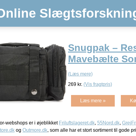
Online Slægtsforsknin
Snugpak – Re
Mavebælte Sor
(Læs mere)
269
kr.
(Vis fragtpris)
Læs mere »
Kø
r-webshops er i øjeblikket
Friluftslageret.dk
,
55Nord.dk
,
GrejFr
tore.dk
og
Outmore.dk
, som alle har et stort sortiment til gode pr