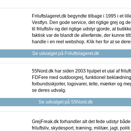
Friluftslageret.dk begyndte tilbage i 1995 i et lil
Vestfyn. Den gode service, det rigtige grej og 
til friluftsliv og det rigtige udstyr gjorde, at buti
faktisk var de blandt de allerførste, der kunne ti
handle i en reel webshop. Klik her for at se dere
Se udvalget på Friluftslageret.dk
55Nord.dk har siden 2003 hjulpet et utal af friluf
FDFere med outdoorgrej, funktionel beklædning,
forbundsskjorter, logovarer, telte, mærker og meg
se deres udvalg.
Se udvalget på 55Nord.dk
GrejFreak.dk forhandler alt det fede udstyr både t
friluftsliv, skydesport, træning, militær, jagt, politi