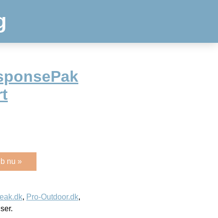
g
sponsePak
t
b nu »
eak.dk
,
Pro-Outdoor.dk
,
iser.