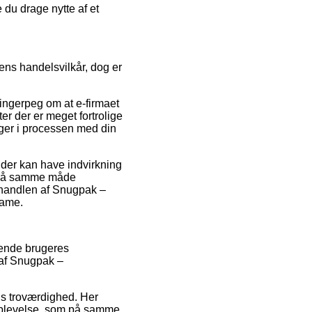
 du drage nytte af et
ens handelsvilkår, dog er
 fingerpeg om at e-firmaet
ter der er meget fortrolige
nger i processen med din
 der kan have indvirkning
t på samme måde
 handlen af Snugpak –
dame.
rende brugeres
 af Snugpak –
ns troværdighed. Her
oplevelse, som på samme