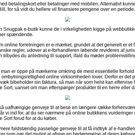
med betalingskort eller betalinger med mobilen. Alternativt kunne
ill, for så vidt du hellere vil finansiere pengene over en periode.
n Snugpak e-butik kunne de i virkeligheden kigge på webbutikk
super spændende.
 om online forretningen er e-mærket, grundet at det generelt er et
danske regler, udover at e-forhandleren løbende revideres af juris
 tilbydes du anledning til support, ifald du møder problemstilli
 at man er oppe på mærkerne omkring de mest essentielle forhold
n ombytningsrettighed online virksomheden lover. Derfor er de
væk bibeholder sin faktura, så man når som helst kan eftervise
ort, uanset om man efterspørger produkter til en herre eller 
et så uafhængige genveje til at bese en længere række forhenvæ
r vi ind for, at du ser nærmere på online butikkens vurderinger
ort forud for at du køber.
re fuldstændig passelige genveje til at få indtryk af e-handle
ker som gør det muligt at afgive en bedømmelse af deres købs