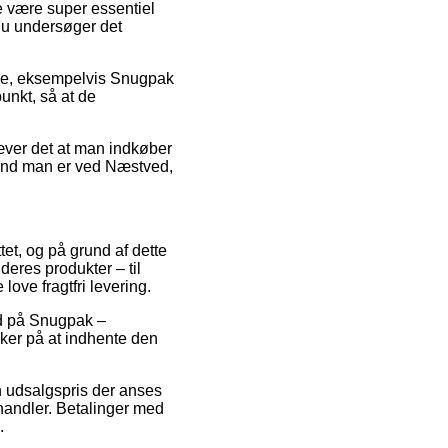
e være super essentiel
 du undersøger det
mre, eksempelvis Snugpak
unkt, så at de
æver det at man indkøber
d end man er ved Næstved,
tet, og på grund af dette
eres produkter – til
ove fragtfri levering.
bud på Snugpak –
ker på at indhente den
n udsalgspris der anses
orhandler. Betalinger med
.