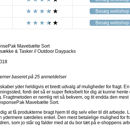
Besøg webshop
Besøg webshop
nsePak Mavebælte Sort
gsække & Tasker // Outdoor Daypacks
018
jerner baseret på
25
anmeldelser
skaber yder heldigvis et bredt udvalg af muligheder for fragt. En 
tningssted, fordi det så er super fleksibelt for dig at kunne hente
g. Fragtmetoden er nemlig ret så bekvem, og tit endda den mest
esponsePak Mavebælte Sort.
at få produkterne bragt hjem til dig selv eller til dit arbejde. L
 ydermere særdeles enkel. Den mest betalelige mulighed for fr
rdren, som jo står og falder med at du bor tæt på e-shoppens arb