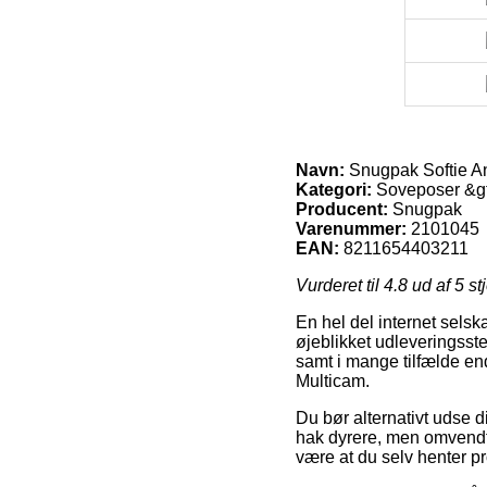
Navn:
Snugpak Softie An
Kategori:
Soveposer &gt;
Producent:
Snugpak
Varenummer:
2101045
EAN:
8211654403211
Vurderet til
4.8
ud af 5 st
En hel del internet selska
øjeblikket udleveringsste
samt i mange tilfælde en
Multicam.
Du bør alternativt udse di
hak dyrere, men omvendt s
være at du selv henter p