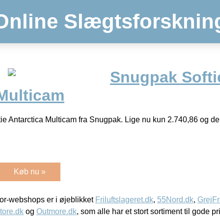
Online Slægtsforsknin
Snugpak Softi
 Multicam
ftie Antarctica Multicam fra Snugpak. Lige nu kun 2.740,86 og d
Køb nu »
r-webshops er i øjeblikket
Friluftslageret.dk
,
55Nord.dk
,
GrejFr
tore.dk
og
Outmore.dk
, som alle har et stort sortiment til gode pr