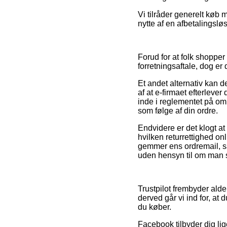
Vi tilråder generelt køb
nytte af en afbetalingslø
Forud for at folk shoppe
forretningsaftale, dog er 
Et andet alternativ kan d
af at e-firmaet efterleve
inde i reglementet på omr
som følge af din ordre.
Endvidere er det klogt a
hvilken returrettighed on
gemmer ens ordremail, så
uden hensyn til om man s
Trustpilot frembyder ald
derved går vi ind for, at
du køber.
Facebook tilbyder dig lig