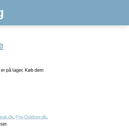
g
e
e er på lager. Køb dem
eak.dk
,
Pro-Outdoor.dk
,
iser.