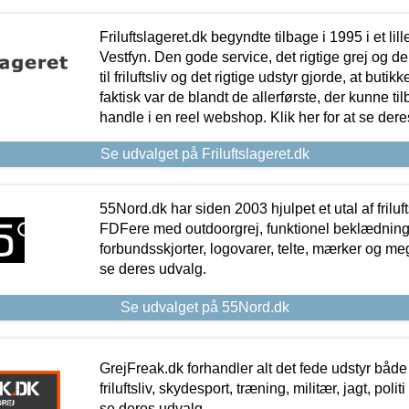
Friluftslageret.dk begyndte tilbage i 1995 i et lil
Vestfyn. Den gode service, det rigtige grej og 
til friluftsliv og det rigtige udstyr gjorde, at buti
faktisk var de blandt de allerførste, der kunne ti
handle i en reel webshop. Klik her for at se dere
Se udvalget på Friluftslageret.dk
55Nord.dk har siden 2003 hjulpet et utal af friluf
FDFere med outdoorgrej, funktionel beklædning,
forbundsskjorter, logovarer, telte, mærker og meg
se deres udvalg.
Se udvalget på 55Nord.dk
GrejFreak.dk forhandler alt det fede udstyr både t
friluftsliv, skydesport, træning, militær, jagt, politi
se deres udvalg.