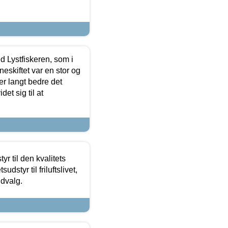
d Lystfiskeren, som i
neskiftet var en stor og
r langt bedre det
et sig til at
r til den kvalitets
dstyr til friluftslivet,
udvalg.