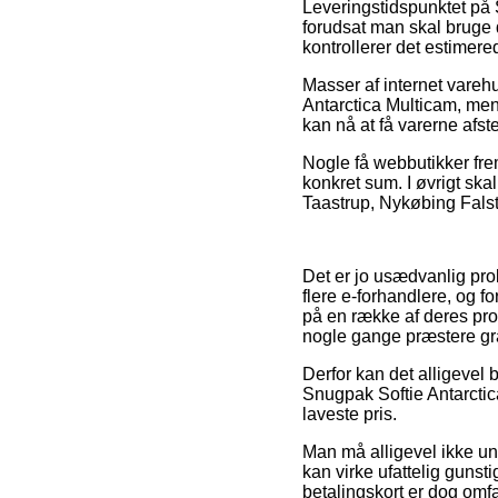
Leveringstidspunktet på 
forudsat man skal bruge 
kontrollerer det estimere
Masser af internet vareh
Antarctica Multicam, men 
kan nå at få varerne afs
Nogle få webbutikker fre
konkret sum. I øvrigt sk
Taastrup, Nykøbing Falster
Det er jo usædvanlig pro
flere e-forhandlere, og f
på en række af deres prod
nogle gange præstere grat
Derfor kan det alligevel
Snugpak Softie Antarctic
laveste pris.
Man må alligevel ikke un
kan virke ufattelig guns
betalingskort er dog omfa