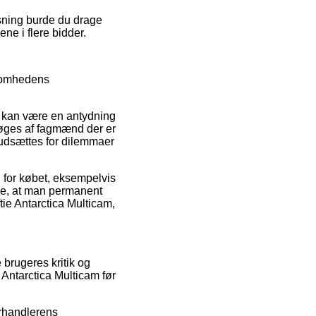
sning burde du drage
ne i flere bidder.
ksomhedens
et kan være en antydning
rsøges af fagmænd der er
u udsættes for dilemmaer
 for købet, eksempelvis
nde, at man permanent
ie Antarctica Multicam,
 brugeres kritik og
 Antarctica Multicam før
orhandlerens