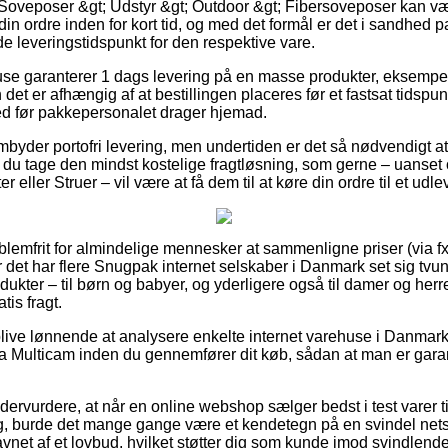
Soveposer &gt; Udstyr &gt; Outdoor &gt; Fibersoveposer kan væ
din ordre inden for kort tid, og med det formål er det i sandhed
de leveringstidspunkt for den respektive vare.
use garanterer 1 dags levering på en masse produkter, eksempe
det er afhængig af at bestillingen placeres før et fastsat tidspun
ted før pakkepersonalet drager hjemad.
mbyder portofri levering, men undertiden er det så nødvendigt at
al du tage den mindst kostelige fragtløsning, som gerne – uanse
 eller Struer – vil være at få dem til at køre din ordre til et udl
blemfrit for almindelige mennesker at sammenligne priser (via fx
or det har flere Snugpak internet selskaber i Danmark set sig tvun
ukter – til børn og babyer, og yderligere også til damer og herr
is fragt.
 blive lønnende at analysere enkelte internet varehuse i Danmark
a Multicam inden du gennemfører dit køb, sådan at man er gara
dervurdere, at når en online webshop sælger bedst i test varer t
tig, burde det mange gange være et kendetegn på en svindel ne
vnet af et lovbud, hvilket støtter dig som kunde imod svindlende