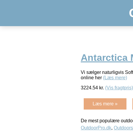
Antarctica
Vi sælger naturligvis So
online her
(Læs mere)
3224.54
kr.
(Vis fragtpris)
Læs mere »
De mest populære outdoo
OutdoorPro.dk
,
Outdoors