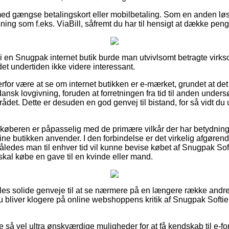
 med gængse betalingskort eller mobilbetaling. Som en anden lø
sning som f.eks. ViaBill, såfremt du har til hensigt at dække penge
r i en Snugpak internet butik burde man utvivlsomt betragte vir
det undertiden ikke videre interessant.
erfor være at se om internet butikken er e-mærket, grundet at d
r dansk lovgivning, foruden at forretningen fra tid til anden unde
ådet. Dette er desuden en god genvej til bistand, for så vidt d
t køberen er påpasselig med de primære vilkår der har betydning
line butikken anvender. I den forbindelse er det virkelig afgøre
ledes man til enhver tid vil kunne bevise købet af Snugpak Soft
kal købe en gave til en kvinde eller mand.
eles solide genveje til at se nærmere på en længere række andre
 du bliver klogere på online webshoppens kritik af Snugpak Softie
e så vel ultra ønskværdige muligheder for at få kendskab til e-f