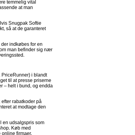
re temmelig vital
 passende at man
lvis Snugpak Softie
kt, så at de garanteret
 der indkøbes for en
t om man befinder sig nær
everingssted.
 PriceRunner) i blandt
get til at presse priserne
er – helt i bund, og endda
 efter rabatkoder på
nteret at modtage den
il en udsalgspris som
tshop. Køb med
 online firmaer.