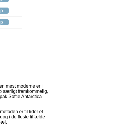
op
op
. Den mest moderne er i
jo særligt fremkommelig,
pak Softie Antarctica
metoden er til tider et
og i de fleste tilfælde
pæl.