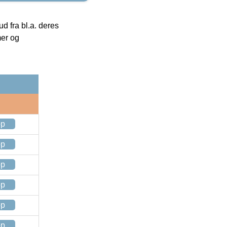
 fra bl.a. deres
mer og
op
op
op
op
op
op