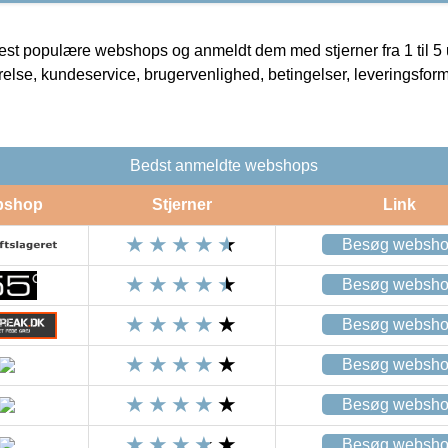
t populære webshops og anmeldt dem med stjerner fra 1 til 5 ud
rrelse, kundeservice, brugervenlighed, betingelser, leveringsfor
Bedst anmeldte webshops
bshop
Stjerner
Link
Besøg websh
Besøg websh
Besøg websh
Besøg websh
Besøg websh
Besøg websh