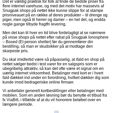
Det er vældig praktisk for folk at finde de bedste priser fra
flere internet varehuse, og med det motiv har massevis af
Snugpak shops på nettet ikke kunne slippe for at stampe
prisniveauet på en række af deres produkter – til drenge og
piger, men også til herrer og damer – en hel del, og endda
nogle gange tilbyde fragtfri levering.
Men det kan til hver en tid blive fordelagtigt at se nærmere
på visse shops på nettet efter rabat på Snugpak Ionosphere
– Boxed (Et person shelter) før du gennemfører din
bestilling, så man er skudsikker på at modtage den
skarpeste pris.
Du skal imidlertid være så påpasselig, at ifald en shop på
nettet sælger bedst i test varer for en salgspris som er
ubegribelig attraktiv, så kan det ofte være et signal om en
uærlig internet virksomhed. Betalinger med kort er i hvert
fald dækket ind under en forordning, hvilket dækker dig som
kunde imod bedrageriske online firmaer.
Vi anbefaler generelt kortbestillinger eller betalinger med
mobilen. Som en anden løsning bør du benytte et tilbud fra
fx ViaBill, i tilfælde af at du vil honorere beløbet over en
længere periode.