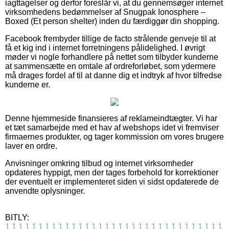
iagttagelser og derfor foreslår vi, at du gennemsøger internet
virksomhedens bedømmelser af Snugpak Ionosphere –
Boxed (Et person shelter) inden du færdiggør din shopping.
Facebook frembyder tillige de facto strålende genveje til at
få et kig ind i internet forretningens pålidelighed. I øvrigt
møder vi nogle forhandlere på nettet som tilbyder kunderne
at sammensætte en omtale af ordreforløbet, som ydermere
må drages fordel af til at danne dig et indtryk af hvor tilfredse
kunderne er.
Denne hjemmeside finansieres af reklameindtægter. Vi har
et tæt samarbejde med et hav af webshops idet vi fremviser
firmaernes produkter, og tager kommission om vores brugere
laver en ordre.
Anvisninger omkring tilbud og internet virksomheder
opdateres hyppigt, men der tages forbehold for korrektioner
der eventuelt er implementeret siden vi sidst opdaterede de
anvendte oplysninger.
BITLY:
1
1
1
1
1
1
1
1
1
1
1
1
1
1
1
1
1
1
1
1
1
1
1
1
1
1
1
1
1
1
1
1
1