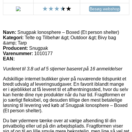
Besøg webshop
Navn:
Snugpak Ionosphere – Boxed (Et person shelter)
Kategori:
Telte og Tilbehør &gt; Outdoor &gt; Bivy bag
&amp; Tarp
Producent:
Snugpak
Varenummer:
1010177
EAN:
Vurderet til
3.8
ud af 5 stjerner baseret på
16
anmeldelser
Adskillige internet butikker giver på nuværende tidspunkt et
bredt udvalg af leveringsudgaver. En favorit iblandt mange
er i øjeblikket at få leveret til et afhentningssted, hvor du selv
kan hente dine nye produkter når du har tid. Fragtformen er
jo særligt fleksibel, og desuden tillige den mest betalelige
løsning til levering ved køb af Snugpak Ionosphere – Boxed
(Et person shelter).
Du bør ydermere tænke over at vælge afsending til din
privatbolig eller ud på din arbejdsplads. Fragtformen viser
sig af og til en lille smule mere bekostelig, men lige så vel ret