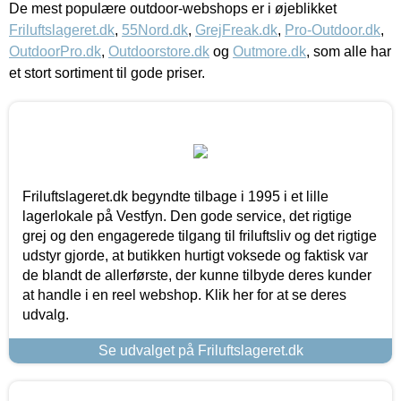
De mest populære outdoor-webshops er i øjeblikket
Friluftslageret.dk
,
55Nord.dk
,
GrejFreak.dk
,
Pro-Outdoor.dk
,
OutdoorPro.dk
,
Outdoorstore.dk
og
Outmore.dk
, som alle har
et stort sortiment til gode priser.
Friluftslageret.dk begyndte tilbage i 1995 i et lille
lagerlokale på Vestfyn. Den gode service, det rigtige
grej og den engagerede tilgang til friluftsliv og det rigtige
udstyr gjorde, at butikken hurtigt voksede og faktisk var
de blandt de allerførste, der kunne tilbyde deres kunder
at handle i en reel webshop. Klik her for at se deres
udvalg.
Se udvalget på Friluftslageret.dk