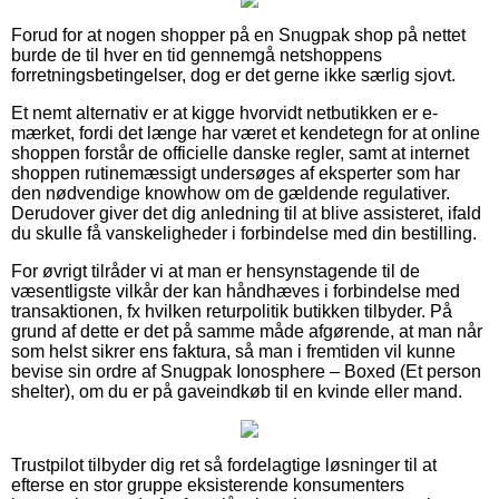
Forud for at nogen shopper på en Snugpak shop på nettet
burde de til hver en tid gennemgå netshoppens
forretningsbetingelser, dog er det gerne ikke særlig sjovt.
Et nemt alternativ er at kigge hvorvidt netbutikken er e-
mærket, fordi det længe har været et kendetegn for at online
shoppen forstår de officielle danske regler, samt at internet
shoppen rutinemæssigt undersøges af eksperter som har
den nødvendige knowhow om de gældende regulativer.
Derudover giver det dig anledning til at blive assisteret, ifald
du skulle få vanskeligheder i forbindelse med din bestilling.
For øvrigt tilråder vi at man er hensynstagende til de
væsentligste vilkår der kan håndhæves i forbindelse med
transaktionen, fx hvilken returpolitik butikken tilbyder. På
grund af dette er det på samme måde afgørende, at man når
som helst sikrer ens faktura, så man i fremtiden vil kunne
bevise sin ordre af Snugpak Ionosphere – Boxed (Et person
shelter), om du er på gaveindkøb til en kvinde eller mand.
Trustpilot tilbyder dig ret så fordelagtige løsninger til at
efterse en stor gruppe eksisterende konsumenters