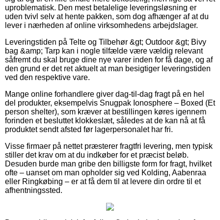
uproblematisk. Den mest betalelige leveringsløsning er
uden tvivl selv at hente pakken, som dog afhænger af at du
lever i nærheden af online virksomhedens arbejdslager.
Leveringstiden på Telte og Tilbehør &gt; Outdoor &gt; Bivy
bag &amp; Tarp kan i nogle tilfælde være vældig relevant
såfremt du skal bruge dine nye varer inden for få dage, og af
den grund er det ret aktuelt at man besigtiger leveringstiden
ved den respektive vare.
Mange online forhandlere giver dag-til-dag fragt på en hel
del produkter, eksempelvis Snugpak Ionosphere – Boxed (Et
person shelter), som kræver at bestillingen køres igennem
forinden et besluttet klokkeslæt, således at de kan nå at få
produktet sendt afsted før lagerpersonalet har fri.
Visse firmaer på nettet præsterer fragtfri levering, men typisk
stiller det krav om at du indkøber for et præcist beløb.
Desuden burde man gribe den billigste form for fragt, hvilket
ofte – uanset om man opholder sig ved Kolding, Aabenraa
eller Ringkøbing – er at få dem til at levere din ordre til et
afhentningssted.