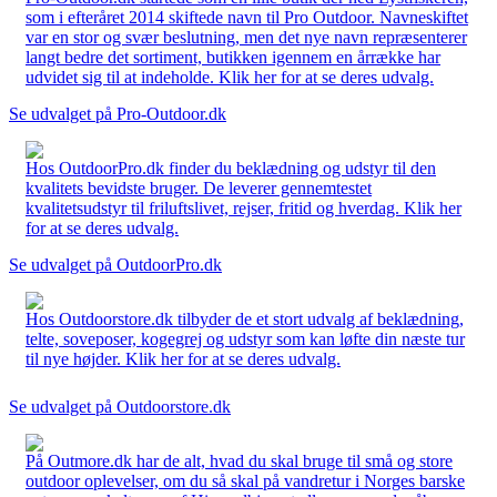
som i efteråret 2014 skiftede navn til Pro Outdoor. Navneskiftet
var en stor og svær beslutning, men det nye navn repræsenterer
langt bedre det sortiment, butikken igennem en årrække har
udvidet sig til at indeholde. Klik her for at se deres udvalg.
Se udvalget på Pro-Outdoor.dk
Hos OutdoorPro.dk finder du beklædning og udstyr til den
kvalitets bevidste bruger. De leverer gennemtestet
kvalitetsudstyr til friluftslivet, rejser, fritid og hverdag. Klik her
for at se deres udvalg.
Se udvalget på OutdoorPro.dk
Hos Outdoorstore.dk tilbyder de et stort udvalg af beklædning,
telte, soveposer, kogegrej og udstyr som kan løfte din næste tur
til nye højder. Klik her for at se deres udvalg.
Se udvalget på Outdoorstore.dk
På Outmore.dk har de alt, hvad du skal bruge til små og store
outdoor oplevelser, om du så skal på vandretur i Norges barske