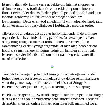
Et nemt alternativ kunne være at tjekke om internet shoppen er
tilsluttet e-mærket, fordi det ofte er en erklæring om at internet
firmaet overholder de opstillede regler, tillige med at e-forhandleren
løbende gennemses af jurister der har megen viden om
lovgivningen. Dette er en god anledning til en hjælpende hånd, ifald
du bliver udsat for vanskeligheder i forbindelse med din ordre.
Tilsvarende anbefales det at du er hensynstagende til de primære
regler der kan have indvirkning på købet, for eksempel hvilken
ombytningsrettighed internet forhandleren kører med. I den
sammenhæng er det i øvrigt afgørende, at man altid beholder ens
faktura, så man senere vil kunne vidne om handlen af Snugpak –
Isolerede støvler (MultiCam), om du er på udkig efter varer til en
mand eller kvinde.
Trustpilot yder egentlig habile løsninger til at betragte en hel del
forhenværende forbrugeres anmeldelser og derfor rekommanderer
vi, at du gennemsøger e-firmaets anmeldelser af Snugpak –
Isolerede støvler (MultiCam) før du færdiggør din shopping.
Facebook bringer dig tilsvarende nogenlunde fremragende løsninger
til at få indblik i online virksomhedens kundetilfredshed. Foruden
det møder vi en del online firmaer som giver folk mulighed for at