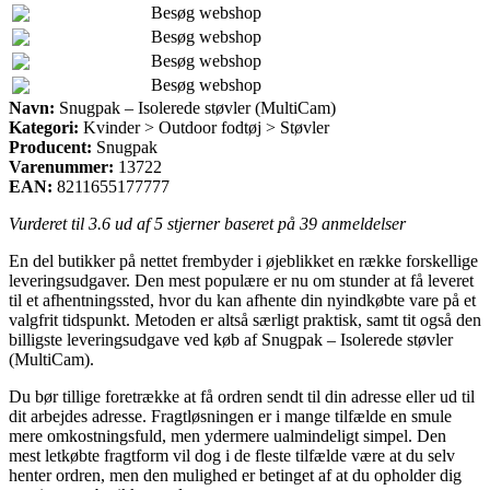
Besøg webshop
Besøg webshop
Besøg webshop
Besøg webshop
Navn:
Snugpak – Isolerede støvler (MultiCam)
Kategori:
Kvinder > Outdoor fodtøj > Støvler
Producent:
Snugpak
Varenummer:
13722
EAN:
8211655177777
Vurderet til
3.6
ud af 5 stjerner baseret på
39
anmeldelser
En del butikker på nettet frembyder i øjeblikket en række forskellige
leveringsudgaver. Den mest populære er nu om stunder at få leveret
til et afhentningssted, hvor du kan afhente din nyindkøbte vare på et
valgfrit tidspunkt. Metoden er altså særligt praktisk, samt tit også den
billigste leveringsudgave ved køb af Snugpak – Isolerede støvler
(MultiCam).
Du bør tillige foretrække at få ordren sendt til din adresse eller ud til
dit arbejdes adresse. Fragtløsningen er i mange tilfælde en smule
mere omkostningsfuld, men ydermere ualmindeligt simpel. Den
mest letkøbte fragtform vil dog i de fleste tilfælde være at du selv
henter ordren, men den mulighed er betinget af at du opholder dig