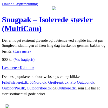
Online Slægtsforskning
Snugpak – Isolerede støvler
(MultiCam)
Der er noget ekstremt givende og trøstende ved at glide ind i et par
Snugfeet i slutningen af ââen lang dag træskende gennem bakker og
bjerge.
(Læs mere)
600
kr.
(Vis fragtpris)
Læs mere »
Køb nu »
De mest populære outdoor-webshops er i øjeblikket
Friluftslageret.dk
,
55Nord.dk
,
GrejFreak.dk
,
Pro-Outdoor.dk
,
OutdoorPro.dk
,
Outdoorstore.dk
og
Outmore.dk
, som alle har et
stort sortiment til gode priser.