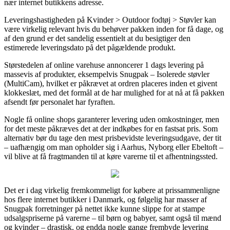
nær internet butikkens adresse.
Leveringshastigheden på Kvinder > Outdoor fodtøj > Støvler kan
være virkelig relevant hvis du behøver pakken inden for få dage, og
af den grund er det sandelig essentielt at du besigtiger den
estimerede leveringsdato på det pågældende produkt.
Størstedelen af online varehuse annoncerer 1 dags levering på
massevis af produkter, eksempelvis Snugpak – Isolerede støvler
(MultiCam), hvilket er påkrævet at ordren placeres inden et givent
klokkeslæt, med det formål at de har mulighed for at nå at få pakken
afsendt før personalet har fyraften.
Nogle få online shops garanterer levering uden omkostninger, men
for det meste påkræves det at der indkøbes for en fastsat pris. Som
alternativ bør du tage den mest prisbevidste leveringsudgave, der tit
– uafhængig om man opholder sig i Aarhus, Nyborg eller Ebeltoft –
vil blive at få fragtmanden til at køre varerne til et afhentningssted.
Det er i dag virkelig fremkommeligt for købere at prissammenligne
hos flere internet butikker i Danmark, og følgelig har masser af
Snugpak forretninger på nettet ikke kunne slippe for at stampe
udsalgspriserne på varerne – til børn og babyer, samt også til mænd
og kvinder – drastisk, og endda nogle gange frembyde levering