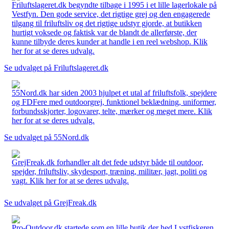
Friluftslageret.dk begyndte tilbage i 1995 i et lille lagerlokale på
Vestfyn. Den gode service, det rigtige grej og den engagerede
tilgang til friluftsliv og det rigtige udstyr gjorde, at butikken
hurtigt voksede og faktisk var de blandt de allerførste, der
kunne tilbyde deres kunder at handle i en reel webshop. Klik
her for at se deres udvalg.
Se udvalget på Friluftslageret.dk
55Nord.dk har siden 2003 hjulpet et utal af friluftsfolk, spejdere
og FDFere med outdoorgrej, funktionel beklædning, uniformer,
forbundsskjorter, logovarer, telte, mærker og meget mere. Klik
her for at se deres udvalg.
Se udvalget på 55Nord.dk
GrejFreak.dk forhandler alt det fede udstyr både til outdoor,
spejder, friluftsliv, skydesport, træning, militær, jagt, politi og
vagt. Klik her for at se deres udvalg.
Se udvalget på GrejFreak.dk
Pro-Outdoor.dk startede som en lille butik der hed Lystfiskeren,