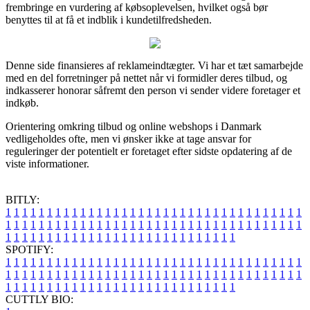
frembringe en vurdering af købsoplevelsen, hvilket også bør
benyttes til at få et indblik i kundetilfredsheden.
Denne side finansieres af reklameindtægter. Vi har et tæt samarbejde
med en del forretninger på nettet når vi formidler deres tilbud, og
indkasserer honorar såfremt den person vi sender videre foretager et
indkøb.
Orientering omkring tilbud og online webshops i Danmark
vedligeholdes ofte, men vi ønsker ikke at tage ansvar for
reguleringer der potentielt er foretaget efter sidste opdatering af de
viste informationer.
BITLY:
1
1
1
1
1
1
1
1
1
1
1
1
1
1
1
1
1
1
1
1
1
1
1
1
1
1
1
1
1
1
1
1
1
1
1
1
1
1
1
1
1
1
1
1
1
1
1
1
1
1
1
1
1
1
1
1
1
1
1
1
1
1
1
1
1
1
1
1
1
1
1
1
1
1
1
1
1
1
1
1
1
1
1
1
1
1
1
1
1
1
1
1
1
1
1
1
1
1
1
1
SPOTIFY:
1
1
1
1
1
1
1
1
1
1
1
1
1
1
1
1
1
1
1
1
1
1
1
1
1
1
1
1
1
1
1
1
1
1
1
1
1
1
1
1
1
1
1
1
1
1
1
1
1
1
1
1
1
1
1
1
1
1
1
1
1
1
1
1
1
1
1
1
1
1
1
1
1
1
1
1
1
1
1
1
1
1
1
1
1
1
1
1
1
1
1
1
1
1
1
1
1
1
1
1
CUTTLY BIO: