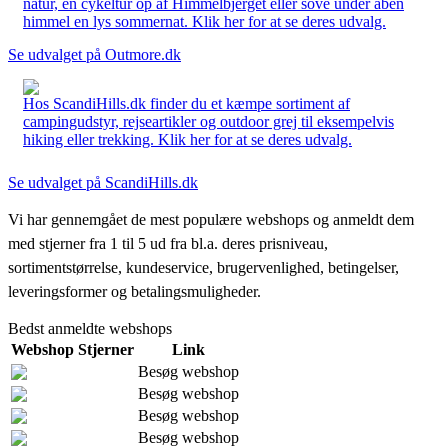
natur, en cykeltur op af Himmelbjerget eller sove under åben
himmel en lys sommernat. Klik her for at se deres udvalg.
Se udvalget på Outmore.dk
Hos ScandiHills.dk finder du et kæmpe sortiment af
campingudstyr, rejseartikler og outdoor grej til eksempelvis
hiking eller trekking. Klik her for at se deres udvalg.
Se udvalget på ScandiHills.dk
Vi har gennemgået de mest populære webshops og anmeldt dem
med stjerner fra 1 til 5 ud fra bl.a. deres prisniveau,
sortimentstørrelse, kundeservice, brugervenlighed, betingelser,
leveringsformer og betalingsmuligheder.
Bedst anmeldte webshops
Webshop
Stjerner
Link
Besøg webshop
Besøg webshop
Besøg webshop
Besøg webshop