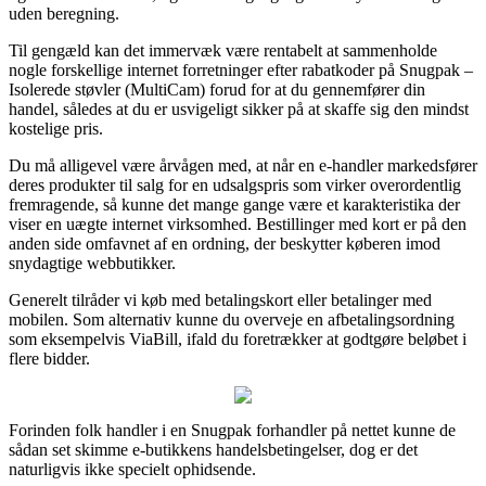
uden beregning.
Til gengæld kan det immervæk være rentabelt at sammenholde
nogle forskellige internet forretninger efter rabatkoder på Snugpak –
Isolerede støvler (MultiCam) forud for at du gennemfører din
handel, således at du er usvigeligt sikker på at skaffe sig den mindst
kostelige pris.
Du må alligevel være årvågen med, at når en e-handler markedsfører
deres produkter til salg for en udsalgspris som virker overordentlig
fremragende, så kunne det mange gange være et karakteristika der
viser en uægte internet virksomhed. Bestillinger med kort er på den
anden side omfavnet af en ordning, der beskytter køberen imod
snydagtige webbutikker.
Generelt tilråder vi køb med betalingskort eller betalinger med
mobilen. Som alternativ kunne du overveje en afbetalingsordning
som eksempelvis ViaBill, ifald du foretrækker at godtgøre beløbet i
flere bidder.
Forinden folk handler i en Snugpak forhandler på nettet kunne de
sådan set skimme e-butikkens handelsbetingelser, dog er det
naturligvis ikke specielt ophidsende.