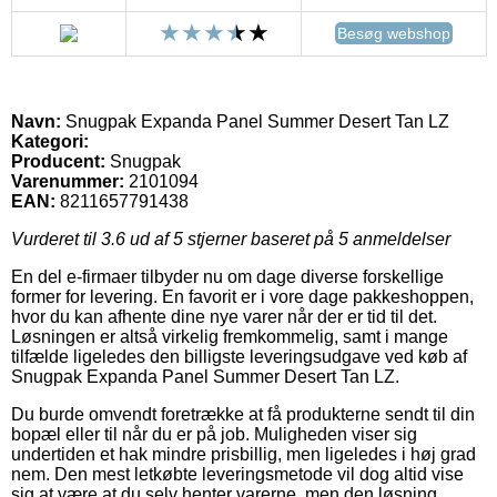
Besøg webshop
Navn:
Snugpak Expanda Panel Summer Desert Tan LZ
Kategori:
Producent:
Snugpak
Varenummer:
2101094
EAN:
8211657791438
Vurderet til
3.6
ud af 5 stjerner baseret på
5
anmeldelser
En del e-firmaer tilbyder nu om dage diverse forskellige
former for levering. En favorit er i vore dage pakkeshoppen,
hvor du kan afhente dine nye varer når der er tid til det.
Løsningen er altså virkelig fremkommelig, samt i mange
tilfælde ligeledes den billigste leveringsudgave ved køb af
Snugpak Expanda Panel Summer Desert Tan LZ.
Du burde omvendt foretrække at få produkterne sendt til din
bopæl eller til når du er på job. Muligheden viser sig
undertiden et hak mindre prisbillig, men ligeledes i høj grad
nem. Den mest letkøbte leveringsmetode vil dog altid vise
sig at være at du selv henter varerne, men den løsning