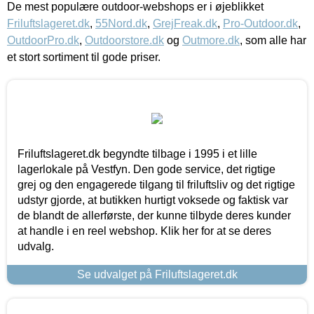
De mest populære outdoor-webshops er i øjeblikket
Friluftslageret.dk
,
55Nord.dk
,
GrejFreak.dk
,
Pro-Outdoor.dk
,
OutdoorPro.dk
,
Outdoorstore.dk
og
Outmore.dk
, som alle har
et stort sortiment til gode priser.
Friluftslageret.dk begyndte tilbage i 1995 i et lille
lagerlokale på Vestfyn. Den gode service, det rigtige
grej og den engagerede tilgang til friluftsliv og det rigtige
udstyr gjorde, at butikken hurtigt voksede og faktisk var
de blandt de allerførste, der kunne tilbyde deres kunder
at handle i en reel webshop. Klik her for at se deres
udvalg.
Se udvalget på Friluftslageret.dk