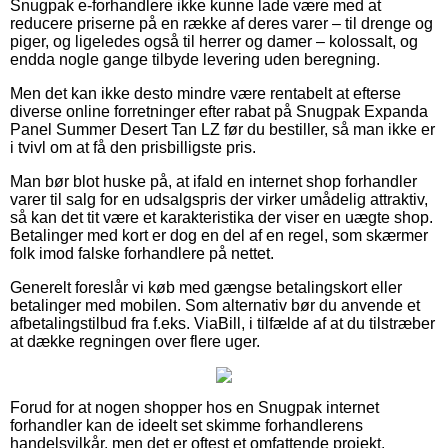
Snugpak e-forhandlere ikke kunne lade være med at
reducere priserne på en række af deres varer – til drenge og
piger, og ligeledes også til herrer og damer – kolossalt, og
endda nogle gange tilbyde levering uden beregning.
Men det kan ikke desto mindre være rentabelt at efterse
diverse online forretninger efter rabat på Snugpak Expanda
Panel Summer Desert Tan LZ før du bestiller, så man ikke er
i tvivl om at få den prisbilligste pris.
Man bør blot huske på, at ifald en internet shop forhandler
varer til salg for en udsalgspris der virker umådelig attraktiv,
så kan det tit være et karakteristika der viser en uægte shop.
Betalinger med kort er dog en del af en regel, som skærmer
folk imod falske forhandlere på nettet.
Generelt foreslår vi køb med gængse betalingskort eller
betalinger med mobilen. Som alternativ bør du anvende et
afbetalingstilbud fra f.eks. ViaBill, i tilfælde af at du tilstræber
at dække regningen over flere uger.
Forud for at nogen shopper hos en Snugpak internet
forhandler kan de ideelt set skimme forhandlerens
handelsvilkår, men det er oftest et omfattende projekt.