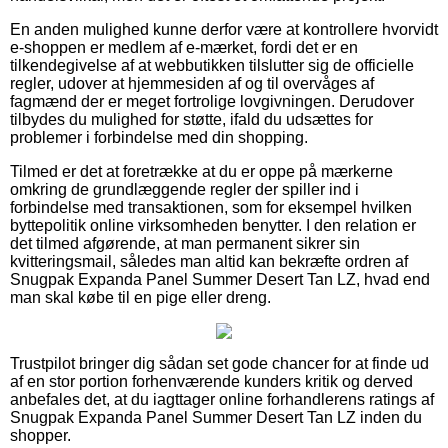
En anden mulighed kunne derfor være at kontrollere hvorvidt
e-shoppen er medlem af e-mærket, fordi det er en
tilkendegivelse af at webbutikken tilslutter sig de officielle
regler, udover at hjemmesiden af og til overvåges af
fagmænd der er meget fortrolige lovgivningen. Derudover
tilbydes du mulighed for støtte, ifald du udsættes for
problemer i forbindelse med din shopping.
Tilmed er det at foretrække at du er oppe på mærkerne
omkring de grundlæggende regler der spiller ind i
forbindelse med transaktionen, som for eksempel hvilken
byttepolitik online virksomheden benytter. I den relation er
det tilmed afgørende, at man permanent sikrer sin
kvitteringsmail, således man altid kan bekræfte ordren af
Snugpak Expanda Panel Summer Desert Tan LZ, hvad end
man skal købe til en pige eller dreng.
Trustpilot bringer dig sådan set gode chancer for at finde ud
af en stor portion forhenværende kunders kritik og derved
anbefales det, at du iagttager online forhandlerens ratings af
Snugpak Expanda Panel Summer Desert Tan LZ inden du
shopper.