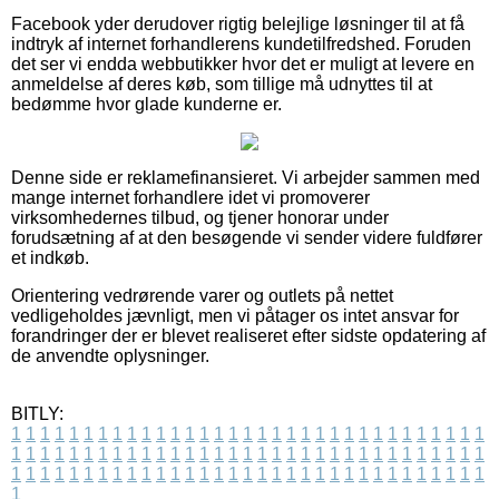
Facebook yder derudover rigtig belejlige løsninger til at få
indtryk af internet forhandlerens kundetilfredshed. Foruden
det ser vi endda webbutikker hvor det er muligt at levere en
anmeldelse af deres køb, som tillige må udnyttes til at
bedømme hvor glade kunderne er.
Denne side er reklamefinansieret. Vi arbejder sammen med
mange internet forhandlere idet vi promoverer
virksomhedernes tilbud, og tjener honorar under
forudsætning af at den besøgende vi sender videre fuldfører
et indkøb.
Orientering vedrørende varer og outlets på nettet
vedligeholdes jævnligt, men vi påtager os intet ansvar for
forandringer der er blevet realiseret efter sidste opdatering af
de anvendte oplysninger.
BITLY:
1
1
1
1
1
1
1
1
1
1
1
1
1
1
1
1
1
1
1
1
1
1
1
1
1
1
1
1
1
1
1
1
1
1
1
1
1
1
1
1
1
1
1
1
1
1
1
1
1
1
1
1
1
1
1
1
1
1
1
1
1
1
1
1
1
1
1
1
1
1
1
1
1
1
1
1
1
1
1
1
1
1
1
1
1
1
1
1
1
1
1
1
1
1
1
1
1
1
1
1