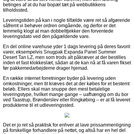
betinges af at du har bopæl tæt på webbutikkens
tilholdssted.
Leveringstiden på kan i nogle tilfælde være ret så afgørende
såfremt vi behøver ordren omgående, og derfor er det
temmelig klogt at man dobbelttjekker den forventede
leveringsdato ved den pågældende vare.
En del online varehuse yder 1 dags levering på deres favorit
varer, eksempelvis Snugpak Expanda Panel Summer
Desert Tan LZ, men som trods alt påkræver at der bestilles
inden et fast klokkeslæt, sådan at de kan nå at få varen fikset
før pakkemedarbejderne drager hjemad.
En række internet forretninger byder på levering uden
omkostninger, men tit kræves det at der købes for et bestemt
beløb. Ellers skal man snuppe den mest betalelige
leveringstype, hvilket mange gange – uafhængig om du bor
ved Taastrup, Brønderslev eller Ringkøbing – er at få leveret
produkterne til et udleveringssted.
Det er jo ret så praktisk for enhver at lave prissammenligning
på forskellige forhandlere på nettet, og altså har en hel del