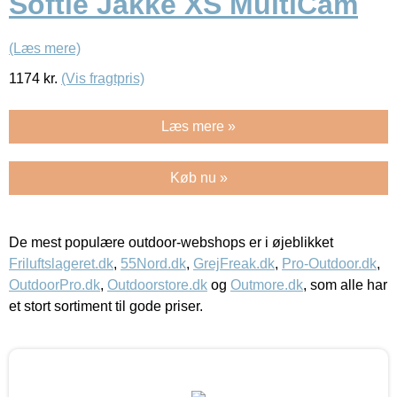
Softie Jakke XS MultiCam
(Læs mere)
1174
kr.
(Vis fragtpris)
Læs mere »
Køb nu »
De mest populære outdoor-webshops er i øjeblikket
Friluftslageret.dk
,
55Nord.dk
,
GrejFreak.dk
,
Pro-Outdoor.dk
,
OutdoorPro.dk
,
Outdoorstore.dk
og
Outmore.dk
, som alle har
et stort sortiment til gode priser.