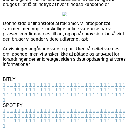
bruges til at få et indtryk af hvor tilfredse kunderne er.
Denne side er finansieret af reklamer. Vi arbejder tæt
sammen med nogle forskellige online varehuse når vi
præsenterer firmaernes tilbud, og opnår provision for så vidt
den bruger vi sender videre udfører et køb.
Anvisninger angående varer og butikker på nettet værnes
om løbende, men vi ønsker ikke at påtage os ansvaret for
forandringer der er foretaget siden sidste opdatering af vores
informationer.
BITLY:
1
1
1
1
1
1
1
1
1
1
1
1
1
1
1
1
1
1
1
1
1
1
1
1
1
1
1
1
1
1
1
1
1
1
1
1
1
1
1
1
1
1
1
1
1
1
1
1
1
1
1
1
1
1
1
1
1
1
1
1
1
1
1
1
1
1
1
1
1
1
1
1
1
1
1
1
1
1
1
1
1
1
1
1
1
1
1
1
1
1
1
1
1
1
1
1
1
1
1
1
SPOTIFY:
1
1
1
1
1
1
1
1
1
1
1
1
1
1
1
1
1
1
1
1
1
1
1
1
1
1
1
1
1
1
1
1
1
1
1
1
1
1
1
1
1
1
1
1
1
1
1
1
1
1
1
1
1
1
1
1
1
1
1
1
1
1
1
1
1
1
1
1
1
1
1
1
1
1
1
1
1
1
1
1
1
1
1
1
1
1
1
1
1
1
1
1
1
1
1
1
1
1
1
1