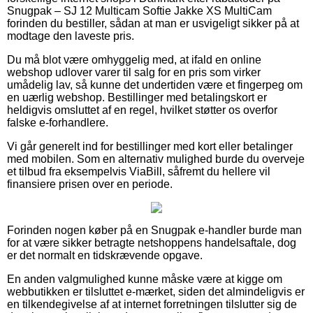
Snugpak – SJ 12 Multicam Softie Jakke XS MultiCam
forinden du bestiller, sådan at man er usvigeligt sikker på at
modtage den laveste pris.
Du må blot være omhyggelig med, at ifald en online
webshop udlover varer til salg for en pris som virker
umådelig lav, så kunne det undertiden være et fingerpeg om
en uærlig webshop. Bestillinger med betalingskort er
heldigvis omsluttet af en regel, hvilket støtter os overfor
falske e-forhandlere.
Vi går generelt ind for bestillinger med kort eller betalinger
med mobilen. Som en alternativ mulighed burde du overveje
et tilbud fra eksempelvis ViaBill, såfremt du hellere vil
finansiere prisen over en periode.
Forinden nogen køber på en Snugpak e-handler burde man
for at være sikker betragte netshoppens handelsaftale, dog
er det normalt en tidskrævende opgave.
En anden valgmulighed kunne måske være at kigge om
webbutikken er tilsluttet e-mærket, siden det almindeligvis er
en tilkendegivelse af at internet forretningen tilslutter sig de