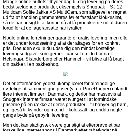
Mange online outlets tilbyder dag-til-dag levering på deres
bedst sælgende produkter, eksempelvis Snugpak – SJ 12
Multicam Softie Jakke XS MultiCam, som alligevel er regnet
ud fra at handlen gemmenføres før et fastslået klokkeslæt,
så de har udsigt til at kunne nå at få produkterne ud af døren
forud for at de lageransatte har fyraften.
Nogle online forretninger garanterer gratis levering, men ofte
er det under forudsætning af at der aftages for en konkret
pris. Desuden skulle du udse dig den mindst kostelige
leveringsudgave, som gerne – uanset om du bor nær
Helsingør, Skanderborg eller Hammel – vil blive at få bragt
din pakke til en pakkeshop.
Det er efterhånden yderst ukompliceret for almindelige
dødelige at sammenligne priser (via fx PriceRunner) i blandt
flere internet firmaer i Danmark, og derfor har massevis af
Snugpak internet firmaer været tvunget til at formindske
priserne på en række af deres produkter – til babyer og børn,
og ligeså til kvinder og mænd – kolossalt, og endda nogle
gange byde på gebyrfri levering.
Men det kan stadigvæk være gunstigt at efterprøve et par
forskellige internet shops i Danmark efter rabatkoder på