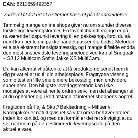
EAN:
8211659492357
Vurderet til
4.2
ud af 5 stjerner baseret på
50
anmeldelser
Temmelig mange online shops giver nu om stunder diverse
forskellige leveringsformer. En favorit iblandt mange er på
nuværende tidspunkt levering til en pakkeshop, fordi du så
nemt kan hente din pakke når det passer dig bedst. Metoden
er altså ekstremt hensigtsmæssig, og i mange tilfælde endda
den mest prisbevidste leveringsmetode ved køb af Snugpak
– SJ 12 Multicam Softie Jakke XS MultiCam.
Du kan alternativt påtænke at få produkterne sendt hjem til
dig privat eller ud til din arbejdsplads. Fragttypen viser sig
som oftest en lille smule mere bekostelig, men endvidere
super nem. Den billigste leveringsmetode kan ikke
modsiges at være at hente ordren selv, men det afhænger af
at du opholder dig i kort afstand af internet shoppens bopæl.
Fragttiden på Tøj & Sko // Beklædning – Militær //
Kampjakker er naturligvis ret så vital om vi behøver ordren
inden for kort tid, og med det formål er det ret så vigtigt at du
ser nærmere på den estimerede leveringsdato på den
aktuelle vare.