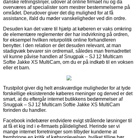
danske retningslinjer, udover at online firmaet nu og da
overværes af specialister som mestrer bestemmelserne på
området. Derudover giver det dig mulighed for at få
assistance, ifald du møder vanskeligheder ved din ordre.
Desuden kan det være til hjælp at køberen er vaks omkring
de elementære reglementer der har indvirkning på ordren,
for eksempel hvilken returpolitik online forhandleren
benytter. I den relation er det desuden relevant, at man
stadigvæk bevarer sin ordremail, således man fremadrettet
vil kunne påvise handlen af Snugpak – SJ 12 Multicam
Softie Jakke XS MultiCam, om du er på indkøb til en voksen
eller et barn.
Trustpilot giver dig helt ønskværdige muligheder for at tyde
forskellige eksisterende køberes meninger og derved er det
smart, at du eftergår internet butikkens bedømmelser af
Snugpak – SJ 12 Multicam Softie Jakke XS MultiCam
forinden du handler.
Facebook indebærer endvidere evigt strålende løsninger til
at få et kig ind i e-firmaets pålidelighed. Herinde ser vi
mange internet forretninger som tilbyder kunderne at
frembringe en kritik af købsoplevelsen, hvilket tillige bør