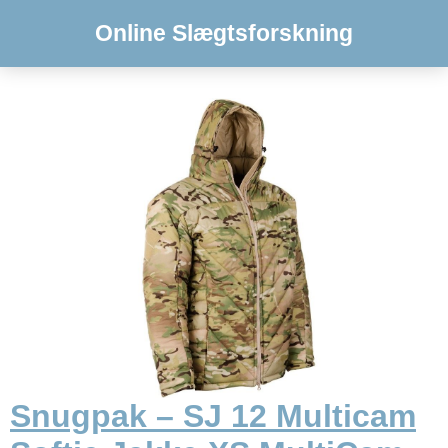
Online Slægtsforskning
Snugpak – SJ 12 Multicam