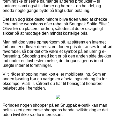
formindske priserne på mange af deres produkter – til
juniorer, samt også til damer og herrer – en hel del, og
endda nogle gange byde på fragt uden betaling.
Det kan dog ikke desto mindre blive tiden værd at checke
flere online webshops efter rabat på Snugpak Softie Elite 1
Olive før du placerer ordren, således at du er usvigeligt
sikker på at modtage den mindst kostelige pris.
Man må dog være opmærksom på, at såfremt en internet
forhandler udlover deres varer for en pris der anses for uhørt
favorabel, så bør det ofte være et symbol på en uærlig e-
forretning. Shopping med kort er på den anden side dækket
ind under en lovbestemmelse, der begunstiger os imod
uægte internet forretninger.
Vi tilråder shopping med kort eller mobilbetaling. Som en
anden løsning bør du vælge en afbetalingsordning fra for
eksempel ViaBill, såfremt du har til hensigt at honorere
beløbet ude i fremtiden.
Forinden nogen shopper på en Snugpak e-butik kan man
helt sikkert gennemse shoppens handelsvilkår, dog er det
uden tvivl ikke særlig interessant.