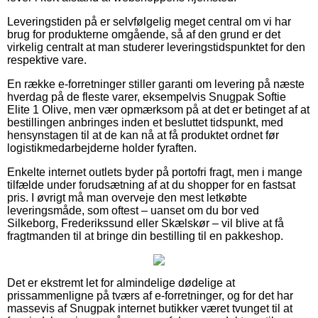
Leveringstiden på er selvfølgelig meget central om vi har
brug for produkterne omgående, så af den grund er det
virkelig centralt at man studerer leveringstidspunktet for den
respektive vare.
En række e-forretninger stiller garanti om levering på næste
hverdag på de fleste varer, eksempelvis Snugpak Softie
Elite 1 Olive, men vær opmærksom på at det er betinget af at
bestillingen anbringes inden et besluttet tidspunkt, med
hensynstagen til at de kan nå at få produktet ordnet før
logistikmedarbejderne holder fyraften.
Enkelte internet outlets byder på portofri fragt, men i mange
tilfælde under forudsætning af at du shopper for en fastsat
pris. I øvrigt må man overveje den mest letkøbte
leveringsmåde, som oftest – uanset om du bor ved
Silkeborg, Frederikssund eller Skælskør – vil blive at få
fragtmanden til at bringe din bestilling til en pakkeshop.
Det er ekstremt let for almindelige dødelige at
prissammenligne på tværs af e-forretninger, og for det har
massevis af Snugpak internet butikker været tvunget til at