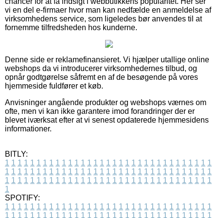
chancer for at få indsigt i webbutikkens popularitet. Her ser
vi en del e-firmaer hvor man kan nedfælde en anmeldelse af
virksomhedens service, som ligeledes bør anvendes til at
fornemme tilfredsheden hos kunderne.
Denne side er reklamefinansieret. Vi hjælper utallige online
webshops da vi introducerer virksomhedernes tilbud, og
opnår godtgørelse såfremt en af de besøgende på vores
hjemmeside fuldfører et køb.
Anvisninger angående produkter og webshops værnes om
ofte, men vi kan ikke garantere imod forandringer der er
blevet iværksat efter at vi senest opdaterede hjemmesidens
informationer.
BITLY:
1
1
1
1
1
1
1
1
1
1
1
1
1
1
1
1
1
1
1
1
1
1
1
1
1
1
1
1
1
1
1
1
1
1
1
1
1
1
1
1
1
1
1
1
1
1
1
1
1
1
1
1
1
1
1
1
1
1
1
1
1
1
1
1
1
1
1
1
1
1
1
1
1
1
1
1
1
1
1
1
1
1
1
1
1
1
1
1
1
1
1
1
1
1
1
1
1
1
1
1
SPOTIFY:
1
1
1
1
1
1
1
1
1
1
1
1
1
1
1
1
1
1
1
1
1
1
1
1
1
1
1
1
1
1
1
1
1
1
1
1
1
1
1
1
1
1
1
1
1
1
1
1
1
1
1
1
1
1
1
1
1
1
1
1
1
1
1
1
1
1