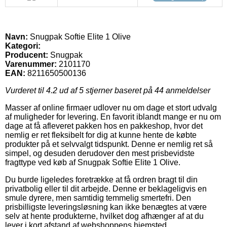
Navn:
Snugpak Softie Elite 1 Olive
Kategori:
Producent:
Snugpak
Varenummer:
2101170
EAN:
8211650500136
Vurderet til
4.2
ud af 5 stjerner baseret på
44
anmeldelser
Masser af online firmaer udlover nu om dage et stort udvalg
af muligheder for levering. En favorit iblandt mange er nu om
dage at få afleveret pakken hos en pakkeshop, hvor det
nemlig er ret fleksibelt for dig at kunne hente de købte
produkter på et selvvalgt tidspunkt. Denne er nemlig ret så
simpel, og desuden derudover den mest prisbevidste
fragttype ved køb af Snugpak Softie Elite 1 Olive.
Du burde ligeledes foretrække at få ordren bragt til din
privatbolig eller til dit arbejde. Denne er beklageligvis en
smule dyrere, men samtidig temmelig smertefri. Den
prisbilligste leveringsløsning kan ikke benægtes at være
selv at hente produkterne, hvilket dog afhænger af at du
lever i kort afstand af webshoppens hjemsted.