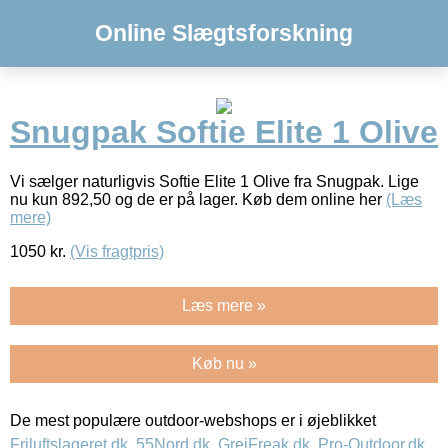
Online Slægtsforskning
Snugpak Softie Elite 1 Olive
Vi sælger naturligvis Softie Elite 1 Olive fra Snugpak. Lige
nu kun 892,50 og de er på lager. Køb dem online her
(Læs
mere)
1050
kr.
(Vis fragtpris)
Læs mere »
Køb nu »
De mest populære outdoor-webshops er i øjeblikket
Friluftslageret.dk
,
55Nord.dk
,
GrejFreak.dk
,
Pro-Outdoor.dk
,