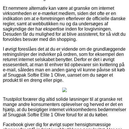
Et nemmere alternativ kan være at granske om internet
virksomheden er e-mærket medlem, siden det ofte er en
indikation om at e-forretningen efterlever de officielle danske
regler, samt at webbutikken nu og da undersøges af
sagkyndige der har ekspertise inden for lovgivningen.
Desuden får du mulighed for at blive assisteret, for så vidt du
forvoldes besvær med din shopping.
I øvrigt foreslåes det at du er vidende om de grundlæggende
retningslinjer der indvirker på ordren, som for eksempel den
returret internet selskabet benytter. Derfor er det i øvrigt
essesentielt, at man til enhver tid opbevarer sin kvittering på
e-mail, således man en anden gang vil kunne påvise sit køb
af Snugpak Softie Elite 1 Olive, uanset om du søger et
produkt til en dreng eller pige.
Trustpilot forærer dig altid solide løsninger til at granske ret
mange andre konsumenters oplevelser og herved er det en
hjælp, at du besigtiger internet virksomhedens bedømmelser
af Snugpak Softie Elite 1 Olive forud for at du køber.
Facebook giver dig for øvrigt super hensigtsmæssige