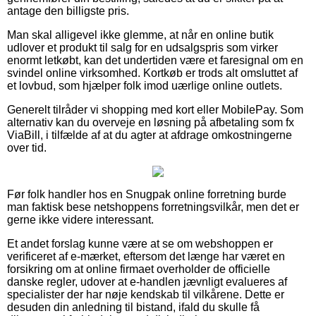
antage den billigste pris.
Man skal alligevel ikke glemme, at når en online butik
udlover et produkt til salg for en udsalgspris som virker
enormt letkøbt, kan det undertiden være et faresignal om en
svindel online virksomhed. Kortkøb er trods alt omsluttet af
et lovbud, som hjælper folk imod uærlige online outlets.
Generelt tilråder vi shopping med kort eller MobilePay. Som
alternativ kan du overveje en løsning på afbetaling som fx
ViaBill, i tilfælde af at du agter at afdrage omkostningerne
over tid.
Før folk handler hos en Snugpak online forretning burde
man faktisk bese netshoppens forretningsvilkår, men det er
gerne ikke videre interessant.
Et andet forslag kunne være at se om webshoppen er
verificeret af e-mærket, eftersom det længe har været en
forsikring om at online firmaet overholder de officielle
danske regler, udover at e-handlen jævnligt evalueres af
specialister der har nøje kendskab til vilkårene. Dette er
desuden din anledning til bistand, ifald du skulle få