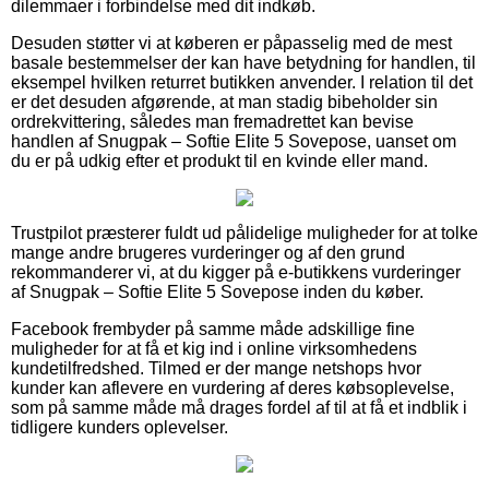
dilemmaer i forbindelse med dit indkøb.
Desuden støtter vi at køberen er påpasselig med de mest
basale bestemmelser der kan have betydning for handlen, til
eksempel hvilken returret butikken anvender. I relation til det
er det desuden afgørende, at man stadig bibeholder sin
ordrekvittering, således man fremadrettet kan bevise
handlen af Snugpak – Softie Elite 5 Sovepose, uanset om
du er på udkig efter et produkt til en kvinde eller mand.
Trustpilot præsterer fuldt ud pålidelige muligheder for at tolke
mange andre brugeres vurderinger og af den grund
rekommanderer vi, at du kigger på e-butikkens vurderinger
af Snugpak – Softie Elite 5 Sovepose inden du køber.
Facebook frembyder på samme måde adskillige fine
muligheder for at få et kig ind i online virksomhedens
kundetilfredshed. Tilmed er der mange netshops hvor
kunder kan aflevere en vurdering af deres købsoplevelse,
som på samme måde må drages fordel af til at få et indblik i
tidligere kunders oplevelser.