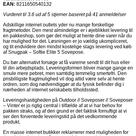
EAN:
8211650540132
Vurderet til
3.6
ud af 5 stjerner baseret på
41
anmeldelser
Adskillige internet outlets yder nu mange forskellige
fragtmetoder. Den mest almindelige er i øjeblikket levering til
en pakkeshop, som gør det muligt at hente dine varer når du
har mulighed for det. Løsningen er jo vældig ukompliceret,
og tit endvidere den mindst kostelige slags levering ved køb
af Snugpak – Softie Elite 5 Sovepose.
Du bør alternativt forsøge at få varerne sendt til dit hus eller
til din arbejdsplads. Leveringsformen bliver mange gange en
smule mere pebret, men samtidig temmelig smertefri. Den
prisbilligste fragtmulighed vil dog altid være selv at hente
ordren, som dog nødvendiggør at du fysisk befinder dig i
nærheden af internet selskabets tilholdssted.
Leveringshastigheden på Outdoor // Soveposer // Soveposer
– Vinter er jo rigtig central i tilfælde af at vi har behov for
pakken straks, og af den grund er det faktisk fornuftigt at vi
ser den forventede leveringstid på det vedkommende
produkt.
En masse internet butikker reklamerer med muligheden for