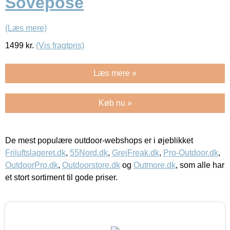
Sovepose
(Læs mere)
1499
kr.
(Vis fragtpris)
Læs mere »
Køb nu »
De mest populære outdoor-webshops er i øjeblikket
Friluftslageret.dk
,
55Nord.dk
,
GrejFreak.dk
,
Pro-Outdoor.dk
,
OutdoorPro.dk
,
Outdoorstore.dk
og
Outmore.dk
, som alle har
et stort sortiment til gode priser.