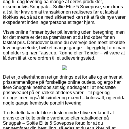
dag-til-dag levering på mange af deres produkter,
eksempelvis Snugpak – Softie Elite 5 Sovepose, som trods
alt stiller krav om at transaktionen realiseres før et fastsat
klokkeslæt, så at de med sikkerhed kan nå at få de nye varer
ekspederet inden lagerpersonalet tager hjem.
Visse online firmaer byder på levering uden beregning, men
for det meste er det så præmissen at du indkøber for en
fastsat pris. Derudover kunne du overveje den mest letkøbte
leveringsmetode, hvilket mange gange – ligegyldigt om man
opholder sig nær Taastrup, Rønne eller Tønder – vil være at
få dem til at køre ordren til et udleveringssted.
Det er jo efterhånden ret gnidningsløst for alle og enhver at
prissammenligne på forskellige online outlets, og ergo har
flere Snugpak netshops set sig nødsaget til at nedsætte
prisniveauet på en række af deres varer – til piger og
drenge, men også til kvinder og mænd – kolossalt, og endda
nogle gange frembyde portofri levering.
Trods dette kan det ikke desto mindre blive rentabelt at
granske enkelte online varehuse efter rabatkoder på
Snugpak – Softie Elite 5 Sovepose forud for at du
gennemfører din bestilling, således at du er sikker på at