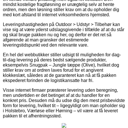
mindst kostelige fragtløsning er unægtelig selv at hente
ordren, men den løsning stiller krav om at du opholder dig
med kort afstand til internet virksomhedens hjemsted.
Leveringshastigheden på Outdoor > Udstyr > Tilbehør kan
vise sig at være yderst udslagsgivende i tilfælde af at du står
og skal bruge pakken nu og her, og derfor er det ret så
afgørende at man gransker det estimerede
leveringstidspunkt ved den relevante vare.
En hel del webbutikker stiller udsigt til muligheden for dag-
til-dag levering på deres bedst sælgende produkter,
eksempelvis Snugpak – Jungle tæppe (Olive), hvilket dog
stiller krav om at ordren laves forud for et angivent
klokkeslæt, således at de garanteret kan nå at få pakken
ekspederet forinden de logistikansatte har fri.
Visse internet firmaer præsterer levering uden beregning,
men undertiden er det betinget af at du handler for en
konkret pris. Desuden må du udse dig den mest prisbevidste
form for levering, hvilket tit – ligegyldigt om man opholder sig
i Holstebro, Værløse eller Hørning – vil være at få leveret
pakken til et afhentningssted.