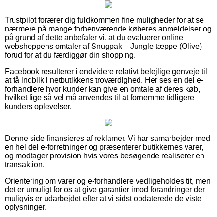
Trustpilot forærer dig fuldkommen fine muligheder for at se
nærmere på mange forhenværende køberes anmeldelser og
på grund af dette anbefaler vi, at du evaluerer online
webshoppens omtaler af Snugpak – Jungle tæppe (Olive)
forud for at du færdiggør din shopping.
Facebook resulterer i endvidere relativt belejlige genveje til
at få indblik i netbutikkens troværdighed. Her ses en del e-
forhandlere hvor kunder kan give en omtale af deres køb,
hvilket lige så vel må anvendes til at fornemme tidligere
kunders oplevelser.
Denne side finansieres af reklamer. Vi har samarbejder med
en hel del e-forretninger og præsenterer butikkernes varer,
og modtager provision hvis vores besøgende realiserer en
transaktion.
Orientering om varer og e-forhandlere vedligeholdes tit, men
det er umuligt for os at give garantier imod forandringer der
muligvis er udarbejdet efter at vi sidst opdaterede de viste
oplysninger.