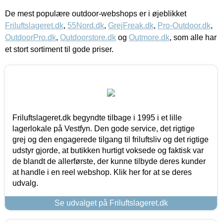
De mest populære outdoor-webshops er i øjeblikket
Friluftslageret.dk
,
55Nord.dk
,
GrejFreak.dk
,
Pro-Outdoor.dk
,
OutdoorPro.dk
,
Outdoorstore.dk
og
Outmore.dk
, som alle har
et stort sortiment til gode priser.
Friluftslageret.dk begyndte tilbage i 1995 i et lille
lagerlokale på Vestfyn. Den gode service, det rigtige
grej og den engagerede tilgang til friluftsliv og det rigtige
udstyr gjorde, at butikken hurtigt voksede og faktisk var
de blandt de allerførste, der kunne tilbyde deres kunder
at handle i en reel webshop. Klik her for at se deres
udvalg.
Se udvalget på Friluftslageret.dk