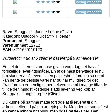
Besøg webshop
Besøg webshop
Navn:
Snugpak – Jungle tæppe (Olive)
Kategori:
Outdoor > Udstyr > Tilbehør
Producent:
Snugpak
Varenummer:
12712
EAN:
8211650110120
Vurderet til
4
ud af 5 stjerner baseret på
8
anmeldelser
En hel del internet varehuse giver i vore dage et hav af
forskellige leveringsmåder. En af de mest benyttede er nu
om stunder at få leveret til en pakkeshop, fordi du så nemt
kan hente de bestilte varer når du har mulighed for det.
Fragtformen er nemlig super bekvem, samt i mange tilfælde
tillige den mindst kostelige slags levering ved køb af
Snugpak – Jungle tæppe (Olive).
Du kunne på samme måde forsøge at få leveret til din
adresse eller ud på din arbejdsplads. Metoden er som oftest
en kende mindre prisbillig, men også ret fleksibel. Den