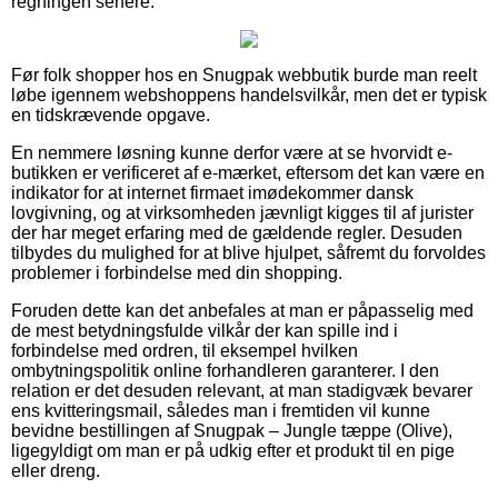
regningen senere.
Før folk shopper hos en Snugpak webbutik burde man reelt
løbe igennem webshoppens handelsvilkår, men det er typisk
en tidskrævende opgave.
En nemmere løsning kunne derfor være at se hvorvidt e-
butikken er verificeret af e-mærket, eftersom det kan være en
indikator for at internet firmaet imødekommer dansk
lovgivning, og at virksomheden jævnligt kigges til af jurister
der har meget erfaring med de gældende regler. Desuden
tilbydes du mulighed for at blive hjulpet, såfremt du forvoldes
problemer i forbindelse med din shopping.
Foruden dette kan det anbefales at man er påpasselig med
de mest betydningsfulde vilkår der kan spille ind i
forbindelse med ordren, til eksempel hvilken
ombytningspolitik online forhandleren garanterer. I den
relation er det desuden relevant, at man stadigvæk bevarer
ens kvitteringsmail, således man i fremtiden vil kunne
bevidne bestillingen af Snugpak – Jungle tæppe (Olive),
ligegyldigt om man er på udkig efter et produkt til en pige
eller dreng.