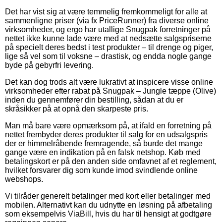
Det har vist sig at være temmelig fremkommeligt for alle at
sammenligne priser (via fx PriceRunner) fra diverse online
virksomheder, og ergo har utallige Snugpak forretninger på
nettet ikke kunne lade være med at nedsætte salgspriserne
på specielt deres bedst i test produkter – til drenge og piger,
lige så vel som til voksne – drastisk, og endda nogle gange
byde på gebyrfri levering.
Det kan dog trods alt være lukrativt at inspicere visse online
virksomheder efter rabat på Snugpak – Jungle tæppe (Olive)
inden du gennemfører din bestilling, sådan at du er
skråsikker på at opnå den skarpeste pris.
Man må bare være opmærksom på, at ifald en forretning på
nettet frembyder deres produkter til salg for en udsalgspris
der er himmelråbende fremragende, så burde det mange
gange være en indikation på en falsk netshop. Køb med
betalingskort er på den anden side omfavnet af et reglement,
hvilket forsvarer dig som kunde imod svindlende online
webshops.
Vi tilråder generelt betalinger med kort eller betalinger med
mobilen. Alternativt kan du udnytte en løsning på afbetaling
som eksempelvis ViaBill, hvis du har til hensigt at godtgøre