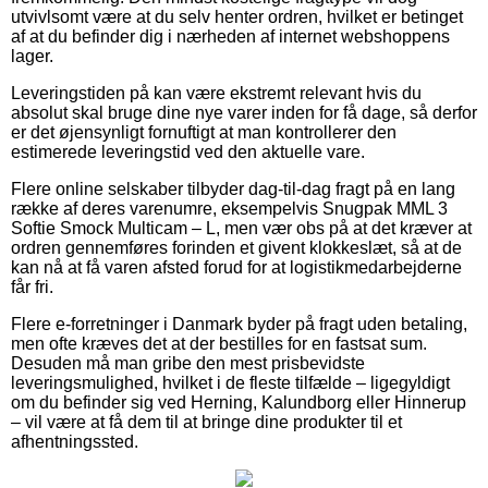
utvivlsomt være at du selv henter ordren, hvilket er betinget
af at du befinder dig i nærheden af internet webshoppens
lager.
Leveringstiden på kan være ekstremt relevant hvis du
absolut skal bruge dine nye varer inden for få dage, så derfor
er det øjensynligt fornuftigt at man kontrollerer den
estimerede leveringstid ved den aktuelle vare.
Flere online selskaber tilbyder dag-til-dag fragt på en lang
række af deres varenumre, eksempelvis Snugpak MML 3
Softie Smock Multicam – L, men vær obs på at det kræver at
ordren gennemføres forinden et givent klokkeslæt, så at de
kan nå at få varen afsted forud for at logistikmedarbejderne
får fri.
Flere e-forretninger i Danmark byder på fragt uden betaling,
men ofte kræves det at der bestilles for en fastsat sum.
Desuden må man gribe den mest prisbevidste
leveringsmulighed, hvilket i de fleste tilfælde – ligegyldigt
om du befinder sig ved Herning, Kalundborg eller Hinnerup
– vil være at få dem til at bringe dine produkter til et
afhentningssted.