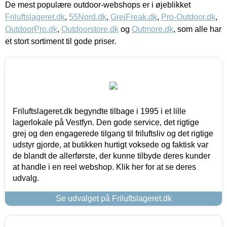
De mest populære outdoor-webshops er i øjeblikket
Friluftslageret.dk
,
55Nord.dk
,
GrejFreak.dk
,
Pro-Outdoor.dk
,
OutdoorPro.dk
,
Outdoorstore.dk
og
Outmore.dk
, som alle har
et stort sortiment til gode priser.
Friluftslageret.dk begyndte tilbage i 1995 i et lille
lagerlokale på Vestfyn. Den gode service, det rigtige
grej og den engagerede tilgang til friluftsliv og det rigtige
udstyr gjorde, at butikken hurtigt voksede og faktisk var
de blandt de allerførste, der kunne tilbyde deres kunder
at handle i en reel webshop. Klik her for at se deres
udvalg.
Se udvalget på Friluftslageret.dk