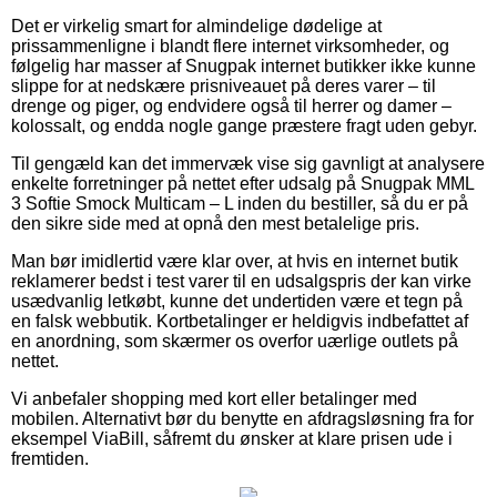
Det er virkelig smart for almindelige dødelige at
prissammenligne i blandt flere internet virksomheder, og
følgelig har masser af Snugpak internet butikker ikke kunne
slippe for at nedskære prisniveauet på deres varer – til
drenge og piger, og endvidere også til herrer og damer –
kolossalt, og endda nogle gange præstere fragt uden gebyr.
Til gengæld kan det immervæk vise sig gavnligt at analysere
enkelte forretninger på nettet efter udsalg på Snugpak MML
3 Softie Smock Multicam – L inden du bestiller, så du er på
den sikre side med at opnå den mest betalelige pris.
Man bør imidlertid være klar over, at hvis en internet butik
reklamerer bedst i test varer til en udsalgspris der kan virke
usædvanlig letkøbt, kunne det undertiden være et tegn på
en falsk webbutik. Kortbetalinger er heldigvis indbefattet af
en anordning, som skærmer os overfor uærlige outlets på
nettet.
Vi anbefaler shopping med kort eller betalinger med
mobilen. Alternativt bør du benytte en afdragsløsning fra for
eksempel ViaBill, såfremt du ønsker at klare prisen ude i
fremtiden.