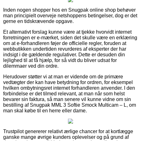
Inden nogen shopper hos en Snugpak online shop behøver
man principielt overveje netshoppens betingelser, dog er det
gerne en tidskrævende opgave.
Et alternativt forslag kunne være at tjekke hvorvidt internet
forretningen er e-mærket, siden det skulle være en erklæring
om at e-forhandleren føjer de officielle regler, foruden at
webbutikken undertiden revurderes af eksperter der har
indsigt i de gældende regulativer. Dette er desuden din
lejlighed til at få hjælp, for så vidt du bliver udsat for
dilemmaer ved din ordre.
Herudover støtter vi at man er vidende om de primære
vedtægter der kan have betydning for ordren, for eksempel
hvilken ombytningsret internet forhandleren anvender. I den
forbindelse er det tilmed relevant, at man når som helst
bevarer sin faktura, så man senere vil kunne vidne om sin
bestilling af Snugpak MML 3 Softie Smock Multicam – L, om
man skal købe til en herre eller dame.
Trustpilot genererer relativt ærlige chancer for at kortlægge
ganske mange øvrige kunders oplevelser og på grund af