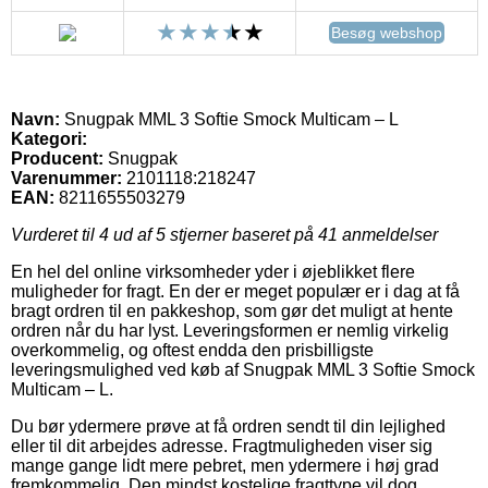
Besøg webshop
Navn:
Snugpak MML 3 Softie Smock Multicam – L
Kategori:
Producent:
Snugpak
Varenummer:
2101118:218247
EAN:
8211655503279
Vurderet til
4
ud af 5 stjerner baseret på
41
anmeldelser
En hel del online virksomheder yder i øjeblikket flere
muligheder for fragt. En der er meget populær er i dag at få
bragt ordren til en pakkeshop, som gør det muligt at hente
ordren når du har lyst. Leveringsformen er nemlig virkelig
overkommelig, og oftest endda den prisbilligste
leveringsmulighed ved køb af Snugpak MML 3 Softie Smock
Multicam – L.
Du bør ydermere prøve at få ordren sendt til din lejlighed
eller til dit arbejdes adresse. Fragtmuligheden viser sig
mange gange lidt mere pebret, men ydermere i høj grad
fremkommelig. Den mindst kostelige fragttype vil dog