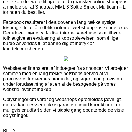
dette kan det være til hjælp, at du gransker online shoppens
anmeldelser af Snugpak MML 3 Softie Smock Multicam – L
forinden du bestiller.
Facebook resulterer i derudover en lang række nyttige
løsninger til at få indblik i internet webshoppens kundefokus.
Derudover møder vi faktisk internet varehuse som tilbyder
folk at give en evaluering af købsoplevelsen, som tillige
burde anvendes til at danne dig et indtryk af
kundetilfredsheden.
Websitet er finansieret af indtægter fra annoncer. Vi arbejder
sammen med en lang række netshops derved at vi
promoverer firmaernes produkter, og tager imod provision
under forudsætning af at en af de besøgende på vores
website laver et indkøb.
Oplysninger om varer og webshops opretholdes jævnligt,
men vi kan desværre ikke garantere imod korrektioner der
muligvis er udført siden vi sidste gang opdaterede de viste
oplysninger.
BITLY: