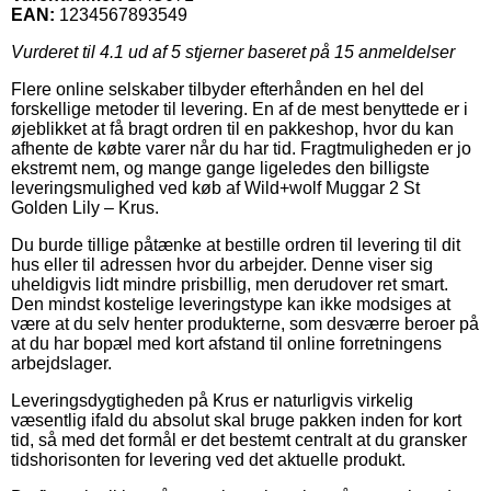
EAN:
1234567893549
Vurderet til
4.1
ud af 5 stjerner baseret på
15
anmeldelser
Flere online selskaber tilbyder efterhånden en hel del
forskellige metoder til levering. En af de mest benyttede er i
øjeblikket at få bragt ordren til en pakkeshop, hvor du kan
afhente de købte varer når du har tid. Fragtmuligheden er jo
ekstremt nem, og mange gange ligeledes den billigste
leveringsmulighed ved køb af Wild+wolf Muggar 2 St
Golden Lily – Krus.
Du burde tillige påtænke at bestille ordren til levering til dit
hus eller til adressen hvor du arbejder. Denne viser sig
uheldigvis lidt mindre prisbillig, men derudover ret smart.
Den mindst kostelige leveringstype kan ikke modsiges at
være at du selv henter produkterne, som desværre beroer på
at du har bopæl med kort afstand til online forretningens
arbejdslager.
Leveringsdygtigheden på Krus er naturligvis virkelig
væsentlig ifald du absolut skal bruge pakken inden for kort
tid, så med det formål er det bestemt centralt at du gransker
tidshorisonten for levering ved det aktuelle produkt.