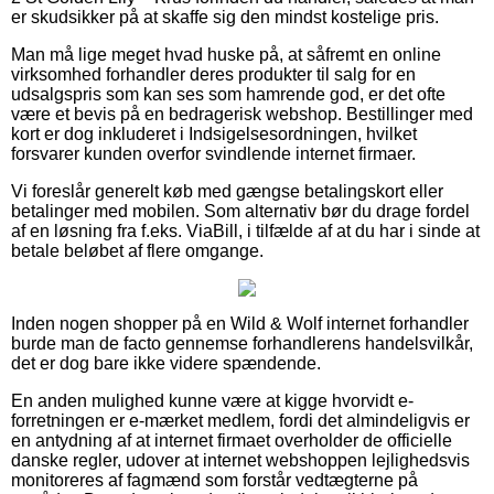
er skudsikker på at skaffe sig den mindst kostelige pris.
Man må lige meget hvad huske på, at såfremt en online
virksomhed forhandler deres produkter til salg for en
udsalgspris som kan ses som hamrende god, er det ofte
være et bevis på en bedragerisk webshop. Bestillinger med
kort er dog inkluderet i Indsigelsesordningen, hvilket
forsvarer kunden overfor svindlende internet firmaer.
Vi foreslår generelt køb med gængse betalingskort eller
betalinger med mobilen. Som alternativ bør du drage fordel
af en løsning fra f.eks. ViaBill, i tilfælde af at du har i sinde at
betale beløbet af flere omgange.
Inden nogen shopper på en Wild & Wolf internet forhandler
burde man de facto gennemse forhandlerens handelsvilkår,
det er dog bare ikke videre spændende.
En anden mulighed kunne være at kigge hvorvidt e-
forretningen er e-mærket medlem, fordi det almindeligvis er
en antydning af at internet firmaet overholder de officielle
danske regler, udover at internet webshoppen lejlighedsvis
monitoreres af fagmænd som forstår vedtægterne på