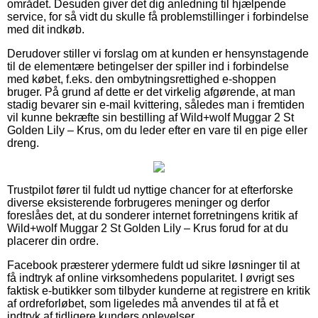
området. Desuden giver det dig anledning til hjælpende
service, for så vidt du skulle få problemstillinger i forbindelse
med dit indkøb.
Derudover stiller vi forslag om at kunden er hensynstagende
til de elementære betingelser der spiller ind i forbindelse
med købet, f.eks. den ombytningsrettighed e-shoppen
bruger. På grund af dette er det virkelig afgørende, at man
stadig bevarer sin e-mail kvittering, således man i fremtiden
vil kunne bekræfte sin bestilling af Wild+wolf Muggar 2 St
Golden Lily – Krus, om du leder efter en vare til en pige eller
dreng.
Trustpilot fører til fuldt ud nyttige chancer for at efterforske
diverse eksisterende forbrugeres meninger og derfor
foreslåes det, at du sonderer internet forretningens kritik af
Wild+wolf Muggar 2 St Golden Lily – Krus forud for at du
placerer din ordre.
Facebook præsterer ydermere fuldt ud sikre løsninger til at
få indtryk af online virksomhedens popularitet. I øvrigt ses
faktisk e-butikker som tilbyder kunderne at registrere en kritik
af ordreforløbet, som ligeledes må anvendes til at få et
indtryk af tidligere kunders oplevelser.