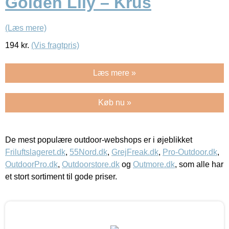
Golden Lily – Krus
(Læs mere)
194
kr.
(Vis fragtpris)
Læs mere »
Køb nu »
De mest populære outdoor-webshops er i øjeblikket
Friluftslageret.dk
,
55Nord.dk
,
GrejFreak.dk
,
Pro-Outdoor.dk
,
OutdoorPro.dk
,
Outdoorstore.dk
og
Outmore.dk
, som alle har
et stort sortiment til gode priser.