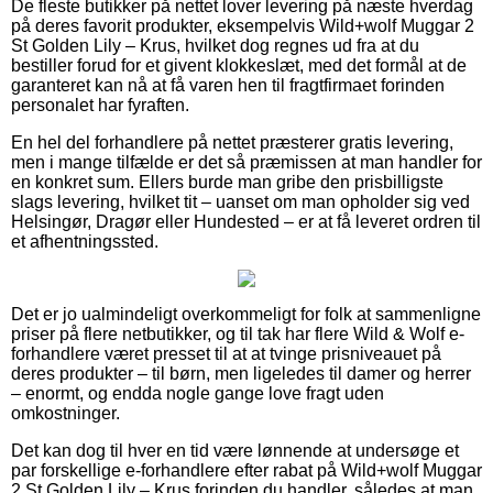
De fleste butikker på nettet lover levering på næste hverdag
på deres favorit produkter, eksempelvis Wild+wolf Muggar 2
St Golden Lily – Krus, hvilket dog regnes ud fra at du
bestiller forud for et givent klokkeslæt, med det formål at de
garanteret kan nå at få varen hen til fragtfirmaet forinden
personalet har fyraften.
En hel del forhandlere på nettet præsterer gratis levering,
men i mange tilfælde er det så præmissen at man handler for
en konkret sum. Ellers burde man gribe den prisbilligste
slags levering, hvilket tit – uanset om man opholder sig ved
Helsingør, Dragør eller Hundested – er at få leveret ordren til
et afhentningssted.
Det er jo ualmindeligt overkommeligt for folk at sammenligne
priser på flere netbutikker, og til tak har flere Wild & Wolf e-
forhandlere været presset til at at tvinge prisniveauet på
deres produkter – til børn, men ligeledes til damer og herrer
– enormt, og endda nogle gange love fragt uden
omkostninger.
Det kan dog til hver en tid være lønnende at undersøge et
par forskellige e-forhandlere efter rabat på Wild+wolf Muggar
2 St Golden Lily – Krus forinden du handler, således at man