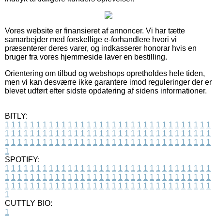
Vores website er finansieret af annoncer. Vi har tætte
samarbejder med forskellige e-forhandlere hvori vi
præsenterer deres varer, og indkasserer honorar hvis en
bruger fra vores hjemmeside laver en bestilling.
Orientering om tilbud og webshops opretholdes hele tiden,
men vi kan desværre ikke garantere imod reguleringer der er
blevet udført efter sidste opdatering af sidens informationer.
BITLY:
1
1
1
1
1
1
1
1
1
1
1
1
1
1
1
1
1
1
1
1
1
1
1
1
1
1
1
1
1
1
1
1
1
1
1
1
1
1
1
1
1
1
1
1
1
1
1
1
1
1
1
1
1
1
1
1
1
1
1
1
1
1
1
1
1
1
1
1
1
1
1
1
1
1
1
1
1
1
1
1
1
1
1
1
1
1
1
1
1
1
1
1
1
1
1
1
1
1
1
1
SPOTIFY:
1
1
1
1
1
1
1
1
1
1
1
1
1
1
1
1
1
1
1
1
1
1
1
1
1
1
1
1
1
1
1
1
1
1
1
1
1
1
1
1
1
1
1
1
1
1
1
1
1
1
1
1
1
1
1
1
1
1
1
1
1
1
1
1
1
1
1
1
1
1
1
1
1
1
1
1
1
1
1
1
1
1
1
1
1
1
1
1
1
1
1
1
1
1
1
1
1
1
1
1
CUTTLY BIO:
1