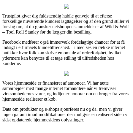
Trustpilot giver dig fuldstændig habile genveje til at efterse
forskellige nuværende kunders iagttagelser og af den grund stiller vi
forslag om, at du gransker netshoppens anmeldelser af Wild & Wolf
– Tool Roll Stanley før du lægger din bestilling.
Facebook medfører også immervæk fordelagtige chancer for at få
indsigt i e-firmaets kundetilfredshed. Tilmed ses en række internet
butikker hvor folk kan skrive en omtale af ordreforløbet, hvilket
ydermere kan benyttes til at tage stilling til tilfredsheden hos
kunderne.
Vores hjemmeside er finansieret af annoncer. Vi har tætte
samarbejder med mange internet forhandlere når vi fremviser
virksomhedernes varer, og indtjener honorar om en bruger fra vores
hjemmeside realiserer et køb.
Data om produkter og e-shops ajourføres nu og da, men vi giver
ingen garanti imod modifikationer der muligvis er realiseret siden vi
sidst opdaterede hjemmesidens oplysninger.