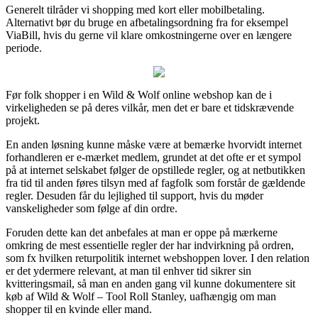
Generelt tilråder vi shopping med kort eller mobilbetaling.
Alternativt bør du bruge en afbetalingsordning fra for eksempel
ViaBill, hvis du gerne vil klare omkostningerne over en længere
periode.
Før folk shopper i en Wild & Wolf online webshop kan de i
virkeligheden se på deres vilkår, men det er bare et tidskrævende
projekt.
En anden løsning kunne måske være at bemærke hvorvidt internet
forhandleren er e-mærket medlem, grundet at det ofte er et sympol
på at internet selskabet følger de opstillede regler, og at netbutikken
fra tid til anden føres tilsyn med af fagfolk som forstår de gældende
regler. Desuden får du lejlighed til support, hvis du møder
vanskeligheder som følge af din ordre.
Foruden dette kan det anbefales at man er oppe på mærkerne
omkring de mest essentielle regler der har indvirkning på ordren,
som fx hvilken returpolitik internet webshoppen lover. I den relation
er det ydermere relevant, at man til enhver tid sikrer sin
kvitteringsmail, så man en anden gang vil kunne dokumentere sit
køb af Wild & Wolf – Tool Roll Stanley, uafhængig om man
shopper til en kvinde eller mand.