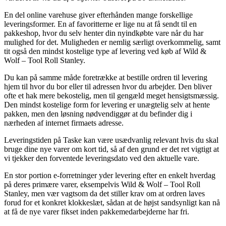
En del online varehuse giver efterhånden mange forskellige
leveringsformer. En af favoritterne er lige nu at få sendt til en
pakkeshop, hvor du selv henter din nyindkøbte vare når du har
mulighed for det. Muligheden er nemlig særligt overkommelig, samt
tit også den mindst kostelige type af levering ved køb af Wild &
Wolf – Tool Roll Stanley.
Du kan på samme måde foretrække at bestille ordren til levering
hjem til hvor du bor eller til adressen hvor du arbejder. Den bliver
ofte et hak mere bekostelig, men til gengæld meget hensigtsmæssig.
Den mindst kostelige form for levering er unægtelig selv at hente
pakken, men den løsning nødvendiggør at du befinder dig i
nærheden af internet firmaets adresse.
Leveringstiden på Taske kan være usædvanlig relevant hvis du skal
bruge dine nye varer om kort tid, så af den grund er det ret vigtigt at
vi tjekker den forventede leveringsdato ved den aktuelle vare.
En stor portion e-forretninger yder levering efter en enkelt hverdag
på deres primære varer, eksempelvis Wild & Wolf – Tool Roll
Stanley, men vær vagtsom da det stiller krav om at ordren laves
forud for et konkret klokkeslæt, sådan at de højst sandsynligt kan nå
at få de nye varer fikset inden pakkemedarbejderne har fri.