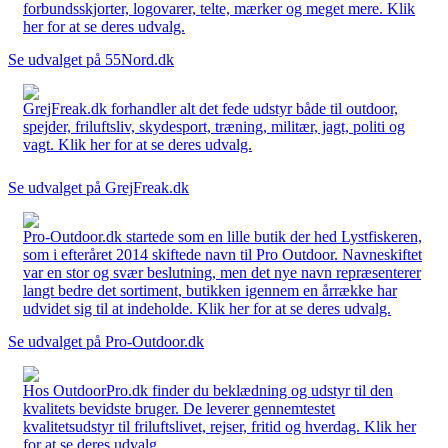
forbundsskjorter, logovarer, telte, mærker og meget mere. Klik
her for at se deres udvalg.
Se udvalget på 55Nord.dk
GrejFreak.dk forhandler alt det fede udstyr både til outdoor,
spejder, friluftsliv, skydesport, træning, militær, jagt, politi og
vagt. Klik her for at se deres udvalg.
Se udvalget på GrejFreak.dk
Pro-Outdoor.dk startede som en lille butik der hed Lystfiskeren,
som i efteråret 2014 skiftede navn til Pro Outdoor. Navneskiftet
var en stor og svær beslutning, men det nye navn repræsenterer
langt bedre det sortiment, butikken igennem en årrække har
udvidet sig til at indeholde. Klik her for at se deres udvalg.
Se udvalget på Pro-Outdoor.dk
Hos OutdoorPro.dk finder du beklædning og udstyr til den
kvalitets bevidste bruger. De leverer gennemtestet
kvalitetsudstyr til friluftslivet, rejser, fritid og hverdag. Klik her
for at se deres udvalg.