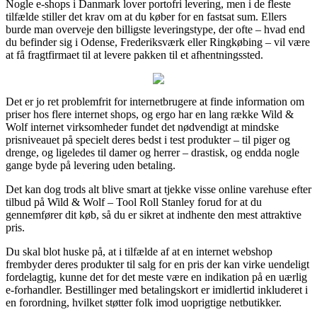
Nogle e-shops i Danmark lover portofri levering, men i de fleste
tilfælde stiller det krav om at du køber for en fastsat sum. Ellers
burde man overveje den billigste leveringstype, der ofte – hvad end
du befinder sig i Odense, Frederiksværk eller Ringkøbing – vil være
at få fragtfirmaet til at levere pakken til et afhentningssted.
Det er jo ret problemfrit for internetbrugere at finde information om
priser hos flere internet shops, og ergo har en lang række Wild &
Wolf internet virksomheder fundet det nødvendigt at mindske
prisniveauet på specielt deres bedst i test produkter – til piger og
drenge, og ligeledes til damer og herrer – drastisk, og endda nogle
gange byde på levering uden betaling.
Det kan dog trods alt blive smart at tjekke visse online varehuse efter
tilbud på Wild & Wolf – Tool Roll Stanley forud for at du
gennemfører dit køb, så du er sikret at indhente den mest attraktive
pris.
Du skal blot huske på, at i tilfælde af at en internet webshop
frembyder deres produkter til salg for en pris der kan virke uendeligt
fordelagtig, kunne det for det meste være en indikation på en uærlig
e-forhandler. Bestillinger med betalingskort er imidlertid inkluderet i
en forordning, hvilket støtter folk imod uoprigtige netbutikker.