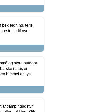
f beklædning, telte,
næste tur til nye
 små og store outdoor
 barske natur, en
ben himmel en lys
t af campingudstyr,
g eller trekking. Klik