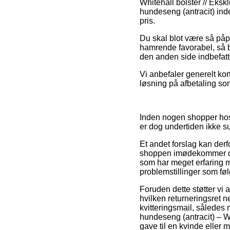
Whitehall bolster // Eksk
hundeseng (antracit) ind
pris.
Du skal blot være så påpa
hamrende favorabel, så bu
den anden side indbefatte
Vi anbefaler generelt ko
løsning på afbetaling som
Inden nogen shopper hos
er dog undertiden ikke 
Et andet forslag kan derfo
shoppen imødekommer de o
som har meget erfaring m
problemstillinger som følg
Foruden dette støtter vi a
hvilken returneringsret 
kvitteringsmail, således 
hundeseng (antracit) – W
gave til en kvinde eller 