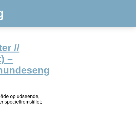
g
er //
) –
t hundeseng
l både op udseende,
 specielfremstillet;