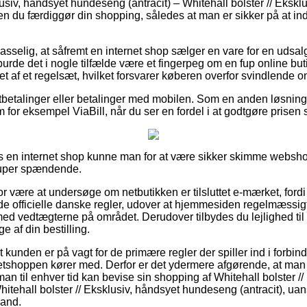
lusiv, håndsyet hundeseng (antracit) – Whitehall bolster // Ekskl
en du færdiggør din shopping, således at man er sikker på at i
sselig, at såfremt en internet shop sælger en vare for en udsal
rde det i nogle tilfælde være et fingerpeg om en fup online butik
t af et regelsæt, hvilket forsvarer køberen overfor svindlende o
rtbetalinger eller betalinger med mobilen. Som en anden løsnin
 for eksempel ViaBill, når du ser en fordel i at godtgøre prisen 
 en internet shop kunne man for at være sikker skimme websho
super spændende.
r være at undersøge om netbutikken er tilsluttet e-mærket, fordi d
fficielle danske regler, udover at hjemmesiden regelmæssigt se
ed vedtægterne på området. Derudover tilbydes du lejlighed til 
e af din bestilling.
t kunden er på vagt for de primære regler der spiller ind i forbin
netshoppen kører med. Derfor er det ydermere afgørende, at man
man til enhver tid kan bevise sin shopping af Whitehall bolster /
hitehall bolster // Eksklusiv, håndsyet hundeseng (antracit), ua
mand.