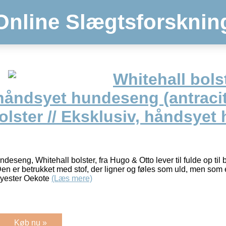
Online Slægtsforsknin
Whitehall bolst
håndsyet hundeseng (antracit
olster // Eksklusiv, håndsye
ndeseng, Whitehall bolster, fra Hugo & Otto lever til fulde op ti
n er betrukket med stof, der ligner og føles som uld, men som er
yester Oekote
(Læs mere)
Køb nu »