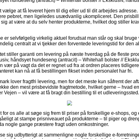
dsyet hundeseng (antracit) – Whitehall bolster // Eksklusiv, hånd
vælge at få leveret hjem til dig eller ud til dit arbejdes adresse
ere pebret, men ligeledes usædvanlig ukompliceret. Den prisbill
e sig at være at du selv henter produkterne, hvilket dog stiller kr
er selvfølgelig virkelig aktuel forudsat man står og skal bruge
delig centralt at vi tjekker den forventede leveringstid for den a
et stiller garanti om levering på næste hverdag på de fleste pr
lusiv, håndsyet hundeseng (antracit) – Whitehall bolster // Ekskl
 vær på vagt da det er regnet ud fra at ordren placeres tidligere 
teret kan nå at få bestillingen fikset inden personalet har fri.
k lover fragtfri levering, men for det meste kun såfremt der afta
trække den mest prisbevidste fragtmetode, hvilket gerne – hvad e
 Vejen – vil være at få bragt din bestilling til et udleveringssted
for os alle at søge sig frem til priser på forskellige e-shops, og e
åeligt at stampe prisniveauet på produkterne – til piger og dren
dda nogle gange præstere fragt uden omkostninger.
vise sig udbytterigt at sammenligne nogle forskellige e-forretning