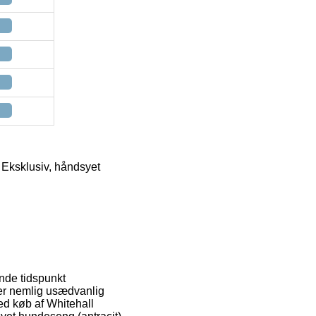
/ Eksklusiv, håndsyet
ende tidspunkt
 er nemlig usædvanlig
ed køb af Whitehall