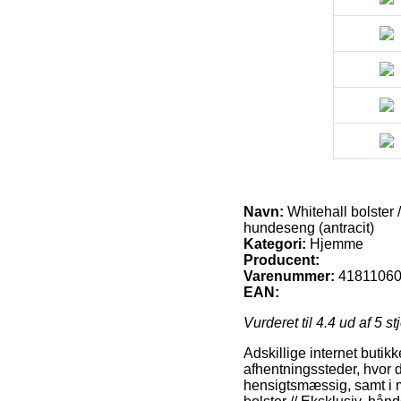
Navn:
Whitehall bolster 
hundeseng (antracit)
Kategori:
Hjemme
Producent:
Varenummer:
4181106
EAN:
Vurderet til
4.4
ud af 5 st
Adskillige internet butik
afhentningssteder, hvor 
hensigtsmæssig, samt i m