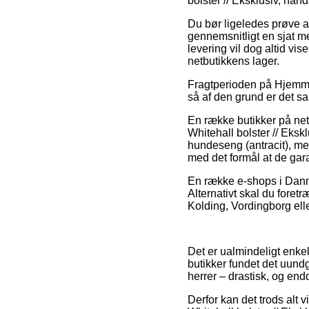
bolster // Eksklusiv, hån
Du bør ligeledes prøve at 
gennemsnitligt en sjat m
levering vil dog altid vis
netbutikkens lager.
Fragtperioden på Hjemme 
så af den grund er det san
En række butikker på nett
Whitehall bolster // Eksk
hundeseng (antracit), men
med det formål at de garan
En række e-shops i Danmar
Alternativt skal du fore
Kolding, Vordingborg eller
Det er ualmindeligt enkelt 
butikker fundet det uundg
herrer – drastisk, og en
Derfor kan det trods alt 