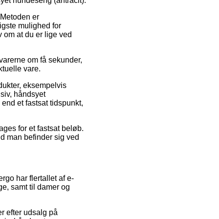
syet hundeseng (antracit).
. Metoden er
igste mulighed for
av om at du er lige ved
 varerne om få sekunder,
ktuelle vare.
odukter, eksempelvis
usiv, håndsyet
end et fastsat tidspunkt,
ges for et fastsat beløb.
nd man befinder sig ved
.
rgo har flertallet af e-
ge, samt til damer og
er efter udsalg på