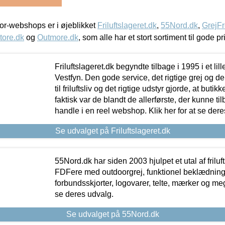
r-webshops er i øjeblikket
Friluftslageret.dk
,
55Nord.dk
,
GrejFr
tore.dk
og
Outmore.dk
, som alle har et stort sortiment til gode pr
Friluftslageret.dk begyndte tilbage i 1995 i et lil
Vestfyn. Den gode service, det rigtige grej og 
til friluftsliv og det rigtige udstyr gjorde, at buti
faktisk var de blandt de allerførste, der kunne ti
handle i en reel webshop. Klik her for at se dere
Se udvalget på Friluftslageret.dk
55Nord.dk har siden 2003 hjulpet et utal af friluf
FDFere med outdoorgrej, funktionel beklædning,
forbundsskjorter, logovarer, telte, mærker og meg
se deres udvalg.
Se udvalget på 55Nord.dk