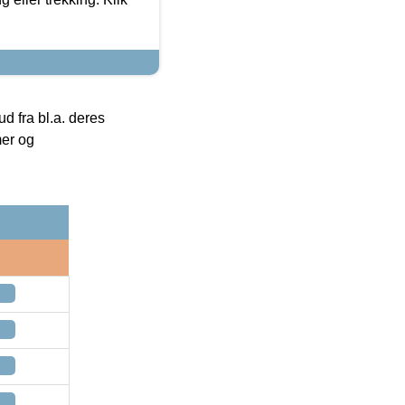
 fra bl.a. deres
mer og