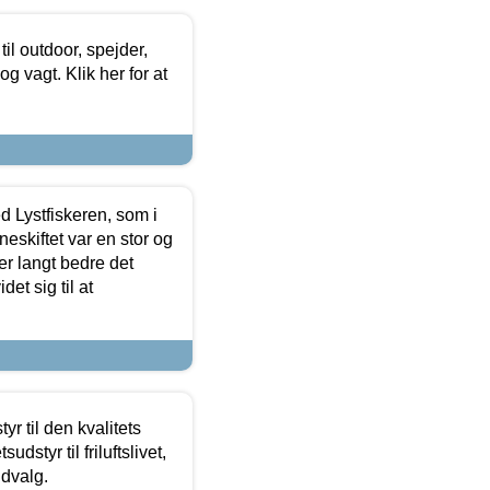
il outdoor, spejder,
 og vagt. Klik her for at
d Lystfiskeren, som i
neskiftet var en stor og
r langt bedre det
et sig til at
r til den kvalitets
dstyr til friluftslivet,
udvalg.