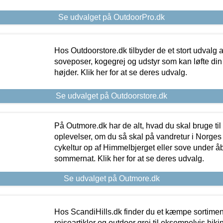
Se udvalget på OutdoorPro.dk
Hos Outdoorstore.dk tilbyder de et stort udvalg a
soveposer, kogegrej og udstyr som kan løfte din 
højder. Klik her for at se deres udvalg.
Se udvalget på Outdoorstore.dk
På Outmore.dk har de alt, hvad du skal bruge til
oplevelser, om du så skal på vandretur i Norges
cykeltur op af Himmelbjerget eller sove under å
sommernat. Klik her for at se deres udvalg.
Se udvalget på Outmore.dk
Hos ScandiHills.dk finder du et kæmpe sortimen
rejseartikler og outdoor grej til eksempelvis hikin