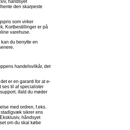
usiv, håndsyet
ndhente den skarpeste
gspris som virker
. Kortbestillinger er på
nline varehuse.
g kan du benytte en
senere.
ppens handelsvilkår, det
et er en garanti for at e-
s til af specialister
support, ifald du møder
delse med ordren, f.eks.
 stadigvæk sikrer ens
/ Eksklusiv, håndsyet
nset om du skal købe