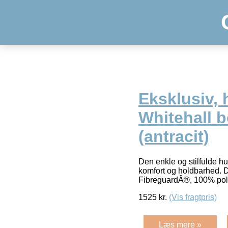
Eksklusiv, 
Whitehall b
(antracit)
Den enkle og stilfulde hu
komfort og holdbarhed. De
FibreguardÂ®, 100% pol
1525
kr.
(Vis fragtpris)
Læs mere »