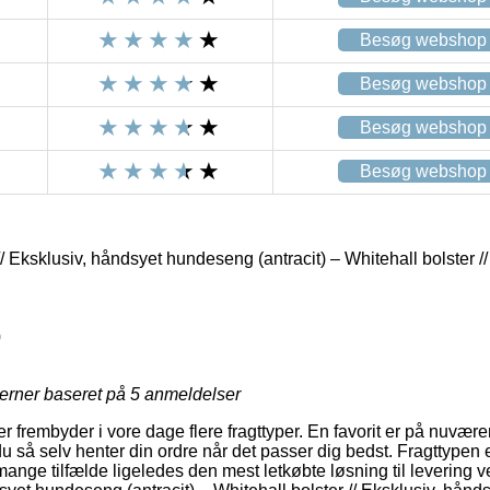
Besøg webshop
Besøg webshop
Besøg webshop
Besøg webshop
// Eksklusiv, håndsyet hundeseng (antracit) – Whitehall bolster /
0
jerner baseret på
5
anmeldelser
ker frembyder i vore dage flere fragttyper. En favorit er på nuvær
du så selv henter din ordre når det passer dig bedst. Fragttypen
ange tilfælde ligeledes den mest letkøbte løsning til levering v