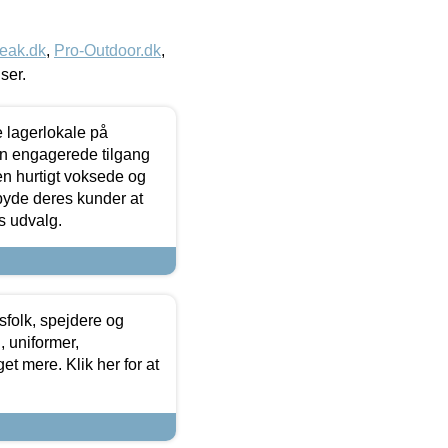
eak.dk
,
Pro-Outdoor.dk
,
iser.
le lagerlokale på
den engagerede tilgang
kken hurtigt voksede og
lbyde deres kunder at
s udvalg.
tsfolk, spejdere og
 uniformer,
et mere. Klik her for at