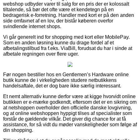
webshop udbyder varer til salg for en pris der er kolossalt
tiltalende, så bør det ofte være et kendetegn på en
bedragerisk e-forretning. Handler med kort er på den anden
side omfavnet af en lov, der bistår køberen overfor
svindlende internet shops.
Vi går generelt ind for shopping med kort eller MobilePay.
Som en anden løsning kunne du drage fordel af et
afbetalingstilbud fra f.eks. ViaBill, forudsat du har i sinde at
afbetale regningen over flere uger.
Før nogen bestiller hos en Gentlemen’s Hardware online
butik kunne de i virkeligheden studere netbutikkens
handelsaftale, det er dog bare ikke særlig interessant.
Et nemt alternativ kunne derfor være at kigge hvorvidt online
butikken er e-mærke godkendt, eftersom det er en sikring om
at netshoppen overholder den officielle danske lovgivning,
og at online webshoppen hyppigt tilses af specialister som
forstår de gældende vilkår. Det giver dig chance for at få
assistance, for så vidt du møder vanskeligheder som følge af
din shopping.