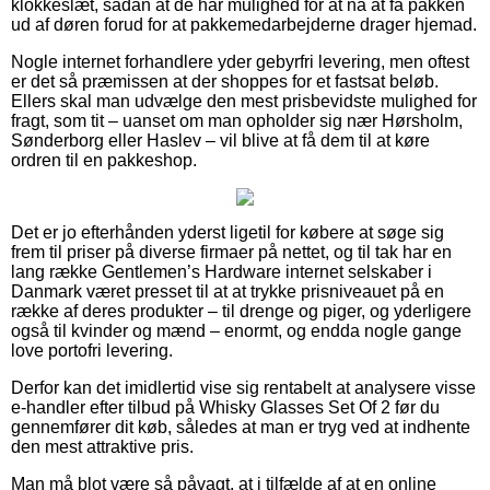
klokkeslæt, sådan at de har mulighed for at nå at få pakken
ud af døren forud for at pakkemedarbejderne drager hjemad.
Nogle internet forhandlere yder gebyrfri levering, men oftest
er det så præmissen at der shoppes for et fastsat beløb.
Ellers skal man udvælge den mest prisbevidste mulighed for
fragt, som tit – uanset om man opholder sig nær Hørsholm,
Sønderborg eller Haslev – vil blive at få dem til at køre
ordren til en pakkeshop.
Det er jo efterhånden yderst ligetil for købere at søge sig
frem til priser på diverse firmaer på nettet, og til tak har en
lang række Gentlemen’s Hardware internet selskaber i
Danmark været presset til at at trykke prisniveauet på en
række af deres produkter – til drenge og piger, og yderligere
også til kvinder og mænd – enormt, og endda nogle gange
love portofri levering.
Derfor kan det imidlertid vise sig rentabelt at analysere visse
e-handler efter tilbud på Whisky Glasses Set Of 2 før du
gennemfører dit køb, således at man er tryg ved at indhente
den mest attraktive pris.
Man må blot være så påvagt, at i tilfælde af at en online