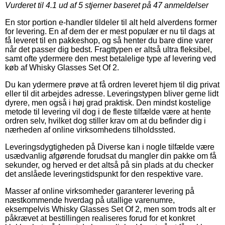
Vurderet til
4.1
ud af 5 stjerner baseret på
47
anmeldelser
En stor portion e-handler tildeler til alt held alverdens former
for levering. En af dem der er mest populær er nu til dags at
få leveret til en pakkeshop, og så henter du bare dine varer
når det passer dig bedst. Fragttypen er altså ultra fleksibel,
samt ofte ydermere den mest betalelige type af levering ved
køb af Whisky Glasses Set Of 2.
Du kan ydermere prøve at få ordren leveret hjem til dig privat
eller til dit arbejdes adresse. Leveringstypen bliver gerne lidt
dyrere, men også i høj grad praktisk. Den mindst kostelige
metode til levering vil dog i de fleste tilfælde være at hente
ordren selv, hvilket dog stiller krav om at du befinder dig i
nærheden af online virksomhedens tilholdssted.
Leveringsdygtigheden på Diverse kan i nogle tilfælde være
usædvanlig afgørende forudsat du mangler din pakke om få
sekunder, og herved er det altså på sin plads at du checker
det anslåede leveringstidspunkt for den respektive vare.
Masser af online virksomheder garanterer levering på
næstkommende hverdag på utallige varenumre,
eksempelvis Whisky Glasses Set Of 2, men som trods alt er
påkrævet at bestillingen realiseres forud for et konkret