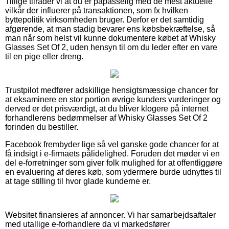
Tillige tilråder vi at du er påpasselig med de mest aktuelle
vilkår der influerer på transaktionen, som fx hvilken
byttepolitik virksomheden bruger. Derfor er det samtidig
afgørende, at man stadig bevarer ens købsbekræftelse, så
man når som helst vil kunne dokumentere købet af Whisky
Glasses Set Of 2, uden hensyn til om du leder efter en vare
til en pige eller dreng.
Trustpilot medfører adskillige hensigtsmæssige chancer for
at eksaminere en stor portion øvrige kunders vurderinger og
derved er det prisværdigt, at du bliver klogere på internet
forhandlerens bedømmelser af Whisky Glasses Set Of 2
forinden du bestiller.
Facebook frembyder lige så vel ganske gode chancer for at
få indsigt i e-firmaets pålidelighed. Foruden det møder vi en
del e-forretninger som giver folk mulighed for at offentliggøre
en evaluering af deres køb, som ydermere burde udnyttes til
at tage stilling til hvor glade kunderne er.
Websitet finansieres af annoncer. Vi har samarbejdsaftaler
med utallige e-forhandlere da vi markedsfører