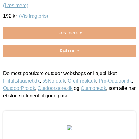
(Læs mere)
192
kr.
(Vis fragtpris)
Læs mere »
Køb nu »
De mest populære outdoor-webshops er i øjeblikket
Friluftslageret.dk
,
55Nord.dk
,
GrejFreak.dk
,
Pro-Outdoor.dk
,
OutdoorPro.dk
,
Outdoorstore.dk
og
Outmore.dk
, som alle har
et stort sortiment til gode priser.