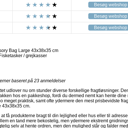
Besøg webshop
Besøg webshop
Besøg webshop
ory Bag Large 43x38x35 cm
Fisketasker / grejkasser
jerner baseret på
23
anmeldelser
tet udlover nu om stunder diverse forskellige fragtløsninger. D
pakken hos en pakkeshop, fordi du dermed nemt kan hente dine 
r jo meget praktisk, samt ofte ydermere den mest prisbevidste fr
e 43x38x35 cm.
at få produkterne bragt til din lejlighed eller hus eller til adress
llem en tand mere bekostelig, men ydermere ekstremt gnidnings
elig selv at hente ordren, men den mulighed står og falder med 