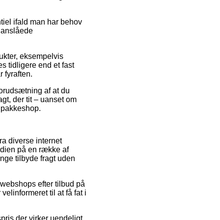
tiel ifald man har behov
t anslåede
ukter, eksempelvis
 tidligere end et fast
 fyraften.
forudsætning af at du
t, der tit – uanset om
n pakkeshop.
ra diverse internet
rdien på en række af
nge tilbyde fragt uden
 webshops efter tilbud på
informeret til at få fat i
pris der virker uendeligt