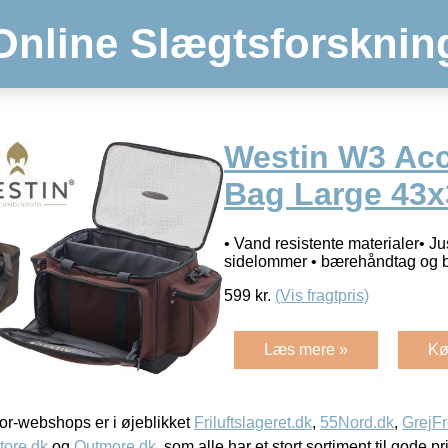
Online Slægtsforsknin
Westin W3 Ac
Bag Large 43
• Vand resistente materialer• J
sidelommer • bærehåndtag og 
599
kr.
(Vis fragtpris)
Læs mere »
Kø
r-webshops er i øjeblikket
Friluftslageret.dk
,
55Nord.dk
,
GrejFr
tore.dk
og
Outmore.dk
, som alle har et stort sortiment til gode pr