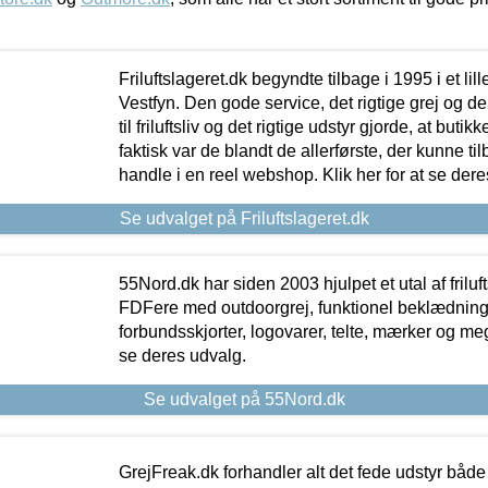
Friluftslageret.dk begyndte tilbage i 1995 i et lil
Vestfyn. Den gode service, det rigtige grej og 
til friluftsliv og det rigtige udstyr gjorde, at buti
faktisk var de blandt de allerførste, der kunne ti
handle i en reel webshop. Klik her for at se dere
Se udvalget på Friluftslageret.dk
55Nord.dk har siden 2003 hjulpet et utal af friluf
FDFere med outdoorgrej, funktionel beklædning,
forbundsskjorter, logovarer, telte, mærker og meg
se deres udvalg.
Se udvalget på 55Nord.dk
GrejFreak.dk forhandler alt det fede udstyr både t