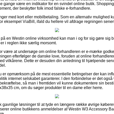
e gange være en indikator for en svindel online butik. Shopping
lement, der beskytter folk imod falske e-forhandlere.
linger med kort eller mobilbetaling. Som en alternativ mulighed 
r eksempel ViaBill, ifald du hellere vil afdrage regningen sener
 på en Westin online virksomhed kan man i og for sig gøre sig 
 er i reglen ikke særlig morsomt.
for være at undersøge om online forhandleren er e-mærke godken
ningen efterfølger de danske love, foruden at online forhandlere
d vilkårene. Dette er desuden din anledning til hjælpende servi
del.
u er opmærksom på de mest essentielle betingelser der kan influ
itik internet selskabet garanterer. I den forbindelse er det også 
bekræftelse, så man i fremtiden vil kunne dokumentere sin besti
38x35 cm, om du søger produkter til en dame eller herre.
sk gavnlige løsninger til at tyde en længere række øvrige køberes 
alyserer online butikkens anmeldelser af Westin W3 Accessory 
re.