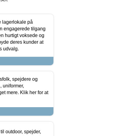
le lagerlokale på
den engagerede tilgang
kken hurtigt voksede og
lbyde deres kunder at
s udvalg.
tsfolk, spejdere og
 uniformer,
et mere. Klik her for at
il outdoor, spejder,