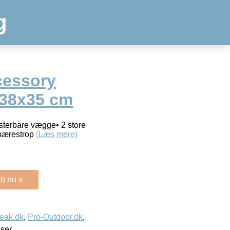
g
cessory
x38x35 cm
usterbare vægge• 2 store
bærestrop
(Læs mere)
b nu »
eak.dk
,
Pro-Outdoor.dk
,
iser.