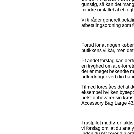
gunstig, så kan det mang
mindre omfattet af et reg
Vi tilråder generelt beta
afbetalingsordning som fo
Forud for at nogen køber
butikkens vilkår, men det
Et andet forslag kan der
en tryghed om at e-forret
der er meget bekendte me
udfordringer ved din han
Tilmed foreslåes det at d
eksempel hvilken byttepol
helst opbevarer sin købs
Accessory Bag Large 43x
Trustpilot medfører fakti
vi forslag om, at du an
inden du placerer din ord