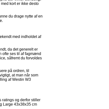
 med kort er ikke desto
kunne du drage nytte af en
e.
bekendt med indholdet af
dt, da det generelt er
n ofte ses til af fagmænd
ce, såfremt du forvoldes
ere på ordren, til
vigtigt, at man når som
lling af Westin W3
ratings og derfor stiller
Bag Large 43x38x35 cm