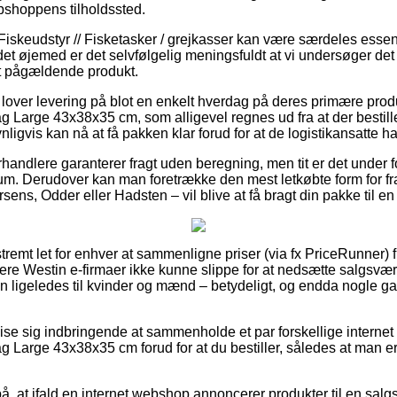
bshoppens tilholdssted.
Fiskeudstyr // Fisketasker / grejkasser kan være særdeles essen
i det øjemed er det selvfølgelig meningsfuldt at vi undersøger de
et pågældende produkt.
over levering på blot en enkelt hverdag på deres primære prod
Large 43x38x35 cm, som alligevel regnes ud fra at der bestilles
igvis kan nå at få pakken klar forud for at de logistikansatte har
rhandlere garanterer fragt uden beregning, men tit er det under 
um. Derudover kan man foretrække den mest letkøbte form for frag
ens, Odder eller Hadsten – vil blive at få bragt din pakke til e
tremt let for enhver at sammenligne priser (via fx PriceRunner) f
flere Westin e-firmaer ikke kunne slippe for at nedsætte salgsvæ
en ligeledes til kvinder og mænd – betydeligt, og endda nogle ga
vise sig indbringende at sammenholde et par forskellige internet
arge 43x38x35 cm forud for at du bestiller, således at man er vel
å, at ifald en internet webshop annoncerer produkter til en salgs