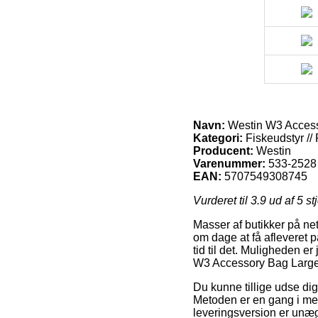
Navn:
Westin W3 Access
Kategori:
Fiskeudstyr // 
Producent:
Westin
Varenummer:
533-2528
EAN:
5707549308745
Vurderet til
3.9
ud af 5 st
Masser af butikker på net
om dage at få afleveret 
tid til det. Muligheden e
W3 Accessory Bag Larg
Du kunne tillige udse dig 
Metoden er en gang i me
leveringsversion er unægt