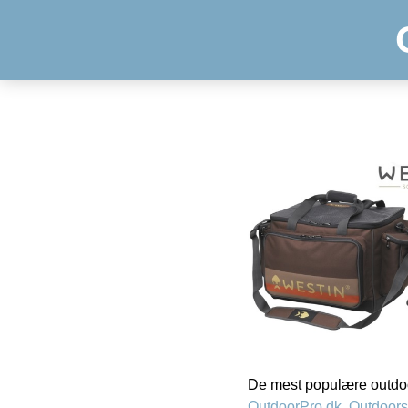
De mest populære outdoo
OutdoorPro.dk
,
Outdoors