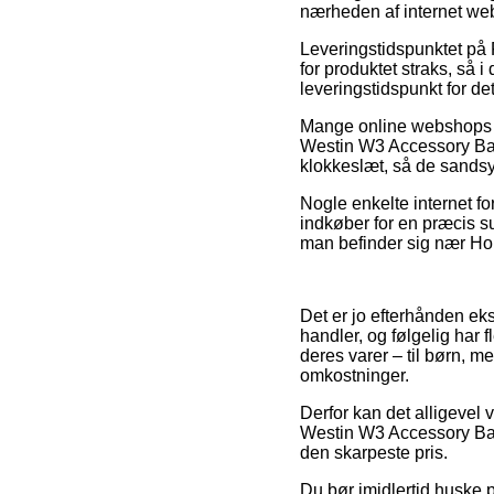
nærheden af internet we
Leveringstidspunktet på 
for produktet straks, så 
leveringstidspunkt for d
Mange online webshops l
Westin W3 Accessory Bag 
klokkeslæt, så de sandsynl
Nogle enkelte internet fo
indkøber for en præcis s
man befinder sig nær Hors
Det er jo efterhånden eks
handler, og følgelig har 
deres varer – til børn, m
omkostninger.
Derfor kan det alligevel 
Westin W3 Accessory Bag L
den skarpeste pris.
Du bør imidlertid huske p