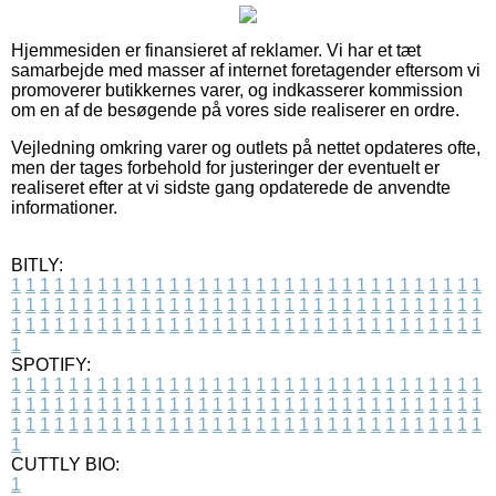
Hjemmesiden er finansieret af reklamer. Vi har et tæt
samarbejde med masser af internet foretagender eftersom vi
promoverer butikkernes varer, og indkasserer kommission
om en af de besøgende på vores side realiserer en ordre.
Vejledning omkring varer og outlets på nettet opdateres ofte,
men der tages forbehold for justeringer der eventuelt er
realiseret efter at vi sidste gang opdaterede de anvendte
informationer.
BITLY:
1
1
1
1
1
1
1
1
1
1
1
1
1
1
1
1
1
1
1
1
1
1
1
1
1
1
1
1
1
1
1
1
1
1
1
1
1
1
1
1
1
1
1
1
1
1
1
1
1
1
1
1
1
1
1
1
1
1
1
1
1
1
1
1
1
1
1
1
1
1
1
1
1
1
1
1
1
1
1
1
1
1
1
1
1
1
1
1
1
1
1
1
1
1
1
1
1
1
1
1
SPOTIFY:
1
1
1
1
1
1
1
1
1
1
1
1
1
1
1
1
1
1
1
1
1
1
1
1
1
1
1
1
1
1
1
1
1
1
1
1
1
1
1
1
1
1
1
1
1
1
1
1
1
1
1
1
1
1
1
1
1
1
1
1
1
1
1
1
1
1
1
1
1
1
1
1
1
1
1
1
1
1
1
1
1
1
1
1
1
1
1
1
1
1
1
1
1
1
1
1
1
1
1
1
CUTTLY BIO:
1