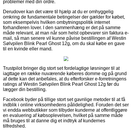
problemer med din ordre.
Derudover kan det være til hjælp at du er omhyggelig
omkring de fundamentale betingelser der gælder for købet,
som eksempelvis hvilken ombytningspolitik internet
forhandleren lover. I den sammenhæng er det på samme
måde relevant, at man når som helst opbevarer sin faktura e-
mail, så man senere vil kunne påvise bestillingen af Westin
Sølvpilen Blink Pearl Ghost 12g, om du skal købe en gave
til en kvinde eller mand.
Trustpilot bringer dig stort set fordelagtige løsninger til at
iagttage en række nuværende køberes domme og på grund
af dette kan det anbefales, at du efterforsker e-forretningens
ratings af Westin Sølvpilen Blink Pearl Ghost 12g før du
lægger din bestilling.
Facebook byder på tillige stort set gavnlige metoder til at få
indblik i online virksomhedens pålidelighed. Foruden det ser
vi endda webbutikker som tilbyder kunderne at offentliggøre
en evaluering af købsoplevelsen, hvilket på samme måde
må bruges til at danne dig et indtryk af kundernes
tilfredshed.