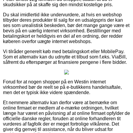
skudsikker på at skaffe sig den mindst kostelige pris.
Du skal imidlertid ikke undervurdere, at hvis en webshop
tilbyder deres produkter til salg for en udsalgspris der kan
ses som urealistisk beskeden, bør det mange gange være et
bevis på en uærlig internet virksomhed. Bestillinger med
betalingskort er heldigvis en del af en ordning, der redder
køberen overfor uægte internet webshops.
Vi tilråder generelt køb med betalingskort eller MobilePay.
Som et alternativ kan du udnytte et tilbud som f.eks. ViaBill,
såfremt du efterspørger at finansiere pengene i flere bidder.
Forud for at nogen shopper på en Westin internet
virksomhed bør de reelt se på e-butikkens handelsaftale,
men det er typisk ikke videre spændende.
Et nemmere alternativ kan derfor være at bemærke om
online firmaet er medlem af e-mærke ordningen, hvilket
længe har været en påvisning af at online firmaet opfylder de
officielle danske regler, foruden at online forhandleren tit
vurderes af fagfolk der er meget fortrolige vilkårene. Det
giver dig genvej til assistance, når du bliver udsat for