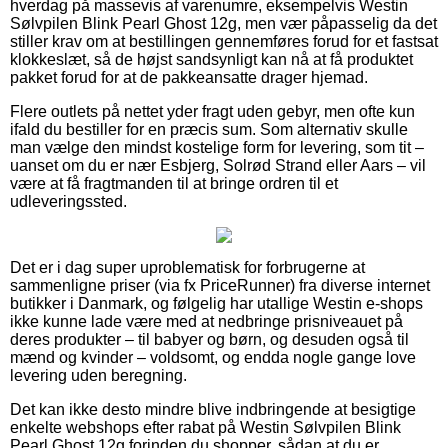
hverdag på massevis af varenumre, eksempelvis Westin
Sølvpilen Blink Pearl Ghost 12g, men vær påpasselig da det
stiller krav om at bestillingen gennemføres forud for et fastsat
klokkeslæt, så de højst sandsynligt kan nå at få produktet
pakket forud for at de pakkeansatte drager hjemad.
Flere outlets på nettet yder fragt uden gebyr, men ofte kun
ifald du bestiller for en præcis sum. Som alternativ skulle
man vælge den mindst kostelige form for levering, som tit –
uanset om du er nær Esbjerg, Solrød Strand eller Aars – vil
være at få fragtmanden til at bringe ordren til et
udleveringssted.
Det er i dag super uproblematisk for forbrugerne at
sammenligne priser (via fx PriceRunner) fra diverse internet
butikker i Danmark, og følgelig har utallige Westin e-shops
ikke kunne lade være med at nedbringe prisniveauet på
deres produkter – til babyer og børn, og desuden også til
mænd og kvinder – voldsomt, og endda nogle gange love
levering uden beregning.
Det kan ikke desto mindre blive indbringende at besigtige
enkelte webshops efter rabat på Westin Sølvpilen Blink
Pearl Ghost 12g forinden du shopper, sådan at du er