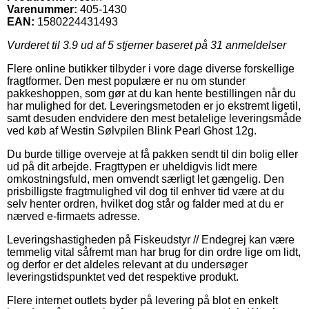
Varenummer:
405-1430
EAN:
1580224431493
Vurderet til
3.9
ud af 5 stjerner baseret på
31
anmeldelser
Flere online butikker tilbyder i vore dage diverse forskellige
fragtformer. Den mest populære er nu om stunder
pakkeshoppen, som gør at du kan hente bestillingen når du
har mulighed for det. Leveringsmetoden er jo ekstremt ligetil,
samt desuden endvidere den mest betalelige leveringsmåde
ved køb af Westin Sølvpilen Blink Pearl Ghost 12g.
Du burde tillige overveje at få pakken sendt til din bolig eller
ud på dit arbejde. Fragttypen er uheldigvis lidt mere
omkostningsfuld, men omvendt særligt let gængelig. Den
prisbilligste fragtmulighed vil dog til enhver tid være at du
selv henter ordren, hvilket dog står og falder med at du er
nærved e-firmaets adresse.
Leveringshastigheden på Fiskeudstyr // Endegrej kan være
temmelig vital såfremt man har brug for din ordre lige om lidt,
og derfor er det aldeles relevant at du undersøger
leveringstidspunktet ved det respektive produkt.
Flere internet outlets byder på levering på blot en enkelt