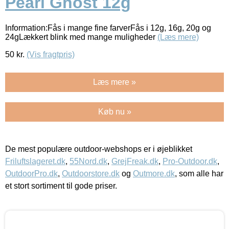
Pearl Ghost 12g
Information:Fås i mange fine farverFås i 12g, 16g, 20g og
24gLækkert blink med mange muligheder
(Læs mere)
50
kr.
(Vis fragtpris)
Læs mere »
Køb nu »
De mest populære outdoor-webshops er i øjeblikket
Friluftslageret.dk
,
55Nord.dk
,
GrejFreak.dk
,
Pro-Outdoor.dk
,
OutdoorPro.dk
,
Outdoorstore.dk
og
Outmore.dk
, som alle har
et stort sortiment til gode priser.