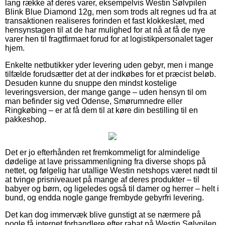
lang række af deres varer, eksempelvis Westin Sølvpilen
Blink Blue Diamond 12g, men som trods alt regnes ud fra at
transaktionen realiseres forinden et fast klokkeslæt, med
hensynstagen til at de har mulighed for at nå at få de nye
varer hen til fragtfirmaet forud for at logistikpersonalet tager
hjem.
Enkelte netbutikker yder levering uden gebyr, men i mange
tilfælde forudsætter det at der indkøbes for et præcist beløb.
Desuden kunne du snuppe den mindst kostelige
leveringsversion, der mange gange – uden hensyn til om
man befinder sig ved Odense, Smørumnedre eller
Ringkøbing – er at få dem til at køre din bestilling til en
pakkeshop.
Det er jo efterhånden ret fremkommeligt for almindelige
dødelige at lave prissammenligning fra diverse shops på
nettet, og følgelig har utallige Westin netshops været nødt til
at tvinge prisniveauet på mange af deres produkter – til
babyer og børn, og ligeledes også til damer og herrer – helt i
bund, og endda nogle gange frembyde gebyrfri levering.
Det kan dog immervæk blive gunstigt at se nærmere på
nogle få internet forhandlere efter rabat på Westin Sølvpilen