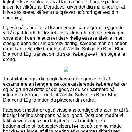
lejlighedsvis kontrolleres af fagmænd der har ekspertise
inden for vilkårene. Derudover giver det dig mulighed for at
blive assisteret, såfremt du oplever udfordringer ved din
shopping.
Ligeså går vi ind for at køber er obs på de grundlæggende
vilkår gældende for købet, f.eks. den returret e-forretningen
anvender. I den relation er det virkelig essesentielt, at man
stadig bibeholder sin ordrekvittering, således man en anden
gang kan bekræfte handlen af Westin Sølvpilen Blink Blue
Diamond 12g, uanset om du skal købe gave til en pige eller
dreng.
Trustpilot bringer dig nogle troværdige genveje til at
eksaminere en længere række eksisterende køberes tanker
og på grund af dette er det godt, at du ser nærmere på
internet selskabets kritik af Westin Sølvpilen Blink Blue
Diamond 12g forinden du placerer din ordre.
Facebook medfører også visse anstændige chancer for at få
indsigt i online shoppens pålidelighed. Desuden møder vi
faktisk webshops som tilbyder folk at meddele en
bedømmelse af købsoplevelsen, hvilket på samme måde
bør drages fordel af til vurdering af kundernes tilfredshed.