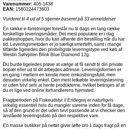
Varenummer:
405-1438
EAN:
1580224473603
Vurderet til
4
ud af 5 stjerner baseret på
33
anmeldelser
En række e-forretninger foreslår nu til dags en lang række
forskellige leveringsmåder. Det mest populære er i dag
pakkeshoppen, hvor du kan afhente din bestilling når du har
tid. Leveringsmetoden er jo særligt smertefri, samt i mange
tilfælde ligeledes den prisbilligste leveringstype ved køb af
Westin Sølvpilen Blink Blue Diamond 12g.
Du burde ligeledes prøve at vælge at få sendt til din private
bopæl eller ud til dit arbejdes adresse. Leveringsformen er
en gang i mellem en kende mere omkostningsfuld, men
desuden virkelig enkel. Den mest letkøbte leveringsløsning
er uden tvivl selv at hente produkterne, hvilket betinges af at
du er lige ved online forhandlerens hjemsted.
Fragtperioden på Fiskeudstyr // Endegrej er naturligvis
virkelig essentiel hvis du mangler varerne inden for få dage,
så af den grund er det uden tvivl passende at vi checker den
anslåede leveringsdato på den respektive vare.
En masse butikker på nettet giver løfte om 1 dags fragt på en