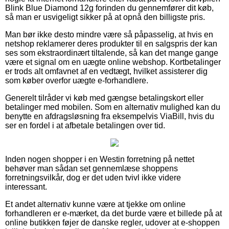
Blink Blue Diamond 12g forinden du gennemfører dit køb,
så man er usvigeligt sikker på at opnå den billigste pris.
Man bør ikke desto mindre være så påpasselig, at hvis en
netshop reklamerer deres produkter til en salgspris der kan
ses som ekstraordinært tiltalende, så kan det mange gange
være et signal om en uægte online webshop. Kortbetalinger
er trods alt omfavnet af en vedtægt, hvilket assisterer dig
som køber overfor uægte e-forhandlere.
Generelt tilråder vi køb med gængse betalingskort eller
betalinger med mobilen. Som en alternativ mulighed kan du
benytte en afdragsløsning fra eksempelvis ViaBill, hvis du
ser en fordel i at afbetale betalingen over tid.
Inden nogen shopper i en Westin forretning på nettet
behøver man sådan set gennemlæse shoppens
forretningsvilkår, dog er det uden tvivl ikke videre
interessant.
Et andet alternativ kunne være at tjekke om online
forhandleren er e-mærket, da det burde være et billede på at
online butikken føjer de danske regler, udover at e-shoppen