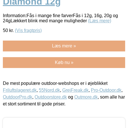
Diamond 12g
Information:Fås i mange fine farverFås i 12g, 16g, 20g og
24gLækkert blink med mange muligheder
(Læs mere)
50
kr.
(Vis fragtpris)
Læs mere »
Køb nu »
De mest populære outdoor-webshops er i øjeblikket
Friluftslageret.dk
,
55Nord.dk
,
GrejFreak.dk
,
Pro-Outdoor.dk
,
OutdoorPro.dk
,
Outdoorstore.dk
og
Outmore.dk
, som alle har
et stort sortiment til gode priser.