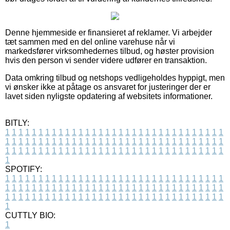
Denne hjemmeside er finansieret af reklamer. Vi arbejder
tæt sammen med en del online varehuse når vi
markedsfører virksomhedernes tilbud, og høster provision
hvis den person vi sender videre udfører en transaktion.
Data omkring tilbud og netshops vedligeholdes hyppigt, men
vi ønsker ikke at påtage os ansvaret for justeringer der er
lavet siden nyligste opdatering af websitets informationer.
BITLY:
1
1
1
1
1
1
1
1
1
1
1
1
1
1
1
1
1
1
1
1
1
1
1
1
1
1
1
1
1
1
1
1
1
1
1
1
1
1
1
1
1
1
1
1
1
1
1
1
1
1
1
1
1
1
1
1
1
1
1
1
1
1
1
1
1
1
1
1
1
1
1
1
1
1
1
1
1
1
1
1
1
1
1
1
1
1
1
1
1
1
1
1
1
1
1
1
1
1
1
1
SPOTIFY:
1
1
1
1
1
1
1
1
1
1
1
1
1
1
1
1
1
1
1
1
1
1
1
1
1
1
1
1
1
1
1
1
1
1
1
1
1
1
1
1
1
1
1
1
1
1
1
1
1
1
1
1
1
1
1
1
1
1
1
1
1
1
1
1
1
1
1
1
1
1
1
1
1
1
1
1
1
1
1
1
1
1
1
1
1
1
1
1
1
1
1
1
1
1
1
1
1
1
1
1
CUTTLY BIO:
1