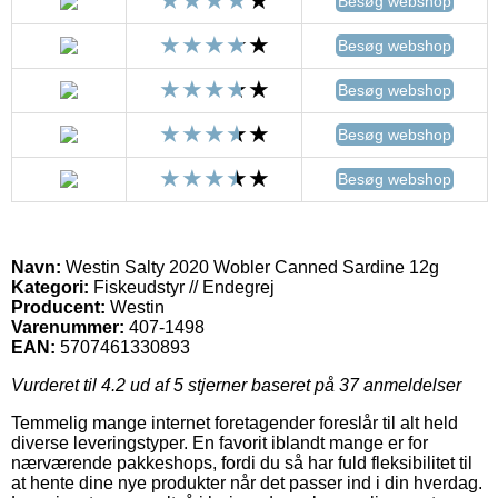
Besøg webshop
Besøg webshop
Besøg webshop
Besøg webshop
Besøg webshop
Navn:
Westin Salty 2020 Wobler Canned Sardine 12g
Kategori:
Fiskeudstyr // Endegrej
Producent:
Westin
Varenummer:
407-1498
EAN:
5707461330893
Vurderet til
4.2
ud af 5 stjerner baseret på
37
anmeldelser
Temmelig mange internet foretagender foreslår til alt held
diverse leveringstyper. En favorit iblandt mange er for
nærværende pakkeshops, fordi du så har fuld fleksibilitet til
at hente dine nye produkter når det passer ind i din hverdag.