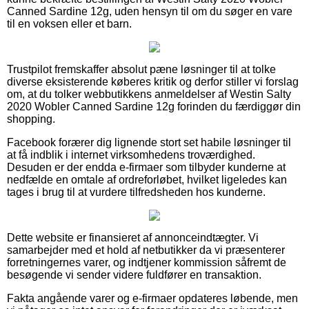
Canned Sardine 12g, uden hensyn til om du søger en vare
til en voksen eller et barn.
Trustpilot fremskaffer absolut pæne løsninger til at tolke
diverse eksisterende køberes kritik og derfor stiller vi forslag
om, at du tolker webbutikkens anmeldelser af Westin Salty
2020 Wobler Canned Sardine 12g forinden du færdiggør din
shopping.
Facebook forærer dig lignende stort set habile løsninger til
at få indblik i internet virksomhedens troværdighed.
Desuden er der endda e-firmaer som tilbyder kunderne at
nedfælde en omtale af ordreforløbet, hvilket ligeledes kan
tages i brug til at vurdere tilfredsheden hos kunderne.
Dette website er finansieret af annonceindtægter. Vi
samarbejder med et hold af netbutikker da vi præsenterer
forretningernes varer, og indtjener kommission såfremt de
besøgende vi sender videre fuldfører en transaktion.
Fakta angående varer og e-firmaer opdateres løbende, men