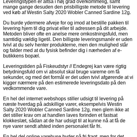
Leveringstypen er altså i høj grad overkommelig, samt
mange gange desuden den prisbilligste metode til levering
ved køb af Westin Salty 2020 Wobler Canned Sardine 12g.
Du burde ydermere afveje for og imod at bestille pakken til
levering hjem til dig privat eller til adressen på dit arbejde.
Metoden bliver ofte en anelse mere omkostningsfuld, men
samtidig vældig ligetil. Den billigste leveringsmanér er uden
tvivl at du selv henter produkterne, men den mulighed står
og falder med at du fysisk befinder dig i nærheden af e-
butikkens bopæl.
Leveringstiden på Fiskeudstyr // Endegrej kan være rigtig
betydningsfuld om vi absolut skal bruge varerne om få
sekunder, og med det formål er det uden tvivl afgørende at vi
kigger nærmere på den estimerede leveringsdato på den
vedkommende vare.
En hel del internet webshops stiller udsigt til levering på
næste hverdag på adskillige varer, eksempelvis Westin
Salty 2020 Wobler Canned Sardine 12g, men glem ikke at
det stiller krav om at handlen laves forinden et fastsat
klokkeslæt, sådan at de har udsigt til at kunne nå at få de
nye varer sendt afsted inden personalet får fri.
En hel del online varehuse byder på fri fragt, men for det