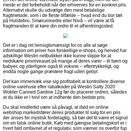
meste er det forbeholdt når der erhverves for en konkret pris.
Alternativt skulle du udvælge den mest betalelige
fragtmetode, som i de fleste tilfælde – hvad end du bor tæt
på Holstebro, Smørumnedre eller Nivå – vil være at få
fragtmanden til at køre din ordre til et afhentningssted.
Det er i dag ret hensigtsmæssigt for os alle at søge
information om priser hos forskellige e-shops, og herved har
adskillige Westin netbutikker ikke kunne slippe for at
nedskære prisniveauet på mange af deres varer – til børn og
babyer, og yderligere også til voksne – eftertrykkeligt, og
endda nogle gange præstere fragt uden gebyr.
Det kan immervæk vise sig profitabelt at kontrollere diverse
online varehuse efter rabatkoder på Westin Salty 2020
Wobler Canned Sardine 12g før du placerer ordren, således
at du ikke er i tvivl om at indhente den bedste pris.
Du skal imidlertid være så påvagt, at ifald en online
webshop markedsfører deres produkter til salg for en pris
der anses for mystisk fordelagtig, så bør det tit være et signal
om en falsk online butik. Køb med gængse betalingskort er i
hvert fald omfavnet af et regulativ, som værner os overfor fup