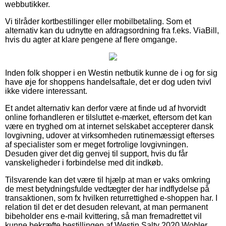
webbutikker.
Vi tilråder kortbestillinger eller mobilbetaling. Som et
alternativ kan du udnytte en afdragsordning fra f.eks. ViaBill,
hvis du agter at klare pengene af flere omgange.
Inden folk shopper i en Westin netbutik kunne de i og for sig
have øje for shoppens handelsaftale, det er dog uden tvivl
ikke videre interessant.
Et andet alternativ kan derfor være at finde ud af hvorvidt
online forhandleren er tilsluttet e-mærket, eftersom det kan
være en tryghed om at internet selskabet accepterer dansk
lovgivning, udover at virksomheden rutinemæssigt efterses
af specialister som er meget fortrolige lovgivningen.
Desuden giver det dig genvej til support, hvis du får
vanskeligheder i forbindelse med dit indkøb.
Tilsvarende kan det være til hjælp at man er vaks omkring
de mest betydningsfulde vedtægter der har indflydelse på
transaktionen, som fx hvilken returrettighed e-shoppen har. I
relation til det er det desuden relevant, at man permanent
bibeholder ens e-mail kvittering, så man fremadrettet vil
kunne bekræfte bestillingen af Westin Salty 2020 Wobler