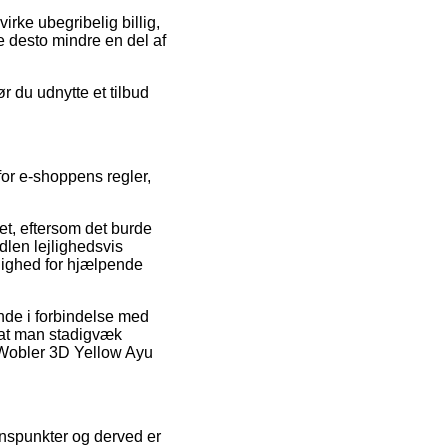
irke ubegribelig billig,
ke desto mindre en del af
r du udnytte et tilbud
for e-shoppens regler,
ket, eftersom det burde
dlen lejlighedsvis
lighed for hjælpende
ende i forbindelse med
 at man stadigvæk
0 Wobler 3D Yellow Ayu
synspunkter og derved er