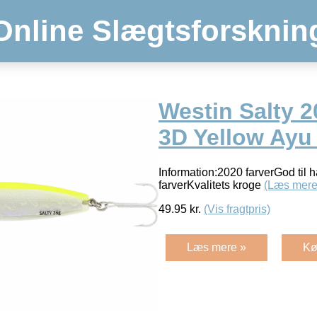
Online Slægtsforsknin
Westin Salty 
3D Yellow Ayu
Information:2020 farverGod til
farverKvalitets kroge
(Læs mere
49.95
kr.
(Vis fragtpris)
Læs mere »
Kø