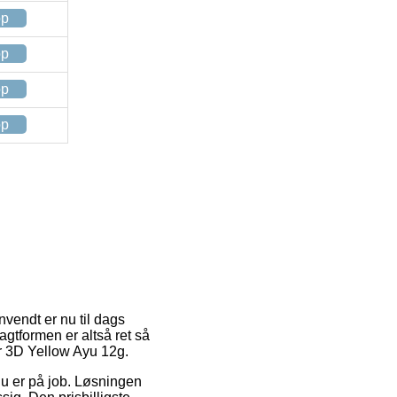
op
op
op
op
nvendt er nu til dags
agtformen er altså ret så
er 3D Yellow Ayu 12g.
r du er på job. Løsningen