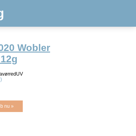
g
2020 Wobler
 12g
 havørredUV
)
b nu »