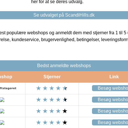
her for at se deres udvalg.
Se udvalget på ScandiHills.dk
t populære webshops og anmeldt dem med stjerner fra 1 til 5 ud
rrelse, kundeservice, brugervenlighed, betingelser, leveringsfor
Bedst anmeldte webshops
bshop
Stjerner
Link
Besøg websh
Besøg websh
Besøg websh
Besøg websh