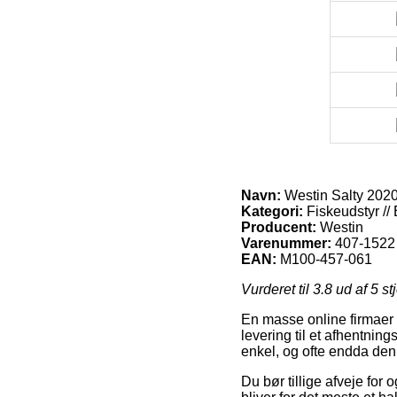
Navn:
Westin Salty 202
Kategori:
Fiskeudstyr //
Producent:
Westin
Varenummer:
407-1522
EAN:
M100-457-061
Vurderet til
3.8
ud af 5 st
En masse online firmaer u
levering til et afhentnin
enkel, og ofte endda den
Du bør tillige afveje for 