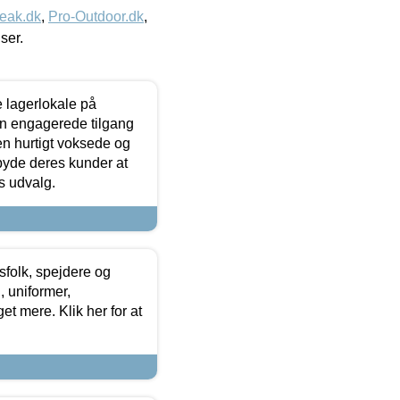
eak.dk
,
Pro-Outdoor.dk
,
iser.
le lagerlokale på
den engagerede tilgang
kken hurtigt voksede og
lbyde deres kunder at
s udvalg.
tsfolk, spejdere og
 uniformer,
et mere. Klik her for at