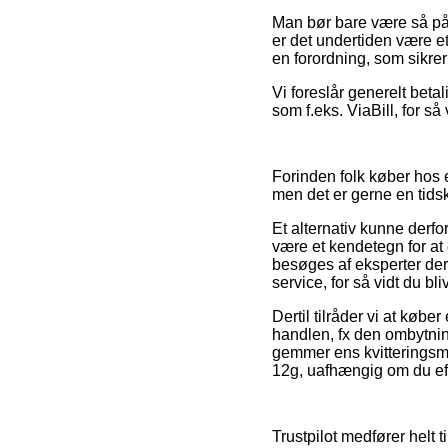
Man bør bare være så påva
er det undertiden være et
en forordning, som sikrer 
Vi foreslår generelt beta
som f.eks. ViaBill, for så
Forinden folk køber hos 
men det er gerne en tid
Et alternativ kunne derfo
være et kendetegn for at
besøges af eksperter der
service, for så vidt du bl
Dertil tilråder vi at køb
handlen, fx den ombytnin
gemmer ens kvitteringsma
12g, uafhængig om du eft
Trustpilot medfører helt 