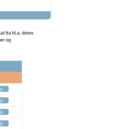
 fra bl.a. deres
mer og
op
op
op
op