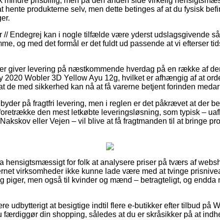
ak mindre prisbillig, men på den anden side virkelig hensigtsmæs
t hente produkterne selv, men dette betinges af at du fysisk befi
er.
 // Endegrej kan i nogle tilfælde være yderst udslagsgivende så
, og med det formål er det fuldt ud passende at vi efterser tid
ikker giver levering på næstkommende hverdag på en række af d
 2020 Wobler 3D Yellow Ayu 12g, hvilket er afhængig af at orden
at de med sikkerhed kan nå at få varerne betjent forinden medarb
 byder på fragtfri levering, men i reglen er det påkrævet at der best
 foretrække den mest letkøbte leveringsløsning, som typisk – 
Nakskov eller Vejen – vil blive at få fragtmanden til at bringe pro
tra hensigtsmæssigt for folk at analysere priser på tværs af web
ternet virksomheder ikke kunne lade være med at tvinge prisnive
og piger, men også til kvinder og mænd – betragteligt, og endda 
re udbytterigt at besigtige indtil flere e-butikker efter tilbud p
færdiggør din shopping, således at du er skråsikker på at indhen