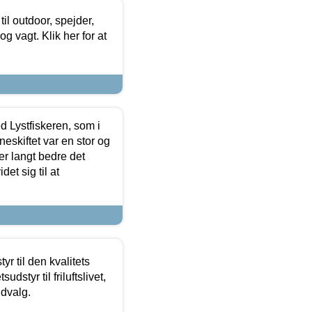
il outdoor, spejder,
 og vagt. Klik her for at
d Lystfiskeren, som i
neskiftet var en stor og
r langt bedre det
et sig til at
r til den kvalitets
dstyr til friluftslivet,
udvalg.