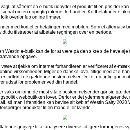
gt, at såfremt en e-butik udbyder et produkt til en pris der kan v
 signal om en uoprigtig internet forhandler. Kortbetalinger er ik
folk overfor fup online firmaer.
linger med kort eller betalinger med mobilen. Som et alternativ bø
 vidt du tilstræber at afbetale regningen over en periode.
en Westin e-butik kan de for at være på den sikre side have øje 
skrævende opgave.
r være at tjekke om internet forhandleren er verificeret af e-mær
 online virksomheden følger de danske love, tillige med at e-han
 er indført i de gældende bestemmelser. Det er en rigtig god mu
iver udsat for problemer ved din handel.
er er vaks omkring de mest vitale bestemmelser der gør sig gæld
gspolitik webbutikken lover. Derfor er det ydermere afgørende,
il, så man i fremtiden kan bevise sit køb af Westin Salty 202
erspørger produkter til en mand eller kvinde.
tiltalende genveje til at analysere diverse tidligere forbrugeres 