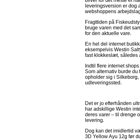
bliver for det meste et h
leveringsversion er dog a
webshoppens arbejdslag
Fragttiden på Fiskeudstyr
bruge varen med det samme
for den aktuelle vare.
En hel del internet but
eksempelvis Westin Salty
fast klokkeslæt, således 
Indtil flere internet shops
Som alternativ burde du
opholder sig i Silkeborg, 
udleveringssted.
Det er jo efterhånden ul
har adskillige Westin in
deres varer – til drenge 
levering.
Dog kan det imidlertid væ
3D Yellow Ayu 12g før du 