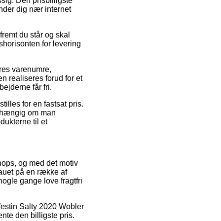
sig. Den prisbilligste
nder dig nær internet
fremt du står og skal
shorisonten for levering
eres varenumre,
 realiseres forud for et
ejderne får fri.
illes for en fastsat pris.
uafhængig om man
dukterne til et
shops, og med det motiv
auet på en række af
nogle gange love fragtfri
å Westin Salty 2020 Wobler
te den billigste pris.