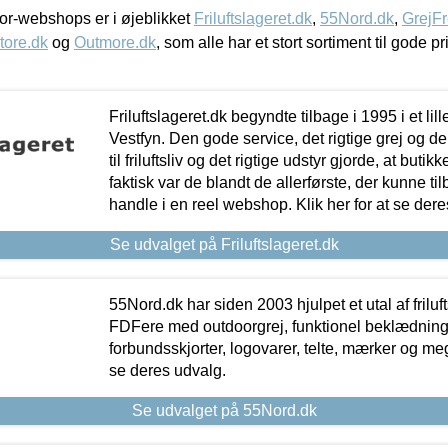
r-webshops er i øjeblikket
Friluftslageret.dk
,
55Nord.dk
,
GrejFr
tore.dk
og
Outmore.dk
, som alle har et stort sortiment til gode pr
Friluftslageret.dk begyndte tilbage i 1995 i et lil
Vestfyn. Den gode service, det rigtige grej og 
til friluftsliv og det rigtige udstyr gjorde, at buti
faktisk var de blandt de allerførste, der kunne ti
handle i en reel webshop. Klik her for at se dere
Se udvalget på Friluftslageret.dk
55Nord.dk har siden 2003 hjulpet et utal af friluf
FDFere med outdoorgrej, funktionel beklædning,
forbundsskjorter, logovarer, telte, mærker og meg
se deres udvalg.
Se udvalget på 55Nord.dk