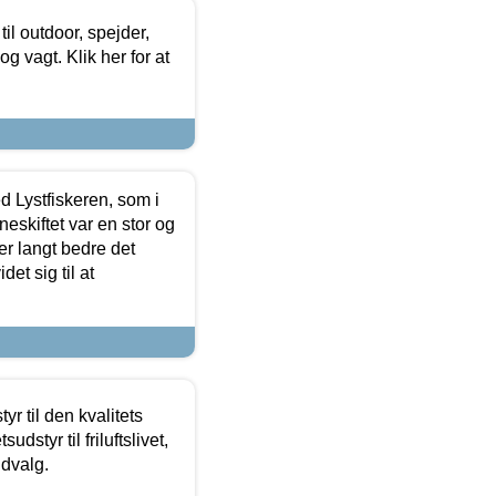
il outdoor, spejder,
 og vagt. Klik her for at
d Lystfiskeren, som i
neskiftet var en stor og
r langt bedre det
et sig til at
r til den kvalitets
dstyr til friluftslivet,
udvalg.