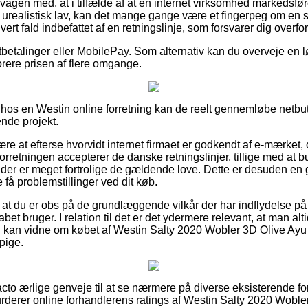
vågen med, at i tilfælde af at en internet virksomhed markedsfører
urealistisk lav, kan det mange gange være et fingerpeg om en sv
vert fald indbefattet af en retningslinje, som forsvarer dig overfo
tbetalinger eller MobilePay. Som alternativ kan du overveje en l
norere prisen af flere omgange.
hos en Westin online forretning kan de reelt gennemløbe netbuti
ende projekt.
være at efterse hvorvidt internet firmaet er godkendt af e-mærket,
forretningen accepterer de danske retningslinjer, tillige med at 
der er meget fortrolige de gældende love. Dette er desuden en go
 få problemstillinger ved dit køb.
at du er obs på de grundlæggende vilkår der har indflydelse på 
abet bruger. I relation til det er det ydermere relevant, at man alti
d kan vidne om købet af Westin Salty 2020 Wobler 3D Olive Ayu 
 pige.
acto ærlige genveje til at se nærmere på diverse eksisterende fo
 vurderer online forhandlerens ratings af Westin Salty 2020 Wobl