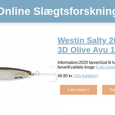
Online Slægtsforsknin
Westin Salty 
3D Olive Ayu 
Information:2020 farverGod til
farverKvalitets kroge
(Læs mere
49.95
kr.
(Vis fragtpris)
Læs mere »
Kø