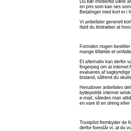
Du bør imidlertid være år
en pris som kan ses som 
Betalinger med kort er i h
Vi anbefaler generelt kor
ifald du tilstræber at ho
Forinden nogen bestiller 
mange tilfælde et omfatt
Et alternativ kan derfor 
fingerpeg om at internet 
evalueres af sagkyndige 
bistand, såfremt du skulle
Herudover anbefales det 
byttepolitik internet selsk
e-mail, således man alti
en vare til en dreng eller
Trustpilot frembyder de f
derfor foreslår vi, at du