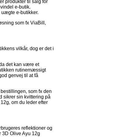
 produkter til salg for
indel e-butik.
r uægte e-butikker.
øsning som fx ViaBill,
kkens vilkår, dog er det i
 da det kan være et
butikken rutinemæssigt
d genvej til at få
bestillingen, som fx den
d sikrer sin kvittering på
12g, om du leder efter
rbrugeres reflektioner og
er 3D Olive Ayu 12g