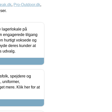
eak.dk
,
Pro-Outdoor.dk
,
iser.
le lagerlokale på
den engagerede tilgang
kken hurtigt voksede og
lbyde deres kunder at
s udvalg.
tsfolk, spejdere og
 uniformer,
et mere. Klik her for at