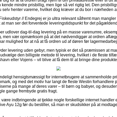
e dig for at få ordren bragt hjem til din privatadresse eller til di
kende mindre prisbillig, men lige så vel rigtig let. Den prisbilli
u selv henter varerne, hvilket dog kræver at du bor i nærheden 
Fiskeudstyr // Endegrej er jo ultra relevant såfremt man mangler
t at man ser det forventede leveringstidspunkt for det pågælden
er udlover dag-til-dag levering på en masse varenumre, eksem
, men vær opmærksom på at det nødvendiggør at ordren aflægges
har mulighed for at nå at få ordren ud af døren før lagermedarbej
der levering uden gebyr, men typisk er det så præmissen at ma
vælge den billigste metode til levering, hvilket i de fleste til
havn eller Vojens – vil blive at få dem til at bringe dine produkt
ndeligt hensigtsmæssigt for internetbrugere at sammenholde pris
nmark, og med det motiv har langt de fleste Westin forhandlere p
iserne på mange af deres varer – til børn og babyer, og desuden
gle gange frembyde gratis fragt.
være indbringende at tjekke nogle forskellige internet handler e
ve Ayu 12g før du bestiller, så man er skudsikker på at modtag