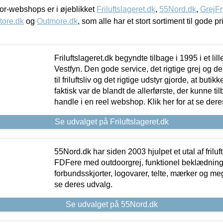
r-webshops er i øjeblikket
Friluftslageret.dk
,
55Nord.dk
,
GrejFr
tore.dk
og
Outmore.dk
, som alle har et stort sortiment til gode pr
Friluftslageret.dk begyndte tilbage i 1995 i et lil
Vestfyn. Den gode service, det rigtige grej og 
til friluftsliv og det rigtige udstyr gjorde, at buti
faktisk var de blandt de allerførste, der kunne ti
handle i en reel webshop. Klik her for at se dere
Se udvalget på Friluftslageret.dk
55Nord.dk har siden 2003 hjulpet et utal af friluf
FDFere med outdoorgrej, funktionel beklædning,
forbundsskjorter, logovarer, telte, mærker og meg
se deres udvalg.
Se udvalget på 55Nord.dk