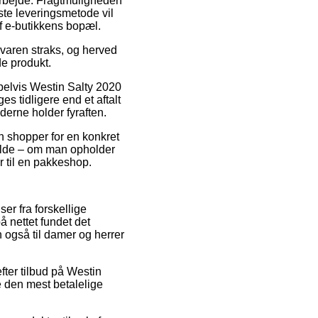
t arbejde. Fragtmuligheden
gste leveringsmetode vil
af e-butikkens bopæl.
 varen straks, og herved
de produkt.
pelvis Westin Salty 2020
 tidligere end et aftalt
derne holder fyraften.
n shopper for en konkret
fælde – om man opholder
er til en pakkeshop.
er fra forskellige
å nettet fundet det
 også til damer og herrer
fter tilbud på Westin
e den mest betalelige