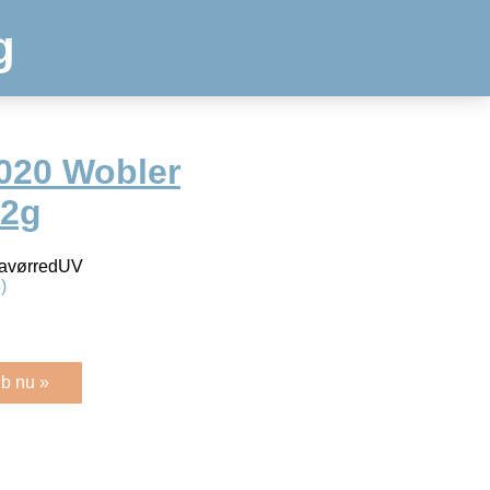
g
2020 Wobler
12g
 havørredUV
)
b nu »