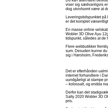
Du kan alternativt beslutt
viser sig sædvanligvis en 
dog utvivlsomt være at d
Leveringstidspunktet på 
er det komplet væsentlig
En masse online selskab
Wobler 3D Olive Ayu 12g
tidspunkt, således at de 
Flere webbutikker fremby
sum. Desuden kunne du ud
sig i Hørsholm, Frederiks
Det er efterhånden ualmi
internet forhandlere i Da
uundgåeligt at stampe pr
– kolossalt, og endda no
Derfor kan det stadigvæk 
Salty 2020 Wobler 3D Oli
pris.