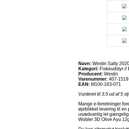
Navn:
Westin Salty 202
Kategori:
Fiskeudstyr //
Producent:
Westin
Varenummer:
407-1519
EAN:
M100-163-071
Vurderet til
3.5
ud af 5 st
Mange e-forretninger for
øjeblikket levering til en
usædvanlig let gængelig,
Wobler 3D Olive Ayu 12g