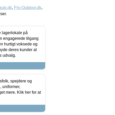
eak.dk
,
Pro-Outdoor.dk
,
iser.
le lagerlokale på
den engagerede tilgang
kken hurtigt voksede og
lbyde deres kunder at
s udvalg.
tsfolk, spejdere og
 uniformer,
et mere. Klik her for at