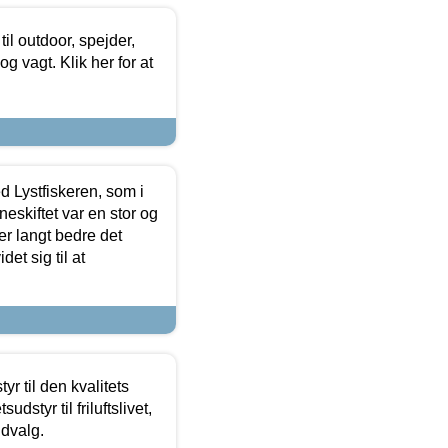
il outdoor, spejder,
 og vagt. Klik her for at
d Lystfiskeren, som i
neskiftet var en stor og
r langt bedre det
et sig til at
r til den kvalitets
dstyr til friluftslivet,
udvalg.