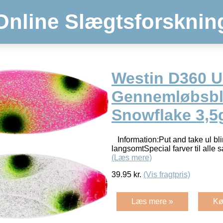
Online Slægtsforsknin
Westin D360 
Gennemløbsbl
Snowflake 3,5
Information:Put and take ul bl
langsomtSpecial farver til alle 
(Læs mere)
39.95
kr.
(Vis fragtpris)
Læs mere »
Kø