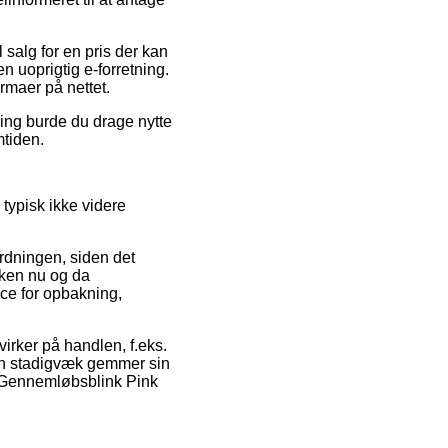
salg for en pris der kan
n uoprigtig e-forretning.
irmaer på nettet.
ing burde du drage nytte
mtiden.
 typisk ikke videre
rdningen, siden det
kken nu og da
ce for opbakning,
irker på handlen, f.eks.
man stadigvæk gemmer sin
UL Gennemløbsblink Pink