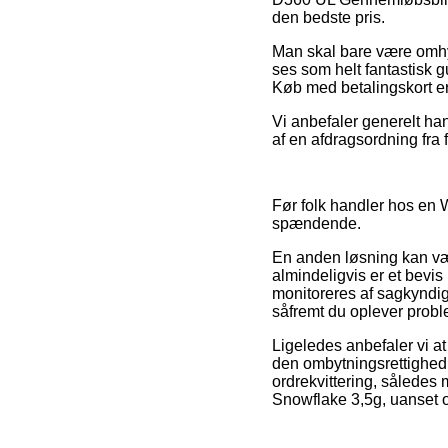
den bedste pris.
Man skal bare være omhyg
ses som helt fantastisk g
Køb med betalingskort er 
Vi anbefaler generelt ha
af en afdragsordning fra f
Før folk handler hos en W
spændende.
En anden løsning kan væ
almindeligvis er et bevi
monitoreres af sagkyndi
såfremt du oplever probl
Ligeledes anbefaler vi a
den ombytningsrettighed 
ordrekvittering, således
Snowflake 3,5g, uanset om