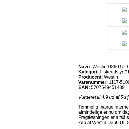
Navn:
Westin D360 UL G
Kategori:
Fiskeudstyr //
Producent:
Westin
Varenummer:
1117-510
EAN:
5707549451489
Vurderet til
4.9
ud af 5 st
Temmelig mange internet 
almindelige er nu om dag
Fragtløsningen er altså s
køb af Westin D360 UL 