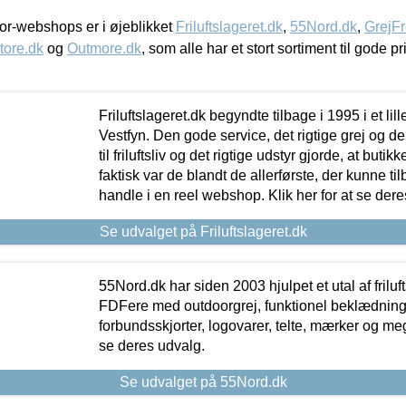
r-webshops er i øjeblikket
Friluftslageret.dk
,
55Nord.dk
,
GrejFr
tore.dk
og
Outmore.dk
, som alle har et stort sortiment til gode pr
Friluftslageret.dk begyndte tilbage i 1995 i et lil
Vestfyn. Den gode service, det rigtige grej og 
til friluftsliv og det rigtige udstyr gjorde, at buti
faktisk var de blandt de allerførste, der kunne ti
handle i en reel webshop. Klik her for at se dere
Se udvalget på Friluftslageret.dk
55Nord.dk har siden 2003 hjulpet et utal af friluf
FDFere med outdoorgrej, funktionel beklædning,
forbundsskjorter, logovarer, telte, mærker og meg
se deres udvalg.
Se udvalget på 55Nord.dk