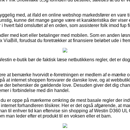
gelig med, at ifald en online webshop markedsfører en vare til 
unstig, kunne det mange gange være et karakteristika der viser e
i hvert fald omsluttet af en orden, som assisterer folk imod fup f
ndler med kort eller betalinger med mobilen. Som en anden løsn
x ViaBill, forudsat du foretrækker at finansiere beløbet ude i fre
estin e-butik bør de faktisk læse netbutikkens regler, det er dog
re at bemærke hvorvidt e-forretningen er medlem af e-mærke o
s på at internet shoppen forsvarer de danske love, og at webbuti
ge der behersker de gældende love. Desuden giver det dig chan
emer i forbindelse med din handel.
t du er oppe på mærkerne omkring de mest basale regler der indv
internet forhandleren tilsikrer. Her er det også afgørende, at 
 man til enhver tid kan eftervise sin shopping af Westin D360 
 man leder efter et produkt til en voksen eller et barn.