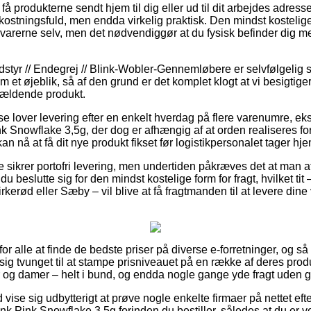
 få produkterne sendt hjem til dig eller ud til dit arbejdes adres
stningsfuld, men endda virkelig praktisk. Den mindst kostelige f
 varerne selv, men det nødvendiggør at du fysisk befinder dig med
styr // Endegrej // Blink-Wobler-Gennemløbere er selvfølgelig 
 et øjeblik, så af den grund er det komplet klogt at vi besigtig
gældende produkt.
use lover levering efter en enkelt hverdag på flere varenumre, 
Snowflake 3,5g, der dog er afhængig af at orden realiseres foru
an nå at få dit nye produkt fikset før logistikpersonalet tager hje
e sikrer portofri levering, men undertiden påkræves det at man a
du beslutte sig for den mindst kostelige form for fragt, hvilket t
rkerød eller Sæby – vil blive at få fragtmanden til at levere dine v
or alle at finde de bedste priser på diverse e-forretninger, og så
t sig tvunget til at stampe prisniveauet på en række af deres prod
er og damer – helt i bund, og endda nogle gange yde fragt uden g
id vise sig udbytterigt at prøve nogle enkelte firmaer på nettet ef
Pink Snowflake 3,5g forinden du bestiller, således at du er vel