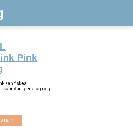
g
UL
ink Pink
g
inkKan fiskes
sæsonerIncl perle og ring
b nu »