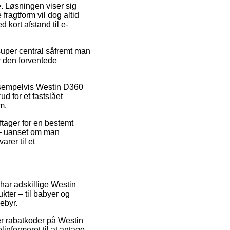
se. Løsningen viser sig
ragtform vil dog altid
 kort afstand til e-
super central såfremt man
er den forventede
eksempelvis Westin D360
d for et fastslået
m.
ftager for en bestemt
it – uanset om man
arer til et
 har adskillige Westin
ukter – til babyer og
ebyr.
ter rabatkoder på Westin
informeret til at antage