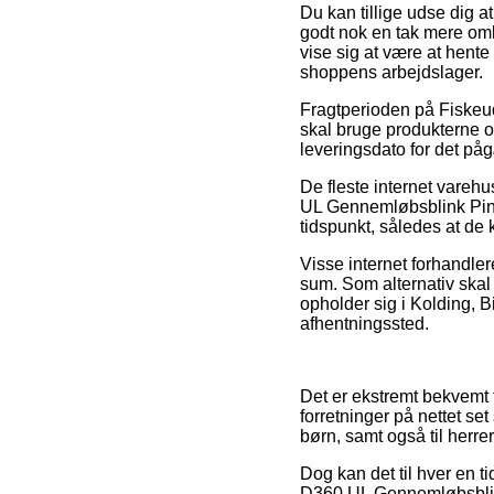
Du kan tillige udse dig at
godt nok en tak mere omko
vise sig at være at hente
shoppens arbejdslager.
Fragtperioden på Fiskeud
skal bruge produkterne om
leveringsdato for det på
De fleste internet vareh
UL Gennemløbsblink Pink 
tidspunkt, således at de k
Visse internet forhandler
sum. Som alternativ skal 
opholder sig i Kolding, Bi
afhentningssted.
Det er ekstremt bekvemt f
forretninger på nettet se
børn, samt også til herr
Dog kan det til hver en t
D360 UL Gennemløbsblink 