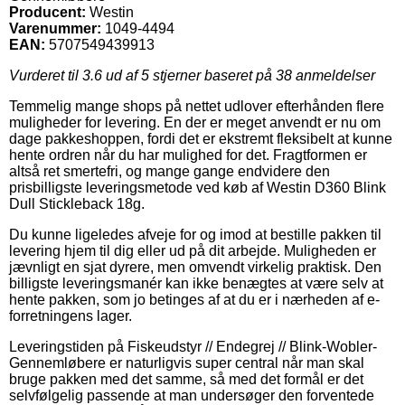
Producent:
Westin
Varenummer:
1049-4494
EAN:
5707549439913
Vurderet til
3.6
ud af 5 stjerner baseret på
38
anmeldelser
Temmelig mange shops på nettet udlover efterhånden flere
muligheder for levering. En der er meget anvendt er nu om
dage pakkeshoppen, fordi det er ekstremt fleksibelt at kunne
hente ordren når du har mulighed for det. Fragtformen er
altså ret smertefri, og mange gange endvidere den
prisbilligste leveringsmetode ved køb af Westin D360 Blink
Dull Stickleback 18g.
Du kunne ligeledes afveje for og imod at bestille pakken til
levering hjem til dig eller ud på dit arbejde. Muligheden er
jævnligt en sjat dyrere, men omvendt virkelig praktisk. Den
billigste leveringsmanér kan ikke benægtes at være selv at
hente pakken, som jo betinges af at du er i nærheden af e-
forretningens lager.
Leveringstiden på Fiskeudstyr // Endegrej // Blink-Wobler-
Gennemløbere er naturligvis super central når man skal
bruge pakken med det samme, så med det formål er det
selvfølgelig passende at man undersøger den forventede