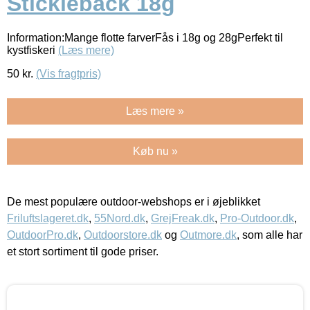
Stickleback 18g
Information:Mange flotte farverFås i 18g og 28gPerfekt til
kystfiskeri
(Læs mere)
50
kr.
(Vis fragtpris)
Læs mere »
Køb nu »
De mest populære outdoor-webshops er i øjeblikket
Friluftslageret.dk
,
55Nord.dk
,
GrejFreak.dk
,
Pro-Outdoor.dk
,
OutdoorPro.dk
,
Outdoorstore.dk
og
Outmore.dk
, som alle har
et stort sortiment til gode priser.