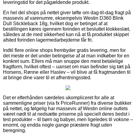
leveringstid for det pågældende produkt.
En hel del shops på nettet giver løfte om dag-til-dag fragt på
massevis af varenumre, eksempelvis Westin D360 Blink
Dull Stickleback 18g, hvilket dog er betinget af at
bestillingen køres igennem forinden et besluttet klokkeslæt,
således at de med sikkerhed kan nå at få produktet skippet
afsted forinden lagermedarbejderne får fri.
Indtil flere online shops frembyder gratis levering, men for
det meste er det under betingelse af at man indkøber for en
konkret sum. Ellers må man snuppe den mest betalelige
fragtform, hvilket oftest – uanset om man befinder sig tæt på
Horsens, Rønne eller Haslev – vil blive at få fragtmanden til
at bringe dine varer til et afhentningssted.
Det er efterhånden særdeles ukompliceret for alle at
sammenligne priser (via fx PriceRunner) fra diverse butikker
på nettet, og følgelig har massevis af Westin online outlets
været nødt til at nedsætte priserne på specielt deres bedst i
test produkter – til børn og babyer, men ligeledes til voksne –
enormt, og endda nogle gange præstere fragt uden
beregning.