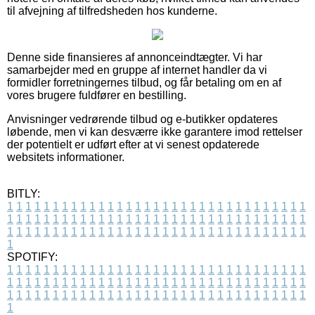
til afvejning af tilfredsheden hos kunderne.
Denne side finansieres af annonceindtægter. Vi har
samarbejder med en gruppe af internet handler da vi
formidler forretningernes tilbud, og får betaling om en af
vores brugere fuldfører en bestilling.
Anvisninger vedrørende tilbud og e-butikker opdateres
løbende, men vi kan desværre ikke garantere imod rettelser
der potentielt er udført efter at vi senest opdaterede
websitets informationer.
BITLY:
1
1
1
1
1
1
1
1
1
1
1
1
1
1
1
1
1
1
1
1
1
1
1
1
1
1
1
1
1
1
1
1
1
1
1
1
1
1
1
1
1
1
1
1
1
1
1
1
1
1
1
1
1
1
1
1
1
1
1
1
1
1
1
1
1
1
1
1
1
1
1
1
1
1
1
1
1
1
1
1
1
1
1
1
1
1
1
1
1
1
1
1
1
1
1
1
1
1
1
1
SPOTIFY:
1
1
1
1
1
1
1
1
1
1
1
1
1
1
1
1
1
1
1
1
1
1
1
1
1
1
1
1
1
1
1
1
1
1
1
1
1
1
1
1
1
1
1
1
1
1
1
1
1
1
1
1
1
1
1
1
1
1
1
1
1
1
1
1
1
1
1
1
1
1
1
1
1
1
1
1
1
1
1
1
1
1
1
1
1
1
1
1
1
1
1
1
1
1
1
1
1
1
1
1