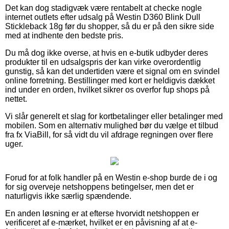
Det kan dog stadigvæk være rentabelt at checke nogle
internet outlets efter udsalg på Westin D360 Blink Dull
Stickleback 18g før du shopper, så du er på den sikre side
med at indhente den bedste pris.
Du må dog ikke overse, at hvis en e-butik udbyder deres
produkter til en udsalgspris der kan virke overordentlig
gunstig, så kan det undertiden være et signal om en svindel
online forretning. Bestillinger med kort er heldigvis dækket
ind under en orden, hvilket sikrer os overfor fup shops på
nettet.
Vi slår generelt et slag for kortbetalinger eller betalinger med
mobilen. Som en alternativ mulighed bør du vælge et tilbud
fra fx ViaBill, for så vidt du vil afdrage regningen over flere
uger.
Forud for at folk handler på en Westin e-shop burde de i og
for sig overveje netshoppens betingelser, men det er
naturligvis ikke særlig spændende.
En anden løsning er at efterse hvorvidt netshoppen er
verificeret af e-mærket, hvilket er en påvisning af at e-