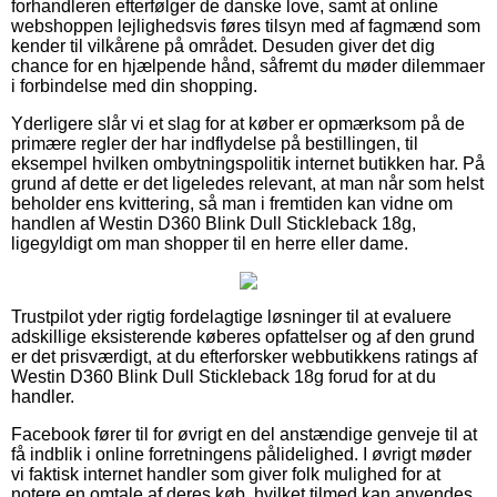
forhandleren efterfølger de danske love, samt at online
webshoppen lejlighedsvis føres tilsyn med af fagmænd som
kender til vilkårene på området. Desuden giver det dig
chance for en hjælpende hånd, såfremt du møder dilemmaer
i forbindelse med din shopping.
Yderligere slår vi et slag for at køber er opmærksom på de
primære regler der har indflydelse på bestillingen, til
eksempel hvilken ombytningspolitik internet butikken har. På
grund af dette er det ligeledes relevant, at man når som helst
beholder ens kvittering, så man i fremtiden kan vidne om
handlen af Westin D360 Blink Dull Stickleback 18g,
ligegyldigt om man shopper til en herre eller dame.
Trustpilot yder rigtig fordelagtige løsninger til at evaluere
adskillige eksisterende køberes opfattelser og af den grund
er det prisværdigt, at du efterforsker webbutikkens ratings af
Westin D360 Blink Dull Stickleback 18g forud for at du
handler.
Facebook fører til for øvrigt en del anstændige genveje til at
få indblik i online forretningens pålidelighed. I øvrigt møder
vi faktisk internet handler som giver folk mulighed for at
notere en omtale af deres køb, hvilket tilmed kan anvendes