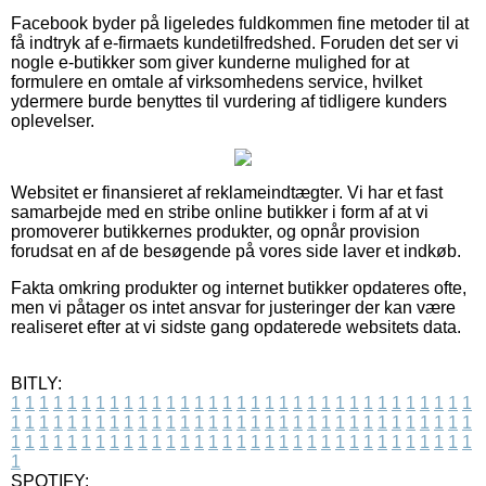
Facebook byder på ligeledes fuldkommen fine metoder til at
få indtryk af e-firmaets kundetilfredshed. Foruden det ser vi
nogle e-butikker som giver kunderne mulighed for at
formulere en omtale af virksomhedens service, hvilket
ydermere burde benyttes til vurdering af tidligere kunders
oplevelser.
Websitet er finansieret af reklameindtægter. Vi har et fast
samarbejde med en stribe online butikker i form af at vi
promoverer butikkernes produkter, og opnår provision
forudsat en af de besøgende på vores side laver et indkøb.
Fakta omkring produkter og internet butikker opdateres ofte,
men vi påtager os intet ansvar for justeringer der kan være
realiseret efter at vi sidste gang opdaterede websitets data.
BITLY:
1
1
1
1
1
1
1
1
1
1
1
1
1
1
1
1
1
1
1
1
1
1
1
1
1
1
1
1
1
1
1
1
1
1
1
1
1
1
1
1
1
1
1
1
1
1
1
1
1
1
1
1
1
1
1
1
1
1
1
1
1
1
1
1
1
1
1
1
1
1
1
1
1
1
1
1
1
1
1
1
1
1
1
1
1
1
1
1
1
1
1
1
1
1
1
1
1
1
1
1
SPOTIFY: