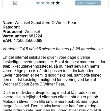
Besøg webshop
Navn:
Wechsel Scout Zero-G Winter Pear
Kategori:
Producent:
Wechsel
Varenummer:
681224
EAN:
4250635606399
Vurderet til
4.5
ud af 5 stjerner baseret på
28
anmeldelser
En del internet selskaber giver i vore dage diverse
forskellige leveringsmodeller. En af de mest moderne er for
øjeblikket udleveringssteder, så du nemt selv kan hente
varerne lige præcis når det passer ind i din kalender.
Leveringstypen er nemlig rigtig fleksibel, samt ofte tilmed
den mindst kostelige mulighed for levering ved køb af
Wechsel Scout Zero-G Winter Pear.
Du kan endvidere afveje for og imod at få produkterne
leveret til din lejlighed eller hus eller til når du er på job.
Metoden bliver tit en lille smule mere pebret, men også
meget fleksibel. Den mindst kostelige fragtform er dog at
hente ordren selv, men den mulighed stiller krav om at du