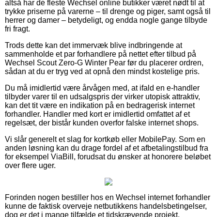
altså har de fleste Wechsel online butikker været nødt til at
trykke priserne på varerne – til drenge og piger, samt også til
herrer og damer – betydeligt, og endda nogle gange tilbyde
fri fragt.
Trods dette kan det immervæk blive indbringende at
sammenholde et par forhandlere på nettet efter tilbud på
Wechsel Scout Zero-G Winter Pear før du placerer ordren,
sådan at du er tryg ved at opnå den mindst kostelige pris.
Du må imidlertid være årvågen med, at ifald en e-handler
tilbyder varer til en udsalgspris der virker utopisk attraktiv,
kan det tit være en indikation på en bedragerisk internet
forhandler. Handler med kort er imidlertid omfattet af et
regelsæt, der bistår kunden overfor falske internet shops.
Vi slår generelt et slag for kortkøb eller MobilePay. Som en
anden løsning kan du drage fordel af et afbetalingstilbud fra
for eksempel ViaBill, forudsat du ønsker at honorere beløbet
over flere uger.
Forinden nogen bestiller hos en Wechsel internet forhandler
kunne de faktisk overveje netbutikkens handelsbetingelser,
dog er det i mange tilfælde et tidskrævende projekt.