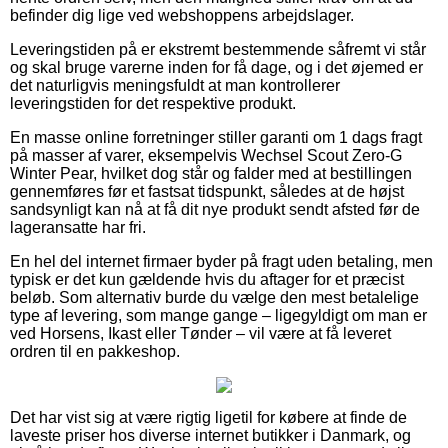
befinder dig lige ved webshoppens arbejdslager.
Leveringstiden på er ekstremt bestemmende såfremt vi står
og skal bruge varerne inden for få dage, og i det øjemed er
det naturligvis meningsfuldt at man kontrollerer
leveringstiden for det respektive produkt.
En masse online forretninger stiller garanti om 1 dags fragt
på masser af varer, eksempelvis Wechsel Scout Zero-G
Winter Pear, hvilket dog står og falder med at bestillingen
gennemføres før et fastsat tidspunkt, således at de højst
sandsynligt kan nå at få dit nye produkt sendt afsted før de
lageransatte har fri.
En hel del internet firmaer byder på fragt uden betaling, men
typisk er det kun gældende hvis du aftager for et præcist
beløb. Som alternativ burde du vælge den mest betalelige
type af levering, som mange gange – ligegyldigt om man er
ved Horsens, Ikast eller Tønder – vil være at få leveret
ordren til en pakkeshop.
Det har vist sig at være rigtig ligetil for købere at finde de
laveste priser hos diverse internet butikker i Danmark, og