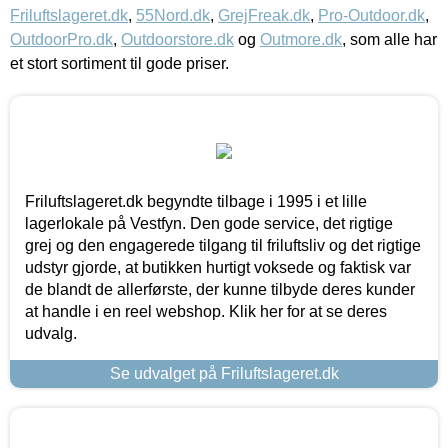
Friluftslageret.dk
,
55Nord.dk
,
GrejFreak.dk
,
Pro-Outdoor.dk
,
OutdoorPro.dk
,
Outdoorstore.dk
og
Outmore.dk
, som alle har
et stort sortiment til gode priser.
Friluftslageret.dk begyndte tilbage i 1995 i et lille
lagerlokale på Vestfyn. Den gode service, det rigtige
grej og den engagerede tilgang til friluftsliv og det rigtige
udstyr gjorde, at butikken hurtigt voksede og faktisk var
de blandt de allerførste, der kunne tilbyde deres kunder
at handle i en reel webshop. Klik her for at se deres
udvalg.
Se udvalget på Friluftslageret.dk