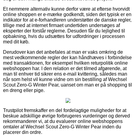
Et nemmere alternativ kunne derfor være at efterse hvorvidt
online shoppen er e-mærke godkendt, siden det typisk er en
indikator for at e-forhandleren understøtter de danske regler,
tillige med at internet firmaet undertiden undersøges af
eksperter der forstår reglerne. Desuden får du lejlighed til
opbakning, hvis du udsættes for udfordringer i processen
med dit køb.
Derudover kan det anbefales at man er vaks omkring de
mest vedkommende regler der kan håndhæves i forbindelse
med transaktionen, for eksempel hvilken returpolitik online
webshoppen har. I den relation er det tilmed afgørende, at
man til enhver tid sikrer ens e-mail kvittering, således man
når som helst vil kunne vidne om sin bestilling af Wechsel
Scout Zero-G Winter Pear, uanset om man er på shopping til
en dreng eller pige.
Trustpilot fremskaffer en del fordelagtige muligheder for at
beskue adskillige øvrige forbrugeres vurderinger og derved
rekommanderer vi, at du evaluerer online webshoppens
omtaler af Wechsel Scout Zero-G Winter Pear inden du
placerer din ordre.