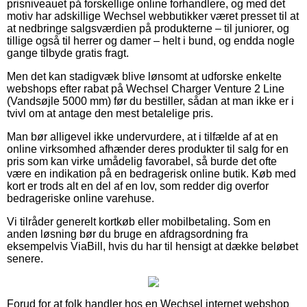
prisniveauet på forskellige online forhandlere, og med det
motiv har adskillige Wechsel webbutikker været presset til at
at nedbringe salgsværdien på produkterne – til juniorer, og
tillige også til herrer og damer – helt i bund, og endda nogle
gange tilbyde gratis fragt.
Men det kan stadigvæk blive lønsomt at udforske enkelte
webshops efter rabat på Wechsel Charger Venture 2 Line
(Vandsøjle 5000 mm) før du bestiller, sådan at man ikke er i
tvivl om at antage den mest betalelige pris.
Man bør alligevel ikke undervurdere, at i tilfælde af at en
online virksomhed afhænder deres produkter til salg for en
pris som kan virke umådelig favorabel, så burde det ofte
være en indikation på en bedragerisk online butik. Køb med
kort er trods alt en del af en lov, som redder dig overfor
bedrageriske online varehuse.
Vi tilråder generelt kortkøb eller mobilbetaling. Som en
anden løsning bør du bruge en afdragsordning fra
eksempelvis ViaBill, hvis du har til hensigt at dække beløbet
senere.
Forud for at folk handler hos en Wechsel internet webshop