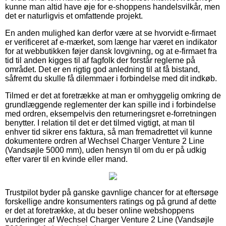
kunne man altid have øje for e-shoppens handelsvilkår, men
det er naturligvis et omfattende projekt.
En anden mulighed kan derfor være at se hvorvidt e-firmaet
er verificeret af e-mærket, som længe har været en indikator
for at webbutikken føjer dansk lovgivning, og at e-firmaet fra
tid til anden kigges til af fagfolk der forstår reglerne på
området. Det er en rigtig god anledning til at få bistand,
såfremt du skulle få dilemmaer i forbindelse med dit indkøb.
Tilmed er det at foretrække at man er omhyggelig omkring de
grundlæggende reglementer der kan spille ind i forbindelse
med ordren, eksempelvis den returneringsret e-forretningen
benytter. I relation til det er det tilmed vigtigt, at man til
enhver tid sikrer ens faktura, så man fremadrettet vil kunne
dokumentere ordren af Wechsel Charger Venture 2 Line
(Vandsøjle 5000 mm), uden hensyn til om du er på udkig
efter varer til en kvinde eller mand.
Trustpilot byder på ganske gavnlige chancer for at eftersøge
forskellige andre konsumenters ratings og på grund af dette
er det at foretrække, at du beser online webshoppens
vurderinger af Wechsel Charger Venture 2 Line (Vandsøjle