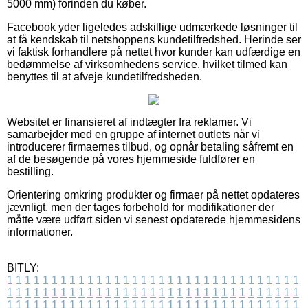
5000 mm) forinden du køber.
Facebook yder ligeledes adskillige udmærkede løsninger til
at få kendskab til netshoppens kundetilfredshed. Herinde ser
vi faktisk forhandlere på nettet hvor kunder kan udfærdige en
bedømmelse af virksomhedens service, hvilket tilmed kan
benyttes til at afveje kundetilfredsheden.
Websitet er finansieret af indtægter fra reklamer. Vi
samarbejder med en gruppe af internet outlets når vi
introducerer firmaernes tilbud, og opnår betaling såfremt en
af de besøgende på vores hjemmeside fuldfører en
bestilling.
Orientering omkring produkter og firmaer på nettet opdateres
jævnligt, men der tages forbehold for modifikationer der
måtte være udført siden vi senest opdaterede hjemmesidens
informationer.
BITLY:
1
1
1
1
1
1
1
1
1
1
1
1
1
1
1
1
1
1
1
1
1
1
1
1
1
1
1
1
1
1
1
1
1
1
1
1
1
1
1
1
1
1
1
1
1
1
1
1
1
1
1
1
1
1
1
1
1
1
1
1
1
1
1
1
1
1
1
1
1
1
1
1
1
1
1
1
1
1
1
1
1
1
1
1
1
1
1
1
1
1
1
1
1
1
1
1
1
1
1