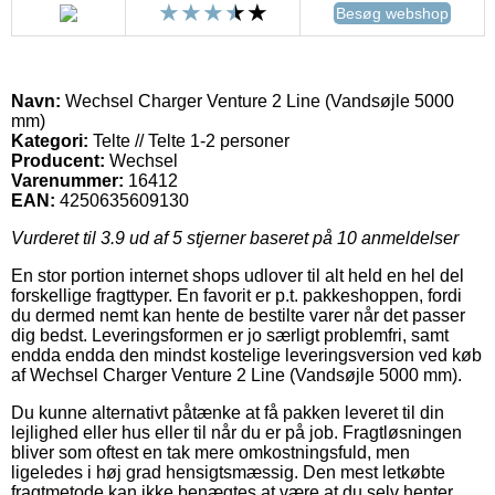
Besøg webshop
Navn:
Wechsel Charger Venture 2 Line (Vandsøjle 5000
mm)
Kategori:
Telte // Telte 1-2 personer
Producent:
Wechsel
Varenummer:
16412
EAN:
4250635609130
Vurderet til
3.9
ud af 5 stjerner baseret på
10
anmeldelser
En stor portion internet shops udlover til alt held en hel del
forskellige fragttyper. En favorit er p.t. pakkeshoppen, fordi
du dermed nemt kan hente de bestilte varer når det passer
dig bedst. Leveringsformen er jo særligt problemfri, samt
endda endda den mindst kostelige leveringsversion ved køb
af Wechsel Charger Venture 2 Line (Vandsøjle 5000 mm).
Du kunne alternativt påtænke at få pakken leveret til din
lejlighed eller hus eller til når du er på job. Fragtløsningen
bliver som oftest en tak mere omkostningsfuld, men
ligeledes i høj grad hensigtsmæssig. Den mest letkøbte
fragtmetode kan ikke benægtes at være at du selv henter