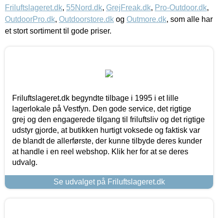
Friluftslageret.dk
,
55Nord.dk
,
GrejFreak.dk
,
Pro-Outdoor.dk
,
OutdoorPro.dk
,
Outdoorstore.dk
og
Outmore.dk
, som alle har
et stort sortiment til gode priser.
Friluftslageret.dk begyndte tilbage i 1995 i et lille
lagerlokale på Vestfyn. Den gode service, det rigtige
grej og den engagerede tilgang til friluftsliv og det rigtige
udstyr gjorde, at butikken hurtigt voksede og faktisk var
de blandt de allerførste, der kunne tilbyde deres kunder
at handle i en reel webshop. Klik her for at se deres
udvalg.
Se udvalget på Friluftslageret.dk