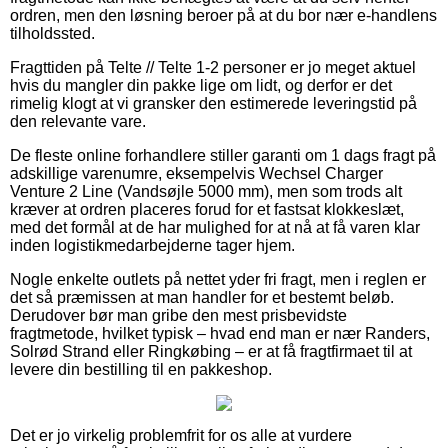
ordren, men den løsning beroer på at du bor nær e-handlens
tilholdssted.
Fragttiden på Telte // Telte 1-2 personer er jo meget aktuel
hvis du mangler din pakke lige om lidt, og derfor er det
rimelig klogt at vi gransker den estimerede leveringstid på
den relevante vare.
De fleste online forhandlere stiller garanti om 1 dags fragt på
adskillige varenumre, eksempelvis Wechsel Charger
Venture 2 Line (Vandsøjle 5000 mm), men som trods alt
kræver at ordren placeres forud for et fastsat klokkeslæt,
med det formål at de har mulighed for at nå at få varen klar
inden logistikmedarbejderne tager hjem.
Nogle enkelte outlets på nettet yder fri fragt, men i reglen er
det så præmissen at man handler for et bestemt beløb.
Derudover bør man gribe den mest prisbevidste
fragtmetode, hvilket typisk – hvad end man er nær Randers,
Solrød Strand eller Ringkøbing – er at få fragtfirmaet til at
levere din bestilling til en pakkeshop.
Det er jo virkelig problemfrit for os alle at vurdere