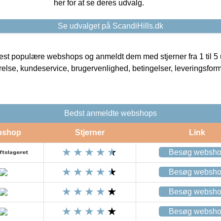
her for at se deres udvalg.
Se udvalget på ScandiHills.dk
t populære webshops og anmeldt dem med stjerner fra 1 til 5 ud
rrelse, kundeservice, brugervenlighed, betingelser, leveringsfor
Bedst anmeldte webshops
bshop
Stjerner
Link
Besøg websh
Besøg websh
Besøg websh
Besøg websh