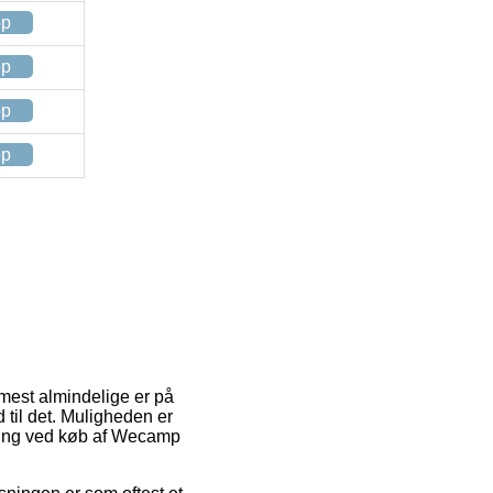
op
op
op
op
 mest almindelige er på
 til det. Muligheden er
sning ved køb af Wecamp