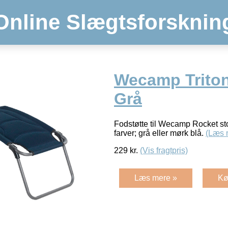
Online Slægtsforsknin
Wecamp Triton
Grå
Fodstøtte til Wecamp Rocket s
farver; grå eller mørk blå.
(Læs 
229
kr.
(Vis fragtpris)
Læs mere »
Kø