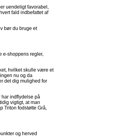
er uendeligt favorabel,
ert fald indbefattet af
iv bør du bruge et
e e-shoppens regler,
et, hvilket skulle være et
tningen nu og da
r det dig mulighed for
 har indflydelse på
idig vigtigt, at man
 Triton fodstøtte Grå,
spunkter og herved