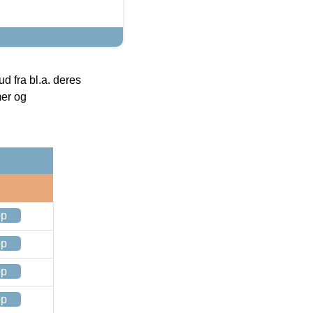
 fra bl.a. deres
mer og
op
op
op
op