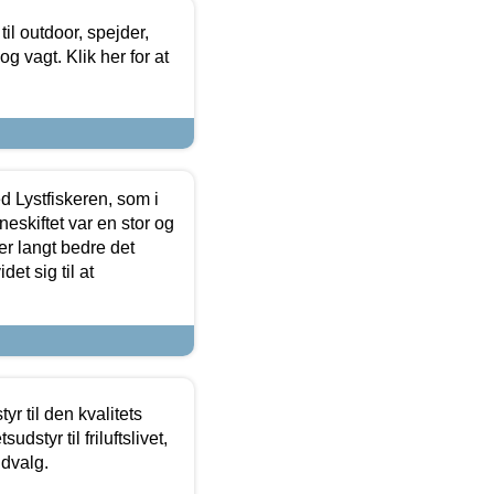
il outdoor, spejder,
 og vagt. Klik her for at
d Lystfiskeren, som i
neskiftet var en stor og
r langt bedre det
et sig til at
r til den kvalitets
dstyr til friluftslivet,
udvalg.