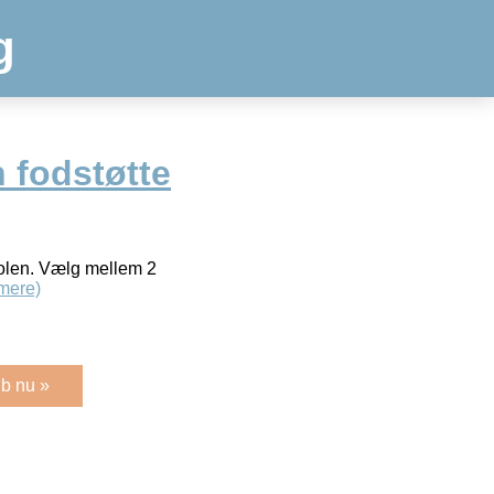
g
 fodstøtte
tolen. Vælg mellem 2
mere)
b nu »