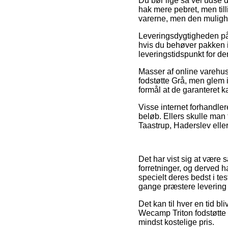
Du bør lige så vel udse di
hak mere pebret, men till
varerne, men den muligh
Leveringsdygtigheden på
hvis du behøver pakken in
leveringstidspunkt for de
Masser af online varehus
fodstøtte Grå, men glem i
formål at de garanteret k
Visse internet forhandlere
beløb. Ellers skulle man 
Taastrup, Haderslev eller
Det har vist sig at være s
forretninger, og derved h
specielt deres bedst i tes
gange præstere levering 
Det kan til hver en tid b
Wecamp Triton fodstøtte G
mindst kostelige pris.