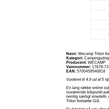
Navn:
Wecamp Triton fod
Kategori:
Campingudstyr
Producent:
WECAMP
Varenummer:
17678-73
EAN:
5700459540816
Vurderet til
4.9
ud af 5 st
En lang række online outl
nuværende tidspunkt pakke
nemlig særligt smertefr
Triton fodstøtte Grå.