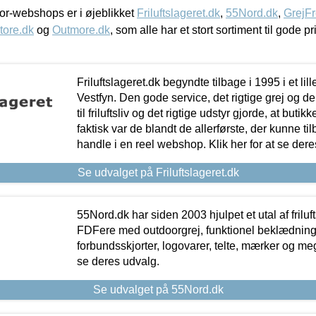
r-webshops er i øjeblikket
Friluftslageret.dk
,
55Nord.dk
,
GrejFr
tore.dk
og
Outmore.dk
, som alle har et stort sortiment til gode pr
Friluftslageret.dk begyndte tilbage i 1995 i et lil
Vestfyn. Den gode service, det rigtige grej og 
til friluftsliv og det rigtige udstyr gjorde, at buti
faktisk var de blandt de allerførste, der kunne ti
handle i en reel webshop. Klik her for at se dere
Se udvalget på Friluftslageret.dk
55Nord.dk har siden 2003 hjulpet et utal af friluf
FDFere med outdoorgrej, funktionel beklædning,
forbundsskjorter, logovarer, telte, mærker og meg
se deres udvalg.
Se udvalget på 55Nord.dk