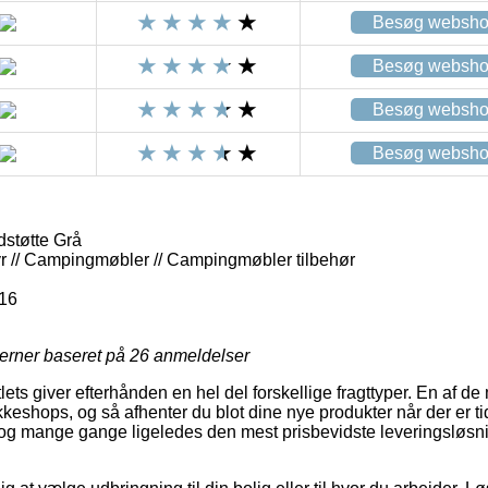
Besøg websh
Besøg websh
Besøg websh
Besøg websh
støtte Grå
 // Campingmøbler // Campingmøbler tilbehør
16
jerner baseret på
26
anmeldelser
ets giver efterhånden en hel del forskellige fragttyper. En af de
shops, og så afhenter du blot dine nye produkter når der er tid
i, og mange gange ligeledes den mest prisbevidste leveringslø