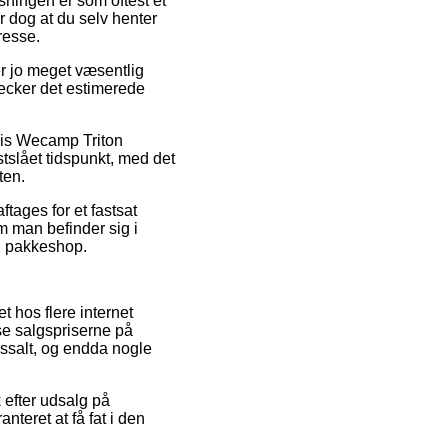
øsningen er som oftest et
r dog at du selv henter
resse.
r jo meget væsentlig
checker det estimerede
lvis Wecamp Triton
stslået tidspunkt, med det
ten.
ftages for et fastsat
om man befinder sig i
en pakkeshop.
t hos flere internet
sse salgspriserne på
lossalt, og endda nogle
k efter udsalg på
teret at få fat i den