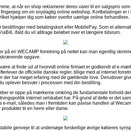
emme, at når en shop reklamerer deres varer til en salgspris som 
 fingerpeg om en snydagtig online webshop. Kortbetalinger er i hv
ilket hjælper dig som køber overfor uærlige online forhandlere.
for bestillinger med betalingskort eller MobilePay. Som et alternat
ViaBill, ifald du vil afdrage beløbet over et længere tidsrum.
ler på en WECAMP forretning på nettet kan man egentlig skimm
idskrævende opgave.
være at finde ud af hvorvidt online firmaet er godkendt af e-mærk
fterlever de officielle danske regler, tillige med at internet forre
ster der har meget erfaring med de gældende love. Derudover give
du oplever besvær i processen med din bestilling.
 køber er oppe på mærkerne omkring de fundamentale forhold der
ningspolitik internet selskabet har. På grund af dette er det samt
a e-mail, således man i fremtiden kan påvise handlen af Wecamp
produkter til en herre eller dame.
 stabile genveje til at undersøge forskellige øvrige køberes syn