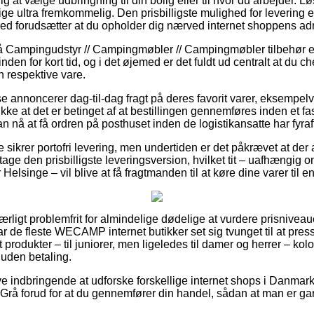
g at vælge udbringning til din bolig eller til hvor du arbejder. L
ige ultra fremkommelig. Den prisbilligste mulighed for levering e
ed forudsætter at du opholder dig nærved internet shoppens ad
 Campingudstyr // Campingmøbler // Campingmøbler tilbehør e
den for kort tid, og i det øjemed er det fuldt ud centralt at du 
n respektive vare.
e annoncerer dag-til-dag fragt på deres favorit varer, eksempe
kke at det er betinget af at bestillingen gennemføres inden et fa
an nå at få ordren på posthuset inden de logistikansatte har fyraf
 sikrer portofri levering, men undertiden er det påkrævet at der a
tage den prisbilligste leveringsversion, hvilket tit – uafhængig 
 Helsinge – vil blive at få fragtmanden til at køre dine varer til 
ærligt problemfrit for almindelige dødelige at vurdere prisniveaue
ar de fleste WECAMP internet butikker set sig tvunget til at pre
t produkter – til juniorer, men ligeledes til damer og herrer – ko
uden betaling.
live indbringende at udforske forskellige internet shops i Danmar
rå forud for at du gennemfører din handel, sådan at man er garan