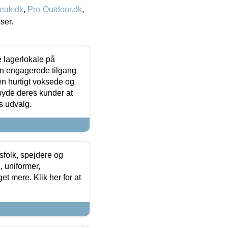
eak.dk
,
Pro-Outdoor.dk
,
iser.
le lagerlokale på
den engagerede tilgang
kken hurtigt voksede og
lbyde deres kunder at
s udvalg.
tsfolk, spejdere og
 uniformer,
et mere. Klik her for at