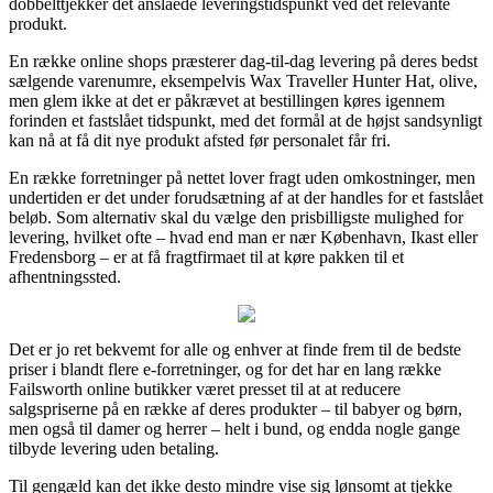
dobbelttjekker det anslåede leveringstidspunkt ved det relevante
produkt.
En række online shops præsterer dag-til-dag levering på deres bedst
sælgende varenumre, eksempelvis Wax Traveller Hunter Hat, olive,
men glem ikke at det er påkrævet at bestillingen køres igennem
forinden et fastslået tidspunkt, med det formål at de højst sandsynligt
kan nå at få dit nye produkt afsted før personalet får fri.
En række forretninger på nettet lover fragt uden omkostninger, men
undertiden er det under forudsætning af at der handles for et fastslået
beløb. Som alternativ skal du vælge den prisbilligste mulighed for
levering, hvilket ofte – hvad end man er nær København, Ikast eller
Fredensborg – er at få fragtfirmaet til at køre pakken til et
afhentningssted.
Det er jo ret bekvemt for alle og enhver at finde frem til de bedste
priser i blandt flere e-forretninger, og for det har en lang række
Failsworth online butikker været presset til at at reducere
salgspriserne på en række af deres produkter – til babyer og børn,
men også til damer og herrer – helt i bund, og endda nogle gange
tilbyde levering uden betaling.
Til gengæld kan det ikke desto mindre vise sig lønsomt at tjekke