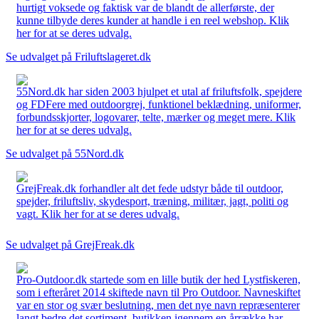
hurtigt voksede og faktisk var de blandt de allerførste, der
kunne tilbyde deres kunder at handle i en reel webshop. Klik
her for at se deres udvalg.
Se udvalget på Friluftslageret.dk
55Nord.dk har siden 2003 hjulpet et utal af friluftsfolk, spejdere
og FDFere med outdoorgrej, funktionel beklædning, uniformer,
forbundsskjorter, logovarer, telte, mærker og meget mere. Klik
her for at se deres udvalg.
Se udvalget på 55Nord.dk
GrejFreak.dk forhandler alt det fede udstyr både til outdoor,
spejder, friluftsliv, skydesport, træning, militær, jagt, politi og
vagt. Klik her for at se deres udvalg.
Se udvalget på GrejFreak.dk
Pro-Outdoor.dk startede som en lille butik der hed Lystfiskeren,
som i efteråret 2014 skiftede navn til Pro Outdoor. Navneskiftet
var en stor og svær beslutning, men det nye navn repræsenterer
langt bedre det sortiment, butikken igennem en årrække har