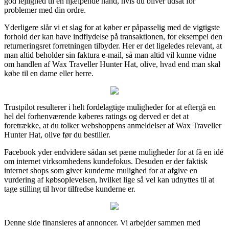
god lejlighed til en hjælpende hånd, hvis du bliver udsat for
problemer med din ordre.
Yderligere slår vi et slag for at køber er påpasselig med de vigtigste
forhold der kan have indflydelse på transaktionen, for eksempel den
returneringsret forretningen tilbyder. Her er det ligeledes relevant, at
man altid beholder sin faktura e-mail, så man altid vil kunne vidne
om handlen af Wax Traveller Hunter Hat, olive, hvad end man skal
købe til en dame eller herre.
Trustpilot resulterer i helt fordelagtige muligheder for at eftergå en
hel del forhenværende køberes ratings og derved er det at
foretrække, at du tolker webshoppens anmeldelser af Wax Traveller
Hunter Hat, olive før du bestiller.
Facebook yder endvidere sådan set pæne muligheder for at få en idé
om internet virksomhedens kundefokus. Desuden er der faktisk
internet shops som giver kunderne mulighed for at afgive en
vurdering af købsoplevelsen, hvilket lige så vel kan udnyttes til at
tage stilling til hvor tilfredse kunderne er.
Denne side finansieres af annoncer. Vi arbejder sammen med