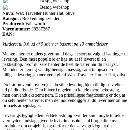
Besøg webshop
Besøg webshop
Navn:
Wax Traveller Hunter Hat, olive
Kategori:
Beklædning kvinder
Producent:
Failsworth
Varenummer:
38287267
EAN:
Vurderet til
3.6
ud af 5 stjerner baseret på
13
anmeldelser
Mange internet outlets giver nu til dags et stort udvalg af løsninger til
levering. Den mest populære er lige nu at få leveret til en
pakkeshop, hvor du selv henter de bestilte varer når du har lyst.
Metoden er nemlig vældig hensigtsmæssig, samt tit også den
billigste leveringsmanér ved køb af Wax Traveller Hunter Hat, olive.
Du bør omvendt overveje at bestille levering hjem til dig selv eller
ud på dit arbejde. Den bliver i regelen en kende mere bekostelig,
men omvendt ekstremt nem. Den prisbilligste fragtløsning er dog at
du selv henter varerne, men det nødvendiggør at du lever nær online
firmaets arbejdslager.
Leveringsdygtigheden på Beklædning kvinder kan i nogle tilfælde
være yderst udslagsgivende hvis du absolut skal bruge dine nye
produkter om et øjeblik, og derfor er det selvsagt klogt at du