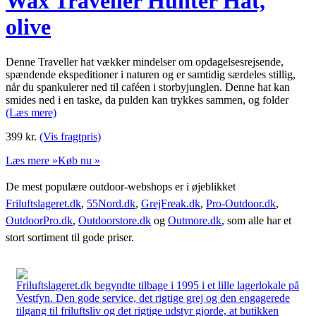
Wax Traveller Hunter Hat,
olive
Denne Traveller hat vækker mindelser om opdagelsesrejsende,
spændende ekspeditioner i naturen og er samtidig særdeles stillig,
når du spankulerer ned til caféen i storbyjunglen. Denne hat kan
smides ned i en taske, da pulden kan trykkes sammen, og folder
(Læs mere)
399
kr.
(Vis fragtpris)
Læs mere »
Køb nu »
De mest populære outdoor-webshops er i øjeblikket
Friluftslageret.dk
,
55Nord.dk
,
GrejFreak.dk
,
Pro-Outdoor.dk
,
OutdoorPro.dk
,
Outdoorstore.dk
og
Outmore.dk
, som alle har et
stort sortiment til gode priser.
Friluftslageret.dk begyndte tilbage i 1995 i et lille lagerlokale på
Vestfyn. Den gode service, det rigtige grej og den engagerede
tilgang til friluftsliv og det rigtige udstyr gjorde, at butikken