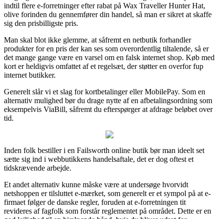
indtil flere e-forretninger efter rabat på Wax Traveller Hunter Hat,
olive forinden du gennemfører din handel, så man er sikret at skaffe
sig den prisbilligste pris.
Man skal blot ikke glemme, at såfremt en netbutik forhandler
produkter for en pris der kan ses som overordentlig tiltalende, så er
det mange gange være en varsel om en falsk internet shop. Køb med
kort er heldigvis omfattet af et regelsæt, der støtter en overfor fup
internet butikker.
Generelt slår vi et slag for kortbetalinger eller MobilePay. Som en
alternativ mulighed bør du drage nytte af en afbetalingsordning som
eksempelvis ViaBill, såfremt du efterspørger at afdrage beløbet over
tid.
Inden folk bestiller i en Failsworth online butik bør man ideelt set
sætte sig ind i webbutikkens handelsaftale, det er dog oftest et
tidskrævende arbejde.
Et andet alternativ kunne måske være at undersøge hvorvidt
netshoppen er tilsluttet e-mærket, som generelt er et sympol på at e-
firmaet følger de danske regler, foruden at e-forretningen tit
revideres af fagfolk som forstår reglementet på området. Dette er en