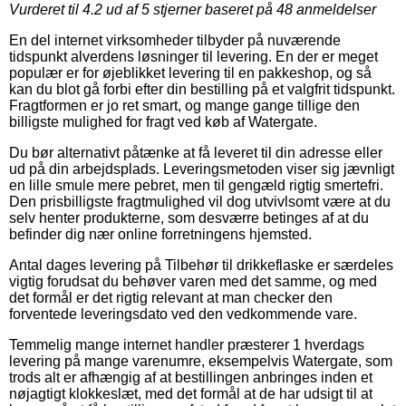
Vurderet til
4.2
ud af 5 stjerner baseret på
48
anmeldelser
En del internet virksomheder tilbyder på nuværende
tidspunkt alverdens løsninger til levering. En der er meget
populær er for øjeblikket levering til en pakkeshop, og så
kan du blot gå forbi efter din bestilling på et valgfrit tidspunkt.
Fragtformen er jo ret smart, og mange gange tillige den
billigste mulighed for fragt ved køb af Watergate.
Du bør alternativt påtænke at få leveret til din adresse eller
ud på din arbejdsplads. Leveringsmetoden viser sig jævnligt
en lille smule mere pebret, men til gengæld rigtig smertefri.
Den prisbilligste fragtmulighed vil dog utvivlsomt være at du
selv henter produkterne, som desværre betinges af at du
befinder dig nær online forretningens hjemsted.
Antal dages levering på Tilbehør til drikkeflaske er særdeles
vigtig forudsat du behøver varen med det samme, og med
det formål er det rigtig relevant at man checker den
forventede leveringsdato ved den vedkommende vare.
Temmelig mange internet handler præsterer 1 hverdags
levering på mange varenumre, eksempelvis Watergate, som
trods alt er afhængig af at bestillingen anbringes inden et
nøjagtigt klokkeslæt, med det formål at de har udsigt til at