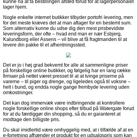
kunne nå at få bestillingen afsted forud for at lagerpersonalet
tager hjem.
Nogle enkelte internet butikker tilbyder portofri levering, men
for det meste kræves det at man aftager for en bestemt sum.
Som alternativ kunne du udse dig den mest prisbevidste
leveringsform, der ofte – hvad end man er nær Esbjerg,
Kalundborg eller Assens – vil blive at få fragtmanden til at
levere din pakke til et afhentningssted.
Det er jo i høj grad bekvemt for alle at sammenligne priser
på forskellige online butikker, og følgelig har en lang række
firmaer på nettet været presset til at at tvinge priserne på
varerne – til piger og drenge, og ligeledes også til voksne –
helt i bund, og endda nogle gange frembyde levering uden
omkostninger.
Det kan dog immervæk være indbringende at kontrollere
nogle forskellige online shops efter tilbud på Watergate forud
for at du færdiggør din shopping, så du er garanteret at
modtage den billigste pris.
Du skal imidlertid være omhyggelig med, at i tilfælde af at en
e-forretning afhænder et produkt for en udsalgspris som kan