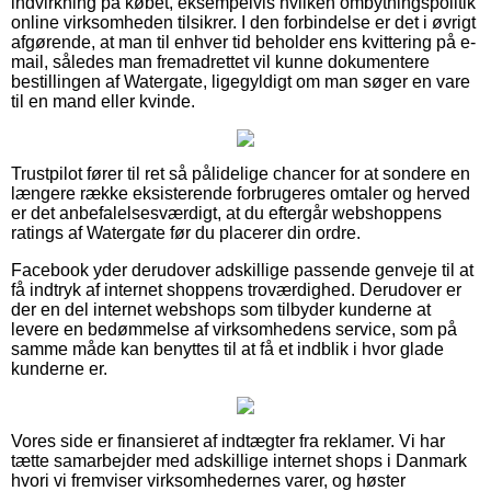
indvirkning på købet, eksempelvis hvilken ombytningspolitik
online virksomheden tilsikrer. I den forbindelse er det i øvrigt
afgørende, at man til enhver tid beholder ens kvittering på e-
mail, således man fremadrettet vil kunne dokumentere
bestillingen af Watergate, ligegyldigt om man søger en vare
til en mand eller kvinde.
Trustpilot fører til ret så pålidelige chancer for at sondere en
længere række eksisterende forbrugeres omtaler og herved
er det anbefalelsesværdigt, at du eftergår webshoppens
ratings af Watergate før du placerer din ordre.
Facebook yder derudover adskillige passende genveje til at
få indtryk af internet shoppens troværdighed. Derudover er
der en del internet webshops som tilbyder kunderne at
levere en bedømmelse af virksomhedens service, som på
samme måde kan benyttes til at få et indblik i hvor glade
kunderne er.
Vores side er finansieret af indtægter fra reklamer. Vi har
tætte samarbejder med adskillige internet shops i Danmark
hvori vi fremviser virksomhedernes varer, og høster