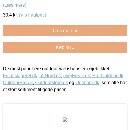
(Læs mere)
30.4
kr.
(Vis fragtpris)
Læs mere »
Køb nu »
De mest populære outdoor-webshops er i øjeblikket
Friluftslageret.dk
,
55Nord.dk
,
GrejFreak.dk
,
Pro-Outdoor.dk
,
OutdoorPro.dk
,
Outdoorstore.dk
og
Outmore.dk
, som alle har
et stort sortiment til gode priser.