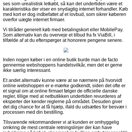
ses som urealistisk letkøbt, så kan det undertiden være et
karakteristika der viser en snydagtig internet forhandler. Køb
med kort er dog indbefattet af et lovbud, som sikrer køberen
overfor uægte internet firmaer.
Vi tilråder generelt køb med betalingskort eller MobilePay.
Som alternativ kan du overveje et tilbud fra fx ViaBill, i
tilfælde af at du efterspørger at honorere pengene senere.
Inden nogen køber i en online butik burde man de facto
gennemse webshoppens handelsvilkår, men det er gerne
ikke særlig interessant.
Et andet alternativ kunne være at se nærmere på hvorvidt
online webshoppen er e-mærke godkendt, siden det ofte er
et signal om at online firmaet følger de officielle danske
regler, tillige med at netbutikken undertiden revurderes af
eksperter der kender reglerne på området. Desuden giver
det dig chance for at få hjælp, ifald du udsættes for besvær i
processen med din bestilling.
Tilsvarende rekommanderer vi at kunden er omhyggelig
omkring de mest centrale retningslinjer der kan have