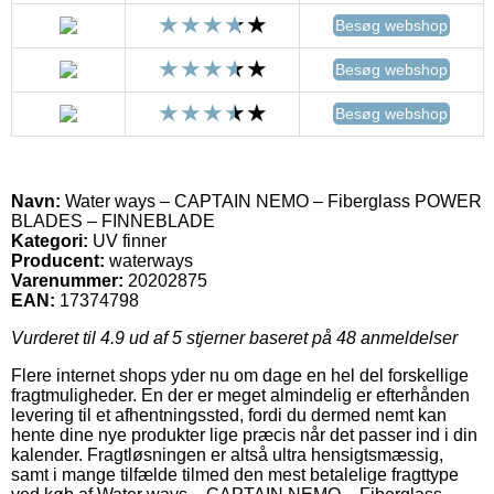
Besøg webshop
Besøg webshop
Besøg webshop
Navn:
Water ways – CAPTAIN NEMO – Fiberglass POWER
BLADES – FINNEBLADE
Kategori:
UV finner
Producent:
waterways
Varenummer:
20202875
EAN:
17374798
Vurderet til
4.9
ud af 5 stjerner baseret på
48
anmeldelser
Flere internet shops yder nu om dage en hel del forskellige
fragtmuligheder. En der er meget almindelig er efterhånden
levering til et afhentningssted, fordi du dermed nemt kan
hente dine nye produkter lige præcis når det passer ind i din
kalender. Fragtløsningen er altså ultra hensigtsmæssig,
samt i mange tilfælde tilmed den mest betalelige fragttype