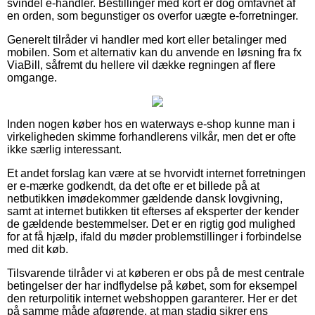
svindel e-handler. Bestillinger med kort er dog omfavnet af
en orden, som begunstiger os overfor uægte e-forretninger.
Generelt tilråder vi handler med kort eller betalinger med
mobilen. Som et alternativ kan du anvende en løsning fra fx
ViaBill, såfremt du hellere vil dække regningen af flere
omgange.
Inden nogen køber hos en waterways e-shop kunne man i
virkeligheden skimme forhandlerens vilkår, men det er ofte
ikke særlig interessant.
Et andet forslag kan være at se hvorvidt internet forretningen
er e-mærke godkendt, da det ofte er et billede på at
netbutikken imødekommer gældende dansk lovgivning,
samt at internet butikken tit efterses af eksperter der kender
de gældende bestemmelser. Det er en rigtig god mulighed
for at få hjælp, ifald du møder problemstillinger i forbindelse
med dit køb.
Tilsvarende tilråder vi at køberen er obs på de mest centrale
betingelser der har indflydelse på købet, som for eksempel
den returpolitik internet webshoppen garanterer. Her er det
på samme måde afgørende, at man stadig sikrer ens