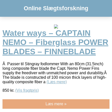
Online Slægtsforskning
Water ways – CAPTAIN
NEMO – Fiberglass POWER
BLADES – FINNEBLADE
Â Passer til Stingray fodlommer With an 80cm (31.5inch)
long composite fiber blade the Capt. Nemo Power Fins
supply the freediver with unmatched power and durability.Â
The blade is constructed of 100 micron thick layers of high-
quality composite fiber a
(Læs mere)
850
kr.
(Vis fragtpris)
Læs mere »