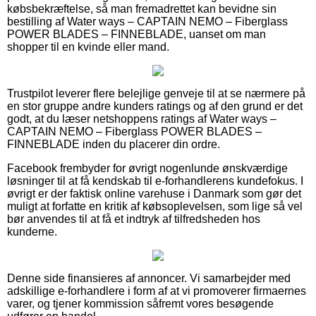
købsbekræftelse, så man fremadrettet kan bevidne sin
bestilling af Water ways – CAPTAIN NEMO – Fiberglass
POWER BLADES – FINNEBLADE, uanset om man
shopper til en kvinde eller mand.
Trustpilot leverer flere belejlige genveje til at se nærmere på
en stor gruppe andre kunders ratings og af den grund er det
godt, at du læser netshoppens ratings af Water ways –
CAPTAIN NEMO – Fiberglass POWER BLADES –
FINNEBLADE inden du placerer din ordre.
Facebook frembyder for øvrigt nogenlunde ønskværdige
løsninger til at få kendskab til e-forhandlerens kundefokus. I
øvrigt er der faktisk online varehuse i Danmark som gør det
muligt at forfatte en kritik af købsoplevelsen, som lige så vel
bør anvendes til at få et indtryk af tilfredsheden hos
kunderne.
Denne side finansieres af annoncer. Vi samarbejder med
adskillige e-forhandlere i form af at vi promoverer firmaernes
varer, og tjener kommission såfremt vores besøgende