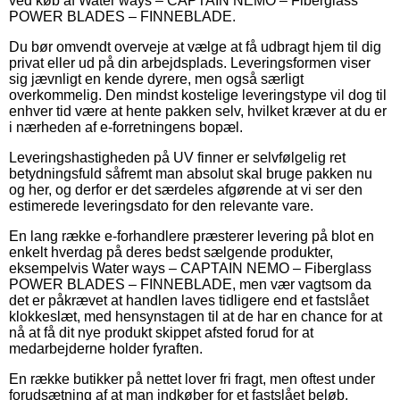
ved køb af Water ways – CAPTAIN NEMO – Fiberglass
POWER BLADES – FINNEBLADE.
Du bør omvendt overveje at vælge at få udbragt hjem til dig
privat eller ud på din arbejdsplads. Leveringsformen viser
sig jævnligt en kende dyrere, men også særligt
overkommelig. Den mindst kostelige leveringstype vil dog til
enhver tid være at hente pakken selv, hvilket kræver at du er
i nærheden af e-forretningens bopæl.
Leveringshastigheden på UV finner er selvfølgelig ret
betydningsfuld såfremt man absolut skal bruge pakken nu
og her, og derfor er det særdeles afgørende at vi ser den
estimerede leveringsdato for den relevante vare.
En lang række e-forhandlere præsterer levering på blot en
enkelt hverdag på deres bedst sælgende produkter,
eksempelvis Water ways – CAPTAIN NEMO – Fiberglass
POWER BLADES – FINNEBLADE, men vær vagtsom da
det er påkrævet at handlen laves tidligere end et fastslået
klokkeslæt, med hensynstagen til at de har en chance for at
nå at få dit nye produkt skippet afsted forud for at
medarbejderne holder fyraften.
En række butikker på nettet lover fri fragt, men oftest under
forudsætning af at man indkøber for et fastslået beløb.