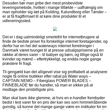
Desuden bør man gribe den mest prisbevidste
leveringsmetode, hvilket i mange tilfælde – uafhængig om
man opholder sig tæt på Kolding, Kalundborg eller Tønder –
er at få fragtfirmaet til at køre dine produkter til et
udleveringssted.
Det er i dag ualmindeligt smertefrit for internetbrugere at
finde de bedste priser fra forskellige internet foretagender, og
derfor har en hel del waterways internet forretninger i
Danmark været tvunget til at presse udsalgspriserne på en
række af deres varer – til babyer og børn, og tillige også til
kvinder og mænd – eftertrykkeligt, og endda nogle gange
præstere fri fragt.
Til gengæld kan det alligevel vise sig profitabelt at analysere
nogle få online butikker efter rabat på Water ways –
CAPTAIN NEMO – Fiberglass POWER BLADES –
FINNEBLADE før du handler, så man er sikker på at
modtage den prisbilligste pris.
Man skal bare ikke glemme, at hvis en e-handler frembyder
bedst i test varer for en pris der kan ses som himmelråbende
gunstig, så kunne det mange gange være en indikator for en