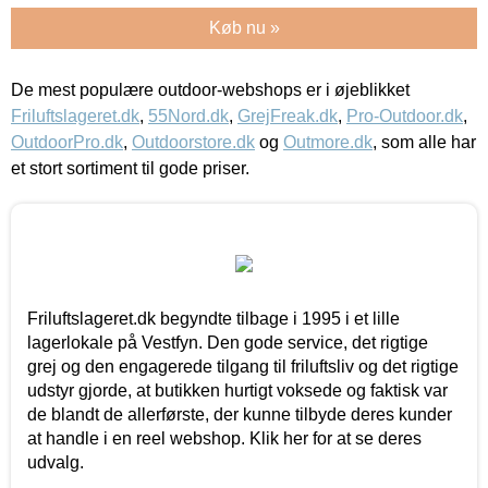
Køb nu »
De mest populære outdoor-webshops er i øjeblikket
Friluftslageret.dk
,
55Nord.dk
,
GrejFreak.dk
,
Pro-Outdoor.dk
,
OutdoorPro.dk
,
Outdoorstore.dk
og
Outmore.dk
, som alle har
et stort sortiment til gode priser.
Friluftslageret.dk begyndte tilbage i 1995 i et lille
lagerlokale på Vestfyn. Den gode service, det rigtige
grej og den engagerede tilgang til friluftsliv og det rigtige
udstyr gjorde, at butikken hurtigt voksede og faktisk var
de blandt de allerførste, der kunne tilbyde deres kunder
at handle i en reel webshop. Klik her for at se deres
udvalg.