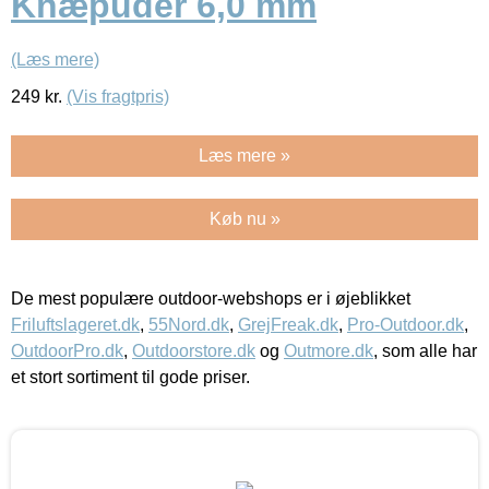
Knæpuder 6,0 mm
(Læs mere)
249
kr.
(Vis fragtpris)
Læs mere »
Køb nu »
De mest populære outdoor-webshops er i øjeblikket
Friluftslageret.dk
,
55Nord.dk
,
GrejFreak.dk
,
Pro-Outdoor.dk
,
OutdoorPro.dk
,
Outdoorstore.dk
og
Outmore.dk
, som alle har
et stort sortiment til gode priser.