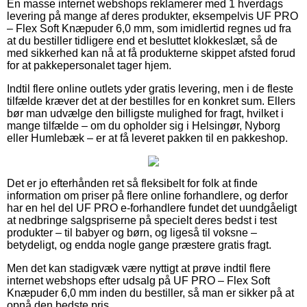
En masse internet webshops reklamerer med 1 hverdags
levering på mange af deres produkter, eksempelvis UF PRO
– Flex Soft Knæpuder 6,0 mm, som imidlertid regnes ud fra
at du bestiller tidligere end et besluttet klokkeslæt, så de
med sikkerhed kan nå at få produkterne skippet afsted forud
for at pakkepersonalet tager hjem.
Indtil flere online outlets yder gratis levering, men i de fleste
tilfælde kræver det at der bestilles for en konkret sum. Ellers
bør man udvælge den billigste mulighed for fragt, hvilket i
mange tilfælde – om du opholder sig i Helsingør, Nyborg
eller Humlebæk – er at få leveret pakken til en pakkeshop.
Det er jo efterhånden ret så fleksibelt for folk at finde
information om priser på flere online forhandlere, og derfor
har en hel del UF PRO e-forhandlere fundet det uundgåeligt
at nedbringe salgspriserne på specielt deres bedst i test
produkter – til babyer og børn, og ligeså til voksne –
betydeligt, og endda nogle gange præstere gratis fragt.
Men det kan stadigvæk være nyttigt at prøve indtil flere
internet webshops efter udsalg på UF PRO – Flex Soft
Knæpuder 6,0 mm inden du bestiller, så man er sikker på at
opnå den bedste pris.