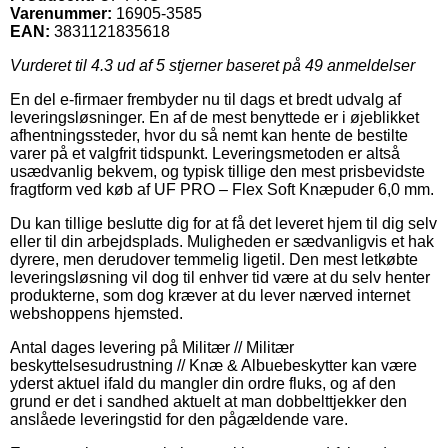
Varenummer:
16905-3585
EAN:
3831121835618
Vurderet til
4.3
ud af 5 stjerner baseret på
49
anmeldelser
En del e-firmaer frembyder nu til dags et bredt udvalg af
leveringsløsninger. En af de mest benyttede er i øjeblikket
afhentningssteder, hvor du så nemt kan hente de bestilte
varer på et valgfrit tidspunkt. Leveringsmetoden er altså
usædvanlig bekvem, og typisk tillige den mest prisbevidste
fragtform ved køb af UF PRO – Flex Soft Knæpuder 6,0 mm.
Du kan tillige beslutte dig for at få det leveret hjem til dig selv
eller til din arbejdsplads. Muligheden er sædvanligvis et hak
dyrere, men derudover temmelig ligetil. Den mest letkøbte
leveringsløsning vil dog til enhver tid være at du selv henter
produkterne, som dog kræver at du lever nærved internet
webshoppens hjemsted.
Antal dages levering på Militær // Militær
beskyttelsesudrustning // Knæ & Albuebeskytter kan være
yderst aktuel ifald du mangler din ordre fluks, og af den
grund er det i sandhed aktuelt at man dobbelttjekker den
anslåede leveringstid for den pågældende vare.