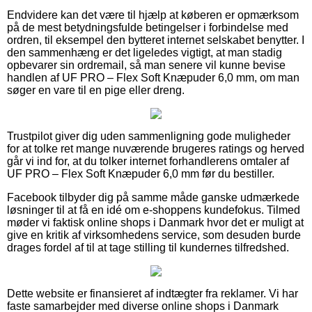
Endvidere kan det være til hjælp at køberen er opmærksom
på de mest betydningsfulde betingelser i forbindelse med
ordren, til eksempel den bytteret internet selskabet benytter. I
den sammenhæng er det ligeledes vigtigt, at man stadig
opbevarer sin ordremail, så man senere vil kunne bevise
handlen af UF PRO – Flex Soft Knæpuder 6,0 mm, om man
søger en vare til en pige eller dreng.
Trustpilot giver dig uden sammenligning gode muligheder
for at tolke ret mange nuværende brugeres ratings og herved
går vi ind for, at du tolker internet forhandlerens omtaler af
UF PRO – Flex Soft Knæpuder 6,0 mm før du bestiller.
Facebook tilbyder dig på samme måde ganske udmærkede
løsninger til at få en idé om e-shoppens kundefokus. Tilmed
møder vi faktisk online shops i Danmark hvor det er muligt at
give en kritik af virksomhedens service, som desuden burde
drages fordel af til at tage stilling til kundernes tilfredshed.
Dette website er finansieret af indtægter fra reklamer. Vi har
faste samarbejder med diverse online shops i Danmark