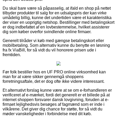
Du skal bare være så påpasselig, at ifald en shop på nettet
tilbyder produkter til salg for en udsalgspris der kan virke
umådelig billig, kunne det undertiden være et karakteristika
der viser en uoprigtig netshop. Bestillinger med betalingskort
er dog indbefattet af en lovbestemmelse, hvilket assisterer
dig som køber overfor svindlende online firmaer.
Generelt tilråder vi køb med gængse betalingskort eller
mobilbetaling. Som alternativ kunne du benytte en løsning
fra fx ViaBill, for så vidt du vil honorere prisen ude i
fremtiden.
Før folk bestiller hos en UF PRO online virksomhed kan
man for at være sikker gennemgå shoppens
forretningsaftale, det er dog ofte ikke videre interessant.
Et alternativt forslag kunne være at se om e-forhandleren er
verificeret af e-mærket, fordi det generelt er et billede på at
internet shoppen forsvarer dansk lovgivning, foruden at e-
firmaet lejlighedsvis besøges af fagmænd som er inde i
vilkårene. Det giver dig chance for støtte, for så vidt du
møder vanskeligheder i forbindelse med dit køb.