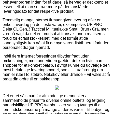
behøver ordren inden for få dage, så herved er det komplet
essentielt at man ser nærmere på den anslåede
leveringsdato for det respektive produkt.
Temmelig mange internet firmaer giver levering efter en
enkelt hverdag på de fleste varer, eksempelvis UF PRO –
Delta OL Gen.3 Tactical Militærjakke Small Brun / Grå, men
vær på vagt da det er forudsat at transaktionen realiseres
forud for et fast klokkeslæt, med det formål at de
sandsynligvis kan nå at få de nye varer distribueret forinden
personalet drager hjemad.
Indtil flere internet forretninger tilbyder fragt uden
omkostninger, men undertiden gælder det kun hvis man
shopper for et konkret beløb. I øvrigt kunne du udvælge den
mest betalelige leveringsmodel, som tit – uafhængig om
man er nær Holstebro, Nakskov eller Brande – vil være at få
bragt din ordre til en pakkeshop.
Det er ret så smart for almindelige mennesker at
sammenholde priser fra diverse online outlets, og følgelig
har adskillige UF PRO webbutikker set sig tvunget til at
formindske priserne på mange af deres varer – til babyer og