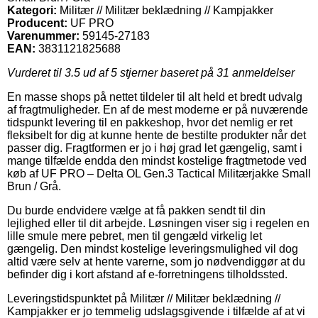
Kategori:
Militær // Militær beklædning // Kampjakker
Producent:
UF PRO
Varenummer:
59145-27183
EAN:
3831121825688
Vurderet til
3.5
ud af 5 stjerner baseret på
31
anmeldelser
En masse shops på nettet tildeler til alt held et bredt udvalg
af fragtmuligheder. En af de mest moderne er på nuværende
tidspunkt levering til en pakkeshop, hvor det nemlig er ret
fleksibelt for dig at kunne hente de bestilte produkter når det
passer dig. Fragtformen er jo i høj grad let gængelig, samt i
mange tilfælde endda den mindst kostelige fragtmetode ved
køb af UF PRO – Delta OL Gen.3 Tactical Militærjakke Small
Brun / Grå.
Du burde endvidere vælge at få pakken sendt til din
lejlighed eller til dit arbejde. Løsningen viser sig i regelen en
lille smule mere pebret, men til gengæld virkelig let
gængelig. Den mindst kostelige leveringsmulighed vil dog
altid være selv at hente varerne, som jo nødvendiggør at du
befinder dig i kort afstand af e-forretningens tilholdssted.
Leveringstidspunktet på Militær // Militær beklædning //
Kampjakker er jo temmelig udslagsgivende i tilfælde af at vi