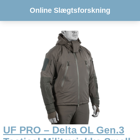
Online Slægtsforskning
UF PRO – Delta OL Gen.3