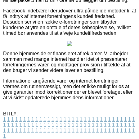
Militærjakke Small Brun / Grå før du lægger din bestilling.
Facebook indebærer derudover ultra pålidelige metoder til at
få indtryk af internet forretningens kundetilfredshed.
Desuden ser vi en række e-forretninger som tilbyder
kunderne at ytre en omtale af deres købsoplevelse, hvilket
tilmed bør anvendes til at afveje kundetilfredsheden.
Denne hjemmeside er finansieret af reklamer. Vi arbejder
sammen med mange internet handler idet vi præsenterer
forretningernes varer, og modtager provision i tilfælde af at
den bruger vi sender videre laver en bestilling.
Informationer angående varer og internet forretninger
værnes om rutinemæssigt, men det er ikke muligt for os at
give garantier imod korrektioner der er blevet foretaget efter
at vi sidst opdaterede hjemmesidens informationer.
BITLY:
1
1
1
1
1
1
1
1
1
1
1
1
1
1
1
1
1
1
1
1
1
1
1
1
1
1
1
1
1
1
1
1
1
1
1
1
1
1
1
1
1
1
1
1
1
1
1
1
1
1
1
1
1
1
1
1
1
1
1
1
1
1
1
1
1
1
1
1
1
1
1
1
1
1
1
1
1
1
1
1
1
1
1
1
1
1
1
1
1
1
1
1
1
1
1
1
1
1
1
1