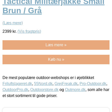
Tactical Militærjakke Small
Brun / Grå
(Læs mere)
2399
kr.
(Vis fragtpris)
Læs mere »
Køb nu »
De mest populære outdoor-webshops er i øjeblikket
Friluftslageret.dk
,
55Nord.dk
,
GrejFreak.dk
,
Pro-Outdoor.dk
,
OutdoorPro.dk
,
Outdoorstore.dk
og
Outmore.dk
, som alle har
et stort sortiment til gode priser.