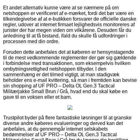
Et andet alternativ kunne være at se nærmere på om
netshoppen er verificeret af e-mærket, fordi det bør være en
tilkendegivelse af at e-butikken forsvarer de officielle danske
regler, udover at internet firmaet lejlighedsvis monitoreres af
jurister der har megen viden om vilkårene. Desuden får du
anledning til at få bistand, ifald du skulle få udfordringer i
processen med din ordre.
Foruden dette anbefales det at køberen er hensynstagende
til de mest vedkommende reglementer der gør sig gældende
i forbindelse med transaktionen, som eksempelvis hvilken
ombytningsrettighed netshoppen tilbyder. I den
sammenhæng er det tilmed vigtigt, at man stadigvæk
beholder ens e-mail kvittering, så man i fremtiden kan bevise
sin shopping af UF PRO – Delta OL Gen.3 Tactical
Militærjakke Small Brun / Grå, hvad end du skal købe en
gave til en voksen eller et barn.
Trustpilot byder på flere fantastiske løsninger til at granske
diverse andre køberes evalueringer og derved kan det
anbefales, at du gennemgår internet selskabets
bedømmelser af UF PRO – Delta OL Gen.3 Tactical