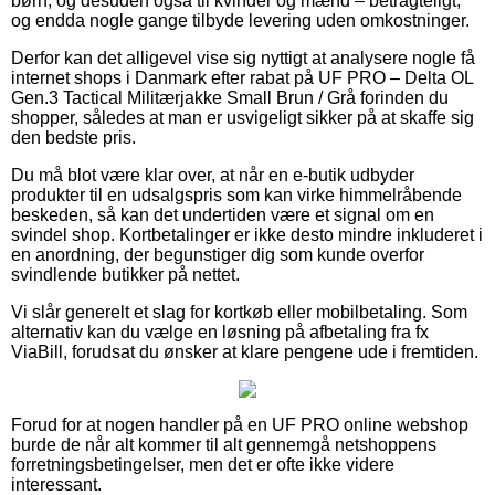
børn, og desuden også til kvinder og mænd – betragteligt,
og endda nogle gange tilbyde levering uden omkostninger.
Derfor kan det alligevel vise sig nyttigt at analysere nogle få
internet shops i Danmark efter rabat på UF PRO – Delta OL
Gen.3 Tactical Militærjakke Small Brun / Grå forinden du
shopper, således at man er usvigeligt sikker på at skaffe sig
den bedste pris.
Du må blot være klar over, at når en e-butik udbyder
produkter til en udsalgspris som kan virke himmelråbende
beskeden, så kan det undertiden være et signal om en
svindel shop. Kortbetalinger er ikke desto mindre inkluderet i
en anordning, der begunstiger dig som kunde overfor
svindlende butikker på nettet.
Vi slår generelt et slag for kortkøb eller mobilbetaling. Som
alternativ kan du vælge en løsning på afbetaling fra fx
ViaBill, forudsat du ønsker at klare pengene ude i fremtiden.
Forud for at nogen handler på en UF PRO online webshop
burde de når alt kommer til alt gennemgå netshoppens
forretningsbetingelser, men det er ofte ikke videre
interessant.