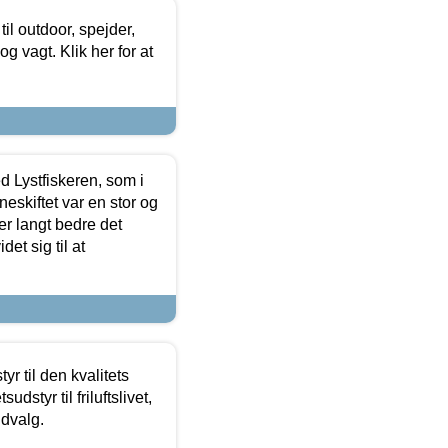
il outdoor, spejder,
 og vagt. Klik her for at
d Lystfiskeren, som i
neskiftet var en stor og
r langt bedre det
et sig til at
r til den kvalitets
dstyr til friluftslivet,
udvalg.