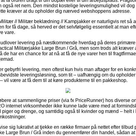
 få ordren bragt til din bopæl eller til din arbejdsplads. Fragtf
 også ret nem. Den mindst kostelige leveringsmulighed vil dog 
ette kræver at du opholder dig nærved webshoppens adresse.
ilitær // Militær beklædning // Kampjakker er naturligvis ret så
n for få dage, så herved er det selvfølgelig essentielt at man eft
ve vare.
s udlover levering på næstkommende hverdag på deres primære
tical Militærjakke Large Brun / Grå, men som trods alt kræver 
så de har en chance for at nå at få de nye varer hen til fragtfirmae
hjemad.
r gebyrfri levering, men oftest kun hvis man aftager for en konkr
bevidste leveringsløsning, som tit – uafhængig om du opholder
– vil være at få dem til at køre produkterne til en pakkeshop.
r købere at sammenligne priser (via fx PriceRunner) hos diverse o
PRO internet virksomheder ikke kunne lade være med at forminds
il piger og drenge, og samtidig også til kvinder og mænd – helt 
mkostninger.
 vise sig lukrativt at tjekke en række firmaer på nettet efter til
kke Large Brun / Grå inden du gennemfører din handel, sådan at 