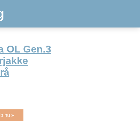
g
a OL Gen.3
ærjakke
rå
b nu »