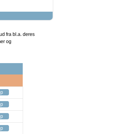
 fra bl.a. deres
mer og
op
op
op
op