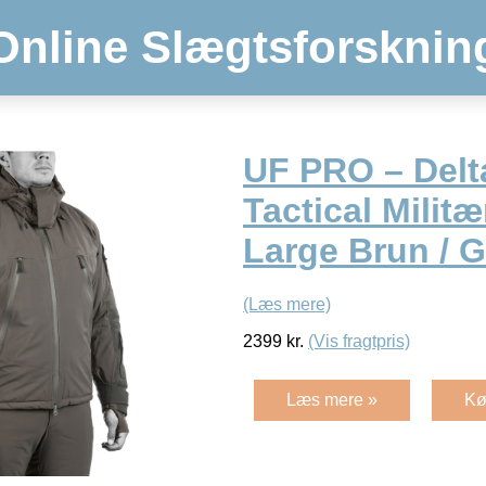
Online Slægtsforsknin
UF PRO – Delt
Tactical Milit
Large Brun / G
(Læs mere)
2399
kr.
(Vis fragtpris)
Læs mere »
Kø