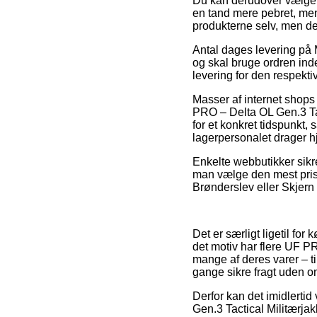
Du kan derudover vælge at
en tand mere pebret, men
produkterne selv, men d
Antal dages levering på M
og skal bruge ordren inde
levering for den respekti
Masser af internet shop
PRO – Delta OL Gen.3 Tac
for et konkret tidspunkt, 
lagerpersonalet drager 
Enkelte webbutikker sikre
man vælge den mest pris
Brønderslev eller Skjern 
Det er særligt ligetil fo
det motiv har flere UF 
mange af deres varer – t
gange sikre fragt uden o
Derfor kan det imidlertid
Gen.3 Tactical Militærja