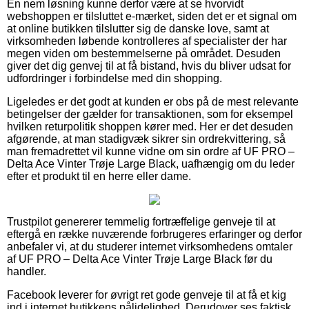
En nem løsning kunne derfor være at se hvorvidt
webshoppen er tilsluttet e-mærket, siden det er et signal om
at online butikken tilslutter sig de danske love, samt at
virksomheden løbende kontrolleres af specialister der har
megen viden om bestemmelserne på området. Desuden
giver det dig genvej til at få bistand, hvis du bliver udsat for
udfordringer i forbindelse med din shopping.
Ligeledes er det godt at kunden er obs på de mest relevante
betingelser der gælder for transaktionen, som for eksempel
hvilken returpolitik shoppen kører med. Her er det desuden
afgørende, at man stadigvæk sikrer sin ordrekvittering, så
man fremadrettet vil kunne vidne om sin ordre af UF PRO –
Delta Ace Vinter Trøje Large Black, uafhængig om du leder
efter et produkt til en herre eller dame.
Trustpilot genererer temmelig fortræffelige genveje til at
eftergå en række nuværende forbrugeres erfaringer og derfor
anbefaler vi, at du studerer internet virksomhedens omtaler
af UF PRO – Delta Ace Vinter Trøje Large Black før du
handler.
Facebook leverer for øvrigt ret gode genveje til at få et kig
ind i internet butikkens pålidelighed. Derudover ses faktisk