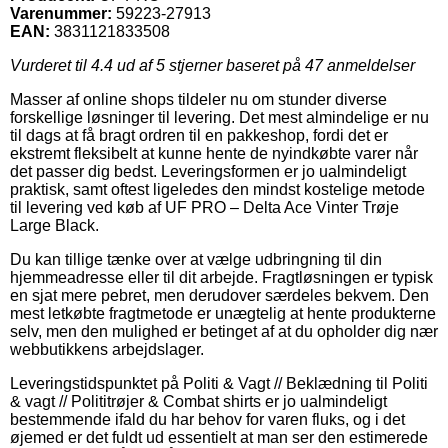
Varenummer:
59223-27913
EAN:
3831121833508
Vurderet til
4.4
ud af 5 stjerner baseret på
47
anmeldelser
Masser af online shops tildeler nu om stunder diverse
forskellige løsninger til levering. Det mest almindelige er nu
til dags at få bragt ordren til en pakkeshop, fordi det er
ekstremt fleksibelt at kunne hente de nyindkøbte varer når
det passer dig bedst. Leveringsformen er jo ualmindeligt
praktisk, samt oftest ligeledes den mindst kostelige metode
til levering ved køb af UF PRO – Delta Ace Vinter Trøje
Large Black.
Du kan tillige tænke over at vælge udbringning til din
hjemmeadresse eller til dit arbejde. Fragtløsningen er typisk
en sjat mere pebret, men derudover særdeles bekvem. Den
mest letkøbte fragtmetode er unægtelig at hente produkterne
selv, men den mulighed er betinget af at du opholder dig nær
webbutikkens arbejdslager.
Leveringstidspunktet på Politi & Vagt // Beklædning til Politi
& vagt // Polititrøjer & Combat shirts er jo ualmindeligt
bestemmende ifald du har behov for varen fluks, og i det
øjemed er det fuldt ud essentielt at man ser den estimerede