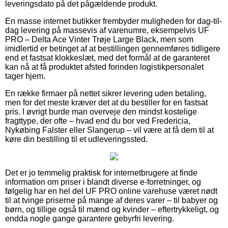
leveringsdato på det pågældende produkt.
En masse internet butikker frembyder muligheden for dag-til-
dag levering på massevis af varenumre, eksempelvis UF
PRO – Delta Ace Vinter Trøje Large Black, men som
imidlertid er betinget af at bestillingen gennemføres tidligere
end et fastsat klokkeslæt, med det formål at de garanteret
kan nå at få produktet afsted forinden logistikpersonalet
tager hjem.
En række firmaer på nettet sikrer levering uden betaling,
men for det meste kræver det at du bestiller for en fastsat
pris. I øvrigt burde man overveje den mindst kostelige
fragttype, der ofte – hvad end du bor ved Fredericia,
Nykøbing Falster eller Slangerup – vil være at få dem til at
køre din bestilling til et udleveringssted.
Det er jo temmelig praktisk for internetbrugere at finde
information om priser i blandt diverse e-forretninger, og
følgelig har en hel del UF PRO online varehuse været nødt
til at tvinge priserne på mange af deres varer – til babyer og
børn, og tillige også til mænd og kvinder – eftertrykkeligt, og
endda nogle gange garantere gebyrfri levering.