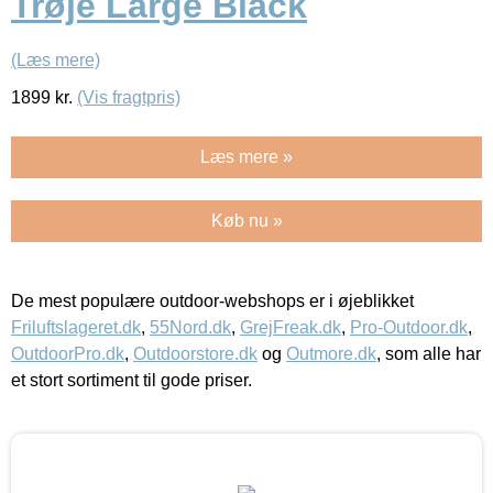
Trøje Large Black
(Læs mere)
1899
kr.
(Vis fragtpris)
Læs mere »
Køb nu »
De mest populære outdoor-webshops er i øjeblikket
Friluftslageret.dk
,
55Nord.dk
,
GrejFreak.dk
,
Pro-Outdoor.dk
,
OutdoorPro.dk
,
Outdoorstore.dk
og
Outmore.dk
, som alle har
et stort sortiment til gode priser.