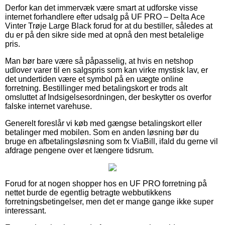
Derfor kan det immervæk være smart at udforske visse
internet forhandlere efter udsalg på UF PRO – Delta Ace
Vinter Trøje Large Black forud for at du bestiller, således at
du er på den sikre side med at opnå den mest betalelige
pris.
Man bør bare være så påpasselig, at hvis en netshop
udlover varer til en salgspris som kan virke mystisk lav, er
det undertiden være et symbol på en uægte online
forretning. Bestillinger med betalingskort er trods alt
omsluttet af Indsigelsesordningen, der beskytter os overfor
falske internet varehuse.
Generelt foreslår vi køb med gængse betalingskort eller
betalinger med mobilen. Som en anden løsning bør du
bruge en afbetalingsløsning som fx ViaBill, ifald du gerne vil
afdrage pengene over et længere tidsrum.
Forud for at nogen shopper hos en UF PRO forretning på
nettet burde de egentlig betragte webbutikkens
forretningsbetingelser, men det er mange gange ikke super
interessant.