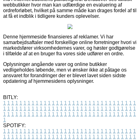
webbutikker hvor man kan udfærdige en evaluering af
ordreforløbet, hvilket på samme måde kan drages fordel af til
at få et indblik i tidligere kunders oplevelser.
Denne hjemmeside finansieres af reklamer. Vi har
samarbejdsaftaler med forskellige online forretninger hvori vi
markedsfører virksomhedernes varer, og høster godtgørelse
i tilfælde af at en bruger fra vores side udfører en ordre.
Oplysninger angående varer og online butikker
vedligeholdes løbende, men vi ønsker ikke at påtage os
ansvaret for forandringer der er blevet lavet siden sidste
opdatering af hjemmesidens oplysninger.
BITLY:
1
1
1
1
1
1
1
1
1
1
1
1
1
1
1
1
1
1
1
1
1
1
1
1
1
1
1
1
1
1
1
1
1
1
1
1
1
1
1
1
1
1
1
1
1
1
1
1
1
1
1
1
1
1
1
1
1
1
1
1
1
1
1
1
1
1
1
1
1
1
1
1
1
1
1
1
1
1
1
1
1
1
1
1
1
1
1
1
1
1
1
1
1
1
1
1
1
1
1
1
SPOTIFY:
1
1
1
1
1
1
1
1
1
1
1
1
1
1
1
1
1
1
1
1
1
1
1
1
1
1
1
1
1
1
1
1
1
1
1
1
1
1
1
1
1
1
1
1
1
1
1
1
1
1
1
1
1
1
1
1
1
1
1
1
1
1
1
1
1
1