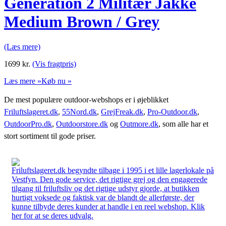
Generation 2 Militær Jakke
Medium Brown / Grey
(Læs mere)
1699
kr.
(Vis fragtpris)
Læs mere »
Køb nu »
De mest populære outdoor-webshops er i øjeblikket
Friluftslageret.dk
,
55Nord.dk
,
GrejFreak.dk
,
Pro-Outdoor.dk
,
OutdoorPro.dk
,
Outdoorstore.dk
og
Outmore.dk
, som alle har et
stort sortiment til gode priser.
Friluftslageret.dk begyndte tilbage i 1995 i et lille lagerlokale på
Vestfyn. Den gode service, det rigtige grej og den engagerede
tilgang til friluftsliv og det rigtige udstyr gjorde, at butikken
hurtigt voksede og faktisk var de blandt de allerførste, der
kunne tilbyde deres kunder at handle i en reel webshop. Klik
her for at se deres udvalg.