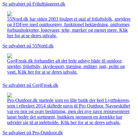
Se udvalget på Friluftslageret.dk
55Nord.dk har siden 2003 hjulpet et utal af friluftsfolk, spejdere
og FDFere med outdoorgrej, funktionel beklædning, uniformer,
forbundsskjorter, logovarer, telte, mærker og meget mere. Klik
her for at se deres udvalg.
Se udvalget på 55Nord.dk
GrejFreak.dk forhandler alt det fede udstyr både til outdoor,
spejder, friluftsliv, skydesport, træning, militær, jagt, politi og
vagt. Klik her for at se deres udvalg.
Se udvalget på GrejFreak.dk
Pro-Outdoor.dk startede som en lille butik der hed Lystfiskeren,
som i efteråret 2014 skiftede navn til Pro Outdoor. Navneskiftet
var en stor og svær beslutning, men det nye navn repræsenterer
langt bedre det sortiment, butikken igennem en årrække har
udvidet sig til at indeholde. Klik her for at se deres udvalg.
Se udvalget på Pro-Outdoor.dk