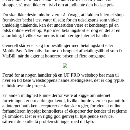
shopper, så man ikke er i tvivl om at indhente den bedste pris.
Du skal ikke desto mindre være så påvagt, at ifald en internet shop
frembyder bedst i test varer til salg for en udsalgspris som virker
umådelig tiltalende, kan det undertiden være et kendetegn på en
falsk online webshop. Køb med betalingskort er dog en del af en
anordning, hvilket værner os imod uærlige internet handler.
Generelt slår vi et slag for bestillinger med betalingskort eller
MobilePay. Alternativt kunne du bruge et afbetalingstilbud som fx
ViaBill, når du agter at honorere prisen af flere omgange.
Forud for at nogen handler på en UF PRO webshop bør man til
hver en tid bese webshoppens handelsbetingelser, det er dog typisk
et tidskrævende projekt.
En anden mulighed kunne derfor være at kigge om internet
forretningen er e-mærke godkendt, hvilket burde være en garanti for
at internet butikken accepterer de danske regler, foruden at online
forhandleren hyppigt kontrolleres af eksperter der kender til reglerne
på området. Det er en rigtig god genvej til hjælpende service,
såfremt du skulle få problemstillinger med dit køb.