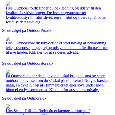
Hos OutdoorPro.dk finder du beklædning og udstyr til den
kvalitets bevidste bruger. De leverer gennemtestet
kvalitetsudstyr til friluftslivet, rejser, fritid og hverdag. Klik her
for at se deres udvalg.
Se udvalget på OutdoorPro.dk
Hos Outdoorstore.dk tilbyder de et stort udvalg af beklædning,
telte, soveposer, kogegrej og udstyr som kan løfte din næste tur
til nye højder. Klik her for at se deres udvalg.
Se udvalget på Outdoorstore.dk
På Outmore.dk har de alt, hvad du skal bruge til små og store
outdoor oplevelser, om du så skal på vandretur i Norges barske
natur, en cykeltur op af Himmelbjerget eller sove under åben
himmel en lys sommernat. Klik her for at se deres udvalg.
Se udvalget på Outmore.dk
Hos ScandiHills.dk finder du et kæmpe sortiment af