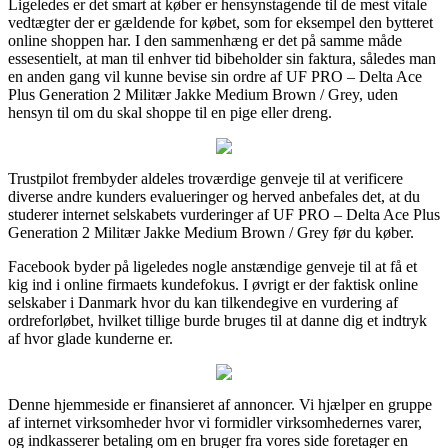
Ligeledes er det smart at køber er hensynstagende til de mest vitale
vedtægter der er gældende for købet, som for eksempel den bytteret
online shoppen har. I den sammenhæng er det på samme måde
essesentielt, at man til enhver tid bibeholder sin faktura, således man
en anden gang vil kunne bevise sin ordre af UF PRO – Delta Ace
Plus Generation 2 Militær Jakke Medium Brown / Grey, uden
hensyn til om du skal shoppe til en pige eller dreng.
Trustpilot frembyder aldeles troværdige genveje til at verificere
diverse andre kunders evalueringer og herved anbefales det, at du
studerer internet selskabets vurderinger af UF PRO – Delta Ace Plus
Generation 2 Militær Jakke Medium Brown / Grey før du køber.
Facebook byder på ligeledes nogle anstændige genveje til at få et
kig ind i online firmaets kundefokus. I øvrigt er der faktisk online
selskaber i Danmark hvor du kan tilkendegive en vurdering af
ordreforløbet, hvilket tillige burde bruges til at danne dig et indtryk
af hvor glade kunderne er.
Denne hjemmeside er finansieret af annoncer. Vi hjælper en gruppe
af internet virksomheder hvor vi formidler virksomhedernes varer,
og indkasserer betaling om en bruger fra vores side foretager en