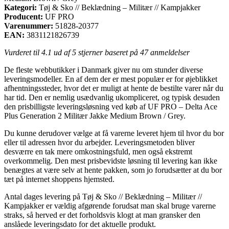
Kategori:
Tøj & Sko // Beklædning – Militær // Kampjakker
Producent:
UF PRO
Varenummer:
51828-20377
EAN:
3831121826739
Vurderet til
4.1
ud af 5 stjerner baseret på
47
anmeldelser
De fleste webbutikker i Danmark giver nu om stunder diverse
leveringsmodeller. En af dem der er mest populær er for øjeblikket
afhentningssteder, hvor det er muligt at hente de bestilte varer når du
har tid. Den er nemlig usædvanlig ukompliceret, og typisk desuden
den prisbilligste leveringsløsning ved køb af UF PRO – Delta Ace
Plus Generation 2 Militær Jakke Medium Brown / Grey.
Du kunne derudover vælge at få varerne leveret hjem til hvor du bor
eller til adressen hvor du arbejder. Leveringsmetoden bliver
desværre en tak mere omkostningsfuld, men også ekstremt
overkommelig. Den mest prisbevidste løsning til levering kan ikke
benægtes at være selv at hente pakken, som jo forudsætter at du bor
tæt på internet shoppens hjemsted.
Antal dages levering på Tøj & Sko // Beklædning – Militær //
Kampjakker er vældig afgørende forudsat man skal bruge varerne
straks, så herved er det forholdsvis klogt at man gransker den
anslåede leveringsdato for det aktuelle produkt.