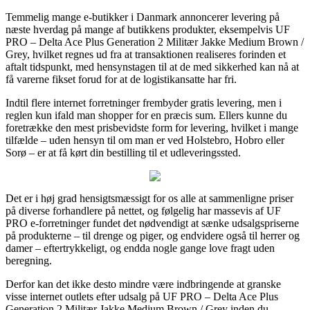
Temmelig mange e-butikker i Danmark annoncerer levering på
næste hverdag på mange af butikkens produkter, eksempelvis UF
PRO – Delta Ace Plus Generation 2 Militær Jakke Medium Brown /
Grey, hvilket regnes ud fra at transaktionen realiseres forinden et
aftalt tidspunkt, med hensynstagen til at de med sikkerhed kan nå at
få varerne fikset forud for at de logistikansatte har fri.
Indtil flere internet forretninger frembyder gratis levering, men i
reglen kun ifald man shopper for en præcis sum. Ellers kunne du
foretrække den mest prisbevidste form for levering, hvilket i mange
tilfælde – uden hensyn til om man er ved Holstebro, Hobro eller
Sorø – er at få kørt din bestilling til et udleveringssted.
Det er i høj grad hensigtsmæssigt for os alle at sammenligne priser
på diverse forhandlere på nettet, og følgelig har massevis af UF
PRO e-forretninger fundet det nødvendigt at sænke udsalgspriserne
på produkterne – til drenge og piger, og endvidere også til herrer og
damer – eftertrykkeligt, og endda nogle gange love fragt uden
beregning.
Derfor kan det ikke desto mindre være indbringende at granske
visse internet outlets efter udsalg på UF PRO – Delta Ace Plus
Generation 2 Militær Jakke Medium Brown / Grey inden du