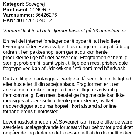
Kategori:
Sovegrej
Producent:
55NORD
Varenummer:
36426276
EAN:
4017265024012
Vurderet til
4.5
ud af 5 stjerner baseret på
33
anmeldelser
En hel del internet foretagender tilbyder til alt held flere
leveringsmåder. Førstevalget hos mange er i dag at få bragt
ordren til en pakkeshop, som gør at du kan hente
produkterne lige når det passer dig. Fragtformen er nemlig
særligt problemfri, samt typisk tillige den mest prisbevidste
fragttype ved køb af Udekøkken / stålbord med håndvask.
Du kan tillige planlægge at vælge at få sendt til din lejlighed
eller hus eller til din arbejdsplads. Fragtformen er tit en
anelse mere omkostningsfuld, men tillige usædvanlig
fremkommelig. Den mest betalelige fragtmetode kan ikke
modsiges at være selv at hente produkterne, hvilket
nødvendiggør at du har bopæl i kort afstand af online
forhandlerens tilholdssted.
Leveringsdygtigheden på Sovegrej kan i nogle tilfælde være
særdeles udslagsgivende forudsat vi har behov for produktet
omgående, og derfor er det jo essentielt at du dobbelttjekker