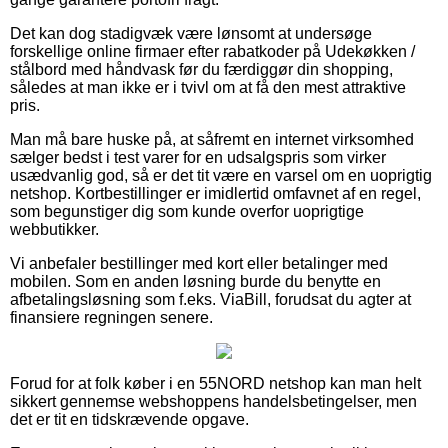
Det kan dog stadigvæk være lønsomt at undersøge
forskellige online firmaer efter rabatkoder på Udekøkken /
stålbord med håndvask før du færdiggør din shopping,
således at man ikke er i tvivl om at få den mest attraktive
pris.
Man må bare huske på, at såfremt en internet virksomhed
sælger bedst i test varer for en udsalgspris som virker
usædvanlig god, så er det tit være en varsel om en uoprigtig
netshop. Kortbestillinger er imidlertid omfavnet af en regel,
som begunstiger dig som kunde overfor uoprigtige
webbutikker.
Vi anbefaler bestillinger med kort eller betalinger med
mobilen. Som en anden løsning burde du benytte en
afbetalingsløsning som f.eks. ViaBill, forudsat du agter at
finansiere regningen senere.
Forud for at folk køber i en 55NORD netshop kan man helt
sikkert gennemse webshoppens handelsbetingelser, men
det er tit en tidskrævende opgave.