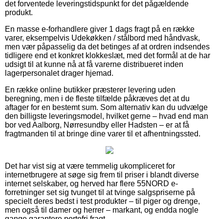
det forventede leveringstidspunkt for det pågældende
produkt.
En masse e-forhandlere giver 1 dags fragt på en række
varer, eksempelvis Udekøkken / stålbord med håndvask,
men vær påpasselig da det betinges af at ordren indsendes
tidligere end et konkret klokkeslæt, med det formål at de har
udsigt til at kunne nå at få varerne distribueret inden
lagerpersonalet drager hjemad.
En række online butikker præsterer levering uden
beregning, men i de fleste tilfælde påkræves det at du
aftager for en bestemt sum. Som alternativ kan du udvælge
den billigste leveringsmodel, hvilket gerne – hvad end man
bor ved Aalborg, Nørresundby eller Hadsten – er at få
fragtmanden til at bringe dine varer til et afhentningssted.
Det har vist sig at være temmelig ukompliceret for
internetbrugere at søge sig frem til priser i blandt diverse
internet selskaber, og herved har flere 55NORD e-
forretninger set sig tvunget til at tvinge salgspriserne på
specielt deres bedst i test produkter – til piger og drenge,
men også til damer og herrer – markant, og endda nogle
gange garantere portofri fragt.