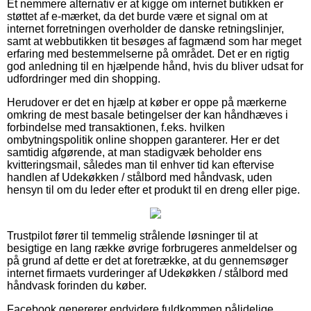
Et nemmere alternativ er at kigge om internet butikken er
støttet af e-mærket, da det burde være et signal om at
internet forretningen overholder de danske retningslinjer,
samt at webbutikken tit besøges af fagmænd som har meget
erfaring med bestemmelserne på området. Det er en rigtig
god anledning til en hjælpende hånd, hvis du bliver udsat for
udfordringer med din shopping.
Herudover er det en hjælp at køber er oppe på mærkerne
omkring de mest basale betingelser der kan håndhæves i
forbindelse med transaktionen, f.eks. hvilken
ombytningspolitik online shoppen garanterer. Her er det
samtidig afgørende, at man stadigvæk beholder ens
kvitteringsmail, således man til enhver tid kan eftervise
handlen af Udekøkken / stålbord med håndvask, uden
hensyn til om du leder efter et produkt til en dreng eller pige.
Trustpilot fører til temmelig strålende løsninger til at
besigtige en lang række øvrige forbrugeres anmeldelser og
på grund af dette er det at foretrække, at du gennemsøger
internet firmaets vurderinger af Udekøkken / stålbord med
håndvask forinden du køber.
Facebook genererer endvidere fuldkommen pålidelige