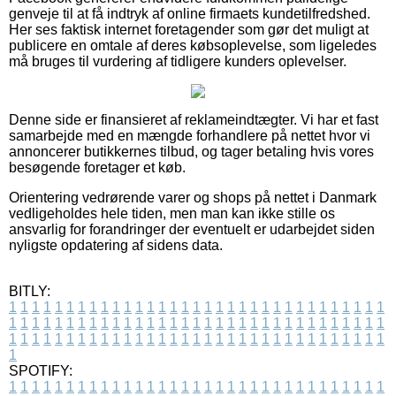
genveje til at få indtryk af online firmaets kundetilfredshed.
Her ses faktisk internet foretagender som gør det muligt at
publicere en omtale af deres købsoplevelse, som ligeledes
må bruges til vurdering af tidligere kunders oplevelser.
Denne side er finansieret af reklameindtægter. Vi har et fast
samarbejde med en mængde forhandlere på nettet hvor vi
annoncerer butikkernes tilbud, og tager betaling hvis vores
besøgende foretager et køb.
Orientering vedrørende varer og shops på nettet i Danmark
vedligeholdes hele tiden, men man kan ikke stille os
ansvarlig for forandringer der eventuelt er udarbejdet siden
nyligste opdatering af sidens data.
BITLY:
1
1
1
1
1
1
1
1
1
1
1
1
1
1
1
1
1
1
1
1
1
1
1
1
1
1
1
1
1
1
1
1
1
1
1
1
1
1
1
1
1
1
1
1
1
1
1
1
1
1
1
1
1
1
1
1
1
1
1
1
1
1
1
1
1
1
1
1
1
1
1
1
1
1
1
1
1
1
1
1
1
1
1
1
1
1
1
1
1
1
1
1
1
1
1
1
1
1
1
1
SPOTIFY:
1
1
1
1
1
1
1
1
1
1
1
1
1
1
1
1
1
1
1
1
1
1
1
1
1
1
1
1
1
1
1
1
1