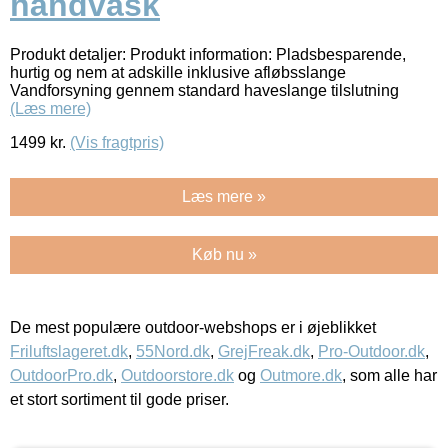
håndvask
Produkt detaljer: Produkt information: Pladsbesparende,
hurtig og nem at adskille inklusive afløbsslange
Vandforsyning gennem standard haveslange tilslutning
(Læs mere)
1499
kr.
(Vis fragtpris)
Læs mere »
Køb nu »
De mest populære outdoor-webshops er i øjeblikket
Friluftslageret.dk
,
55Nord.dk
,
GrejFreak.dk
,
Pro-Outdoor.dk
,
OutdoorPro.dk
,
Outdoorstore.dk
og
Outmore.dk
, som alle har
et stort sortiment til gode priser.