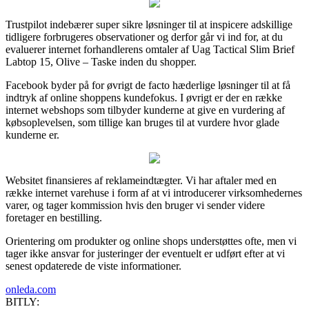
Trustpilot indebærer super sikre løsninger til at inspicere adskillige
tidligere forbrugeres observationer og derfor går vi ind for, at du
evaluerer internet forhandlerens omtaler af Uag Tactical Slim Brief
Labtop 15, Olive – Taske inden du shopper.
Facebook byder på for øvrigt de facto hæderlige løsninger til at få
indtryk af online shoppens kundefokus. I øvrigt er der en række
internet webshops som tilbyder kunderne at give en vurdering af
købsoplevelsen, som tillige kan bruges til at vurdere hvor glade
kunderne er.
Websitet finansieres af reklameindtægter. Vi har aftaler med en
række internet varehuse i form af at vi introducerer virksomhedernes
varer, og tager kommission hvis den bruger vi sender videre
foretager en bestilling.
Orientering om produkter og online shops understøttes ofte, men vi
tager ikke ansvar for justeringer der eventuelt er udført efter at vi
senest opdaterede de viste informationer.
onleda.com
BITLY: