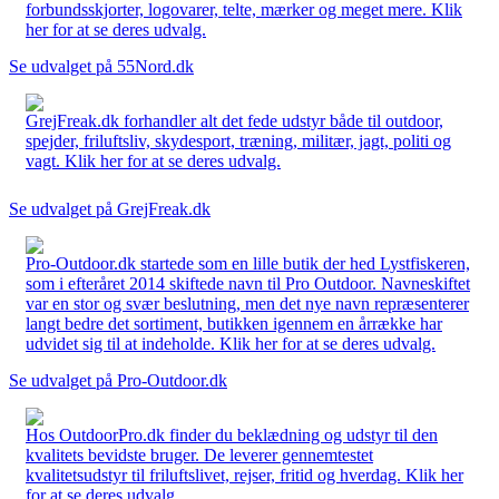
forbundsskjorter, logovarer, telte, mærker og meget mere. Klik
her for at se deres udvalg.
Se udvalget på 55Nord.dk
GrejFreak.dk forhandler alt det fede udstyr både til outdoor,
spejder, friluftsliv, skydesport, træning, militær, jagt, politi og
vagt. Klik her for at se deres udvalg.
Se udvalget på GrejFreak.dk
Pro-Outdoor.dk startede som en lille butik der hed Lystfiskeren,
som i efteråret 2014 skiftede navn til Pro Outdoor. Navneskiftet
var en stor og svær beslutning, men det nye navn repræsenterer
langt bedre det sortiment, butikken igennem en årrække har
udvidet sig til at indeholde. Klik her for at se deres udvalg.
Se udvalget på Pro-Outdoor.dk
Hos OutdoorPro.dk finder du beklædning og udstyr til den
kvalitets bevidste bruger. De leverer gennemtestet
kvalitetsudstyr til friluftslivet, rejser, fritid og hverdag. Klik her
for at se deres udvalg.