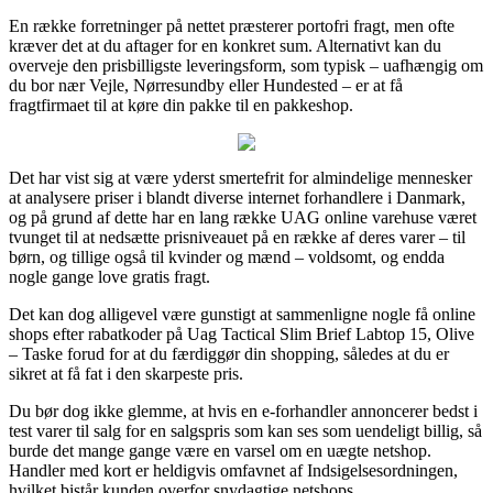
En række forretninger på nettet præsterer portofri fragt, men ofte
kræver det at du aftager for en konkret sum. Alternativt kan du
overveje den prisbilligste leveringsform, som typisk – uafhængig om
du bor nær Vejle, Nørresundby eller Hundested – er at få
fragtfirmaet til at køre din pakke til en pakkeshop.
Det har vist sig at være yderst smertefrit for almindelige mennesker
at analysere priser i blandt diverse internet forhandlere i Danmark,
og på grund af dette har en lang række UAG online varehuse været
tvunget til at nedsætte prisniveauet på en række af deres varer – til
børn, og tillige også til kvinder og mænd – voldsomt, og endda
nogle gange love gratis fragt.
Det kan dog alligevel være gunstigt at sammenligne nogle få online
shops efter rabatkoder på Uag Tactical Slim Brief Labtop 15, Olive
– Taske forud for at du færdiggør din shopping, således at du er
sikret at få fat i den skarpeste pris.
Du bør dog ikke glemme, at hvis en e-forhandler annoncerer bedst i
test varer til salg for en salgspris som kan ses som uendeligt billig, så
burde det mange gange være en varsel om en uægte netshop.
Handler med kort er heldigvis omfavnet af Indsigelsesordningen,
hvilket bistår kunden overfor snydagtige netshops.