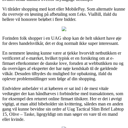
Vi tilråder shopping med kort eller MobilePay. Som alternativ kunne
du overveje en løsning på afbetaling som f.eks. ViaBill, ifald du
hellere vil honorere beløbet i flere bidder.
Forinden folk shopper i en UAG shop kan de helt sikkert have øje
for deres handelsvilkår, det er dog normalt ikke super interessant.
En nemmere løsning kunne være at tjekke hvorvidt netbutikken er
verificeret af e-mærket, hvilket typisk er en forsikring om at e-
firmaet efterkommer de danske love, foruden at webbutikken nu og
da overvåges af eksperter der har nøje kendskab til de gældende
vilkår. Desuden tilbydes du mulighed for opbakning, ifald du
oplever problemstillinger som følge af din shopping.
Endvidere anbefaler vi at køberen er sat ind i de mest vitale
vedtægter der kan håndhæves i forbindelse med transaktionen, som
for eksempel den returret online firmaet tilsikrer. Her er det i øvrigt
vigtigt, at man altid bibeholder sin kvittering, således man en anden
gang vil kunne bevidne sin ordre af Uag Tactical Slim Brief Labtop
15, Olive – Taske, ligegyldigt om man søger en vare til en mand
eller kvinde.