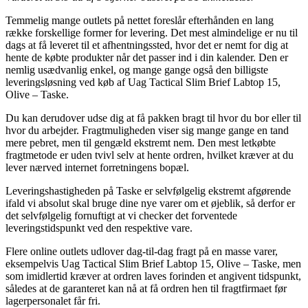
Temmelig mange outlets på nettet foreslår efterhånden en lang
række forskellige former for levering. Det mest almindelige er nu til
dags at få leveret til et afhentningssted, hvor det er nemt for dig at
hente de købte produkter når det passer ind i din kalender. Den er
nemlig usædvanlig enkel, og mange gange også den billigste
leveringsløsning ved køb af Uag Tactical Slim Brief Labtop 15,
Olive – Taske.
Du kan derudover udse dig at få pakken bragt til hvor du bor eller til
hvor du arbejder. Fragtmuligheden viser sig mange gange en tand
mere pebret, men til gengæld ekstremt nem. Den mest letkøbte
fragtmetode er uden tvivl selv at hente ordren, hvilket kræver at du
lever nærved internet forretningens bopæl.
Leveringshastigheden på Taske er selvfølgelig ekstremt afgørende
ifald vi absolut skal bruge dine nye varer om et øjeblik, så derfor er
det selvfølgelig fornuftigt at vi checker det forventede
leveringstidspunkt ved den respektive vare.
Flere online outlets udlover dag-til-dag fragt på en masse varer,
eksempelvis Uag Tactical Slim Brief Labtop 15, Olive – Taske, men
som imidlertid kræver at ordren laves forinden et angivent tidspunkt,
således at de garanteret kan nå at få ordren hen til fragtfirmaet før
lagerpersonalet får fri.