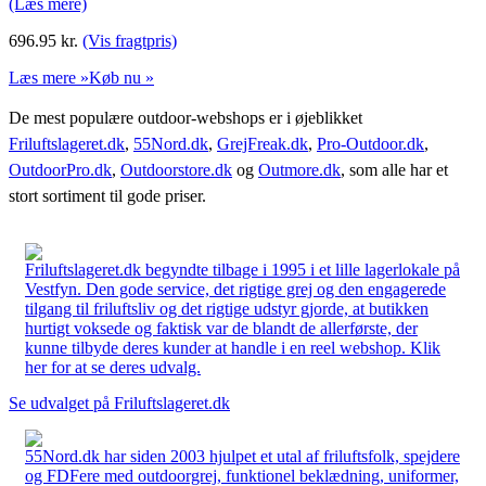
(Læs mere)
696.95
kr.
(Vis fragtpris)
Læs mere »
Køb nu »
De mest populære outdoor-webshops er i øjeblikket
Friluftslageret.dk
,
55Nord.dk
,
GrejFreak.dk
,
Pro-Outdoor.dk
,
OutdoorPro.dk
,
Outdoorstore.dk
og
Outmore.dk
, som alle har et
stort sortiment til gode priser.
Friluftslageret.dk begyndte tilbage i 1995 i et lille lagerlokale på
Vestfyn. Den gode service, det rigtige grej og den engagerede
tilgang til friluftsliv og det rigtige udstyr gjorde, at butikken
hurtigt voksede og faktisk var de blandt de allerførste, der
kunne tilbyde deres kunder at handle i en reel webshop. Klik
her for at se deres udvalg.
Se udvalget på Friluftslageret.dk
55Nord.dk har siden 2003 hjulpet et utal af friluftsfolk, spejdere
og FDFere med outdoorgrej, funktionel beklædning, uniformer,