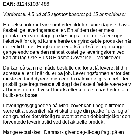
EAN:
812451034486
Vurderet til
4.5
ud af 5 stjerner baseret på
15
anmeldelser
En række internet virksomheder tildeler i vore dage et hav af
forskellige leveringsmodeller. En af dem der er mest
populær er i vore dage pakkeshops, fordi det så er super
fleksibelt for dig at kunne hente de nyindkøbte produkter når
der er tid til det. Fragtformen er altså ret så let, og mange
gange endvidere den mindst kostelige leveringsform ved
køb af Uag One Plus 8 Plasma Cover Ice – Mobilcover.
Du kan på samme måde beslutte dig for at få leveret til din
adresse eller til når du er på job. Leveringsformen er for det
meste en tand dyrere, men endda ualmindeligt simpel. Den
prisbilligste fragtmetode vil dog i de fleste tilfælde være selv
at hente ordren, hvilket forudsætter at du er i nærheden af e-
butikkens bopæl.
Leveringsdygtigheden på Mobilcover kan i nogle tilfælde
være ultra essentiel når vi skal bruge din pakke fluks, og af
den grund er det virkelig relevant at man dobbelttjekker den
forventede leveringstid ved det aktuelle produkt.
Mange e-butikker i Danmark giver dag-til-dag fragt på en