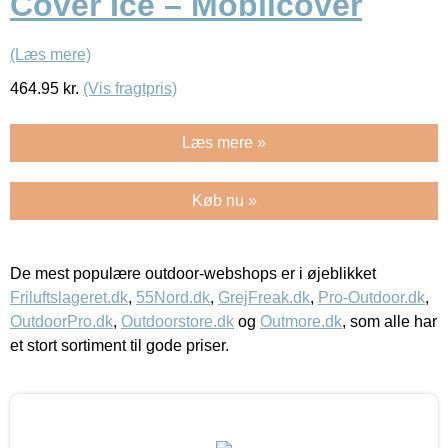
Cover Ice – Mobilcover
(Læs mere)
464.95
kr.
(Vis fragtpris)
Læs mere »
Køb nu »
De mest populære outdoor-webshops er i øjeblikket
Friluftslageret.dk
,
55Nord.dk
,
GrejFreak.dk
,
Pro-Outdoor.dk
,
OutdoorPro.dk
,
Outdoorstore.dk
og
Outmore.dk
, som alle har
et stort sortiment til gode priser.