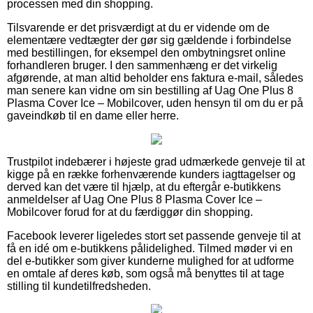
processen med din shopping.
Tilsvarende er det prisværdigt at du er vidende om de
elementære vedtægter der gør sig gældende i forbindelse
med bestillingen, for eksempel den ombytningsret online
forhandleren bruger. I den sammenhæng er det virkelig
afgørende, at man altid beholder ens faktura e-mail, således
man senere kan vidne om sin bestilling af Uag One Plus 8
Plasma Cover Ice – Mobilcover, uden hensyn til om du er på
gaveindkøb til en dame eller herre.
Trustpilot indebærer i højeste grad udmærkede genveje til at
kigge på en række forhenværende kunders iagttagelser og
derved kan det være til hjælp, at du eftergår e-butikkens
anmeldelser af Uag One Plus 8 Plasma Cover Ice –
Mobilcover forud for at du færdiggør din shopping.
Facebook leverer ligeledes stort set passende genveje til at
få en idé om e-butikkens pålidelighed. Tilmed møder vi en
del e-butikker som giver kunderne mulighed for at udforme
en omtale af deres køb, som også må benyttes til at tage
stilling til kundetilfredsheden.