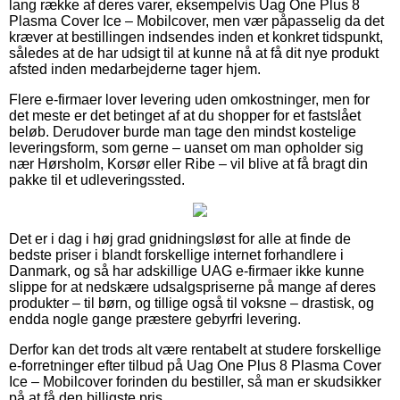
lang række af deres varer, eksempelvis Uag One Plus 8
Plasma Cover Ice – Mobilcover, men vær påpasselig da det
kræver at bestillingen indsendes inden et konkret tidspunkt,
således at de har udsigt til at kunne nå at få dit nye produkt
afsted inden medarbejderne tager hjem.
Flere e-firmaer lover levering uden omkostninger, men for
det meste er det betinget af at du shopper for et fastslået
beløb. Derudover burde man tage den mindst kostelige
leveringsform, som gerne – uanset om man opholder sig
nær Hørsholm, Korsør eller Ribe – vil blive at få bragt din
pakke til et udleveringssted.
Det er i dag i høj grad gnidningsløst for alle at finde de
bedste priser i blandt forskellige internet forhandlere i
Danmark, og så har adskillige UAG e-firmaer ikke kunne
slippe for at nedskære udsalgspriserne på mange af deres
produkter – til børn, og tillige også til voksne – drastisk, og
endda nogle gange præstere gebyrfri levering.
Derfor kan det trods alt være rentabelt at studere forskellige
e-forretninger efter tilbud på Uag One Plus 8 Plasma Cover
Ice – Mobilcover forinden du bestiller, så man er skudsikker
på at få den billigste pris.