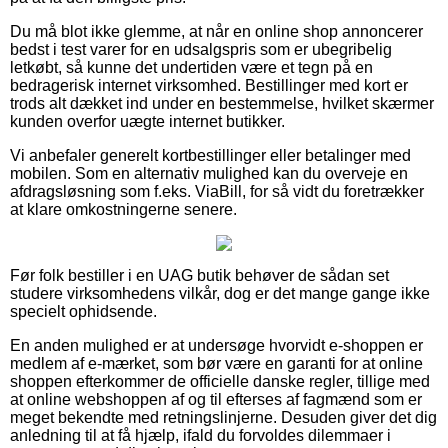
Du må blot ikke glemme, at når en online shop annoncerer
bedst i test varer for en udsalgspris som er ubegribelig
letkøbt, så kunne det undertiden være et tegn på en
bedragerisk internet virksomhed. Bestillinger med kort er
trods alt dækket ind under en bestemmelse, hvilket skærmer
kunden overfor uægte internet butikker.
Vi anbefaler generelt kortbestillinger eller betalinger med
mobilen. Som en alternativ mulighed kan du overveje en
afdragsløsning som f.eks. ViaBill, for så vidt du foretrækker
at klare omkostningerne senere.
Før folk bestiller i en UAG butik behøver de sådan set
studere virksomhedens vilkår, dog er det mange gange ikke
specielt ophidsende.
En anden mulighed er at undersøge hvorvidt e-shoppen er
medlem af e-mærket, som bør være en garanti for at online
shoppen efterkommer de officielle danske regler, tillige med
at online webshoppen af og til efterses af fagmænd som er
meget bekendte med retningslinjerne. Desuden giver det dig
anledning til at få hjælp, ifald du forvoldes dilemmaer i