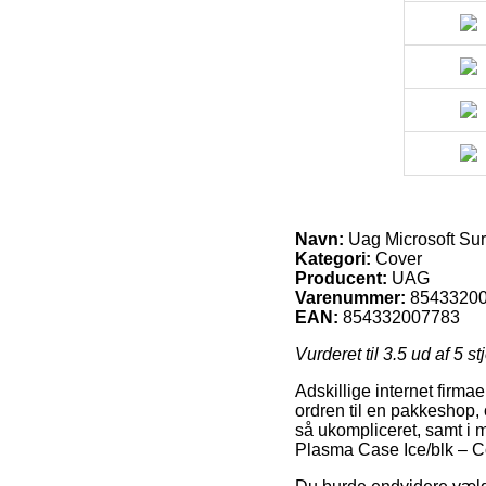
Navn:
Uag Microsoft Sur
Kategori:
Cover
Producent:
UAG
Varenummer:
8543320
EAN:
854332007783
Vurderet til
3.5
ud af 5 st
Adskillige internet firmae
ordren til en pakkeshop, 
så ukompliceret, samt i 
Plasma Case Ice/blk – C