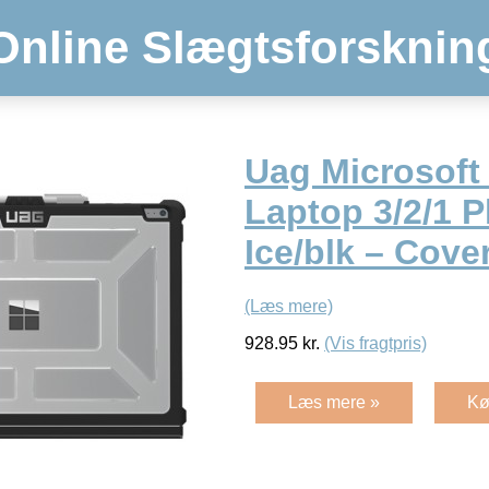
Online Slægtsforsknin
Uag Microsoft
Laptop 3/2/1 
Ice/blk – Cove
(Læs mere)
928.95
kr.
(Vis fragtpris)
Læs mere »
Kø