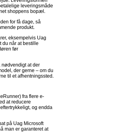
rbejde. Leveringsformen
betalelige leveringsmåde
ernet shoppens bopæl.
en for få dage, så
ommende produkt.
arer, eksempelvis Uag
 du når at bestille
døren før
å nødvendigt at der
model, der gerne – om du
ne til et afhentningssted.
eRunner) fra flere e-
ed at reducere
eftertrykkeligt, og endda
abat på Uag Microsoft
å man er garanteret at