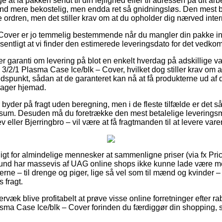
at få pakken sendt til din lejlighed eller til adressen på dit a
tand mere bekostelig, men endda ret så gnidningsløs. Den mest 
te ordren, men det stiller krav om at du opholder dig nærved int
 Cover er jo temmelig bestemmende når du mangler din pakke ind
æsentligt at vi finder den estimerede leveringsdato for det vedk
r garanti om levering på blot en enkelt hverdag på adskillige v
3/2/1 Plasma Case Ice/blk – Cover, hvilket dog stiller krav om at
tidspunkt, sådan at de garanteret kan nå at få produkterne ud af 
rager hjemad.
 byder på fragt uden beregning, men i de fleste tilfælde er det s
 sum. Desuden må du foretrække den mest betalelige leverings
eller Bjerringbro – vil være at få fragtmanden til at levere varer
ligt for almindelige mennesker at sammenligne priser (via fx Pric
grund har massevis af UAG online shops ikke kunne lade være m
ne – til drenge og piger, lige så vel som til mænd og kvinder – 
 fragt.
væk blive profitabelt at prøve visse online forretninger efter r
sma Case Ice/blk – Cover forinden du færdiggør din shopping, s