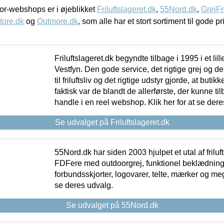
r-webshops er i øjeblikket
Friluftslageret.dk
,
55Nord.dk
,
GrejFr
tore.dk
og
Outmore.dk
, som alle har et stort sortiment til gode pr
Friluftslageret.dk begyndte tilbage i 1995 i et lil
Vestfyn. Den gode service, det rigtige grej og 
til friluftsliv og det rigtige udstyr gjorde, at buti
faktisk var de blandt de allerførste, der kunne ti
handle i en reel webshop. Klik her for at se dere
Se udvalget på Friluftslageret.dk
55Nord.dk har siden 2003 hjulpet et utal af friluf
FDFere med outdoorgrej, funktionel beklædning,
forbundsskjorter, logovarer, telte, mærker og meg
se deres udvalg.
Se udvalget på 55Nord.dk