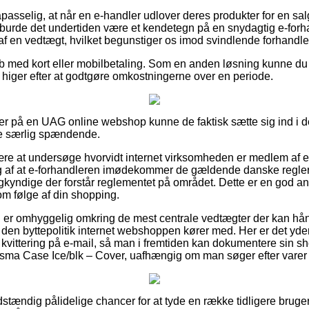
asselig, at når en e-handler udlover deres produkter for en salg
burde det undertiden være et kendetegn på en snydagtig e-forha
el af en vedtægt, hvilket begunstiger os imod svindlende forhandle
køb med kort eller mobilbetaling. Som en anden løsning kunne d
du higer efter at godtgøre omkostningerne over en periode.
er på en UAG online webshop kunne de faktisk sætte sig ind i den
e særlig spændende.
re at undersøge hvorvidt internet virksomheden er medlem af 
ng af at e-forhandleren imødekommer de gældende danske regler
kyndige der forstår reglementet på området. Dette er en god anl
m følge af din shopping.
u er omhyggelig omkring de mest centrale vedtægter der kan hå
den byttepolitik internet webshoppen kører med. Her er det yd
kvittering på e-mail, så man i fremtiden kan dokumentere sin s
sma Case Ice/blk – Cover, uafhængig om man søger efter varer t
ldstændig pålidelige chancer for at tyde en række tidligere brug