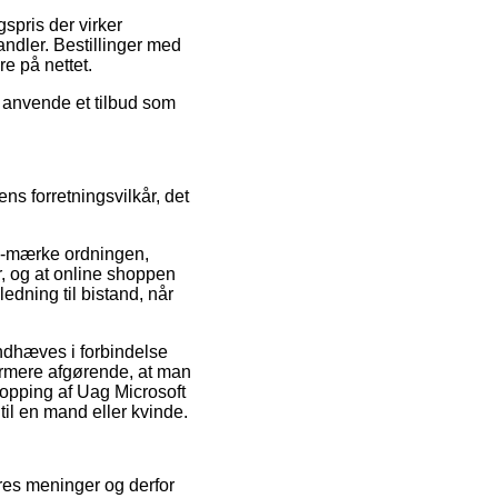
spris der virker
ndler. Bestillinger med
re på nettet.
u anvende et tilbud som
s forretningsvilkår, det
e-mærke ordningen,
, og at online shoppen
edning til bistand, når
ndhæves i forbindelse
ermere afgørende, at man
hopping af Uag Microsoft
il en mand eller kvinde.
eres meninger og derfor