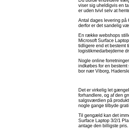
Du burde endvidere vælge 
viser sig uheldigvis en 
er uden tvivl selv at hen
Antal dages levering på
derfor er det sandelig v
En række webshops stille
Microsoft Surface Laptop 
tidligere end et bestemt 
logistikmedarbejderne d
Nogle online forretninger
indkøbes for en bestemt
bor nær Viborg, Haderslev 
Det er virkelig let gænge
forhandlere, og af den 
salgsværdien på produkter
nogle gange tilbyde gratis
Til gengæld kan det immer
Surface Laptop 3/2/1 Pla
antage den billigste pris.