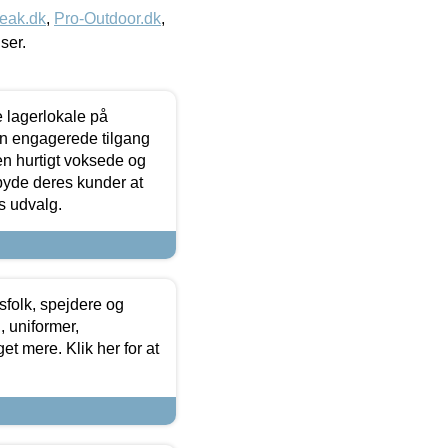
eak.dk
,
Pro-Outdoor.dk
,
iser.
le lagerlokale på
den engagerede tilgang
kken hurtigt voksede og
lbyde deres kunder at
s udvalg.
tsfolk, spejdere og
 uniformer,
et mere. Klik her for at