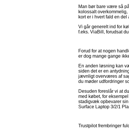
Man bør bare være så påp
kolossalt overkommelig, 
kort er i hvert fald en d
Vi går generelt ind for 
f.eks. ViaBill, forudsat 
Forud for at nogen handl
er dog mange gange ikk
En anden løsning kan væ
siden det er en antydni
jævnligt overværes af sag
du møder udfordringer so
Desuden foreslår vi at d
med købet, for eksempel 
stadigvæk opbevarer sin 
Surface Laptop 3/2/1 Pla
Trustpilot frembringer fu