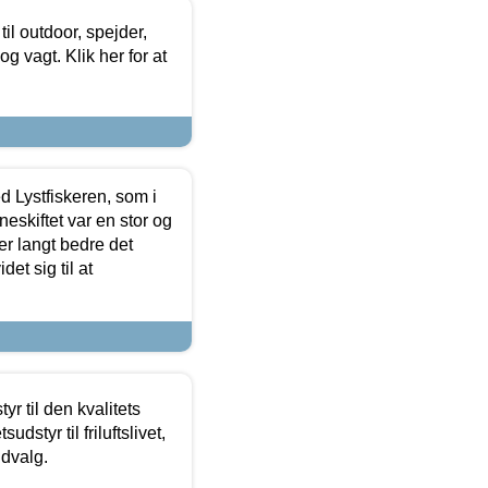
il outdoor, spejder,
 og vagt. Klik her for at
d Lystfiskeren, som i
neskiftet var en stor og
r langt bedre det
et sig til at
r til den kvalitets
dstyr til friluftslivet,
udvalg.