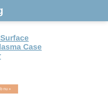
g
 Surface
Plasma Case
r
b nu »