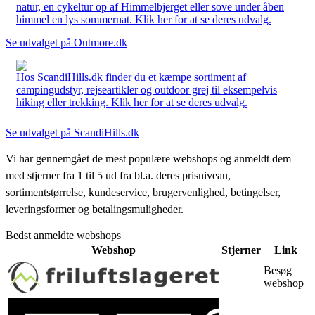
natur, en cykeltur op af Himmelbjerget eller sove under åben
himmel en lys sommernat. Klik her for at se deres udvalg.
Se udvalget på Outmore.dk
Hos ScandiHills.dk finder du et kæmpe sortiment af
campingudstyr, rejseartikler og outdoor grej til eksempelvis
hiking eller trekking. Klik her for at se deres udvalg.
Se udvalget på ScandiHills.dk
Vi har gennemgået de mest populære webshops og anmeldt dem
med stjerner fra 1 til 5 ud fra bl.a. deres prisniveau,
sortimentstørrelse, kundeservice, brugervenlighed, betingelser,
leveringsformer og betalingsmuligheder.
Bedst anmeldte webshops
Webshop
Stjerner
Link
Besøg
webshop