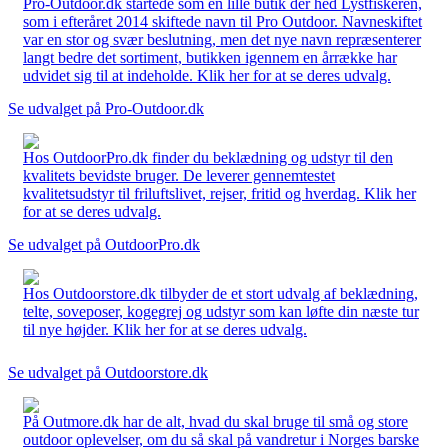
Pro-Outdoor.dk startede som en lille butik der hed Lystfiskeren,
som i efteråret 2014 skiftede navn til Pro Outdoor. Navneskiftet
var en stor og svær beslutning, men det nye navn repræsenterer
langt bedre det sortiment, butikken igennem en årrække har
udvidet sig til at indeholde. Klik her for at se deres udvalg.
Se udvalget på Pro-Outdoor.dk
Hos OutdoorPro.dk finder du beklædning og udstyr til den
kvalitets bevidste bruger. De leverer gennemtestet
kvalitetsudstyr til friluftslivet, rejser, fritid og hverdag. Klik her
for at se deres udvalg.
Se udvalget på OutdoorPro.dk
Hos Outdoorstore.dk tilbyder de et stort udvalg af beklædning,
telte, soveposer, kogegrej og udstyr som kan løfte din næste tur
til nye højder. Klik her for at se deres udvalg.
Se udvalget på Outdoorstore.dk
På Outmore.dk har de alt, hvad du skal bruge til små og store
outdoor oplevelser, om du så skal på vandretur i Norges barske