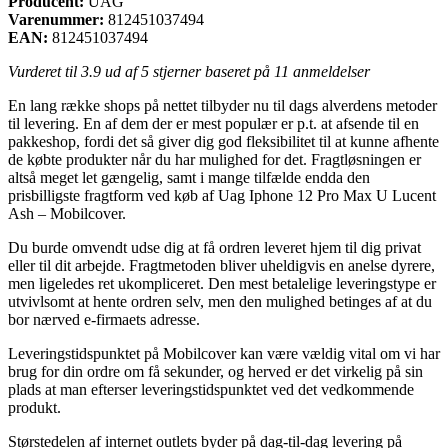
Producent:
UAG
Varenummer:
812451037494
EAN:
812451037494
Vurderet til
3.9
ud af 5 stjerner baseret på
11
anmeldelser
En lang række shops på nettet tilbyder nu til dags alverdens metoder
til levering. En af dem der er mest populær er p.t. at afsende til en
pakkeshop, fordi det så giver dig god fleksibilitet til at kunne afhente
de købte produkter når du har mulighed for det. Fragtløsningen er
altså meget let gængelig, samt i mange tilfælde endda den
prisbilligste fragtform ved køb af Uag Iphone 12 Pro Max U Lucent
Ash – Mobilcover.
Du burde omvendt udse dig at få ordren leveret hjem til dig privat
eller til dit arbejde. Fragtmetoden bliver uheldigvis en anelse dyrere,
men ligeledes ret ukompliceret. Den mest betalelige leveringstype er
utvivlsomt at hente ordren selv, men den mulighed betinges af at du
bor nærved e-firmaets adresse.
Leveringstidspunktet på Mobilcover kan være vældig vital om vi har
brug for din ordre om få sekunder, og herved er det virkelig på sin
plads at man efterser leveringstidspunktet ved det vedkommende
produkt.
Størstedelen af internet outlets byder på dag-til-dag levering på