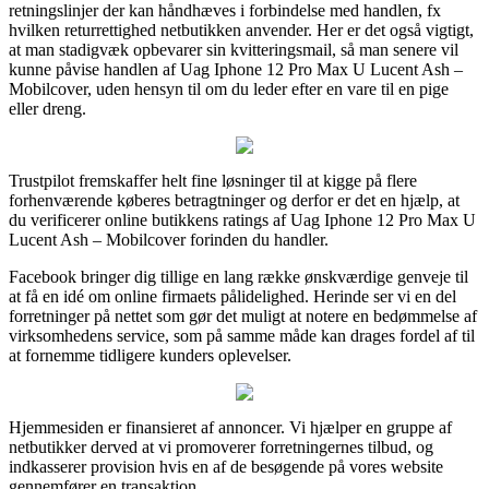
retningslinjer der kan håndhæves i forbindelse med handlen, fx
hvilken returrettighed netbutikken anvender. Her er det også vigtigt,
at man stadigvæk opbevarer sin kvitteringsmail, så man senere vil
kunne påvise handlen af Uag Iphone 12 Pro Max U Lucent Ash –
Mobilcover, uden hensyn til om du leder efter en vare til en pige
eller dreng.
Trustpilot fremskaffer helt fine løsninger til at kigge på flere
forhenværende køberes betragtninger og derfor er det en hjælp, at
du verificerer online butikkens ratings af Uag Iphone 12 Pro Max U
Lucent Ash – Mobilcover forinden du handler.
Facebook bringer dig tillige en lang række ønskværdige genveje til
at få en idé om online firmaets pålidelighed. Herinde ser vi en del
forretninger på nettet som gør det muligt at notere en bedømmelse af
virksomhedens service, som på samme måde kan drages fordel af til
at fornemme tidligere kunders oplevelser.
Hjemmesiden er finansieret af annoncer. Vi hjælper en gruppe af
netbutikker derved at vi promoverer forretningernes tilbud, og
indkasserer provision hvis en af de besøgende på vores website
gennemfører en transaktion.