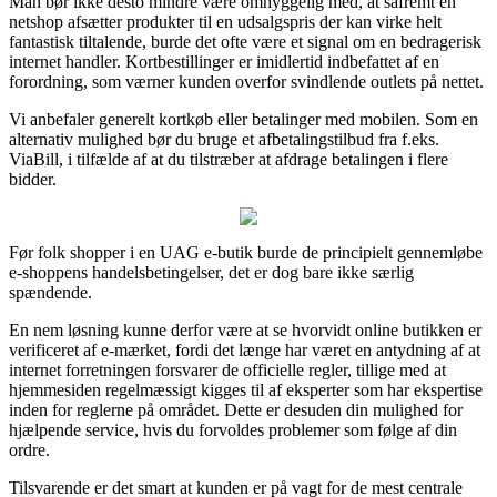
Man bør ikke desto mindre være omhyggelig med, at såfremt en
netshop afsætter produkter til en udsalgspris der kan virke helt
fantastisk tiltalende, burde det ofte være et signal om en bedragerisk
internet handler. Kortbestillinger er imidlertid indbefattet af en
forordning, som værner kunden overfor svindlende outlets på nettet.
Vi anbefaler generelt kortkøb eller betalinger med mobilen. Som en
alternativ mulighed bør du bruge et afbetalingstilbud fra f.eks.
ViaBill, i tilfælde af at du tilstræber at afdrage betalingen i flere
bidder.
Før folk shopper i en UAG e-butik burde de principielt gennemløbe
e-shoppens handelsbetingelser, det er dog bare ikke særlig
spændende.
En nem løsning kunne derfor være at se hvorvidt online butikken er
verificeret af e-mærket, fordi det længe har været en antydning af at
internet forretningen forsvarer de officielle regler, tillige med at
hjemmesiden regelmæssigt kigges til af eksperter som har ekspertise
inden for reglerne på området. Dette er desuden din mulighed for
hjælpende service, hvis du forvoldes problemer som følge af din
ordre.
Tilsvarende er det smart at kunden er på vagt for de mest centrale