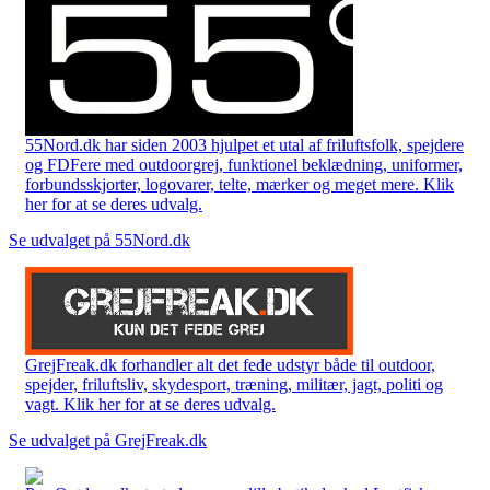
55Nord.dk har siden 2003 hjulpet et utal af friluftsfolk, spejdere
og FDFere med outdoorgrej, funktionel beklædning, uniformer,
forbundsskjorter, logovarer, telte, mærker og meget mere. Klik
her for at se deres udvalg.
Se udvalget på 55Nord.dk
GrejFreak.dk forhandler alt det fede udstyr både til outdoor,
spejder, friluftsliv, skydesport, træning, militær, jagt, politi og
vagt. Klik her for at se deres udvalg.
Se udvalget på GrejFreak.dk