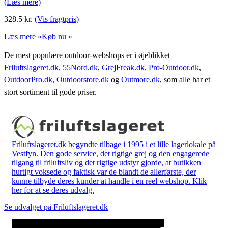
(Læs mere)
328.5
kr.
(Vis fragtpris)
Læs mere »
Køb nu »
De mest populære outdoor-webshops er i øjeblikket
Friluftslageret.dk
,
55Nord.dk
,
GrejFreak.dk
,
Pro-Outdoor.dk
,
OutdoorPro.dk
,
Outdoorstore.dk
og
Outmore.dk
, som alle har et
stort sortiment til gode priser.
Friluftslageret.dk begyndte tilbage i 1995 i et lille lagerlokale på
Vestfyn. Den gode service, det rigtige grej og den engagerede
tilgang til friluftsliv og det rigtige udstyr gjorde, at butikken
hurtigt voksede og faktisk var de blandt de allerførste, der
kunne tilbyde deres kunder at handle i en reel webshop. Klik
her for at se deres udvalg.
Se udvalget på Friluftslageret.dk