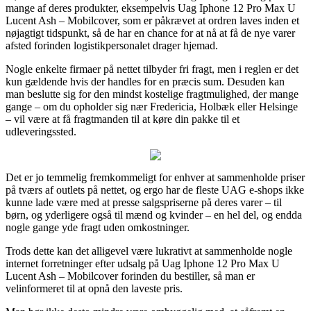
mange af deres produkter, eksempelvis Uag Iphone 12 Pro Max U
Lucent Ash – Mobilcover, som er påkrævet at ordren laves inden et
nøjagtigt tidspunkt, så de har en chance for at nå at få de nye varer
afsted forinden logistikpersonalet drager hjemad.
Nogle enkelte firmaer på nettet tilbyder fri fragt, men i reglen er det
kun gældende hvis der handles for en præcis sum. Desuden kan
man beslutte sig for den mindst kostelige fragtmulighed, der mange
gange – om du opholder sig nær Fredericia, Holbæk eller Helsinge
– vil være at få fragtmanden til at køre din pakke til et
udleveringssted.
Det er jo temmelig fremkommeligt for enhver at sammenholde priser
på tværs af outlets på nettet, og ergo har de fleste UAG e-shops ikke
kunne lade være med at presse salgspriserne på deres varer – til
børn, og yderligere også til mænd og kvinder – en hel del, og endda
nogle gange yde fragt uden omkostninger.
Trods dette kan det alligevel være lukrativt at sammenholde nogle
internet forretninger efter udsalg på Uag Iphone 12 Pro Max U
Lucent Ash – Mobilcover forinden du bestiller, så man er
velinformeret til at opnå den laveste pris.