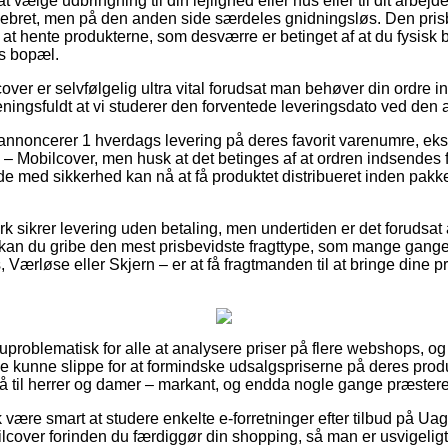
t vælge udbringning til din lejlighed eller hus eller til dit arbej
bret, men på den anden side særdeles gnidningsløs. Den prisbil
 at hente produkterne, som desværre er betinget af at du fysisk 
ns bopæl.
ver er selvfølgelig ultra vital forudsat man behøver din ordre i
meningsfuldt at vi studerer den forventede leveringsdato ved den a
 annoncerer 1 hverdags levering på deres favorit varenumre, e
 Mobilcover, men husk at det betinges af at ordren indsendes før
de med sikkerhed kan nå at få produktet distribueret inden pa
 sikrer levering uden betaling, men undertiden er det forudsat a
kan du gribe den mest prisbevidste fragttype, som mange gang
Værløse eller Skjern – er at få fragtmanden til at bringe dine pro
 uproblematisk for alle at analysere priser på flere webshops, og
e kunne slippe for at formindske udsalgspriserne på deres produk
å til herrer og damer – markant, og endda nogle gange præstere p
være smart at studere enkelte e-forretninger efter tilbud på Ua
over forinden du færdiggør din shopping, så man er usvigeligt 