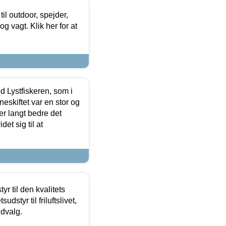
il outdoor, spejder,
 og vagt. Klik her for at
d Lystfiskeren, som i
neskiftet var en stor og
r langt bedre det
et sig til at
r til den kvalitets
dstyr til friluftslivet,
udvalg.