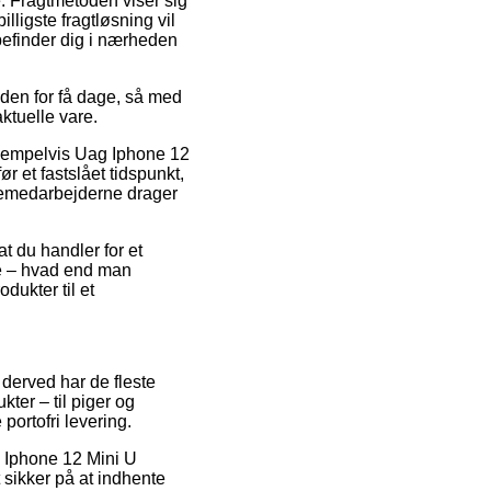
de. Fragtmetoden viser sig
ligste fragtløsning vil
befinder dig i nærheden
nden for få dage, så med
ktuelle vare.
ksempelvis Uag Iphone 12
 et fastslået tidspunkt,
kkemedarbejderne drager
t du handler for et
e – hvad end man
dukter til et
 derved har de fleste
ter – til piger og
ortofri levering.
g Iphone 12 Mini U
sikker på at indhente