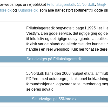
r-webshops er i øjeblikket
Friluftslageret.dk
,
55Nord.dk
,
GrejFr
tore.dk
og
Outmore.dk
, som alle har et stort sortiment til gode pr
Friluftslageret.dk begyndte tilbage i 1995 i et lil
Vestfyn. Den gode service, det rigtige grej og 
til friluftsliv og det rigtige udstyr gjorde, at buti
faktisk var de blandt de allerførste, der kunne ti
handle i en reel webshop. Klik her for at se dere
Se udvalget på Friluftslageret.dk
55Nord.dk har siden 2003 hjulpet et utal af friluf
FDFere med outdoorgrej, funktionel beklædning,
forbundsskjorter, logovarer, telte, mærker og meg
se deres udvalg.
Se udvalget på 55Nord.dk