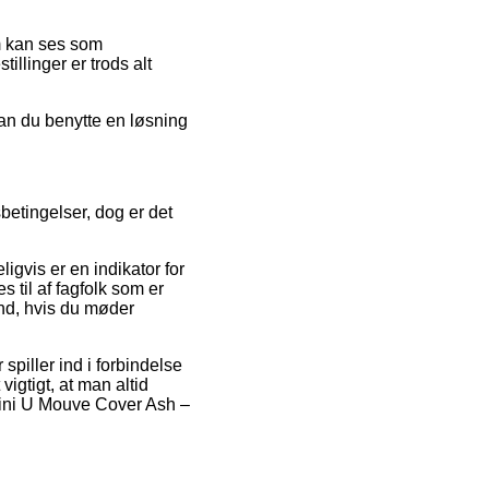
om kan ses som
illinger er trods alt
kan du benytte en løsning
etingelser, dog er det
igvis er en indikator for
 til af fagfolk som er
nd, hvis du møder
piller ind i forbindelse
vigtigt, at man altid
Mini U Mouve Cover Ash –