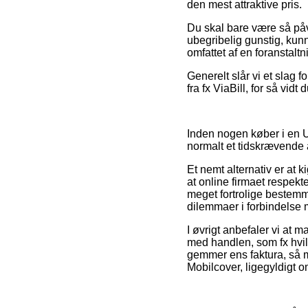
den mest attraktive pris.
Du skal bare være så påv
ubegribelig gunstig, kunne
omfattet af en foranstalt
Generelt slår vi et slag 
fra fx ViaBill, for så vi
Inden nogen køber i en 
normalt et tidskrævende 
Et nemt alternativ er at 
at online firmaet respekt
meget fortrolige bestemm
dilemmaer i forbindelse
I øvrigt anbefaler vi at 
med handlen, som fx hvilke
gemmer ens faktura, så m
Mobilcover, ligegyldigt o