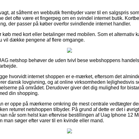
agt, at såfremt en webbutik frembyder varer til en salgspris s
 det ofte være et fingerpeg om en svindel internet butik. Kortbest
ning, der passer på køber overfor svindlende internet handler.
for køb med kort eller betalinger med mobilen. Som et alternativ 
dt du vil dække pengene af flere omgange.
UAG netshop behøver de uden tvivl bese webshoppens handelsb
arbejde.
kigge hvorvidt internet shoppen er e-mærket, eftersom det almindel
erer dansk lovgivning, og at online virksomheden lejlighedsvis ses
elserne på området. Derudover giver det dig mulighed for bista
 med din shopping.
man er oppe på mærkerne omkring de mest centrale vedtægter der s
n returret netshoppen tilbyder. På grund af dette er det i øvrigt 
an når som helst kan eftervise bestillingen af Uag Iphone 12 
m man søger efter varer til en kvinde eller mand.