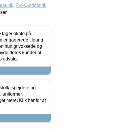
eak.dk
,
Pro-Outdoor.dk
,
iser.
le lagerlokale på
den engagerede tilgang
kken hurtigt voksede og
lbyde deres kunder at
s udvalg.
tsfolk, spejdere og
 uniformer,
et mere. Klik her for at