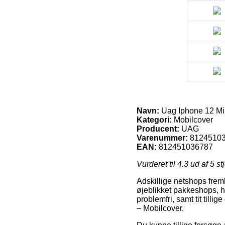
Navn:
Uag Iphone 12 Mi
Kategori:
Mobilcover
Producent:
UAG
Varenummer:
8124510
EAN:
812451036787
Vurderet til
4.3
ud af 5 st
Adskillige netshops frem
øjeblikket pakkeshops, hv
problemfri, samt tit til
– Mobilcover.