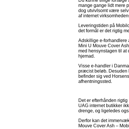
Du kunne tillige forsøge a
mange gange lidt mere pe
dog utvivlsomt være selv
af internet virksomhede
Leveringstiden på Mobilco
det formål er det rigtig 
Adskillige e-forhandlere
Mini U Mouve Cover Ash –
med hensynstagen til at 
hjemad.
Visse e-handler i Danmark
præcist beløb. Desuden 
befinder sig ved Horsens, 
afhentningssted.
Det er efterhånden rigtig
UAG internet butikker ikk
drenge, og ligeledes ogs
Derfor kan det immervæk 
Mouve Cover Ash – Mobilc