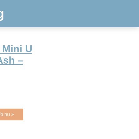
g
 Mini U
Ash –
b nu »