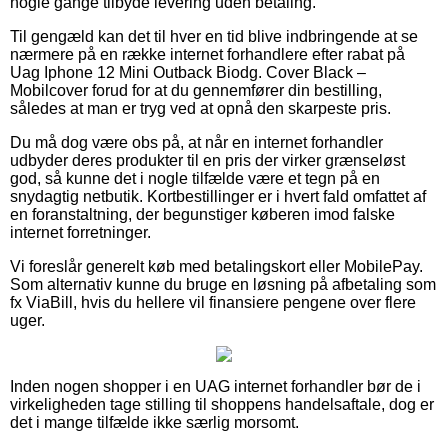
nogle gange tilbyde levering uden betaling.
Til gengæld kan det til hver en tid blive indbringende at se
nærmere på en række internet forhandlere efter rabat på
Uag Iphone 12 Mini Outback Biodg. Cover Black –
Mobilcover forud for at du gennemfører din bestilling,
således at man er tryg ved at opnå den skarpeste pris.
Du må dog være obs på, at når en internet forhandler
udbyder deres produkter til en pris der virker grænseløst
god, så kunne det i nogle tilfælde være et tegn på en
snydagtig netbutik. Kortbestillinger er i hvert fald omfattet af
en foranstaltning, der begunstiger køberen imod falske
internet forretninger.
Vi foreslår generelt køb med betalingskort eller MobilePay.
Som alternativ kunne du bruge en løsning på afbetaling som
fx ViaBill, hvis du hellere vil finansiere pengene over flere
uger.
Inden nogen shopper i en UAG internet forhandler bør de i
virkeligheden tage stilling til shoppens handelsaftale, dog er
det i mange tilfælde ikke særlig morsomt.