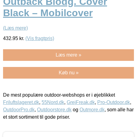
Outback Biodg. Cover
Black – Mobilcover
(Læs mere)
432.95
kr.
(Vis fragtpris)
Læs mere »
Køb nu »
De mest populære outdoor-webshops er i øjeblikket
Friluftslageret.dk
,
55Nord.dk
,
GrejFreak.dk
,
Pro-Outdoor.dk
,
OutdoorPro.dk
,
Outdoorstore.dk
og
Outmore.dk
, som alle har
et stort sortiment til gode priser.