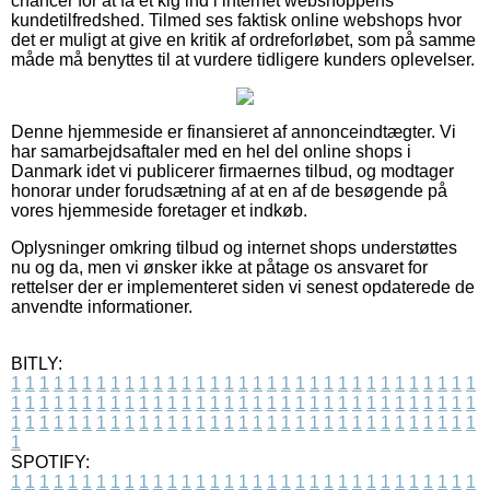
chancer for at få et kig ind i internet webshoppens
kundetilfredshed. Tilmed ses faktisk online webshops hvor
det er muligt at give en kritik af ordreforløbet, som på samme
måde må benyttes til at vurdere tidligere kunders oplevelser.
Denne hjemmeside er finansieret af annonceindtægter. Vi
har samarbejdsaftaler med en hel del online shops i
Danmark idet vi publicerer firmaernes tilbud, og modtager
honorar under forudsætning af at en af de besøgende på
vores hjemmeside foretager et indkøb.
Oplysninger omkring tilbud og internet shops understøttes
nu og da, men vi ønsker ikke at påtage os ansvaret for
rettelser der er implementeret siden vi senest opdaterede de
anvendte informationer.
BITLY:
1
1
1
1
1
1
1
1
1
1
1
1
1
1
1
1
1
1
1
1
1
1
1
1
1
1
1
1
1
1
1
1
1
1
1
1
1
1
1
1
1
1
1
1
1
1
1
1
1
1
1
1
1
1
1
1
1
1
1
1
1
1
1
1
1
1
1
1
1
1
1
1
1
1
1
1
1
1
1
1
1
1
1
1
1
1
1
1
1
1
1
1
1
1
1
1
1
1
1
1
SPOTIFY:
1
1
1
1
1
1
1
1
1
1
1
1
1
1
1
1
1
1
1
1
1
1
1
1
1
1
1
1
1
1
1
1
1