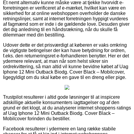
Et nemt alternativ kunne måske være at tjekke hvorvidt e-
forretningen er verificeret af e-mærket, hvilket kan være en
sikkerhed for at online webshoppen overholder de danske
retningslinjer, samt at internet forretningen hyppigt vurderes
af fagmænd som er inde i de gældende love. Desuden giver
det dig anledning til en håndsrækning, når du skulle få
dilemmaer med din bestilling.
Udover dette er det prisværdigt at køberen er vaks omkring
de vigtigste betingelser der kan have betydning for ordren,
f.eks. den returneringsret e-forhandleren benytter. Her er det
ydermere relevant, at man når som helst sikrer sin
ordrekvittering, så man altid vil kunne bevidne købet af Uag
Iphone 12 Mini Outback Biodg. Cover Black – Mobilcover,
ligegyldigt om du skal købe en gave til en dreng eller pige.
Trustpilot resulterer i altid gode løsninger til at inspicere
adskillige aktuelle konsumenters iagttagelser og af den
grund er det klogt, at du analyserer internet shoppens ratings
af Uag Iphone 12 Mini Outback Biodg. Cover Black –
Mobilcover forinden du bestiller.
Facebook resulterer i ydermere en lang række stabile