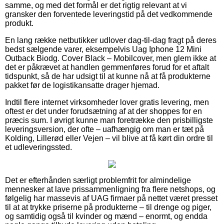
samme, og med det formål er det rigtig relevant at vi
gransker den forventede leveringstid på det vedkommende
produkt.
En lang række netbutikker udlover dag-til-dag fragt på deres
bedst sælgende varer, eksempelvis Uag Iphone 12 Mini
Outback Biodg. Cover Black – Mobilcover, men glem ikke at
det er påkrævet at handlen gemmenføres forud for et aftalt
tidspunkt, så de har udsigt til at kunne nå at få produkterne
pakket før de logistikansatte drager hjemad.
Indtil flere internet virksomheder lover gratis levering, men
oftest er det under forudsætning af at der shoppes for en
præcis sum. I øvrigt kunne man foretrække den prisbilligste
leveringsversion, der ofte – uafhængig om man er tæt på
Kolding, Lillerød eller Vejen – vil blive at få kørt din ordre til
et udleveringssted.
Det er efterhånden særligt problemfrit for almindelige
mennesker at lave prissammenligning fra flere netshops, og
følgelig har massevis af UAG firmaer på nettet været presset
til at at trykke priserne på produkterne – til drenge og piger,
og samtidig også til kvinder og mænd – enormt, og endda