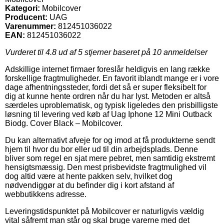
Kategori:
Mobilcover
Producent:
UAG
Varenummer:
812451036022
EAN:
812451036022
Vurderet til
4.8
ud af 5 stjerner baseret på
10
anmeldelser
Adskillige internet firmaer foreslår heldigvis en lang række
forskellige fragtmuligheder. En favorit iblandt mange er i vore
dage afhentningssteder, fordi det så er super fleksibelt for
dig at kunne hente ordren når du har lyst. Metoden er altså
særdeles uproblematisk, og typisk ligeledes den prisbilligste
løsning til levering ved køb af Uag Iphone 12 Mini Outback
Biodg. Cover Black – Mobilcover.
Du kan alternativt afveje for og imod at få produkterne sendt
hjem til hvor du bor eller ud til din arbejdsplads. Denne
bliver som regel en sjat mere pebret, men samtidig ekstremt
hensigtsmæssig. Den mest prisbevidste fragtmulighed vil
dog altid være at hente pakken selv, hvilket dog
nødvendiggør at du befinder dig i kort afstand af
webbutikkens adresse.
Leveringstidspunktet på Mobilcover er naturligvis vældig
vital såfremt man står og skal bruge varerne med det