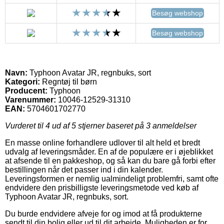
Besøg webshop
Besøg webshop
Navn:
Typhoon Avatar JR, regnbuks, sort
Kategori:
Regntøj til børn
Producent:
Typhoon
Varenummer:
10046-12529-31310
EAN:
5704601702770
Vurderet til
4
ud af 5 stjerner baseret på
3
anmeldelser
En masse online forhandlere udlover til alt held et bredt
udvalg af leveringsmåder. En af de populære er i øjeblikket
at afsende til en pakkeshop, og så kan du bare gå forbi efter
bestillingen når det passer ind i din kalender.
Leveringsformen er nemlig ualmindeligt problemfri, samt ofte
endvidere den prisbilligste leveringsmetode ved køb af
Typhoon Avatar JR, regnbuks, sort.
Du burde endvidere afveje for og imod at få produkterne
sendt til din bolig eller ud til dit arbejde. Muligheden er for