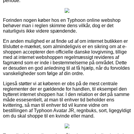
periode.
Forinden nogen køber hos en Typhoon online webshop
behøver man i reglen skimme dens vilkår, dog er det
naturligvis ikke videre spændende.
En anden mulighed er at finde ud af om internet butikken er
tilsluttet e-mærket, som almindeligvis er en sikring om at e-
shoppen accepterer den officielle danske lovgivning, tillige
med at internet webshoppen regelmæssigt revideres af
fagmænd som er inde i bestemmelserne på området. Dette
er desuden en god anledning til at få hjælp, når du forvoldes
vanskeligheder som følge af din ordre.
Ligeså støtter vi at køberen er obs på de mest centrale
reglementer der er gældende for handlen, til eksempel den
bytteret internet shoppen har. I den relation er det på samme
måde essesentielt, at man til enhver tid beholder ens
kvittering, så man til enhver tid vil kunne vidne om
bestillingen af Typhoon Avatar JR, regnbuks, sort, ligegyldigt
om du skal shoppe til en kvinde eller mand.