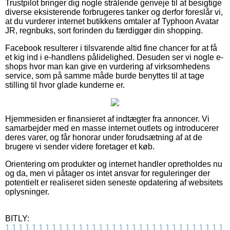
Trustpilot bringer dig nogle strålende genveje til at besigtige
diverse eksisterende forbrugeres tanker og derfor foreslår vi,
at du vurderer internet butikkens omtaler af Typhoon Avatar
JR, regnbuks, sort forinden du færdiggør din shopping.
Facebook resulterer i tilsvarende altid fine chancer for at få
et kig ind i e-handlens pålidelighed. Desuden ser vi nogle e-
shops hvor man kan give en vurdering af virksomhedens
service, som på samme måde burde benyttes til at tage
stilling til hvor glade kunderne er.
Hjemmesiden er finansieret af indtægter fra annoncer. Vi
samarbejder med en masse internet outlets og introducerer
deres varer, og får honorar under forudsætning af at de
brugere vi sender videre foretager et køb.
Orientering om produkter og internet handler opretholdes nu
og da, men vi påtager os intet ansvar for reguleringer der
potentielt er realiseret siden seneste opdatering af websitets
oplysninger.
BITLY:
1
1
1
1
1
1
1
1
1
1
1
1
1
1
1
1
1
1
1
1
1
1
1
1
1
1
1
1
1
1
1
1
1