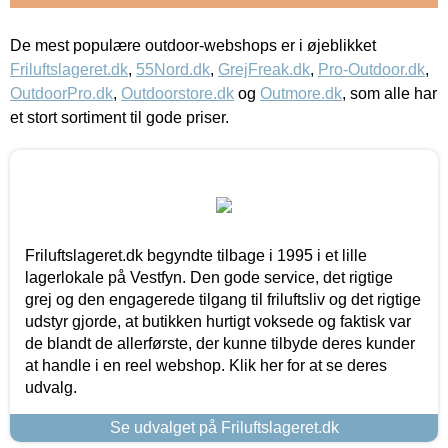
De mest populære outdoor-webshops er i øjeblikket
Friluftslageret.dk
,
55Nord.dk
,
GrejFreak.dk
,
Pro-Outdoor.dk
,
OutdoorPro.dk
,
Outdoorstore.dk
og
Outmore.dk
, som alle har
et stort sortiment til gode priser.
Friluftslageret.dk begyndte tilbage i 1995 i et lille
lagerlokale på Vestfyn. Den gode service, det rigtige
grej og den engagerede tilgang til friluftsliv og det rigtige
udstyr gjorde, at butikken hurtigt voksede og faktisk var
de blandt de allerførste, der kunne tilbyde deres kunder
at handle i en reel webshop. Klik her for at se deres
udvalg.
Se udvalget på Friluftslageret.dk