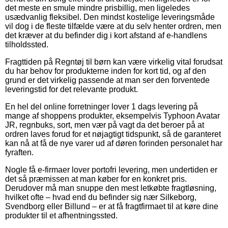
det meste en smule mindre prisbillig, men ligeledes
usædvanlig fleksibel. Den mindst kostelige leveringsmåde
vil dog i de fleste tilfælde være at du selv henter ordren, men
det kræver at du befinder dig i kort afstand af e-handlens
tilholdssted.
Fragttiden på Regntøj til børn kan være virkelig vital forudsat
du har behov for produkterne inden for kort tid, og af den
grund er det virkelig passende at man ser den forventede
leveringstid for det relevante produkt.
En hel del online forretninger lover 1 dags levering på
mange af shoppens produkter, eksempelvis Typhoon Avatar
JR, regnbuks, sort, men vær på vagt da det beroer på at
ordren laves forud for et nøjagtigt tidspunkt, så de garanteret
kan nå at få de nye varer ud af døren forinden personalet har
fyraften.
Nogle få e-firmaer lover portofri levering, men undertiden er
det så præmissen at man køber for en konkret pris.
Derudover må man snuppe den mest letkøbte fragtløsning,
hvilket ofte – hvad end du befinder sig nær Silkeborg,
Svendborg eller Billund – er at få fragtfirmaet til at køre dine
produkter til et afhentningssted.