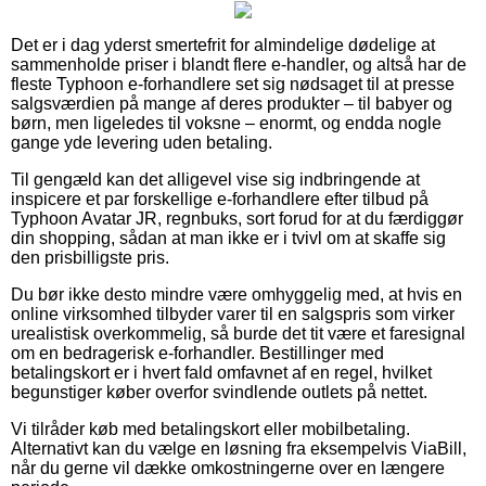
Det er i dag yderst smertefrit for almindelige dødelige at
sammenholde priser i blandt flere e-handler, og altså har de
fleste Typhoon e-forhandlere set sig nødsaget til at presse
salgsværdien på mange af deres produkter – til babyer og
børn, men ligeledes til voksne – enormt, og endda nogle
gange yde levering uden betaling.
Til gengæld kan det alligevel vise sig indbringende at
inspicere et par forskellige e-forhandlere efter tilbud på
Typhoon Avatar JR, regnbuks, sort forud for at du færdiggør
din shopping, sådan at man ikke er i tvivl om at skaffe sig
den prisbilligste pris.
Du bør ikke desto mindre være omhyggelig med, at hvis en
online virksomhed tilbyder varer til en salgspris som virker
urealistisk overkommelig, så burde det tit være et faresignal
om en bedragerisk e-forhandler. Bestillinger med
betalingskort er i hvert fald omfavnet af en regel, hvilket
begunstiger køber overfor svindlende outlets på nettet.
Vi tilråder køb med betalingskort eller mobilbetaling.
Alternativt kan du vælge en løsning fra eksempelvis ViaBill,
når du gerne vil dække omkostningerne over en længere