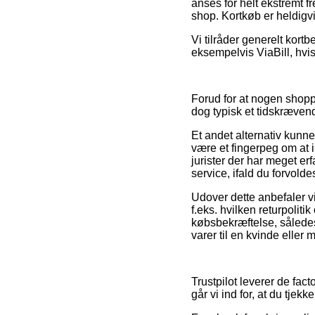
anses for helt ekstremt f
shop. Kortkøb er heldigv
Vi tilråder generelt kortb
eksempelvis ViaBill, hvi
Forud for at nogen shopp
dog typisk et tidskræven
Et andet alternativ kunn
være et fingerpeg om at i
jurister der har meget e
service, ifald du forvold
Udover dette anbefaler 
f.eks. hvilken returpoliti
købsbekræftelse, således
varer til en kvinde eller 
Trustpilot leverer de fac
går vi ind for, at du tje