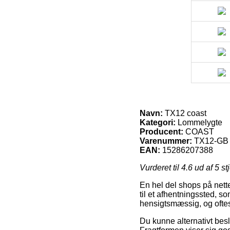
Navn:
TX12 coast
Kategori:
Lommelygte
Producent:
COAST
Varenummer:
TX12-GB
EAN:
15286207388
Vurderet til
4.6
ud af 5 st
En hel del shops på nette
til et afhentningssted, s
hensigtsmæssig, og oftes
Du kunne alternativt beslu