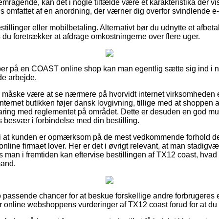
remragende, kan det i nogle tilfælde være et karakteristika der vi
is omfattet af en anordning, der værner dig overfor svindlende e
estillinger eller mobilbetaling. Alternativt bør du udnytte et afbet
s du foretrækker at afdrage omkostningerne over flere uger.
er på en COAST online shop kan man egentlig sætte sig ind i net
de arbejde.
e måske være at se nærmere på hvorvidt internet virksomheden 
nternet butikken føjer dansk lovgivning, tillige med at shoppen af
rfaring med reglementet på området. Dette er desuden en god m
es besvær i forbindelse med din bestilling.
vi at kunden er opmærksom på de mest vedkommende forhold der
k online firmaet lover. Her er det i øvrigt relevant, at man stadi
 man i fremtiden kan eftervise bestillingen af TX12 coast, hvad
mand.
to passende chancer for at beskue forskellige andre forbrugeres 
kker online webshoppens vurderinger af TX12 coast forud for at du