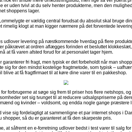
dt nok en smule mere omkostningsfuld, men lige så vel yderst p
 er uden tvivl at du selv henter produkterne, men den mulighed 
rnet shoppens lager.
Lommelygte er vældig central forudsat du absolut skal bruge di
det rimelig klogt at man kigger nærmere på det forventede leveri
s udlover levering på næstkommende hverdag på flere produkt
er påkrævet at ordren aflægges forinden et besluttet klokkeslæt
nå at få varen afsted forud for at personalet tager hjem.
r garanterer fri fragt, men typisk er det forbeholdt når man shopp
 sig for den mindst kostelige fragtmetode, som typisk – uafhæn
il blive at få fragtfirmaet til at køre dine varer til en pakkeshop.
for forbrugerne at søge sig frem til priser hos flere netshops, og 
omheder set sig tvunget til at reducere udsalgspriserne på deres
l mænd og kvinder – voldsomt, og endda nogle gange præstere l
id vise sig fordelagtigt at sammenligne et par internet shops i Da
u shopper, så du er garanteret at få den skarpeste pris.
 at såfremt en e-forretning udlover bedst i test varer til salg fo