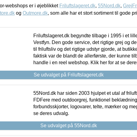
r-webshops er i øjeblikket
Friluftslageret.dk
,
55Nord.dk
,
GrejFr
tore.dk
og
Outmore.dk
, som alle har et stort sortiment til gode pr
Friluftslageret.dk begyndte tilbage i 1995 i et lil
Vestfyn. Den gode service, det rigtige grej og 
til friluftsliv og det rigtige udstyr gjorde, at buti
faktisk var de blandt de allerførste, der kunne ti
handle i en reel webshop. Klik her for at se dere
Se udvalget på Friluftslageret.dk
55Nord.dk har siden 2003 hjulpet et utal af friluf
FDFere med outdoorgrej, funktionel beklædning,
forbundsskjorter, logovarer, telte, mærker og meg
se deres udvalg.
Se udvalget på 55Nord.dk