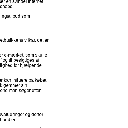
ser en svindel internet
-shops.
alingstilbud som
butikkens vilkår, det er
er e-mærket, som skulle
 og til besigtiges af
ulighed for hjælpende
 kan influere på købet,
gvæk gemmer sin
 end man søger efter
evalueringer og derfor
 handler.