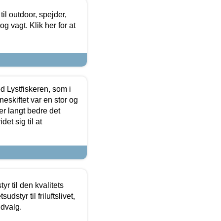
il outdoor, spejder,
 og vagt. Klik her for at
d Lystfiskeren, som i
neskiftet var en stor og
r langt bedre det
et sig til at
r til den kvalitets
dstyr til friluftslivet,
udvalg.