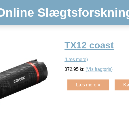
Online Slægtsforsknin
TX12 coast
(Læs mere)
372.95
kr.
(Vis fragtpris)
Læs mere »
Kø