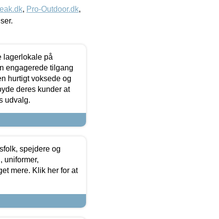
eak.dk
,
Pro-Outdoor.dk
,
iser.
le lagerlokale på
den engagerede tilgang
kken hurtigt voksede og
lbyde deres kunder at
s udvalg.
tsfolk, spejdere og
 uniformer,
et mere. Klik her for at