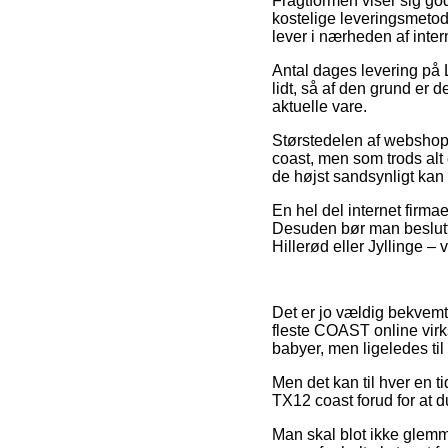
Fragtformen viser sig go
kostelige leveringsmetode
lever i nærheden af inte
Antal dages levering på 
lidt, så af den grund er 
aktuelle vare.
Størstedelen af webshop
coast, men som trods alt 
de højst sandsynligt kan 
En hel del internet firmae
Desuden bør man beslutte
Hillerød eller Jyllinge – v
Det er jo vældig bekvemt 
fleste COAST online virks
babyer, men ligeledes ti
Men det kan til hver en t
TX12 coast forud for at d
Man skal blot ikke glemme,