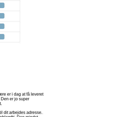
re er i dag at få leveret
. Den er jo super
.
til dit arbejdes adresse.