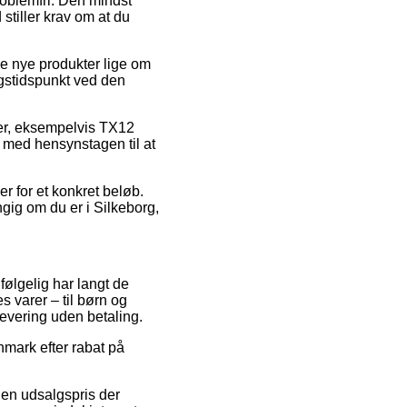
roblemfri. Den mindst
stiller krav om at du
ne nye produkter lige om
ngstidspunkt ved den
er, eksempelvis TX12
, med hensynstagen til at
er for et konkret beløb.
gig om du er i Silkeborg,
følgelig har langt de
 varer – til børn og
evering uden betaling.
nmark efter rabat på
r en udsalgspris der