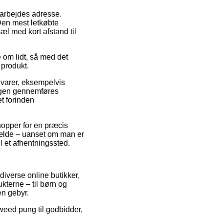
 arbejdes adresse.
 Den mest letkøbte
æl med kort afstand til
e om lidt, så med det
 produkt.
 varer, eksempelvis
ingen gennemføres
et forinden
shopper for en præcis
fælde – uanset om man er
il et afhentningssted.
diverse online butikker,
kterne – til børn og
en gebyr.
Tweed pung til godbidder,