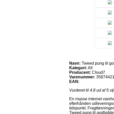
Navn:
Tweed pung til god
Kategori:
All
Producent:
Cloud7
Varenummer:
3587442
EAN:
Vurderet til
4.8
ud af 5 st
En masse internet varehu
efterhånden udleveringsst
tidspunkt. Fragtløsningen
Tweed pung til godbidder, 