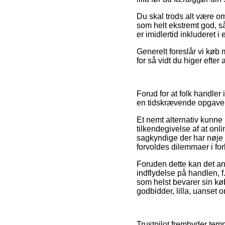
Du skal trods alt være o
som helt ekstremt god, s
er imidlertid inkluderet i
Generelt foreslår vi køb 
for så vidt du higer efte
Forud for at folk handler
en tidskrævende opgave
Et nemt alternativ kunn
tilkendegivelse af at onl
sagkyndige der har nøje 
forvoldes dilemmaer i fo
Foruden dette kan det a
indflydelse på handlen, f
som helst bevarer sin kø
godbidder, lilla, uanset 
Trustpilot frembyder tem