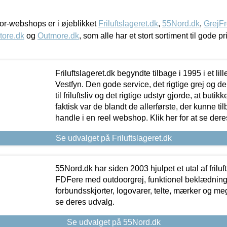
r-webshops er i øjeblikket
Friluftslageret.dk
,
55Nord.dk
,
GrejFr
tore.dk
og
Outmore.dk
, som alle har et stort sortiment til gode pr
Friluftslageret.dk begyndte tilbage i 1995 i et lil
Vestfyn. Den gode service, det rigtige grej og 
til friluftsliv og det rigtige udstyr gjorde, at buti
faktisk var de blandt de allerførste, der kunne ti
handle i en reel webshop. Klik her for at se dere
Se udvalget på Friluftslageret.dk
55Nord.dk har siden 2003 hjulpet et utal af friluf
FDFere med outdoorgrej, funktionel beklædning,
forbundsskjorter, logovarer, telte, mærker og meg
se deres udvalg.
Se udvalget på 55Nord.dk