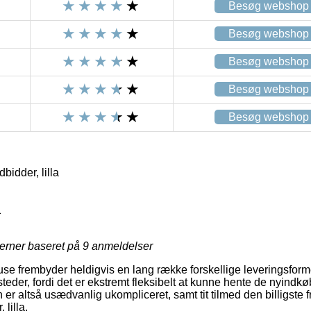
Besøg webshop
Besøg webshop
Besøg webshop
Besøg webshop
Besøg webshop
bidder, lilla
1
jerner baseret på
9
anmeldelser
se frembyder heldigvis en lang række forskellige leveringsfor
eder, fordi det er ekstremt fleksibelt at kunne hente de nyindkøb
 er altså usædvanlig ukompliceret, samt tit tilmed den billigste 
lilla.