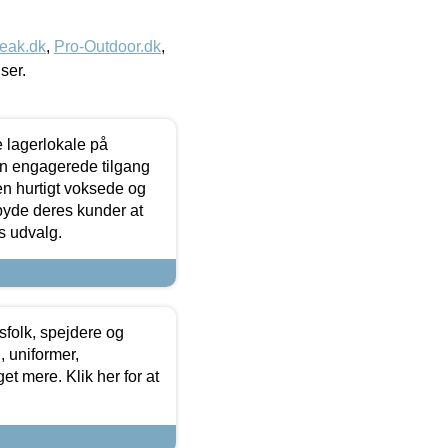
eak.dk
,
Pro-Outdoor.dk
,
iser.
le lagerlokale på
den engagerede tilgang
kken hurtigt voksede og
lbyde deres kunder at
s udvalg.
tsfolk, spejdere og
 uniformer,
et mere. Klik her for at