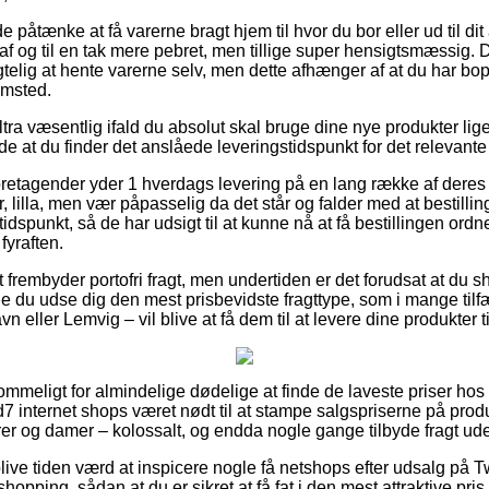
åtænke at få varerne bragt hjem til hvor du bor eller ud til dit
af og til en tak mere pebret, men tillige super hensigtsmæssig.
elig at hente varerne selv, men dette afhænger af at du har bop
emsted.
ltra væsentlig ifald du absolut skal bruge dine nye produkter lig
de at du finder det anslåede leveringstidspunkt for det relevante
 foretagender yder 1 hverdags levering på en lang række af deres
, lilla, men vær påpasselig da det står og falder med at bestill
 tidspunkt, så de har udsigt til at kunne nå at få bestillingen ordn
fyraften.
t frembyder portofri fragt, men undertiden er det forudsat at du 
le du udse dig den mest prisbevidste fragttype, som i mange til
 eller Lemvig – vil blive at få dem til at levere dine produkter t
ommeligt for almindelige dødelige at finde de laveste priser hos 
7 internet shops været nødt til at stampe salgspriserne på produ
rrer og damer – kolossalt, og endda nogle gange tilbyde fragt ud
blive tiden værd at inspicere nogle få netshops efter udsalg på 
shopping, sådan at du er sikret at få fat i den mest attraktive pris.