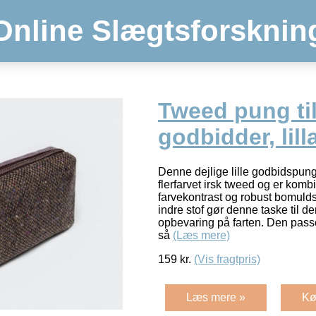
Online Slægtsforsknin
Tweed pung ti
godbidder, lill
Denne dejlige lille godbidspung
flerfarvet irsk tweed og er kom
farvekontrast og robust bomuld
indre stof gør denne taske til d
opbevaring på farten. Den pass
så
(Læs mere)
159
kr.
(Vis fragtpris)
Læs mere »
Kø