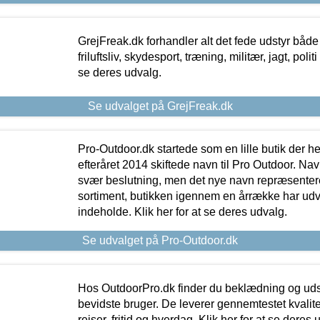
GrejFreak.dk forhandler alt det fede udstyr både t
friluftsliv, skydesport, træning, militær, jagt, politi
se deres udvalg.
Se udvalget på GrejFreak.dk
Pro-Outdoor.dk startede som en lille butik der he
efteråret 2014 skiftede navn til Pro Outdoor. Nav
svær beslutning, men det nye navn repræsentere
sortiment, butikken igennem en årrække har udvid
indeholde. Klik her for at se deres udvalg.
Se udvalget på Pro-Outdoor.dk
Hos OutdoorPro.dk finder du beklædning og udsty
bevidste bruger. De leverer gennemtestet kvalitetsu
rejser, fritid og hverdag. Klik her for at se deres 