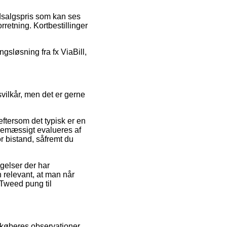
udsalgspris som kan ses
retning. Kortbestillinger
ngsløsning fra fx ViaBill,
vilkår, men det er gerne
ftersom det typisk er en
tinemæssigt evalueres af
r bistand, såfremt du
gelser der har
n relevant, at man når
 Tweed pung til
e køberes observationer