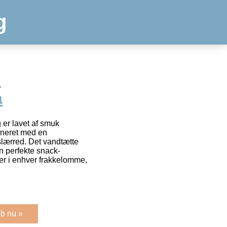
g
l
a
 er lavet af smuk
bineret med en
slærred. Det vandtætte
en perfekte snack-
er i enhver frakkelomme,
b nu »