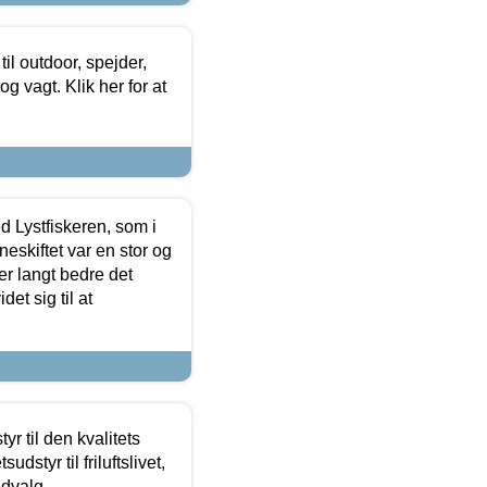
il outdoor, spejder,
 og vagt. Klik her for at
d Lystfiskeren, som i
neskiftet var en stor og
r langt bedre det
et sig til at
r til den kvalitets
dstyr til friluftslivet,
udvalg.