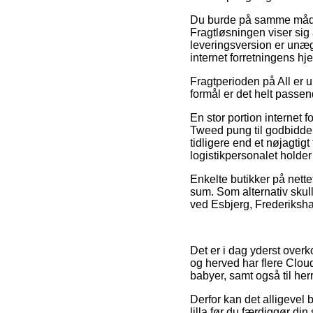
Du burde på samme måde p
Fragtløsningen viser sig 
leveringsversion er unægt
internet forretningens hj
Fragtperioden på All er u
formål er det helt passen
En stor portion internet
Tweed pung til godbidder
tidligere end et nøjagtigt
logistikpersonalet holder 
Enkelte butikker på nette
sum. Som alternativ skul
ved Esbjerg, Frederikshavn
Det er i dag yderst overk
og herved har flere Cloud
babyer, samt også til he
Derfor kan det alligevel 
lilla før du færdiggør din 