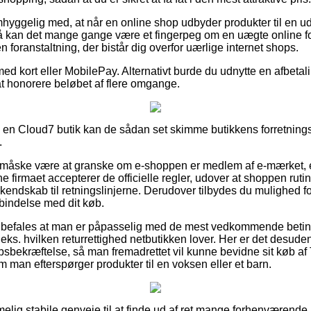
mhyggelig med, at når en online shop udbyder produkter til en 
å kan det mange gange være et fingerpeg om en uægte online for
 en foranstaltning, der bistår dig overfor uærlige internet shops.
med kort eller MobilePay. Alternativt burde du udnytte en afbetali
r at honorere beløbet af flere omgange.
 i en Cloud7 butik kan de sådan set skimme butikkens forretnings
.
e måske være at granske om e-shoppen er medlem af e-mærket, e
ine firmaet accepterer de officielle regler, udover at shoppen ru
kendskab til retningslinjerne. Derudover tilbydes du mulighed fo
rbindelse med dit køb.
nbefales at man er påpasselig med de mest vedkommende betin
.eks. hvilken returrettighed netbutikken lover. Her er det desude
bsbekræftelse, så man fremadrettet vil kunne bevidne sit køb af
om man efterspørger produkter til en voksen eller et barn.
melig stabile genveje til at finde ud af ret mange forhenværend